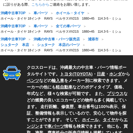
に誤りがある際、
こちらから
ご連絡をお願い致します。
沖縄中古車TOP
車パーツ
ホイール・タイヤ
ホイール・タイヤ 18インチ RAYS ベルサスVV21S 1880+45 114.3-5・ミシュ
沖縄中古車TOP
車パーツ
全ての車パーツ
ホイール・タイヤ 18インチ RAYS ベルサスVV21S 1880+45 114.3-5・ミシュ
沖縄中古車TOP
沖縄の中古車・パーツ販売店
浦添市
シュターク 本店
シュターク 本店のパーツ
ホイール・タイヤ 18インチ RAYS ベルサスVV21S 1880+45 114.3-5・ミシュ
クロスロードは、沖縄最大の中古車・パーツ情報ポー
タルサイトです。
トヨタ(TOYOTA)
・
日産
・
ホンダ
から
ベンツ
などの
輸入車
をメーカー別に検索できます。 メ
ーカーの他にも
軽自動車
などのボディタイプ、価格、
年式など、様々な検索が可能です。 また、
プリウス
な
どの燃費の良いエコカーなどの物件も多く掲載してい
ます。 走行距離、修復歴、車台番号は100%表示、保
証、整備情報も表示しているので、安心して物件を探
すことができます。 そして、
ホイール
、
タイヤ
から
エ
ンジン
まで
車パーツ
情報も検索できます。 他にも、買
取、塗装、廃車処分の
販売店情報
も掲載しています。