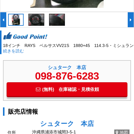
18インチ RAYS ベルサスVV21S 1880+45 114.3-5・ミシュラン
続きを読む
プライマシー 225/50R18 4本セット
シュターク 本店
098-876-6283
(無料) 在庫確認・見積依頼
販売店情報
シュターク 本店
沖縄県浦添市城間3-5-1
住所
地図