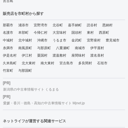
宮古島
販売店を市町村から探す
那覇市
浦添市
宜野湾市
北谷町
嘉手納町
読谷村
恩納村
名護市
本部町
今帰仁村
大宜味村
国頭村
東村
西原町
中城村
北中城村
沖縄市
うるま市
金武町
宜野座村
豊見城市
糸満市
南風原町
与那原町
八重瀬町
南城市
伊平屋村
伊是名村
伊江村
粟国村
渡嘉敷村
座間味村
渡名喜村
久米島町
北大東村
南大東村
宮古島市
多良間村
石垣市
竹富町
与那国町
[PR]
新潟県の中古車情報サイト くるまる
[PR]
愛媛・香川・徳島・高知の中古車情報サイト Mjnet.jp
ネットライフが運営する関連サービス