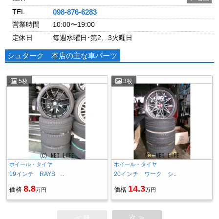
TEL
098-876-6283
営業時間
10:00〜19:00
定休日
毎週水曜日･第2、3火曜日
シュターク 本店の主な車パーツ
5枚
3枚
ホイール・タイヤ
ホイール・タイヤ
19インチ RAYS ..
20インチ ワーク シ..
8.8
14.3
価格
価格
万円
万円
≪ 前
次 ≫