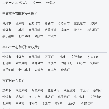
ステーションワゴン
クーペ
セダン
中古車を市町村から探す
沖縄市
西原町
宜野湾市
那覇市
うるま市
豊見城市
北谷町
浦添市
中城村
南風原町
八重瀬町
糸満市
読谷村
与那原町
嘉手納町
北中城村
名護市
南城市
車パーツを市町村から探す
沖縄市
浦添市
南風原町
西原町
中城村
宜野湾市
うるま市
北谷町
八重瀬町
豊見城市
名護市
与那原町
那覇市
読谷村
嘉手納町
北中城村
糸満市
南城市
金武町
市町村から探す
那覇市
南風原町
与那原町
豊見城市
八重瀬町
南城市
糸満市
沖縄市
読谷村
うるま市
北谷町
嘉手納町
北中城村
宜野湾市
西原町
中城村
浦添市
名護市
本部町
金武町
今帰仁村