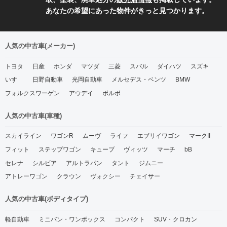
あなたの希望にあった物件がきっと見つかります。
人気の中古車(メーカー)
トヨタ
日産
ホンダ
マツダ
三菱
スバル
ダイハツ
スズキ
いすゞ
日野自動車
光岡自動車
メルセデス・ベンツ
BMW
フォルクスワーゲン
アウデイ
ボルボ
人気の中古車(車種)
スカイライン
ワゴンR
ムーヴ
ライフ
エブリイワゴン
マークII
フィット
ステップワゴン
キューブ
ヴィッツ
マーチ
bB
セレナ
シルビア
アルトラパン
タント
ジムニー
アトレーワゴン
クラウン
ヴォクシー
チェイサー
人気の中古車(ボディタイプ)
軽自動車
ミニバン・ワンボックス
コンパクト
SUV・クロカン