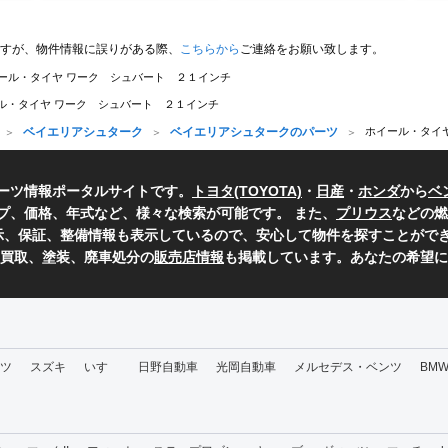
すが、物件情報に誤りがある際、
こちらから
ご連絡をお願い致します。
ール・タイヤ ワーク シュバート ２１インチ
ル・タイヤ ワーク シュバート ２１インチ
ベイエリアシュターク
ベイエリアシュタークのパーツ
ホイール・タイ
ーツ情報ポータルサイトです。
トヨタ(TOYOTA)
・
日産
・
ホンダ
から
ベ
プ、価格、年式など、様々な検索が可能です。 また、
プリウス
などの燃
表示、保証、整備情報も表示しているので、安心して物件を探すことができ
、買取、塗装、廃車処分の
販売店情報
も掲載しています。あなたの希望に
ツ
スズキ
いすゞ
日野自動車
光岡自動車
メルセデス・ベンツ
BM