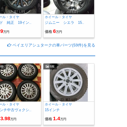
ール・タイヤ
ホイール・タイヤ
ド 純正 19イン..
ジムニー シエラ 15..
9
6
価格
万円
万円
ベイエリアシュタークの車パーツ(59件)を見る
0枚
6枚
ール・タイヤ
ホイール・タイヤ
インチ中古ヴォクシ..
15インチ
3.98
1.4
価格
万円
万円