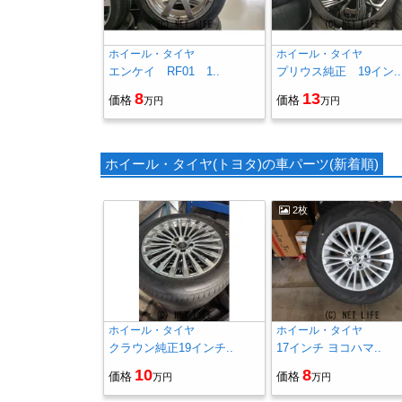
ホイール・タイヤ
ホイール・タイヤ
エンケイ RF01 1..
プリウス純正 19イン..
8
13
価格
価格
万円
万円
ホイール・タイヤ(トヨタ)の車パーツ(新着順)
2枚
ホイール・タイヤ
ホイール・タイヤ
クラウン純正19インチ..
17インチ ヨコハマ..
10
8
価格
価格
万円
万円