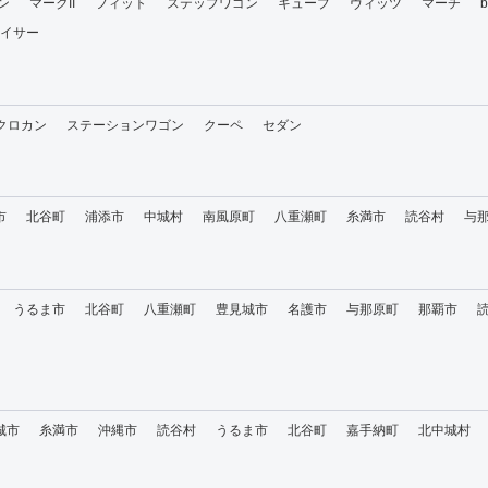
ン
マークII
フィット
ステップワゴン
キューブ
ヴィッツ
マーチ
イサー
・クロカン
ステーションワゴン
クーペ
セダン
市
北谷町
浦添市
中城村
南風原町
八重瀬町
糸満市
読谷村
与
うるま市
北谷町
八重瀬町
豊見城市
名護市
与那原町
那覇市
城市
糸満市
沖縄市
読谷村
うるま市
北谷町
嘉手納町
北中城村