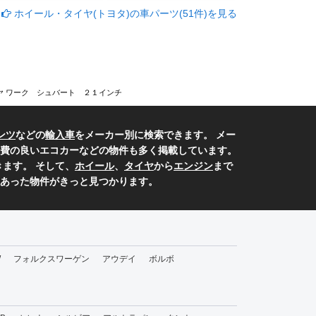
ホイール・タイヤ(トヨタ)の車パーツ(51件)を見る
ヤ ワーク シュバート ２１インチ
ンツ
などの
輸入車
をメーカー別に検索できます。 メー
費の良いエコカーなどの物件も多く掲載しています。
ます。 そして、
ホイール
、
タイヤ
から
エンジン
まで
あった物件がきっと見つかります。
W
フォルクスワーゲン
アウデイ
ボルボ