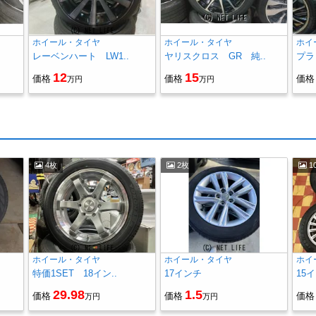
ホイール・タイヤ
ホイール・タイヤ
ホイ
レーベンハート LW1..
ヤリスクロス GR 純..
プラ
12
15
価格
価格
価格
万円
万円
4枚
2枚
1
ホイール・タイヤ
ホイール・タイヤ
ホイ
特価1SET 18イン..
17インチ
15
29.98
1.5
価格
価格
価格
万円
万円