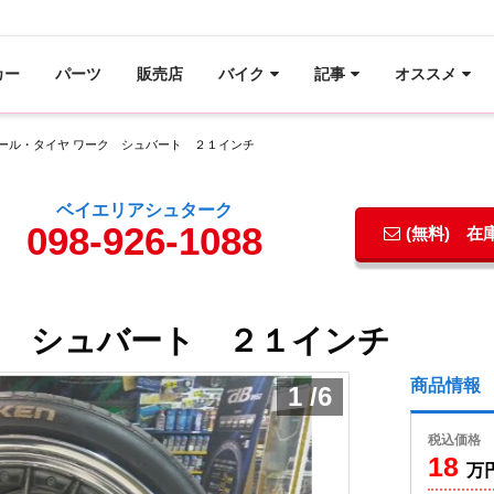
カー
パーツ
販売店
バイク
記事
オススメ
ール・タイヤ ワーク シュバート ２１インチ
ベイエリアシュターク
098-926-1088
(無料) 
ク シュバート ２１インチ
商品情報
1
/
6
税込価格
18
万