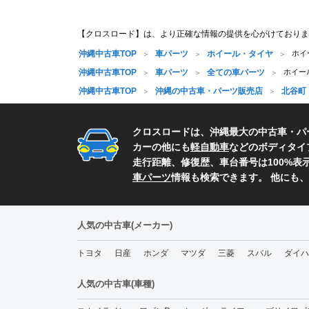
【クロスロード】は、より正確な情報の提供を心がけておりま
沖縄中古車TOP
車パーツ
ホイール・タイヤ
ホイ
沖縄中古車TOP
車パーツ
全ての車パーツ
ホイー
沖縄中古車TOP
沖縄の中古車・パーツ販売店
北谷町
クロスロードは、沖縄最大の中古車・パ
カーの他にも
軽自動車
などのボディタイ
走行距離、修復歴、車台番号は100%
車パーツ
情報も検索できます。 他にも
人気の中古車(メーカー)
トヨタ
日産
ホンダ
マツダ
三菱
スバル
ダイハ
人気の中古車(車種)