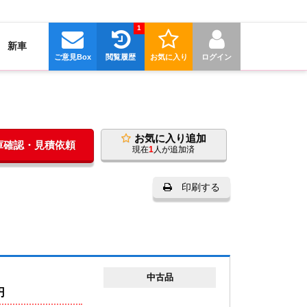
1
新車
ご意見Box
閲覧履歴
お気に入り
ログイン
お気に入り追加
在庫確認・見積依頼
現在
1
人が追加済
印刷する
中古品
円