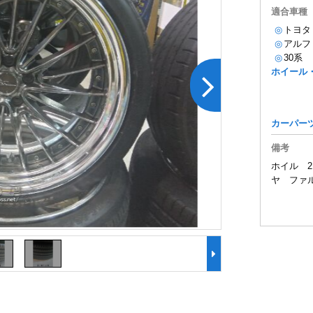
適合車種
◎
トヨタ
◎
アルフ
◎
30系
ホイール
カーパー
備考
ホイル 21
ヤ ファル