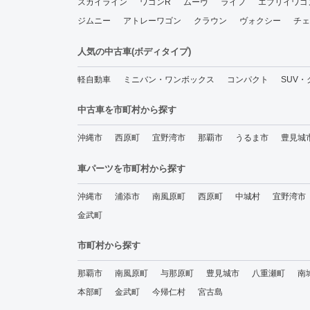
スカイライン
ワゴンR
ムーヴ
ライフ
エブリイワゴ
ジムニー
アトレーワゴン
クラウン
ヴォクシー
チェ
人気の中古車(ボディタイプ)
軽自動車
ミニバン・ワンボックス
コンパクト
SUV
中古車を市町村から探す
沖縄市
西原町
宜野湾市
那覇市
うるま市
豊見城
車パーツを市町村から探す
沖縄市
浦添市
南風原町
西原町
中城村
宜野湾市
金武町
市町村から探す
那覇市
南風原町
与那原町
豊見城市
八重瀬町
南
本部町
金武町
今帰仁村
宮古島