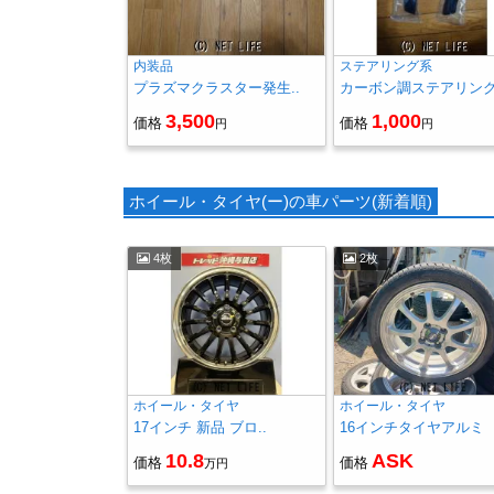
内装品
ステアリング系
プラズマクラスター発生..
カーボン調ステアリング.
3,500
1,000
価格
価格
円
円
ホイール・タイヤ(ー)の車パーツ(新着順)
4枚
2枚
ホイール・タイヤ
ホイール・タイヤ
17インチ 新品 ブロ..
16インチタイヤアルミ
10.8
ASK
価格
価格
万円