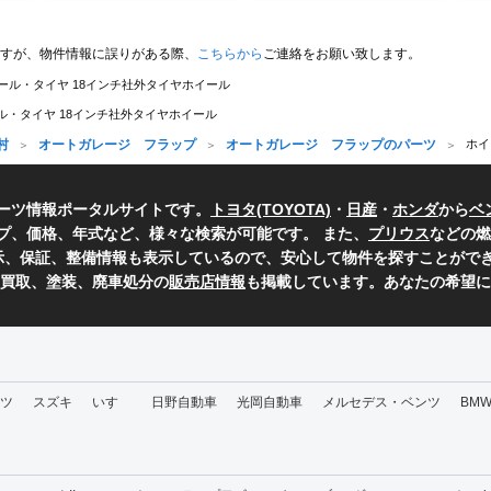
すが、物件情報に誤りがある際、
こちらから
ご連絡をお願い致します。
ール・タイヤ 18インチ社外タイヤホイール
ル・タイヤ 18インチ社外タイヤホイール
村
オートガレージ フラップ
オートガレージ フラップのパーツ
ホイ
ーツ情報ポータルサイトです。
トヨタ(TOYOTA)
・
日産
・
ホンダ
から
ベ
プ、価格、年式など、様々な検索が可能です。 また、
プリウス
などの燃
表示、保証、整備情報も表示しているので、安心して物件を探すことができ
、買取、塗装、廃車処分の
販売店情報
も掲載しています。あなたの希望に
ツ
スズキ
いすゞ
日野自動車
光岡自動車
メルセデス・ベンツ
BM