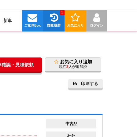
1
新車
ご意見Box
閲覧履歴
お気に入り
ログイン
お気に入り追加
在庫確認・見積依頼
現在
2
人が追加済
印刷する
中古品
社外