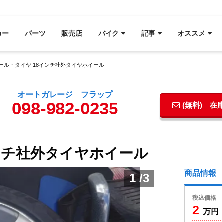
カー
パーツ
販売店
バイク
記事
オススメ
ール・タイヤ 18インチ社外タイヤホイール
オートガレージ フラップ
098-982-0235
(無料) 
ンチ社外タイヤホイール
商品情報
1
/
3
税込価格
2
万円