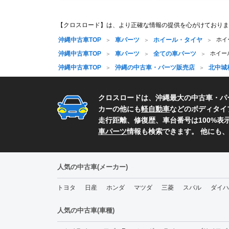
【クロスロード】は、より正確な情報の提供を心がけておりま
沖縄中古車TOP
車パーツ
ホイール・タイヤ
ホイ
沖縄中古車TOP
車パーツ
全ての車パーツ
ホイー
沖縄中古車TOP
沖縄の中古車・パーツ販売店
北中城
クロスロードは、沖縄最大の中古車・パ
カーの他にも
軽自動車
などのボディタイ
走行距離、修復歴、車台番号は100%
車パーツ
情報も検索できます。 他にも
人気の中古車(メーカー)
トヨタ
日産
ホンダ
マツダ
三菱
スバル
ダイハ
人気の中古車(車種)