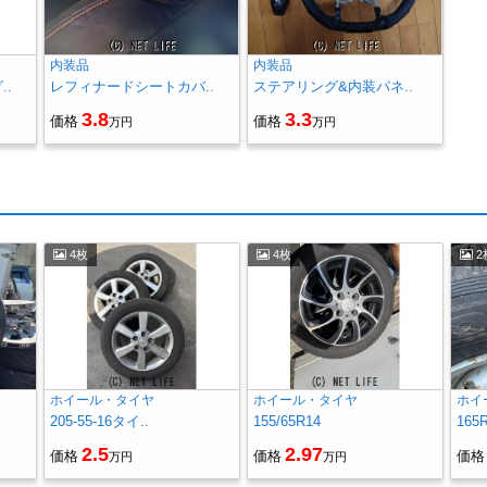
内装品
内装品
.
レフィナードシートカバ..
ステアリング&内装パネ..
3.8
3.3
価格
価格
万円
万円
4枚
4枚
2
ホイール・タイヤ
ホイール・タイヤ
ホイ
205-55-16タイ..
155/65R14
165
2.5
2.97
価格
価格
価格
万円
万円