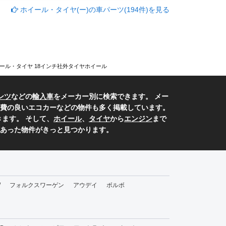
ホイール・タイヤ(ー)の車パーツ(194件)を見る
ール・タイヤ 18インチ社外タイヤホイール
ンツ
などの
輸入車
をメーカー別に検索できます。 メー
費の良いエコカーなどの物件も多く掲載しています。
ます。 そして、
ホイール
、
タイヤ
から
エンジン
まで
あった物件がきっと見つかります。
W
フォルクスワーゲン
アウデイ
ボルボ