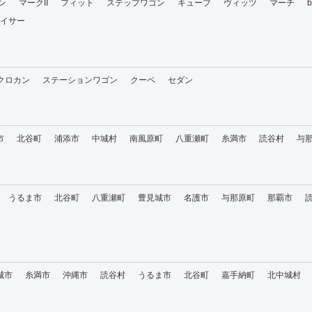
ン
マークII
フィット
ステップワゴン
キューブ
ヴィッツ
マーチ
イサー
・クロカン
ステーションワゴン
クーペ
セダン
市
北谷町
浦添市
中城村
南風原町
八重瀬町
糸満市
読谷村
与
うるま市
北谷町
八重瀬町
豊見城市
名護市
与那原町
那覇市
城市
糸満市
沖縄市
読谷村
うるま市
北谷町
嘉手納町
北中城村