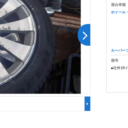
適合車種
ホイール
カーパー
備考
●社外18イ