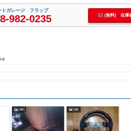
ートガレージ フラップ
(無料) 在
8-982-0235
-6
2枚
2枚