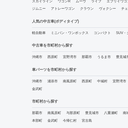
スカイライン
ワゴンR
ムーヴ
ライフ
エブリイワゴ
ジムニー
アトレーワゴン
クラウン
ヴォクシー
チェ
人気の中古車(ボディタイプ)
軽自動車
ミニバン・ワンボックス
コンパクト
SUV
中古車を市町村から探す
沖縄市
西原町
宜野湾市
那覇市
うるま市
豊見城
車パーツを市町村から探す
沖縄市
浦添市
南風原町
西原町
中城村
宜野湾市
金武町
市町村から探す
那覇市
南風原町
与那原町
豊見城市
八重瀬町
南
本部町
金武町
今帰仁村
宮古島