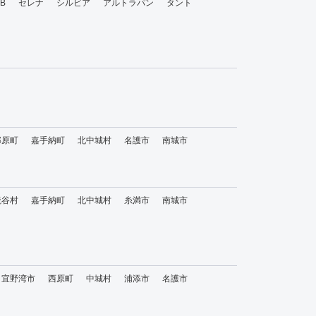
bB
セレナ
シルビア
アルトラパン
タント
那原町
嘉手納町
北中城村
名護市
南城市
読谷村
嘉手納町
北中城村
糸満市
南城市
宜野湾市
西原町
中城村
浦添市
名護市