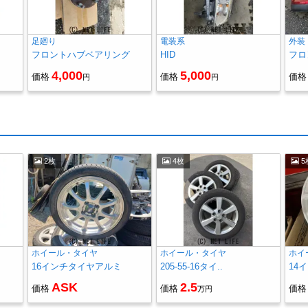
足廻り
電装系
外装
フロントハブベアリング
HID
フロ
4,000
5,000
価格
価格
価格
円
円
2枚
4枚
5
ホイール・タイヤ
ホイール・タイヤ
ホイ
16インチタイヤアルミ
205-55-16タイ..
14
ASK
2.5
価格
価格
価格
万円