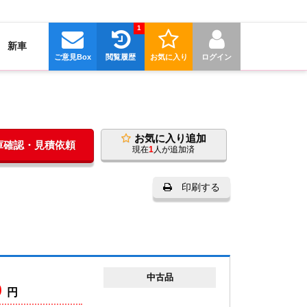
1
新車
ご意見Box
閲覧履歴
お気に入り
ログイン
お気に入り追加
在庫確認・見積依頼
現在
1
人が追加済
印刷する
中古品
0
円