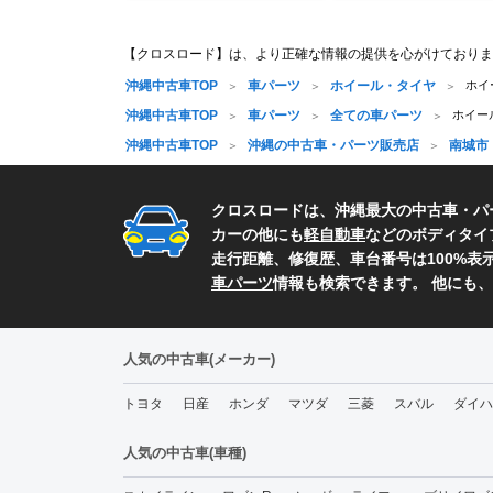
【クロスロード】は、より正確な情報の提供を心がけておりま
沖縄中古車TOP
車パーツ
ホイール・タイヤ
ホイ
沖縄中古車TOP
車パーツ
全ての車パーツ
ホイー
沖縄中古車TOP
沖縄の中古車・パーツ販売店
南城市
クロスロードは、沖縄最大の中古車・パ
カーの他にも
軽自動車
などのボディタイ
走行距離、修復歴、車台番号は100%
車パーツ
情報も検索できます。 他にも
人気の中古車(メーカー)
トヨタ
日産
ホンダ
マツダ
三菱
スバル
ダイハ
人気の中古車(車種)