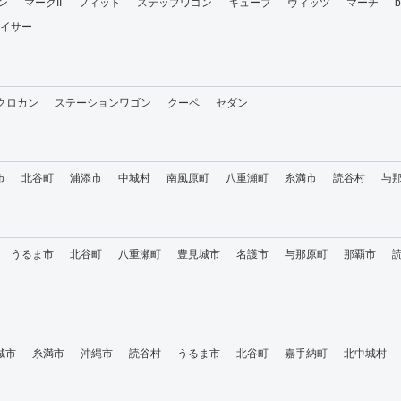
ン
マークII
フィット
ステップワゴン
キューブ
ヴィッツ
マーチ
イサー
・クロカン
ステーションワゴン
クーペ
セダン
市
北谷町
浦添市
中城村
南風原町
八重瀬町
糸満市
読谷村
与
うるま市
北谷町
八重瀬町
豊見城市
名護市
与那原町
那覇市
城市
糸満市
沖縄市
読谷村
うるま市
北谷町
嘉手納町
北中城村