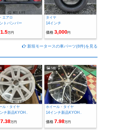
・エアロ
タイヤ
ントバンパー
14インチ
1.5
3,000
価格
万円
円
新垣モータースの車パーツ(8件)を見る
枚
5枚
ール・タイヤ
ホイール・タイヤ
インチ新品KYOH..
14インチ新品KYOH..
7.38
7.98
価格
万円
万円