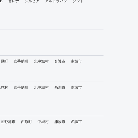
bB
セレナ
シルビア
アルトラパン
タント
那原町
嘉手納町
北中城村
名護市
南城市
読谷村
嘉手納町
北中城村
糸満市
南城市
宜野湾市
西原町
中城村
浦添市
名護市