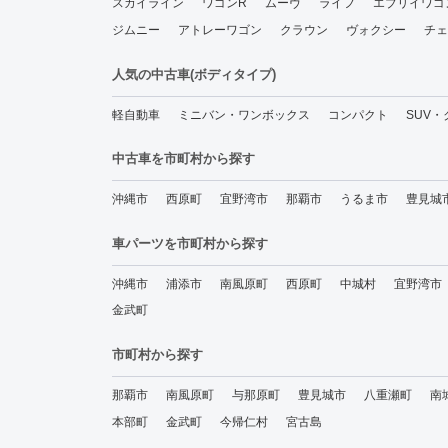
スカイライン
ワゴンR
ムーヴ
ライフ
エブリイワゴ
ジムニー
アトレーワゴン
クラウン
ヴォクシー
チェ
人気の中古車(ボディタイプ)
軽自動車
ミニバン・ワンボックス
コンパクト
SUV
中古車を市町村から探す
沖縄市
西原町
宜野湾市
那覇市
うるま市
豊見城
車パーツを市町村から探す
沖縄市
浦添市
南風原町
西原町
中城村
宜野湾市
金武町
市町村から探す
那覇市
南風原町
与那原町
豊見城市
八重瀬町
南
本部町
金武町
今帰仁村
宮古島