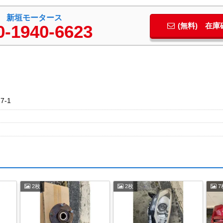
新垣モータース
(無料) 在
0-1940-6623
-1
2枚
2枚
7