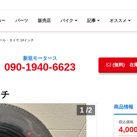
カー
パーツ
販売店
バイク
記事
オススメ
ール・タイヤ 14インチ
新垣モータース
090-1940-6623
(無料) 
ンチ
商品情報
1
/
2
税込価格
4,00