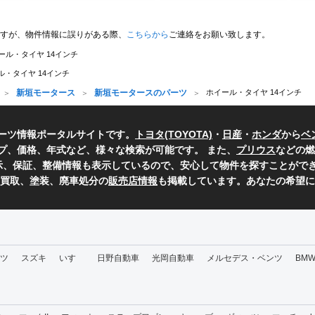
すが、物件情報に誤りがある際、
こちらから
ご連絡をお願い致します。
ール・タイヤ 14インチ
ル・タイヤ 14インチ
新垣モータース
新垣モータースのパーツ
ホイール・タイヤ 14インチ
ーツ情報ポータルサイトです。
トヨタ(TOYOTA)
・
日産
・
ホンダ
から
ベ
プ、価格、年式など、様々な検索が可能です。 また、
プリウス
などの燃
表示、保証、整備情報も表示しているので、安心して物件を探すことができ
、買取、塗装、廃車処分の
販売店情報
も掲載しています。あなたの希望に
ツ
スズキ
いすゞ
日野自動車
光岡自動車
メルセデス・ベンツ
BM