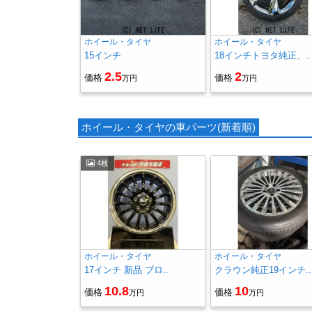
ホイール・タイヤ
ホイール・タイヤ
15インチ
18インチトヨタ純正、..
2.5
2
価格
価格
万円
万円
ホイール・タイヤの車パーツ(新着順)
4枚
ホイール・タイヤ
ホイール・タイヤ
17インチ 新品 ブロ..
クラウン純正19インチ..
10.8
10
価格
価格
万円
万円