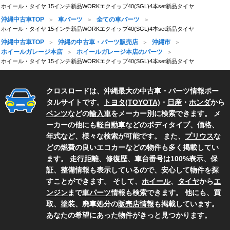
ホイール・タイヤ 15インチ新品WORKエクイップ40(SGL)4本set新品タイヤ
沖縄中古車TOP
車パーツ
全ての車パーツ
ホイール・タイヤ 15インチ新品WORKエクイップ40(SGL)4本set新品タイヤ
沖縄中古車TOP
沖縄の中古車・パーツ販売店
沖縄市
ホイールガレージ本店
ホイールガレージ本店のパーツ
ホイール・タイヤ 15インチ新品WORKエクイップ40(SGL)4本set新品タイヤ
クロスロードは、沖縄最大の中古車・パーツ情報ポー
タルサイトです。
トヨタ(TOYOTA)
・
日産
・
ホンダ
から
ベンツ
などの
輸入車
をメーカー別に検索できます。 メ
ーカーの他にも
軽自動車
などのボディタイプ、価格、
年式など、様々な検索が可能です。 また、
プリウス
な
どの燃費の良いエコカーなどの物件も多く掲載してい
ます。 走行距離、修復歴、車台番号は100%表示、保
証、整備情報も表示しているので、安心して物件を探
すことができます。 そして、
ホイール
、
タイヤ
から
エ
ンジン
まで
車パーツ
情報も検索できます。 他にも、買
取、塗装、廃車処分の
販売店情報
も掲載しています。
あなたの希望にあった物件がきっと見つかります。