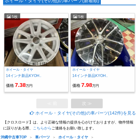
ホイール・タイヤ(その他)の車パーツ(新着順)
5枚
5枚
ホイール・タイヤ
ホイール・タイヤ
14インチ新品KYOH..
14インチ新品KYOH..
7.38
7.98
価格
価格
万円
万円
≪ 前
次 ≫
ホイール・タイヤ(その他)の車パーツ(142件)を見る
【クロスロード】は、より正確な情報の提供を心がけておりますが、物件情報
に誤りがある際、
こちらから
ご連絡をお願い致します。
沖縄中古車TOP
車パーツ
ホイール・タイヤ