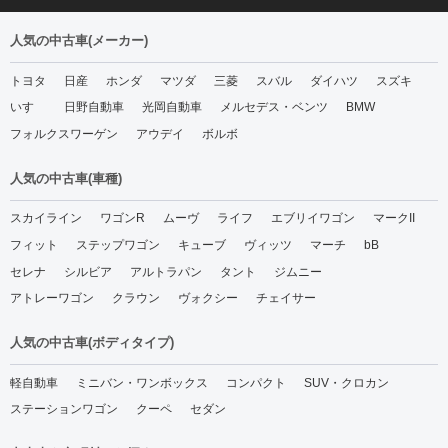
人気の中古車(メーカー)
トヨタ
日産
ホンダ
マツダ
三菱
スバル
ダイハツ
スズキ
いすゞ
日野自動車
光岡自動車
メルセデス・ベンツ
BMW
フォルクスワーゲン
アウデイ
ボルボ
人気の中古車(車種)
スカイライン
ワゴンR
ムーヴ
ライフ
エブリイワゴン
マークII
フィット
ステップワゴン
キューブ
ヴィッツ
マーチ
bB
セレナ
シルビア
アルトラパン
タント
ジムニー
アトレーワゴン
クラウン
ヴォクシー
チェイサー
人気の中古車(ボディタイプ)
軽自動車
ミニバン・ワンボックス
コンパクト
SUV・クロカン
ステーションワゴン
クーペ
セダン