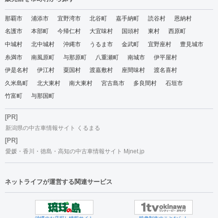
那覇市
浦添市
宜野湾市
北谷町
嘉手納町
読谷村
恩納村
名護市
本部町
今帰仁村
大宜味村
国頭村
東村
西原町
中城村
北中城村
沖縄市
うるま市
金武町
宜野座村
豊見城市
糸満市
南風原町
与那原町
八重瀬町
南城市
伊平屋村
伊是名村
伊江村
粟国村
渡嘉敷村
座間味村
渡名喜村
久米島町
北大東村
南大東村
宮古島市
多良間村
石垣市
竹富町
与那国町
[PR]
新潟県の中古車情報サイト くるまる
[PR]
愛媛・香川・徳島・高知の中古車情報サイト Mjnet.jp
ネットライフが運営する関連サービス