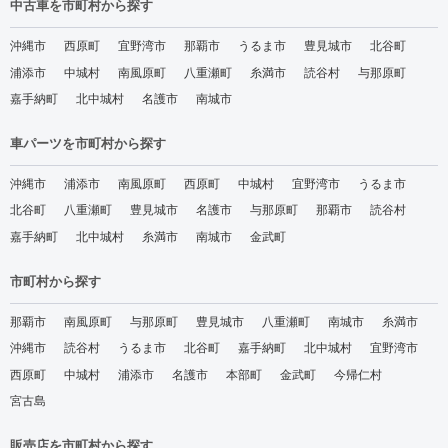
中古車を市町村から探す
沖縄市
西原町
宜野湾市
那覇市
うるま市
豊見城市
北谷町
浦添市
中城村
南風原町
八重瀬町
糸満市
読谷村
与那原町
嘉手納町
北中城村
名護市
南城市
車パーツを市町村から探す
沖縄市
浦添市
南風原町
西原町
中城村
宜野湾市
うるま市
北谷町
八重瀬町
豊見城市
名護市
与那原町
那覇市
読谷村
嘉手納町
北中城村
糸満市
南城市
金武町
市町村から探す
那覇市
南風原町
与那原町
豊見城市
八重瀬町
南城市
糸満市
沖縄市
読谷村
うるま市
北谷町
嘉手納町
北中城村
宜野湾市
西原町
中城村
浦添市
名護市
本部町
金武町
今帰仁村
宮古島
販売店を市町村から探す