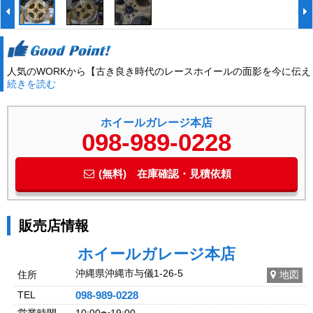
人気のWORKから【古き良き時代のレースホイールの面影を今に伝え
続きを読む
る4スポークデザイン。】EQUIP 40 (スプリントゴールド) 15イ
ンチ入荷しました!インチアップに!下取りもOK!取り付け工賃無料!
ホイールガレージ本店
098-989-0228
(無料) 在庫確認・見積依頼
販売店情報
ホイールガレージ本店
沖縄県沖縄市与儀1-26-5
住所
地図
TEL
098-989-0228