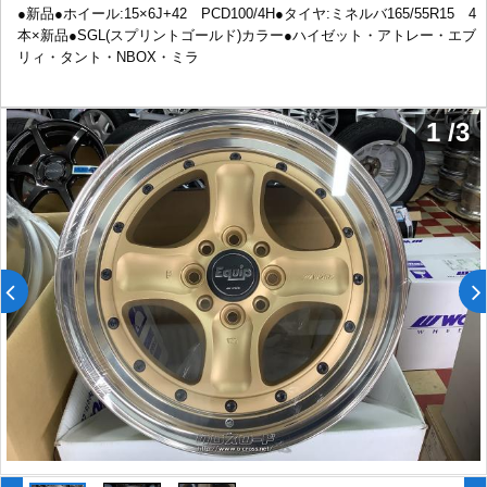
●新品●ホイール:15×6J+42 PCD100/4H●タイヤ:ミネルバ165/55R15 4
本×新品●SGL(スプリントゴールド)カラー●ハイゼット・アトレー・エブ
リィ・タント・NBOX・ミラ
1
/
3