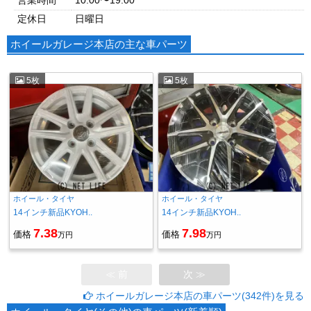
営業時間
10:00〜19:00
定休日
日曜日
ホイールガレージ本店の主な車パーツ
5枚
5枚
ホイール・タイヤ
ホイール・タイヤ
14インチ新品KYOH..
14インチ新品KYOH..
7.38
7.98
価格
価格
万円
万円
≪ 前
次 ≫
ホイールガレージ本店の車パーツ(342件)を見る