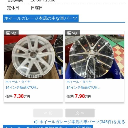
営業時間
10:00〜19:00
定休日
日曜日
ホイールガレージ本店の主な車パーツ
5枚
5枚
ホイール・タイヤ
ホイール・タイヤ
14インチ新品KYOH..
14インチ新品KYOH..
7.38
7.98
価格
価格
万円
万円
≪ 前
次 ≫
ホイールガレージ本店の車パーツ(345件)を見る