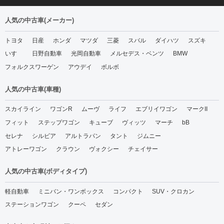
人気の中古車(メーカー)
トヨタ
日産
ホンダ
マツダ
三菱
スバル
ダイハツ
スズキ
いすゞ
日野自動車
光岡自動車
メルセデス・ベンツ
BMW
フォルクスワーゲン
アウデイ
ボルボ
人気の中古車(車種)
スカイライン
ワゴンR
ムーヴ
ライフ
エブリイワゴン
マークII
フィット
ステップワゴン
キューブ
ヴィッツ
マーチ
bB
セレナ
シルビア
アルトラパン
タント
ジムニー
アトレーワゴン
クラウン
ヴォクシー
チェイサー
人気の中古車(ボディタイプ)
軽自動車
ミニバン・ワンボックス
コンパクト
SUV・クロカン
ステーションワゴン
クーペ
セダン