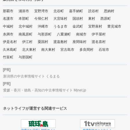
那覇市
浦添市
宜野湾市
北谷町
嘉手納町
読谷村
恩納村
名護市
本部町
今帰仁村
大宜味村
国頭村
東村
西原町
中城村
北中城村
沖縄市
うるま市
金武町
宜野座村
豊見城市
糸満市
南風原町
与那原町
八重瀬町
南城市
伊平屋村
伊是名村
伊江村
粟国村
渡嘉敷村
座間味村
渡名喜村
久米島町
北大東村
南大東村
宮古島市
多良間村
石垣市
竹富町
与那国町
[PR]
新潟県の中古車情報サイト くるまる
[PR]
愛媛・香川・徳島・高知の中古車情報サイト Mjnet.jp
ネットライフが運営する関連サービス