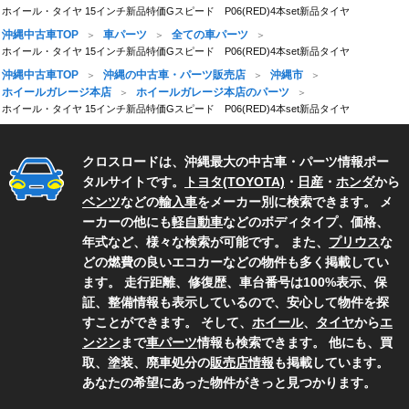
ホイール・タイヤ 15インチ新品特価Gスピード P06(RED)4本set新品タイヤ
沖縄中古車TOP
車パーツ
全ての車パーツ
ホイール・タイヤ 15インチ新品特価Gスピード P06(RED)4本set新品タイヤ
沖縄中古車TOP
沖縄の中古車・パーツ販売店
沖縄市
ホイールガレージ本店
ホイールガレージ本店のパーツ
ホイール・タイヤ 15インチ新品特価Gスピード P06(RED)4本set新品タイヤ
クロスロードは、沖縄最大の中古車・パーツ情報ポー
タルサイトです。
トヨタ(TOYOTA)
・
日産
・
ホンダ
から
ベンツ
などの
輸入車
をメーカー別に検索できます。 メ
ーカーの他にも
軽自動車
などのボディタイプ、価格、
年式など、様々な検索が可能です。 また、
プリウス
な
どの燃費の良いエコカーなどの物件も多く掲載してい
ます。 走行距離、修復歴、車台番号は100%表示、保
証、整備情報も表示しているので、安心して物件を探
すことができます。 そして、
ホイール
、
タイヤ
から
エ
ンジン
まで
車パーツ
情報も検索できます。 他にも、買
取、塗装、廃車処分の
販売店情報
も掲載しています。
あなたの希望にあった物件がきっと見つかります。