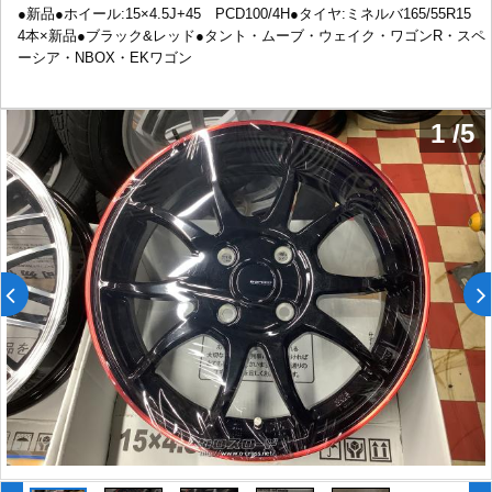
●新品●ホイール:15×4.5J+45 PCD100/4H●タイヤ:ミネルバ165/55R15
4本×新品●ブラック&レッド●タント・ムーブ・ウェイク・ワゴンR・スペ
ーシア・NBOX・EKワゴン
1
/
5