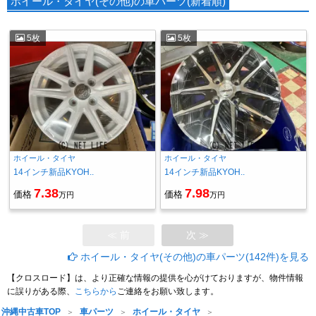
ホイール・タイヤ(その他)の車パーツ(新着順)
5枚
5枚
ホイール・タイヤ
ホイール・タイヤ
14インチ新品KYOH..
14インチ新品KYOH..
7.38
7.98
価格
価格
万円
万円
≪ 前
次 ≫
ホイール・タイヤ(その他)の車パーツ(142件)を見る
【クロスロード】は、より正確な情報の提供を心がけておりますが、物件情報
に誤りがある際、
こちらから
ご連絡をお願い致します。
沖縄中古車TOP
車パーツ
ホイール・タイヤ