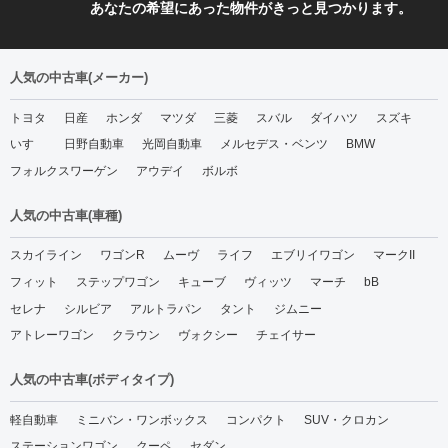
あなたの希望にあった物件がきっと見つかります。
人気の中古車(メーカー)
トヨタ
日産
ホンダ
マツダ
三菱
スバル
ダイハツ
スズキ
いすゞ
日野自動車
光岡自動車
メルセデス・ベンツ
BMW
フォルクスワーゲン
アウデイ
ボルボ
人気の中古車(車種)
スカイライン
ワゴンR
ムーヴ
ライフ
エブリイワゴン
マークII
フィット
ステップワゴン
キューブ
ヴィッツ
マーチ
bB
セレナ
シルビア
アルトラパン
タント
ジムニー
アトレーワゴン
クラウン
ヴォクシー
チェイサー
人気の中古車(ボディタイプ)
軽自動車
ミニバン・ワンボックス
コンパクト
SUV・クロカン
ステーションワゴン
クーペ
セダン