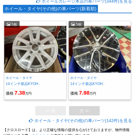
ホイールガレージ本店の車パーツ(344件)を見る
ホイール・タイヤ(その他)の車パーツ(新着順)
5枚
5枚
ホイール・タイヤ
ホイール・タイヤ
14インチ新品KYOH..
14インチ新品KYOH..
7.38
7.98
価格
価格
万円
万円
≪ 前
次 ≫
ホイール・タイヤ(その他)の車パーツ(142件)を見る
【クロスロード】は、より正確な情報の提供を心がけておりますが、物件情報