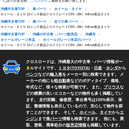
に誤りがある際、
こちらから
ご連絡をお願い致します。
沖縄中古車TOP
車パーツ
ホイール・タイヤ
ホイール・タイヤ 15インチ新品クロススピードCR5（BK）4本set新品タイヤ
沖縄中古車TOP
車パーツ
全ての車パーツ
ホイール・タイヤ 15インチ新品クロススピードCR5（BK）4本set新品タイヤ
沖縄中古車TOP
沖縄の中古車・パーツ販売店
沖縄市
ホイールガレージ本店
ホイールガレージ本店のパーツ
ホイール・タイヤ 15インチ新品クロススピードCR5（BK）4本set新品タイヤ
クロスロードは、沖縄最大の中古車・パーツ情報ポー
タルサイトです。
トヨタ(TOYOTA)
・
日産
・
ホンダ
から
ベンツ
などの
輸入車
をメーカー別に検索できます。 メ
ーカーの他にも
軽自動車
などのボディタイプ、価格、
年式など、様々な検索が可能です。 また、
プリウス
な
どの燃費の良いエコカーなどの物件も多く掲載してい
ます。 走行距離、修復歴、車台番号は100%表示、保
証、整備情報も表示しているので、安心して物件を探
すことができます。 そして、
ホイール
、
タイヤ
から
エ
ンジン
まで
車パーツ
情報も検索できます。 他にも、買
取、塗装、廃車処分の
販売店情報
も掲載しています。