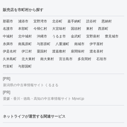
販売店を市町村から探す
那覇市
浦添市
宜野湾市
北谷町
嘉手納町
読谷村
恩納村
名護市
本部町
今帰仁村
大宜味村
国頭村
東村
西原町
中城村
北中城村
沖縄市
うるま市
金武町
宜野座村
豊見城市
糸満市
南風原町
与那原町
八重瀬町
南城市
伊平屋村
伊是名村
伊江村
粟国村
渡嘉敷村
座間味村
渡名喜村
久米島町
北大東村
南大東村
宮古島市
多良間村
石垣市
竹富町
与那国町
[PR]
新潟県の中古車情報サイト くるまる
[PR]
愛媛・香川・徳島・高知の中古車情報サイト Mjnet.jp
ネットライフが運営する関連サービス