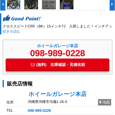
クロススピードCR5（BK）15インチ7J 入荷しました！インチアッ
続きを読む
プに！下取りもOK!取り付け工賃無料！
ホイールガレージ本店
098-989-0228
(無料) 在庫確認・見積依頼
販売店情報
ホイールガレージ本店
沖縄県沖縄市与儀1-26-5
住所
地図
TEL
098-989-0228