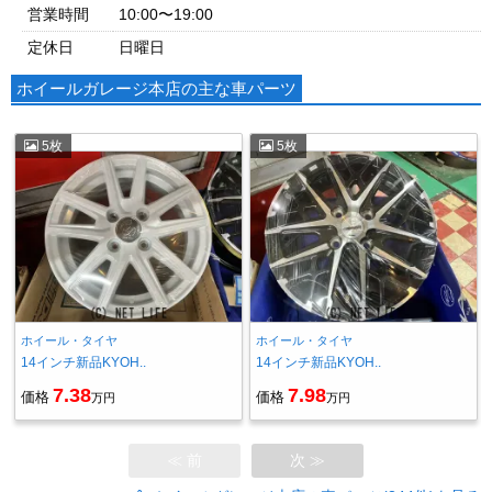
営業時間
10:00〜19:00
定休日
日曜日
ホイールガレージ本店の主な車パーツ
5枚
5枚
ホイール・タイヤ
ホイール・タイヤ
14インチ新品KYOH..
14インチ新品KYOH..
7.38
7.98
価格
価格
万円
万円
≪ 前
次 ≫