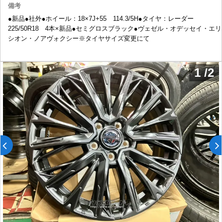
備考
●新品●社外●ホイール：18×7J+55 114.3/5H●タイヤ：レーダー
225/50R18 4本×新品●セミグロスブラック●ヴェゼル・オデッセイ・エリ
シオン・ノアヴォクシー※タイヤサイズ変更にて
1
/
2