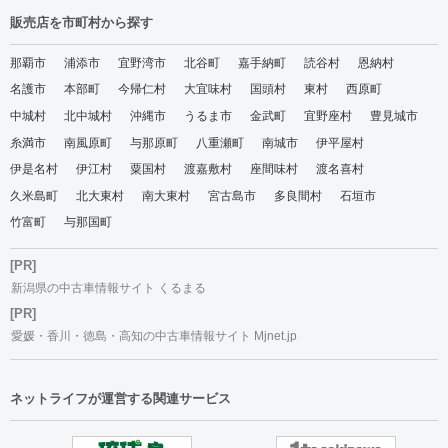
販売店を市町村から探す
那覇市
浦添市
宜野湾市
北谷町
嘉手納町
読谷村
恩納村
名護市
本部町
今帰仁村
大宜味村
国頭村
東村
西原町
中城村
北中城村
沖縄市
うるま市
金武町
宜野座村
豊見城市
糸満市
南風原町
与那原町
八重瀬町
南城市
伊平屋村
伊是名村
伊江村
粟国村
渡嘉敷村
座間味村
渡名喜村
久米島町
北大東村
南大東村
宮古島市
多良間村
石垣市
竹富町
与那国町
[PR]
新潟県の中古車情報サイト くるまる
[PR]
愛媛・香川・徳島・高知の中古車情報サイト Mjnet.jp
ネットライフが運営する関連サービス