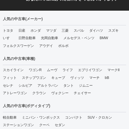
人気の中古車(メーカー)
トヨタ
日産
ホンダ
マツダ
三菱
スバル
ダイハツ
スズキ
いすゞ
日野自動車
光岡自動車
メルセデス・ベンツ
BMW
フォルクスワーゲン
アウデイ
ボルボ
人気の中古車(車種)
スカイライン
ワゴンR
ムーヴ
ライフ
エブリイワゴン
マークII
フィット
ステップワゴン
キューブ
ヴィッツ
マーチ
bB
セレナ
シルビア
アルトラパン
タント
ジムニー
アトレーワゴン
クラウン
ヴォクシー
チェイサー
人気の中古車(ボディタイプ)
軽自動車
ミニバン・ワンボックス
コンパクト
SUV・クロカン
ステーションワゴン
クーペ
セダン