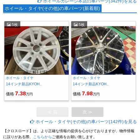
ホイールガレージ本店の車パーツ(342件)を見る
ホイール・タイヤ(その他)の車パーツ(新着順)
5枚
5枚
ホイール・タイヤ
ホイール・タイヤ
14インチ新品KYOH..
14インチ新品KYOH..
7.38
7.98
価格
価格
万円
万円
≪ 前
次 ≫
ホイール・タイヤ(その他)の車パーツ(142件)を見る
【クロスロード】は、より正確な情報の提供を心がけておりますが、物件情報
に誤りがある際、
こちらから
ご連絡をお願い致します。