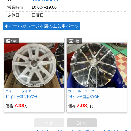
営業時間
10:00〜19:00
定休日
日曜日
ホイールガレージ本店の主な車パーツ
5枚
5枚
ホイール・タイヤ
ホイール・タイヤ
14インチ新品KYOH..
14インチ新品KYOH..
7.38
7.98
価格
価格
万円
万円
≪ 前
次 ≫