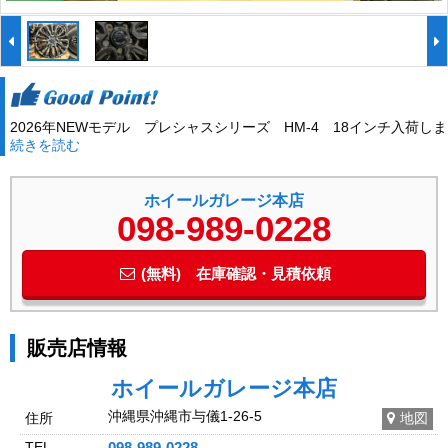
2026年NEWモデル プレシャスシリーズ HM-4 18インチ入荷しま
続きを読む
した！インチアップに！下取りもOK！取り付け工賃無料！
ホイールガレージ本店
098-989-0228
(無料) 在庫確認・見積依頼
販売店情報
ホイールガレージ本店
沖縄県沖縄市与儀1-26-5
住所
地図
TEL
098-989-0228