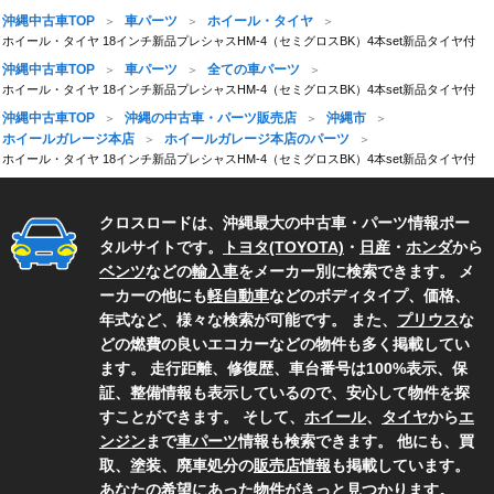
沖縄中古車TOP
車パーツ
ホイール・タイヤ
ホイール・タイヤ 18インチ新品プレシャスHM-4（セミグロスBK）4本set新品タイヤ付
沖縄中古車TOP
車パーツ
全ての車パーツ
ホイール・タイヤ 18インチ新品プレシャスHM-4（セミグロスBK）4本set新品タイヤ付
沖縄中古車TOP
沖縄の中古車・パーツ販売店
沖縄市
ホイールガレージ本店
ホイールガレージ本店のパーツ
ホイール・タイヤ 18インチ新品プレシャスHM-4（セミグロスBK）4本set新品タイヤ付
クロスロードは、沖縄最大の中古車・パーツ情報ポー
タルサイトです。
トヨタ(TOYOTA)
・
日産
・
ホンダ
から
ベンツ
などの
輸入車
をメーカー別に検索できます。 メ
ーカーの他にも
軽自動車
などのボディタイプ、価格、
年式など、様々な検索が可能です。 また、
プリウス
な
どの燃費の良いエコカーなどの物件も多く掲載してい
ます。 走行距離、修復歴、車台番号は100%表示、保
証、整備情報も表示しているので、安心して物件を探
すことができます。 そして、
ホイール
、
タイヤ
から
エ
ンジン
まで
車パーツ
情報も検索できます。 他にも、買
取、塗装、廃車処分の
販売店情報
も掲載しています。
あなたの希望にあった物件がきっと見つかります。