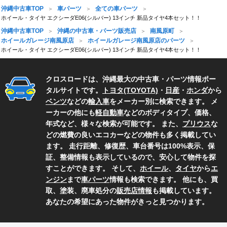
沖縄中古車TOP
車パーツ
全ての車パーツ
ホイール・タイヤ エクシーダE06(シルバー) 13インチ 新品タイヤ4本セット！！
沖縄中古車TOP
沖縄の中古車・パーツ販売店
南風原町
ホイールガレージ南風原店
ホイールガレージ南風原店のパーツ
ホイール・タイヤ エクシーダE06(シルバー) 13インチ 新品タイヤ4本セット！！
クロスロードは、沖縄最大の中古車・パーツ情報ポー
タルサイトです。
トヨタ(TOYOTA)
・
日産
・
ホンダ
から
ベンツ
などの
輸入車
をメーカー別に検索できます。 メ
ーカーの他にも
軽自動車
などのボディタイプ、価格、
年式など、様々な検索が可能です。 また、
プリウス
な
どの燃費の良いエコカーなどの物件も多く掲載してい
ます。 走行距離、修復歴、車台番号は100%表示、保
証、整備情報も表示しているので、安心して物件を探
すことができます。 そして、
ホイール
、
タイヤ
から
エ
ンジン
まで
車パーツ
情報も検索できます。 他にも、買
取、塗装、廃車処分の
販売店情報
も掲載しています。
あなたの希望にあった物件がきっと見つかります。