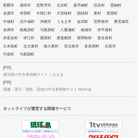
那覇市
浦添市
宜野湾市
北谷町
嘉手納町
読谷村
恩納村
名護市
本部町
今帰仁村
大宜味村
国頭村
東村
西原町
中城村
北中城村
沖縄市
うるま市
金武町
宜野座村
豊見城市
糸満市
南風原町
与那原町
八重瀬町
南城市
伊平屋村
伊是名村
伊江村
粟国村
渡嘉敷村
座間味村
渡名喜村
久米島町
北大東村
南大東村
宮古島市
多良間村
石垣市
竹富町
与那国町
[PR]
新潟県の中古車情報サイト くるまる
[PR]
愛媛・香川・徳島・高知の中古車情報サイト Mjnet.jp
ネットライフが運営する関連サービス
沖縄のお店探し情報サイト
映像制作のことなら！