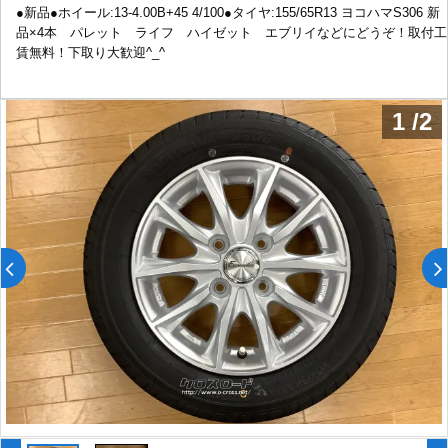
●新品●ホイール:13-4.00B+45 4/100●タイヤ:155/65R13 ヨコハマS306 新
品×4本 パレット ライフ ハイゼット エブリイなどにどうぞ！取付工
賃無料！下取り大歓迎^_^
1
/
2