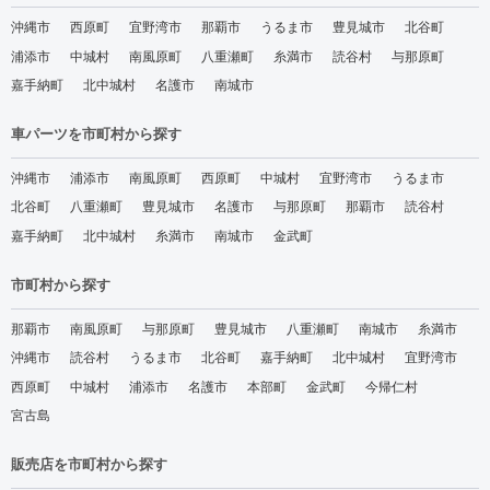
沖縄市
西原町
宜野湾市
那覇市
うるま市
豊見城市
北谷町
浦添市
中城村
南風原町
八重瀬町
糸満市
読谷村
与那原町
嘉手納町
北中城村
名護市
南城市
車パーツを市町村から探す
沖縄市
浦添市
南風原町
西原町
中城村
宜野湾市
うるま市
北谷町
八重瀬町
豊見城市
名護市
与那原町
那覇市
読谷村
嘉手納町
北中城村
糸満市
南城市
金武町
市町村から探す
那覇市
南風原町
与那原町
豊見城市
八重瀬町
南城市
糸満市
沖縄市
読谷村
うるま市
北谷町
嘉手納町
北中城村
宜野湾市
西原町
中城村
浦添市
名護市
本部町
金武町
今帰仁村
宮古島
販売店を市町村から探す