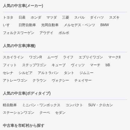
人気の中古車(メーカー)
トヨタ
日産
ホンダ
マツダ
三菱
スバル
ダイハツ
スズキ
いすゞ
日野自動車
光岡自動車
メルセデス・ベンツ
BMW
フォルクスワーゲン
アウデイ
ボルボ
人気の中古車(車種)
スカイライン
ワゴンR
ムーヴ
ライフ
エブリイワゴン
マークII
フィット
ステップワゴン
キューブ
ヴィッツ
マーチ
bB
セレナ
シルビア
アルトラパン
タント
ジムニー
アトレーワゴン
クラウン
ヴォクシー
チェイサー
人気の中古車(ボディタイプ)
軽自動車
ミニバン・ワンボックス
コンパクト
SUV・クロカン
ステーションワゴン
クーペ
セダン
中古車を市町村から探す