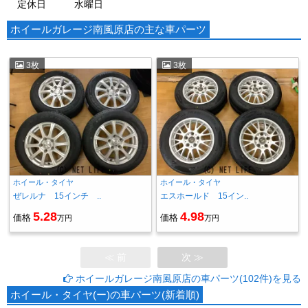
定休日
水曜日
ホイールガレージ南風原店の主な車パーツ
3枚
3枚
ホイール・タイヤ
ホイール・タイヤ
ぜレルナ 15インチ ..
エスホールド 15イン..
5.28
4.98
価格
価格
万円
万円
≪ 前
次 ≫
ホイールガレージ南風原店の車パーツ(102件)を見る
ホイール・タイヤ(ー)の車パーツ(新着順)