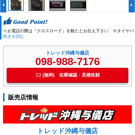
☆お電話の際は『クロスロード』を観たとお伝え下さい ※タイヤパ
続きを読む
ターン変更可能です。お気軽にお問い合わせください。
トレッド沖縄与儀店
098-988-7176
(無料) 在庫確認・見積依頼
販売店情報
トレッド沖縄与儀店