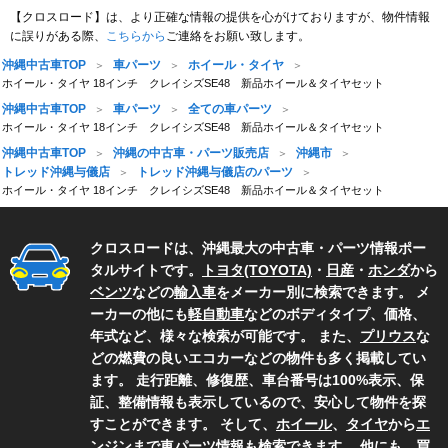
【クロスロード】は、より正確な情報の提供を心がけておりますが、物件情報
に誤りがある際、
こちらから
ご連絡をお願い致します。
沖縄中古車TOP
車パーツ
ホイール・タイヤ
ホイール・タイヤ 18インチ クレイシズSE48 新品ホイール＆タイヤセット
沖縄中古車TOP
車パーツ
全ての車パーツ
ホイール・タイヤ 18インチ クレイシズSE48 新品ホイール＆タイヤセット
沖縄中古車TOP
沖縄の中古車・パーツ販売店
沖縄市
トレッド沖縄与儀店
トレッド沖縄与儀店のパーツ
ホイール・タイヤ 18インチ クレイシズSE48 新品ホイール＆タイヤセット
クロスロードは、沖縄最大の中古車・パーツ情報ポー
タルサイトです。
トヨタ(TOYOTA)
・
日産
・
ホンダ
から
ベンツ
などの
輸入車
をメーカー別に検索できます。 メ
ーカーの他にも
軽自動車
などのボディタイプ、価格、
年式など、様々な検索が可能です。 また、
プリウス
な
どの燃費の良いエコカーなどの物件も多く掲載してい
ます。 走行距離、修復歴、車台番号は100%表示、保
証、整備情報も表示しているので、安心して物件を探
すことができます。 そして、
ホイール
、
タイヤ
から
エ
ンジン
まで
車パーツ
情報も検索できます。 他にも、買