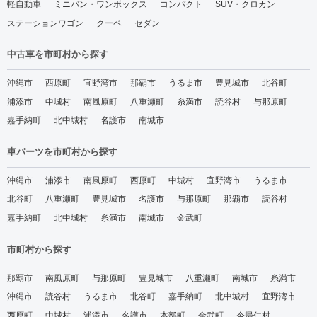
軽自動車
ミニバン・ワンボックス
コンパクト
SUV・クロカン
ステーションワゴン
クーペ
セダン
中古車を市町村から探す
沖縄市
西原町
宜野湾市
那覇市
うるま市
豊見城市
北谷町
浦添市
中城村
南風原町
八重瀬町
糸満市
読谷村
与那原町
嘉手納町
北中城村
名護市
南城市
車パーツを市町村から探す
沖縄市
浦添市
南風原町
西原町
中城村
宜野湾市
うるま市
北谷町
八重瀬町
豊見城市
名護市
与那原町
那覇市
読谷村
嘉手納町
北中城村
糸満市
南城市
金武町
市町村から探す
那覇市
南風原町
与那原町
豊見城市
八重瀬町
南城市
糸満市
沖縄市
読谷村
うるま市
北谷町
嘉手納町
北中城村
宜野湾市
西原町
中城村
浦添市
名護市
本部町
金武町
今帰仁村