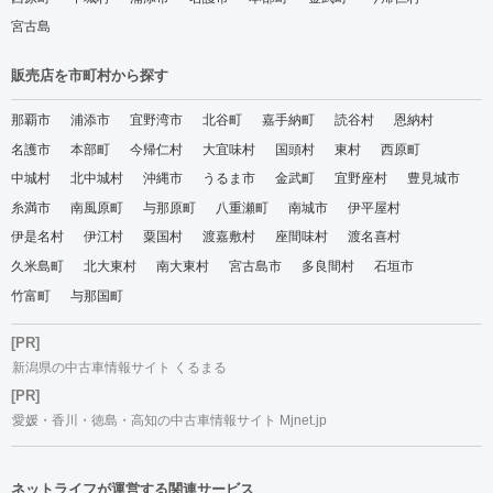
宮古島
販売店を市町村から探す
那覇市
浦添市
宜野湾市
北谷町
嘉手納町
読谷村
恩納村
名護市
本部町
今帰仁村
大宜味村
国頭村
東村
西原町
中城村
北中城村
沖縄市
うるま市
金武町
宜野座村
豊見城市
糸満市
南風原町
与那原町
八重瀬町
南城市
伊平屋村
伊是名村
伊江村
粟国村
渡嘉敷村
座間味村
渡名喜村
久米島町
北大東村
南大東村
宮古島市
多良間村
石垣市
竹富町
与那国町
[PR]
新潟県の中古車情報サイト くるまる
[PR]
愛媛・香川・徳島・高知の中古車情報サイト Mjnet.jp
ネットライフが運営する関連サービス