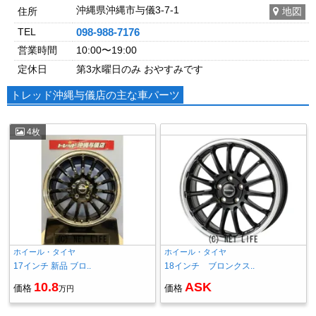
沖縄県沖縄市与儀3-7-1
住所
地図
TEL
098-988-7176
営業時間
10:00〜19:00
定休日
第3水曜日のみ おやすみです
トレッド沖縄与儀店の主な車パーツ
4枚
ホイール・タイヤ
ホイール・タイヤ
17インチ 新品 ブロ..
18インチ ブロンクス..
10.8
ASK
価格
価格
万円