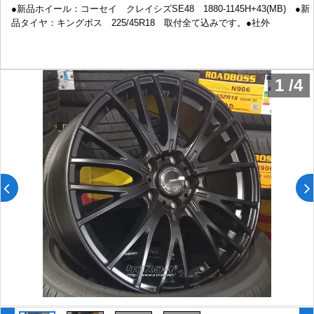
●新品ホイール：コーセイ クレイシズSE48 1880-1145H+43(MB) ●新
品タイヤ：キングボス 225/45R18 取付全て込みです。●社外
1
/
4