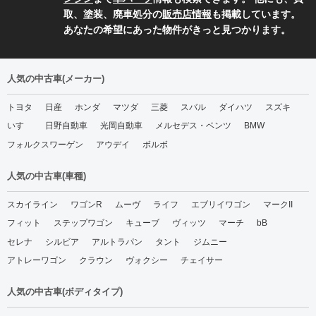
取、塗装、廃車処分の
販売店情報
も掲載しています。
あなたの希望にあった物件がきっと見つかります。
人気の中古車(メーカー)
トヨタ
日産
ホンダ
マツダ
三菱
スバル
ダイハツ
スズキ
いすゞ
日野自動車
光岡自動車
メルセデス・ベンツ
BMW
フォルクスワーゲン
アウデイ
ボルボ
人気の中古車(車種)
スカイライン
ワゴンR
ムーヴ
ライフ
エブリイワゴン
マークII
フィット
ステップワゴン
キューブ
ヴィッツ
マーチ
bB
セレナ
シルビア
アルトラパン
タント
ジムニー
アトレーワゴン
クラウン
ヴォクシー
チェイサー
人気の中古車(ボディタイプ)