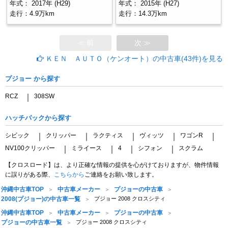
年式：
2017年 (H29)
年式：
2015年 (H27)
走行：
4.9万km
走行：
14.3万km
≪ 前
次 ≫
ＫＥＮ ＡＵＴＯ（ケンオート）の中古車(43件)を見る
プジョー から探す
RCZ
308SW
｜
ハッチバックから探す
シビック
クリッパー
ラクティス
ヴィッツ
ワゴンR
｜
｜
｜
｜
｜
NV100クリッパー
ミライース
4
シフォン
スクラム
｜
｜
｜
｜
【クロスロード】は、より正確な情報の提供を心がけておりますが、物件情報
に誤りがある際、
こちらから
ご連絡をお願い致します。
沖縄中古車TOP
中古車メーカー
プジョーの中古車
2008(プジョー)の中古車一覧
プジョー 2008 クロスシティ
沖縄中古車TOP
中古車メーカー
プジョーの中古車
プジョーの中古車一覧
プジョー 2008 クロスシティ