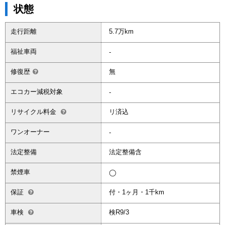
状態
走行距離
5.7万km
福祉車両
-
修復歴
無
エコカー減税対象
-
リサイクル料金
リ済込
ワンオーナー
-
法定整備
法定整備含
禁煙車
◯
保証
付・1ヶ月・1千km
車検
検R9/3