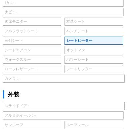
TV : -
ナビ : -
後席モニター
本革シート
フルフラットシート
ベンチシート
三列シート
シートヒーター
シートエアコン
オットマン
ウォークスルー
パワーシート
ハーフレザーシート
シートリフター
カメラ : -
外装
スライドドア : -
アルミホイール : -
サンルーフ
ルーフレール