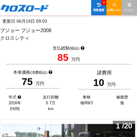
1
閲覧履歴
お気に入り
メニュー
更新日 06月19日 09:03
プジョー プジョー2008
クロスシティ
支払総額
(税込)
85
万円
本体価格
諸費用
(消費税込)
75
10
万円
万円
年式
走行距離
車検
修復歴
2016年
5.7万
検R9/3
無
(H28)
km
1
/
20