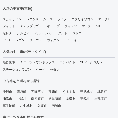
人気の中古車(車種)
スカイライン
ワゴンR
ムーヴ
ライフ
エブリイワゴン
マークII
フィット
ステップワゴン
キューブ
ヴィッツ
マーチ
bB
セレナ
シルビア
アルトラパン
タント
ジムニー
アトレーワゴン
クラウン
ヴォクシー
チェイサー
人気の中古車(ボディタイプ)
軽自動車
ミニバン・ワンボックス
コンパクト
SUV・クロカン
ステーションワゴン
クーペ
セダン
中古車を市町村から探す
沖縄市
西原町
宜野湾市
那覇市
うるま市
豊見城市
北谷町
浦添市
中城村
南風原町
八重瀬町
糸満市
読谷村
与那原町
嘉手納町
北中城村
名護市
南城市
車パーツを市町村から探す