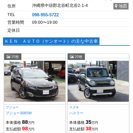
沖縄県中頭郡北谷町北谷2-1-4
住所
地図
TEL
098-955-5722
営業時間
09:00〜19:00
定休日
ＫＥＮ ＡＵＴＯ（ケンオート）の主な中古車
20枚
20枚
プジョー
スズキ
プジョー308SW
ハスラー
88
35
本体価格
本体価格
万円
万円
98
38
支払総額
支払総額
万円
万円