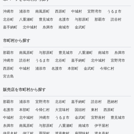
沖縄市
浦添市
南風原町
西原町
中城村
宜野湾市
うるま市
北谷町
八重瀬町
豊見城市
名護市
与那原町
那覇市
読谷村
嘉手納町
北中城村
糸満市
南城市
金武町
市町村から探す
那覇市
南風原町
与那原町
豊見城市
八重瀬町
南城市
糸満市
沖縄市
読谷村
うるま市
北谷町
嘉手納町
北中城村
宜野湾市
西原町
中城村
浦添市
名護市
本部町
金武町
今帰仁村
宮古島
販売店を市町村から探す
那覇市
浦添市
宜野湾市
北谷町
嘉手納町
読谷村
恩納村
名護市
本部町
今帰仁村
大宜味村
国頭村
東村
西原町
中城村
北中城村
沖縄市
うるま市
金武町
宜野座村
豊見城市
糸満市
南風原町
与那原町
八重瀬町
南城市
伊平屋村
伊是名村
伊江村
粟国村
渡嘉敷村
座間味村
渡名喜村