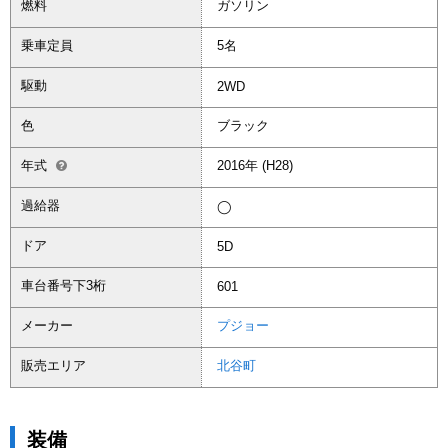
燃料
ガソリン
乗車定員
5名
駆動
2WD
色
ブラック
年式
2016年 (H28)
過給器
◯
ドア
5D
車台番号下3桁
601
メーカー
プジョー
販売エリア
北谷町
装備