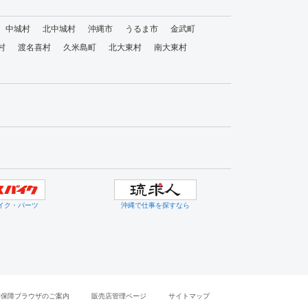
中城村
北中城村
沖縄市
うるま市
金武町
村
渡名喜村
久米島町
北大東村
南大東村
イク・パーツ
沖縄で仕事を探すなら
作保障ブラウザのご案内
販売店管理ページ
サイトマップ