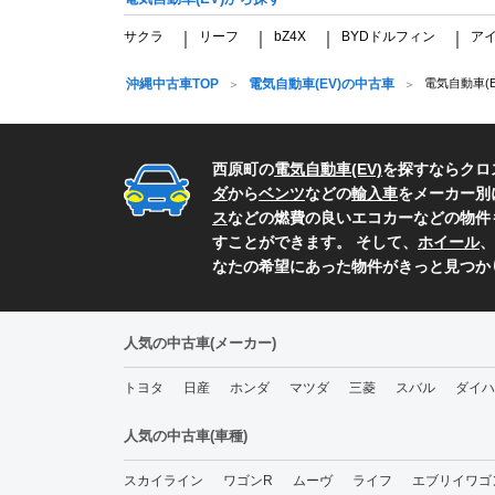
サクラ
リーフ
bZ4X
BYDドルフィン
ア
｜
｜
｜
｜
沖縄中古車TOP
電気自動車(EV)の中古車
電気自動車(
西原町の
電気自動車(EV)
を探すならクロ
ダ
から
ベンツ
などの
輸入車
をメーカー別
ス
などの燃費の良いエコカーなどの物件
すことができます。 そして、
ホイール
、
なたの希望にあった物件がきっと見つか
人気の中古車(メーカー)
トヨタ
日産
ホンダ
マツダ
三菱
スバル
ダイハ
人気の中古車(車種)
スカイライン
ワゴンR
ムーヴ
ライフ
エブリイワゴ