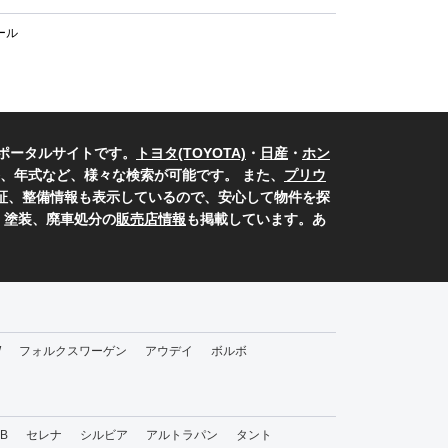
ール
ポータルサイトです。
トヨタ(TOYOTA)
・
日産
・
ホン
、年式など、様々な検索が可能です。 また、
プリウ
保証、整備情報も表示しているので、安心して物件を探
、塗装、廃車処分の
販売店情報
も掲載しています。あ
W
フォルクスワーゲン
アウデイ
ボルボ
bB
セレナ
シルビア
アルトラパン
タント