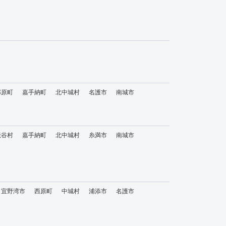
那原町
嘉手納町
北中城村
名護市
南城市
読谷村
嘉手納町
北中城村
糸満市
南城市
宜野湾市
西原町
中城村
浦添市
名護市