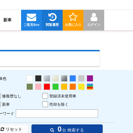
新車
ご意見Box
閲覧履歴
お気に入り
ログイン
体色
修復歴なし
登録済未使用車
新車
売却を除く
ーワード
0
リセット
台 検索する