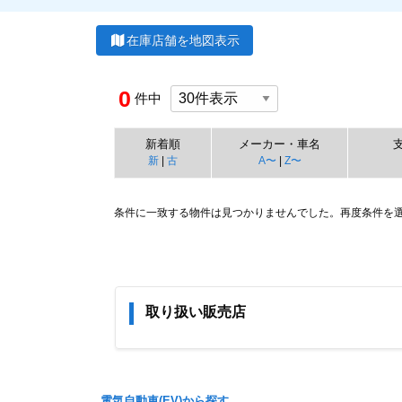
在庫店舗を地図表示
0
件中
新着順
メーカー・車名
新
|
古
A〜
|
Z〜
条件に一致する物件は見つかりませんでした。再度条件を
取り扱い販売店
Item
1
of
0
電気自動車(EV)から探す