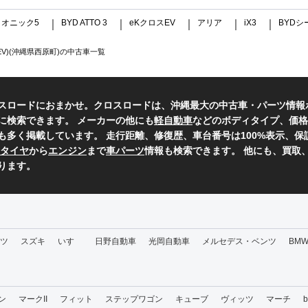
イオニック5
BYD ATTO 3
eKクロスEV
アリア
iX3
BYDシ
｜
｜
｜
｜
｜
EV)(沖縄県西原町)の中古車一覧
スロードにおまかせ。クロスロードは、沖縄最大の中古車・パーツ情報
に検索できます。 メーカーの他にも
軽自動車
などのボディタイプ、価格
も多く掲載しています。 走行距離、修復歴、車台番号は100%表示、
タイヤ
から
エンジン
まで
車パーツ
情報も検索できます。 他にも、買取
ります。
ツ
スズキ
いすゞ
日野自動車
光岡自動車
メルセデス・ベンツ
BM
ン
マークII
フィット
ステップワゴン
キューブ
ヴィッツ
マーチ