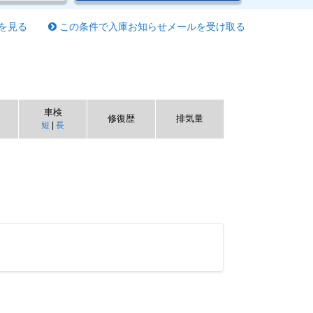
を見る
この条件で入庫お知らせメールを受け取る
車検
修復歴
排気量
短
|
長