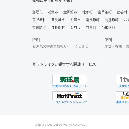
販売店を市町村から探す
那覇市
浦添市
宜野湾市
北谷町
嘉手納町
読谷村
宜野座村
豊見城市
糸満市
南風原町
与那原町
八
宮古島市
多良間村
石垣市
竹富町
与那国町
[PR]
[PR]
新潟県の中古車情報サイト くるまる
愛媛・香川・徳島
ネットライフが運営する関連サービス
沖縄のお店探し情報サイト
映像制
デジタルプリントショップ
沖縄リサ
© Netlife Co., Ltd. All Rights Reserved.