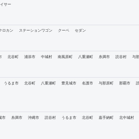
イサー
・クロカン
ステーションワゴン
クーペ
セダン
市
北谷町
浦添市
中城村
南風原町
八重瀬町
糸満市
読谷村
与
うるま市
北谷町
八重瀬町
豊見城市
名護市
与那原町
那覇市
城市
糸満市
沖縄市
読谷村
うるま市
北谷町
嘉手納町
北中城村