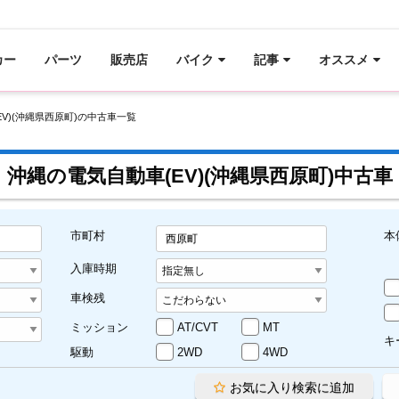
カー
パーツ
販売店
バイク
記事
オススメ
EV)(沖縄県西原町)の中古車一覧
沖縄の電気自動車(EV)(沖縄県西原町)中古車
市町村
本
西原町
入庫時期
車検残
ミッション
AT/CVT
MT
キ
駆動
2WD
4WD
お気に入り検索に追加