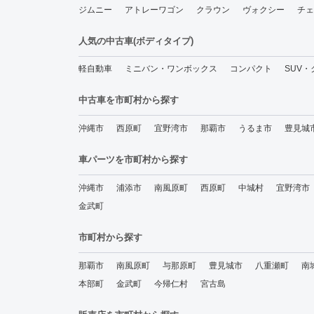
ジムニー
アトレーワゴン
クラウン
ヴォクシー
チェ
人気の中古車(ボディタイプ)
軽自動車
ミニバン・ワンボックス
コンパクト
SUV
中古車を市町村から探す
沖縄市
西原町
宜野湾市
那覇市
うるま市
豊見城
車パーツを市町村から探す
沖縄市
浦添市
南風原町
西原町
中城村
宜野湾市
金武町
市町村から探す
那覇市
南風原町
与那原町
豊見城市
八重瀬町
南
本部町
金武町
今帰仁村
宮古島