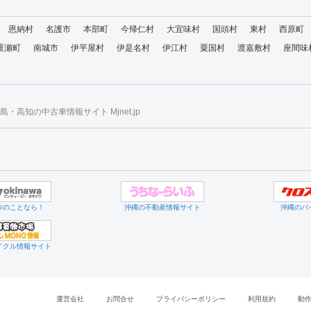
恩納村
名護市
本部町
今帰仁村
大宜味村
国頭村
東村
西原町
重瀬町
南城市
伊平屋村
伊是名村
伊江村
粟国村
渡嘉敷村
座間味
・高知の中古車情報サイト Mjnet.jp
作のことなら！
沖縄の不動産情報サイト
沖縄のバ
イクル情報サイト
運営会社
お問合せ
プライバシーポリシー
利用規約
動