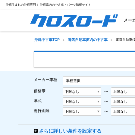
沖縄生まれの沖縄専門！ 沖縄県内の中古車・パーツ情報サイト
メー
沖縄中古車TOP
電気自動車(EV)の中古車
電気自動車(
メーカー車種
車種選択
価格帯
〜
年式
〜
走行距離
〜
さらに詳しい条件を設定する