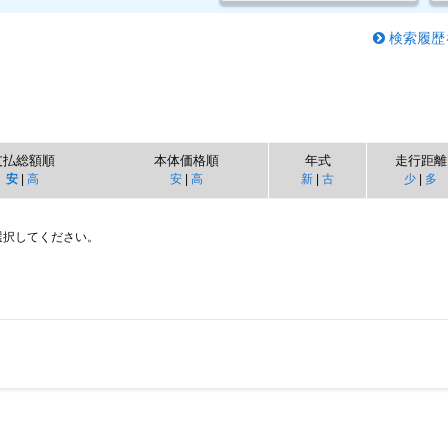
検索履歴
支払総額順
本体価格順
年式
走行距離
安
|
高
安
|
高
新
|
古
少
|
多
選択してください。