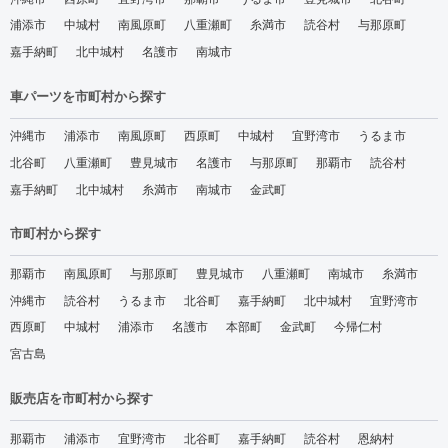
浦添市
中城村
南風原町
八重瀬町
糸満市
読谷村
与那原町
嘉手納町
北中城村
名護市
南城市
車パーツを市町村から探す
沖縄市
浦添市
南風原町
西原町
中城村
宜野湾市
うるま市
北谷町
八重瀬町
豊見城市
名護市
与那原町
那覇市
読谷村
嘉手納町
北中城村
糸満市
南城市
金武町
市町村から探す
那覇市
南風原町
与那原町
豊見城市
八重瀬町
南城市
糸満市
沖縄市
読谷村
うるま市
北谷町
嘉手納町
北中城村
宜野湾市
西原町
中城村
浦添市
名護市
本部町
金武町
今帰仁村
宮古島
販売店を市町村から探す
那覇市
浦添市
宜野湾市
北谷町
嘉手納町
読谷村
恩納村