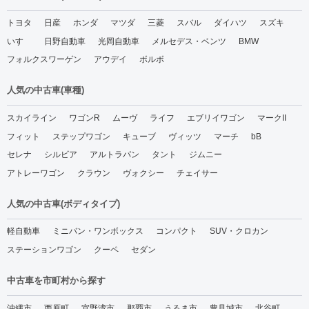
トヨタ
日産
ホンダ
マツダ
三菱
スバル
ダイハツ
スズキ
いすゞ
日野自動車
光岡自動車
メルセデス・ベンツ
BMW
フォルクスワーゲン
アウデイ
ボルボ
人気の中古車(車種)
スカイライン
ワゴンR
ムーヴ
ライフ
エブリイワゴン
マークII
フィット
ステップワゴン
キューブ
ヴィッツ
マーチ
bB
セレナ
シルビア
アルトラパン
タント
ジムニー
アトレーワゴン
クラウン
ヴォクシー
チェイサー
人気の中古車(ボディタイプ)
軽自動車
ミニバン・ワンボックス
コンパクト
SUV・クロカン
ステーションワゴン
クーペ
セダン
中古車を市町村から探す
沖縄市
西原町
宜野湾市
那覇市
うるま市
豊見城市
北谷町