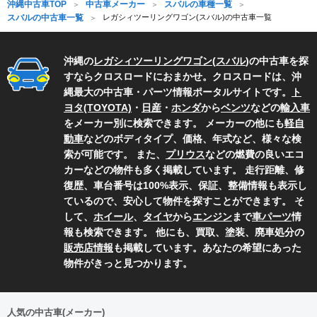
沖縄中古車TOP
中古車メーカー
スバルの車種一覧
スバルの中古車一覧
レガシィツーリングワゴン(スバル)の中古車一覧
沖縄の
レガシィツーリングワゴン
(
スバル
)の中古車を探
すならクロスロードにおまかせ。クロスロードは、沖
縄最大の中古車・パーツ情報ポータルサイトです。
ト
ヨタ(TOYOTA)
・
日産
・
ホンダ
から
ベンツ
などの
輸入車
をメーカー別に検索できます。 メーカーの他にも
軽自
動車
などのボディタイプ、価格、年式など、様々な検
索が可能です。 また、
プリウス
などの燃費の良いエコ
カーなどの物件も多く掲載しています。 走行距離、修
復歴、車台番号は100%表示、保証、整備情報も表示し
ているので、安心して物件を探すことができます。 そ
して、
ホイール
、
タイヤ
から
エンジン
まで
車パーツ
情
報も検索できます。 他にも、買取、塗装、廃車処分の
販売店情報
も掲載しています。あなたの希望にあった
物件がきっと見つかります。
人気の中古車(メーカー)