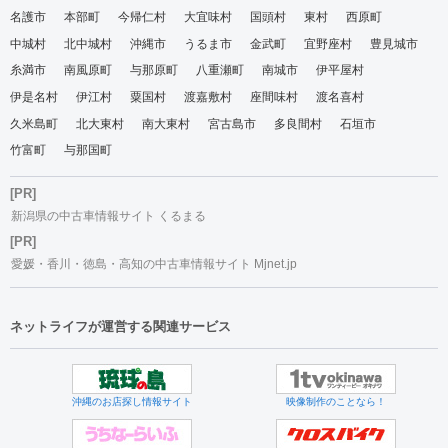
名護市
本部町
今帰仁村
大宜味村
国頭村
東村
西原町
中城村
北中城村
沖縄市
うるま市
金武町
宜野座村
豊見城市
糸満市
南風原町
与那原町
八重瀬町
南城市
伊平屋村
伊是名村
伊江村
粟国村
渡嘉敷村
座間味村
渡名喜村
久米島町
北大東村
南大東村
宮古島市
多良間村
石垣市
竹富町
与那国町
[PR]
新潟県の中古車情報サイト くるまる
[PR]
愛媛・香川・徳島・高知の中古車情報サイト Mjnet.jp
ネットライフが運営する関連サービス
沖縄のお店探し情報サイト
映像制作のことなら！