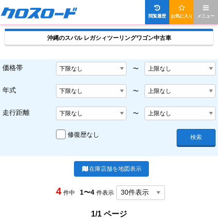
閲覧履歴
お気に入り
メニュー
沖縄のスバル レガシィツーリングワゴン中古車
価格帯
〜
年式
〜
走行距離
〜
修復歴なし
検索
在庫店舗を地図表示
4
1〜4
件中
件表示
1/1 ページ