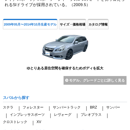
れるSIドライブが採用されている。（2009.5）
2009年05月〜2014年10月生産モデル
サイズ・価格相場
カタログ情報
ゆとりある居住空間を確保するためボディを拡大
モデル、グレードごとに詳しく見る
スバルから探す
ステラ
フォレスター
サンバートラック
BRZ
サンバー
｜
｜
｜
｜
インプレッサスポーツ
レヴォーグ
プレオプラス
｜
｜
｜
｜
クロストレック
XV
｜