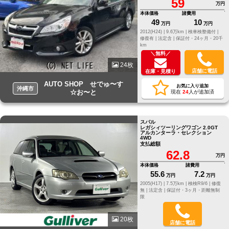
59
万円
本体価格
諸費用
49
10
万円
万円
2012(H24) |
9.6万km |
検車検整備付 |
修復有 |
法定含 |
保証付・24ヶ月・20千
km
＼無料／
24枚
店舗に電話
在庫・見積り
AUTO SHOP せでゅ〜す
お気に入り追加
沖縄市
☆お〜と
現在
24
人が追加済
スバル
レガシィツーリングワゴン 2.0GT
アルカンターラ・セレクション
4WD
支払総額
62.8
万円
本体価格
諸費用
55.6
7.2
万円
万円
2005(H17) |
7.5万km |
検検R9/6 |
修復
無 |
法定含 |
保証付・3ヶ月・距離無制
限
20枚
店舗に電話