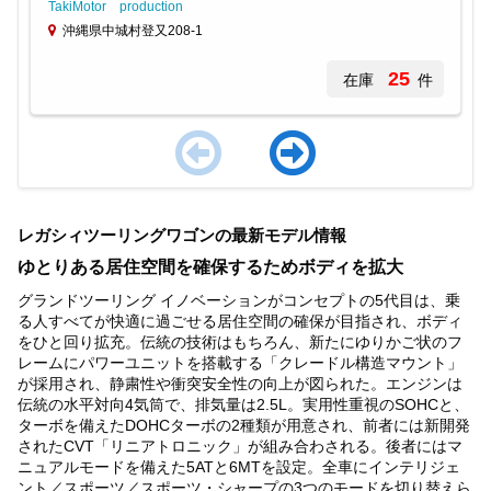
TakiMotor production
沖縄県中城村登又208-1
25
在庫
件
Item
1
レガシィツーリングワゴンの最新モデル情報
of
3
ゆとりある居住空間を確保するためボディを拡大
グランドツーリング イノベーションがコンセプトの5代目は、乗
る人すべてが快適に過ごせる居住空間の確保が目指され、ボディ
をひと回り拡充。伝統の技術はもちろん、新たにゆりかご状のフ
レームにパワーユニットを搭載する「クレードル構造マウント」
が採用され、静粛性や衝突安全性の向上が図られた。エンジンは
伝統の水平対向4気筒で、排気量は2.5L。実用性重視のSOHCと、
ターボを備えたDOHCターボの2種類が用意され、前者には新開発
されたCVT「リニアトロニック」が組み合わされる。後者にはマ
ニュアルモードを備えた5ATと6MTを設定。全車にインテリジェ
ント／スポーツ／スポーツ・シャープの3つのモードを切り替えら