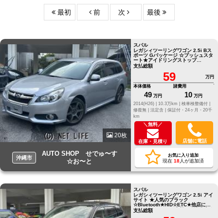
最初
前
次
最後
スバル
レガシィツーリングワゴン 2.5i Bス
ポーツ Gパッケージ ☆プッシュスタ
ート★アイドリングストップ
☆CD★DVD☆TV★
支払総額
59
万円
本体価格
諸費用
49
10
万円
万円
2014(H26) |
10.3万km |
検車検整備付 |
修復無 |
法定含 |
保証付・24ヶ月・20千
km
＼無料／
20枚
店舗に電話
在庫・見積り
AUTO SHOP せでゅ〜す
お気に入り追加
沖縄市
☆お〜と
現在
18
人が追加済
スバル
レガシィツーリングワゴン 2.5i アイ
サイト ★人気のブラック
☆Bluetooth★HID☆ETC★他店にて
ローンNGだったお客様でも大丈夫☆
支払総額