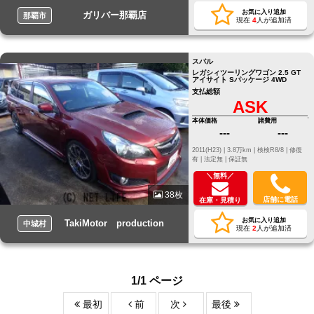
お気に入り追加
ガリバー那覇店
那覇市
現在
4
人が追加済
スバル
レガシィツーリングワゴン 2.5 GT
アイサイト Sパッケージ 4WD
支払総額
ASK
本体価格
諸費用
---
---
2011(H23) |
3.8万km |
検検R8/8 |
修復
有 |
法定無 |
保証無
＼無料／
38枚
店舗に電話
在庫・見積り
お気に入り追加
TakiMotor production
中城村
現在
2
人が追加済
1/1 ページ
最初
前
次
最後