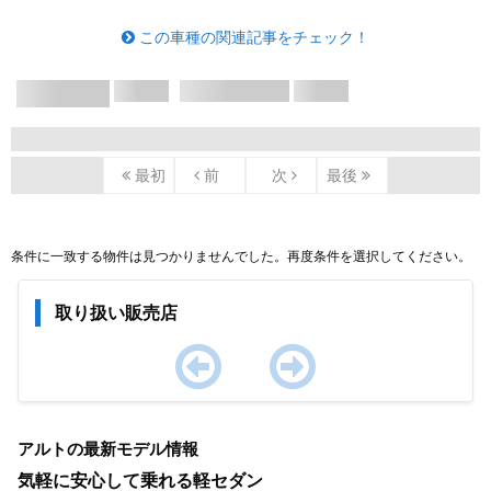
この車種の関連記事をチェック！
X/X ページ
最初
前
次
最後
条件に一致する物件は見つかりませんでした。再度条件を選択してください。
取り扱い販売店
Item
1
アルトの最新モデル情報
of
0
気軽に安心して乗れる軽セダン