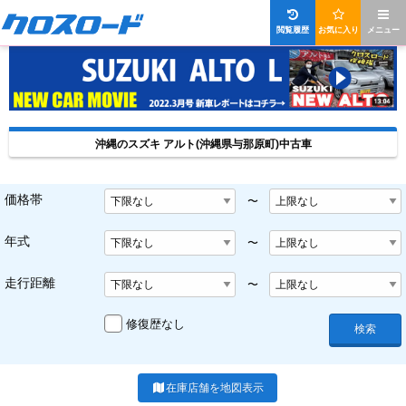
閲覧履歴
お気に入り
メニュー
沖縄のスズキ アルト(沖縄県与那原町)中古車
価格帯
〜
年式
〜
走行距離
〜
修復歴なし
検索
在庫店舗を地図表示