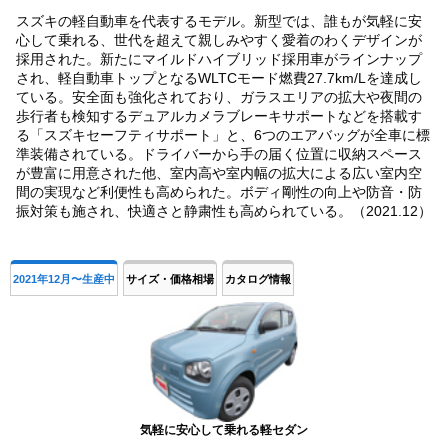
スズキの軽自動車を代表するモデル。新型では、誰もが気軽に安
心して乗れる、世代を超えて親しみやすく愛着のわくデザインが
採用された。新たにマイルドハイブリッド採用車がラインナップ
され、軽自動車トップとなるWLTCモード燃費27.7km/Lを達成し
ている。安全面も強化されており、ガラスエリアの拡大や夜間の
歩行者も検知するデュアルカメラブレーキサポートなどを搭載す
る「スズキセーフティサポート」と、6つのエアバッグが全車に標
準装備されている。ドライバーから手の届く位置に収納スペース
が豊富に用意された他、室内高や室内幅の拡大による広い室内空
間の実現など利便性も高められた。ボディ剛性の向上や防音・防
振対策も施され、快適さと静粛性も高められている。（2021.12）
2021年12月〜生産中
サイズ・価格相場
カタログ情報
気軽に安心して乗れる軽セダン