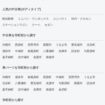
人気の中古車(ボディタイプ)
軽自動車
ミニバン・ワンボックス
コンパクト
SUV・クロカン
ステーションワゴン
クーペ
セダン
中古車を市町村から探す
沖縄市
西原町
宜野湾市
那覇市
うるま市
豊見城市
北谷町
浦添市
中城村
南風原町
八重瀬町
糸満市
読谷村
与那原町
嘉手納町
北中城村
名護市
南城市
車パーツを市町村から探す
沖縄市
浦添市
南風原町
西原町
中城村
宜野湾市
うるま市
北谷町
八重瀬町
豊見城市
名護市
与那原町
那覇市
読谷村
嘉手納町
北中城村
糸満市
南城市
金武町
市町村から探す