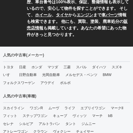
歴、車台番号は100%表示、保証、整備情報も表示して
いるので、安心して物件を探すことができます。 そし
て、
ホイール
、
タイヤ
から
エンジン
まで
車パーツ
情報
も検索できます。 他にも、買取、塗装、廃車処分の
販
売店情報
も掲載しています。あなたの希望にあった物
件がきっと見つかります。
人気の中古車(メーカー)
トヨタ
日産
ホンダ
マツダ
三菱
スバル
ダイハツ
スズキ
いすゞ
日野自動車
光岡自動車
メルセデス・ベンツ
BMW
フォルクスワーゲン
アウデイ
ボルボ
人気の中古車(車種)
スカイライン
ワゴンR
ムーヴ
ライフ
エブリイワゴン
マークII
フィット
ステップワゴン
キューブ
ヴィッツ
マーチ
bB
セレナ
シルビア
アルトラパン
タント
ジムニー
アトレーワゴン
クラウン
ヴォクシー
チェイサー