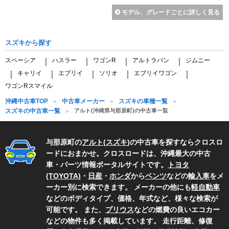
モデル、グレードごとに詳しく見る
スズキから探す
スペーシア
ハスラー
ワゴンR
アルトラパン
ジムニー
｜
｜
｜
｜
キャリイ
エブリイ
ソリオ
エブリイワゴン
｜
｜
｜
｜
｜
ワゴンRスマイル
沖縄中古車TOP
中古車メーカー
スズキの車種一覧
スズキの中古車一覧
アルト(沖縄県与那原町)の中古車一覧
与那原町の
アルト
(
スズキ
)の中古車を探すならクロスロ
ードにおまかせ。クロスロードは、沖縄最大の中古
車・パーツ情報ポータルサイトです。
トヨタ
(TOYOTA)
・
日産
・
ホンダ
から
ベンツ
などの
輸入車
をメ
ーカー別に検索できます。 メーカーの他にも
軽自動車
などのボディタイプ、価格、年式など、様々な検索が
可能です。 また、
プリウス
などの燃費の良いエコカー
などの物件も多く掲載しています。 走行距離、修復