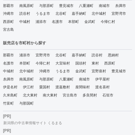
那覇市
南風原町
与那原町
豊見城市
八重瀬町
南城市
糸満市
沖縄市
読谷村
うるま市
北谷町
嘉手納町
北中城村
宜野湾市
西原町
中城村
浦添市
名護市
本部町
金武町
今帰仁村
宮古島
販売店を市町村から探す
那覇市
浦添市
宜野湾市
北谷町
嘉手納町
読谷村
恩納村
名護市
本部町
今帰仁村
大宜味村
国頭村
東村
西原町
中城村
北中城村
沖縄市
うるま市
金武町
宜野座村
豊見城市
糸満市
南風原町
与那原町
八重瀬町
南城市
伊平屋村
伊是名村
伊江村
粟国村
渡嘉敷村
座間味村
渡名喜村
久米島町
北大東村
南大東村
宮古島市
多良間村
石垣市
竹富町
与那国町
[PR]
新潟県の中古車情報サイト くるまる
[PR]