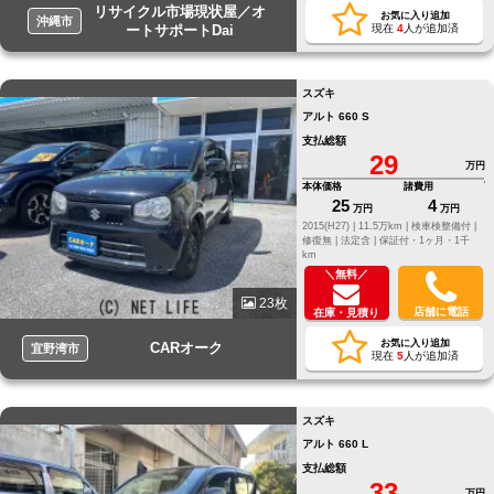
リサイクル市場現状屋／オ
お気に入り追加
沖縄市
ートサポートDai
現在
4
人が追加済
スズキ
アルト 660 S
支払総額
29
万円
本体価格
諸費用
25
4
万円
万円
2015(H27) |
11.5万km |
検車検整備付 |
修復無 |
法定含 |
保証付・1ヶ月・1千
km
＼無料／
23枚
店舗に電話
在庫・見積り
お気に入り追加
CARオーク
宜野湾市
現在
5
人が追加済
スズキ
アルト 660 L
支払総額
33
万円