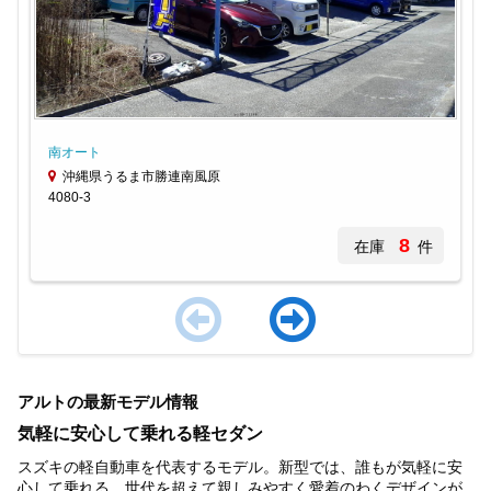
南オート
沖縄県うるま市勝連南風原
4080-3
8
在庫
件
Item
1
アルトの最新モデル情報
of
4
気軽に安心して乗れる軽セダン
スズキの軽自動車を代表するモデル。新型では、誰もが気軽に安
心して乗れる、世代を超えて親しみやすく愛着のわくデザインが