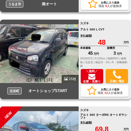
お気に入り追加
南オート
うるま市
現在
9
人が追加済
スズキ
アルト 660 L CVT
支払総額
48
万円
本体価格
諸費用
45
3
万円
万円
2015(H27) |
6.4万km |
検検R8/3 |
修復
無 |
法定含 |
保証付・24ヶ月・距離無制
限
＼無料／
26枚
店舗に電話
在庫・見積り
お気に入り追加
オートショップSTART
北谷町
現在
13
人が追加済
スズキ
NEW
アルト 660 ターボRS オートギヤシ
フト
支払総額
69.8
万円