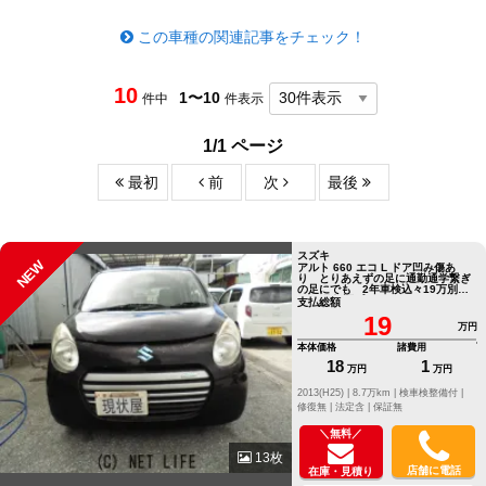
この車種の関連記事をチェック！
10
1〜10
件中
件表示
1/1 ページ
最初
前
次
最後
スズキ
NEW
アルト 660 エコ L ドア凹み傷あ
り とりあえずの足に通勤通学繋ぎ
の足にでも 2年車検込々19万別途
12か月保証プランあり
支払総額
19
万円
本体価格
諸費用
18
1
万円
万円
2013(H25) |
8.7万km |
検車検整備付 |
修復無 |
法定含 |
保証無
＼無料／
13枚
店舗に電話
在庫・見積り