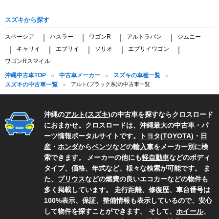
スズキから探す
スペーシア
ハスラー
ワゴンR
アルトラパン
ジムニー
｜
｜
｜
｜
キャリイ
エブリイ
ソリオ
エブリイワゴン
｜
｜
｜
｜
｜
ワゴンRスマイル
沖縄中古車TOP
中古車メーカー
スズキの車種一覧
スズキの中古車一覧
アルト(ブラック系)の中古車一覧
沖縄の
アルト
(
スズキ
)の中古車を探すならクロスロード
におまかせ。クロスロードは、沖縄最大の中古車・パ
ーツ情報ポータルサイトです。
トヨタ(TOYOTA)
・
日
産
・
ホンダ
から
ベンツ
などの
輸入車
をメーカー別に検
索できます。 メーカーの他にも
軽自動車
などのボディ
タイプ、価格、年式など、様々な検索が可能です。 ま
た、
プリウス
などの燃費の良いエコカーなどの物件も
多く掲載しています。 走行距離、修復歴、車台番号は
100%表示、保証、整備情報も表示しているので、安心
して物件を探すことができます。 そして、
ホイール
、