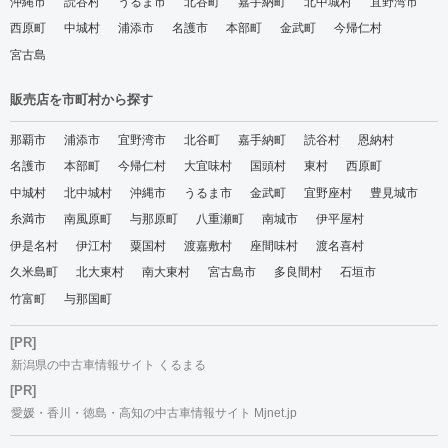
沖縄市
読谷村
うるま市
北谷町
嘉手納町
北中城村
宜野湾市
西原町
中城村
浦添市
名護市
本部町
金武町
今帰仁村
宮古島
販売店を市町村から探す
那覇市
浦添市
宜野湾市
北谷町
嘉手納町
読谷村
恩納村
名護市
本部町
今帰仁村
大宜味村
国頭村
東村
西原町
中城村
北中城村
沖縄市
うるま市
金武町
宜野座村
豊見城市
糸満市
南風原町
与那原町
八重瀬町
南城市
伊平屋村
伊是名村
伊江村
粟国村
渡嘉敷村
座間味村
渡名喜村
久米島町
北大東村
南大東村
宮古島市
多良間村
石垣市
竹富町
与那国町
[PR]
新潟県の中古車情報サイト くるまる
[PR]
愛媛・香川・徳島・高知の中古車情報サイト Mjnet.jp