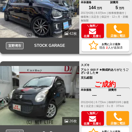
本体価格
諸費用
144
5
万円
万円
2017(H29) |
8.9万km |
検車検整備付 |
修復無 |
法定含 |
保証付・12ヶ月・距離
無制限
＼無料／
42枚
店舗に電話
在庫・見積り
お気に入り追加
STOCK GARAGE
宜野湾市
現在
2
人が追加済
スズキ
アルト 660 F ★御成約ありがとうご
ざいました★
支払総額
ご成約
本体価格
諸費用
---
---
2012(H24) |
6.7万km |
検検R10/6 |
修復
有 |
法定含 |
保証付・3ヶ月・3千km
＼無料／
26枚
店舗に電話
在庫・見積り
お気に入り追加