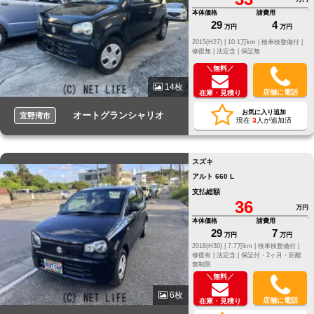
本体価格
諸費用
29
4
万円
万円
2015(H27) |
10.1万km |
検車検整備付 |
修復無 |
法定含 |
保証無
＼無料／
14枚
店舗に電話
在庫・見積り
お気に入り追加
オートグランシャリオ
宜野湾市
現在
3
人が追加済
スズキ
アルト 660 L
支払総額
36
万円
本体価格
諸費用
29
7
万円
万円
2018(H30) |
7.7万km |
検車検整備付 |
修復有 |
法定含 |
保証付・2ヶ月・距離
無制限
＼無料／
6枚
店舗に電話
在庫・見積り