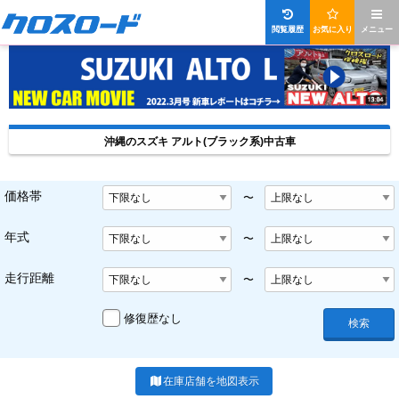
閲覧履歴
お気に入り
メニュー
沖縄のスズキ アルト(ブラック系)中古車
価格帯
〜
年式
〜
走行距離
〜
修復歴なし
検索
在庫店舗を地図表示