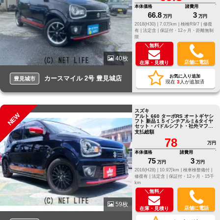
本体価格
諸費用
66.8
3
万円
万円
2018(H30) |
7.0万km |
検検R9/7 |
修復
有 |
法定含 |
保証付・12ヶ月・距離無制
限
＼無料／
40枚
店舗に電話
在庫・見積り
お気に入り追加
カースマイル 2号 豊見城店
豊見城市
現在
3
人が追加済
スズキ
NEW
アルト 660 ターボRS オートギヤシ
フト 新品１５インチアルミ&タイヤ
セット・パドルシフト・社外マフラ
ー・メーター・テールランプ・サス
支払総額
ペンショ
78
万円
本体価格
諸費用
75
3
万円
万円
2016(H28) |
10.9万km |
検車検整備付 |
修復有 |
法定含 |
保証付・12ヶ月・15千
km
＼無料／
59枚
店舗に電話
在庫・見積り