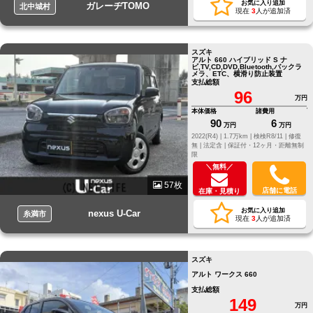
お気に入り追加
ガレーヂTOMO
北中城村
現在
3
人が追加済
スズキ
アルト 660 ハイブリッド S ナ
ビ,TV,CD,DVD,Bluetooth,バックラ
メラ、ETC、横滑り防止装置
支払総額
96
万円
本体価格
諸費用
90
6
万円
万円
2022(R4) |
1.7万km |
検検R8/11 |
修復
無 |
法定含 |
保証付・12ヶ月・距離無制
限
＼無料／
57枚
店舗に電話
在庫・見積り
お気に入り追加
nexus U-Car
糸満市
現在
3
人が追加済
スズキ
アルト ワークス 660
支払総額
149
万円