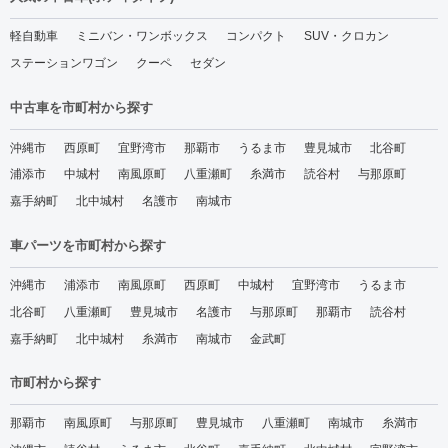
軽自動車
ミニバン・ワンボックス
コンパクト
SUV・クロカン
ステーションワゴン
クーペ
セダン
中古車を市町村から探す
沖縄市
西原町
宜野湾市
那覇市
うるま市
豊見城市
北谷町
浦添市
中城村
南風原町
八重瀬町
糸満市
読谷村
与那原町
嘉手納町
北中城村
名護市
南城市
車パーツを市町村から探す
沖縄市
浦添市
南風原町
西原町
中城村
宜野湾市
うるま市
北谷町
八重瀬町
豊見城市
名護市
与那原町
那覇市
読谷村
嘉手納町
北中城村
糸満市
南城市
金武町
市町村から探す
那覇市
南風原町
与那原町
豊見城市
八重瀬町
南城市
糸満市