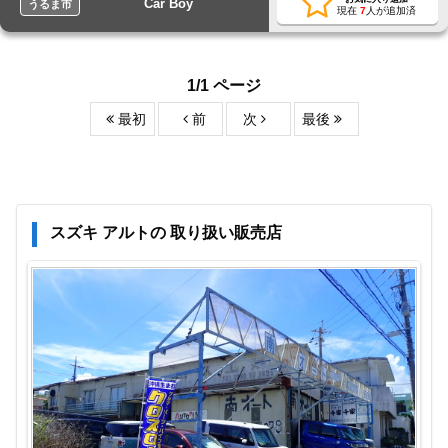
Car Boy
うるま市
現在
7
人が追加済
1/1 ページ
最初
前
次
最後
スズキ アルトの 取り扱い販売店