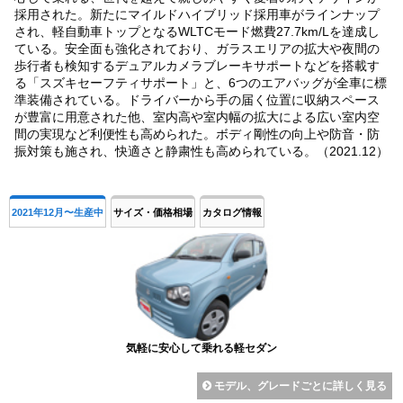
採用された。新たにマイルドハイブリッド採用車がラインナップ
され、軽自動車トップとなるWLTCモード燃費27.7km/Lを達成し
ている。安全面も強化されており、ガラスエリアの拡大や夜間の
歩行者も検知するデュアルカメラブレーキサポートなどを搭載す
る「スズキセーフティサポート」と、6つのエアバッグが全車に標
準装備されている。ドライバーから手の届く位置に収納スペース
が豊富に用意された他、室内高や室内幅の拡大による広い室内空
間の実現など利便性も高められた。ボディ剛性の向上や防音・防
振対策も施され、快適さと静粛性も高められている。（2021.12）
2021年12月〜生産中
サイズ・価格相場
カタログ情報
気軽に安心して乗れる軽セダン
モデル、グレードごとに詳しく見る