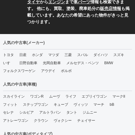
タイヤ
から
エンジン
まで
車パーツ
情報も検索できま
す。 他にも、買取、塗装、廃車処分の
販売店情報
も掲
載しています。あなたの希望にあった物件がきっと見
つかります。
人気の中古車(メーカー)
トヨタ
日産
ホンダ
マツダ
三菱
スバル
ダイハツ
スズキ
いすゞ
日野自動車
光岡自動車
メルセデス・ベンツ
BMW
フォルクスワーゲン
アウデイ
ボルボ
人気の中古車(車種)
スカイライン
ワゴンR
ムーヴ
ライフ
エブリイワゴン
マークII
フィット
ステップワゴン
キューブ
ヴィッツ
マーチ
bB
セレナ
シルビア
アルトラパン
タント
ジムニー
アトレーワゴン
クラウン
ヴォクシー
チェイサー
人気の中古車(ボディタイプ)