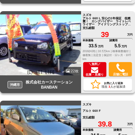
スズキ
アルト 660 L 安心の1年保証 低燃
費！ ロングバイザー ライトレベ
ライザー アイドリングストップ
NAVI/CD
支払総額
39
万円
本体価格
諸費用
33.5
5.5
万円
万円
2016(H28) |
10.5万km |
検車検整備付 |
修復無 |
法定含 |
保証付・12ヶ月・10千
km
＼無料／
22枚
店舗に電話
在庫・見積り
株式会社カーステーション
お気に入り追加
沖縄市
BANBAN
現在
3
人が追加済
スズキ
アルト 660 F
支払総額
39.8
万円
本体価格
諸費用