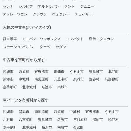
セレナ
シルビア
アルトラパン
タント
ジムニー
アトレーワゴン
クラウン
ヴォクシー
チェイサー
人気の中古車(ボディタイプ)
軽自動車
ミニバン・ワンボックス
コンパクト
SUV・クロカン
ステーションワゴン
クーペ
セダン
中古車を市町村から探す
沖縄市
西原町
宜野湾市
那覇市
うるま市
豊見城市
北谷町
浦添市
中城村
南風原町
八重瀬町
糸満市
読谷村
与那原町
嘉手納町
北中城村
名護市
南城市
車パーツを市町村から探す
沖縄市
浦添市
南風原町
西原町
中城村
宜野湾市
うるま市
北谷町
八重瀬町
豊見城市
名護市
与那原町
那覇市
読谷村
嘉手納町
北中城村
糸満市
南城市
金武町