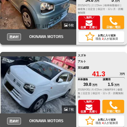
34.8
5
万円
万円
2015(H27) |
2.1万km |
検車検整備付 |
修復無 |
法定含 |
保証付・12ヶ月・距離
無制限
＼無料／
6枚
店舗に電話
在庫・見積り
お気に入り追加
OKINAWA MOTORS
恩納村
現在
2
人が追加済
スズキ
アルト
支払総額
41.3
万円
本体価格
諸費用
39.8
1.5
万円
万円
2018(H30) |
6.4万km |
検検R9/4 |
修復
無 |
法定含 |
保証付・12ヶ月・距離無制
限
＼無料／
7枚
店舗に電話
在庫・見積り
お気に入り追加
OKINAWA MOTORS
恩納村
現在
4
人が追加済