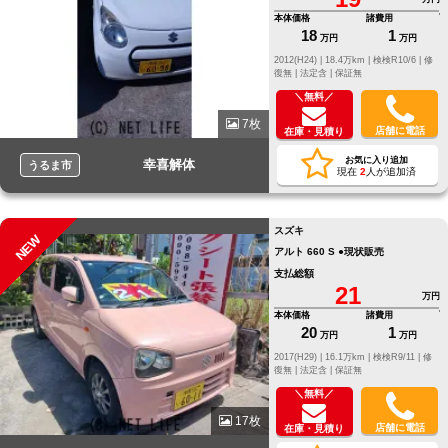
本体価格
諸費用
18
1
万円
万円
2012(H24) |
18.4万km |
検検R10/6 |
修
復無 |
法定含 |
保証無
＼無料／
7枚
店舗に電話
在庫・見積り
お気に入り追加
幸喜解体
うるま市
現在
2
人が追加済
スズキ
NEW
アルト 660 S ●現状販売
支払総額
21
万円
本体価格
諸費用
20
1
万円
万円
2017(H29) |
16.1万km |
検検R9/11 |
修
復無 |
法定含 |
保証無
＼無料／
17枚
店舗に電話
在庫・見積り