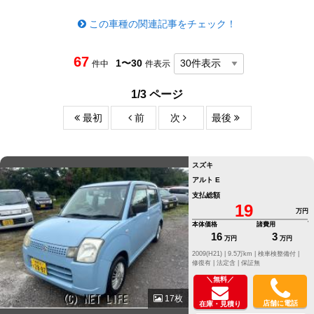
この車種の関連記事をチェック！
67
1〜30
件中
件表示
1/3 ページ
最初
前
次
最後
スズキ
アルト E
支払総額
19
万円
本体価格
諸費用
16
3
万円
万円
2009(H21) |
9.5万km |
検車検整備付 |
修復有 |
法定含 |
保証無
＼無料／
17枚
店舗に電話
在庫・見積り