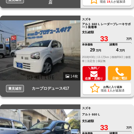
店
現在
19
人が追加済
スズキ
アルト 660 L レーダーブレーキサポ
ート装着車
支払総額
33
万円
本体価格
諸費用
29
4
万円
万円
2018(H30) |
13.1万km |
検検R9/2 |
修復
有 |
法定含 |
保証無
＼無料／
14枚
店舗に電話
在庫・見積り
お気に入り追加
カープロデュース417
豊見城市
現在
2
人が追加済
スズキ
アルト 660 L
支払総額
33
万円
本体価格
諸費用