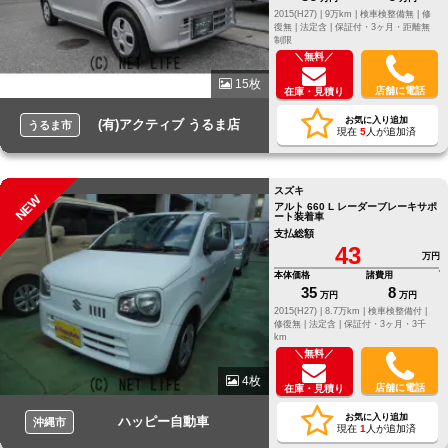
2015(H27) |
9万km |
検車検整備無 |
修
復無 |
法定含 |
保証付・3ヶ月・距離無
制限
＼無料／
15枚
店舗に電話
在庫・見積り
お気に入り追加
(有)アクティブ うるま店
うるま市
現在
5
人が追加済
スズキ
NEW
アルト 660 L レーダーブレーキサポ
ート装着車
支払総額
43
万円
本体価格
諸費用
35
8
万円
万円
2015(H27) |
8.7万km |
検車検整備付 |
修復無 |
法定含 |
保証付・3ヶ月・3千
km
＼無料／
4枚
店舗に電話
在庫・見積り
お気に入り追加
ハッピー自動車
沖縄市
現在
1
人が追加済