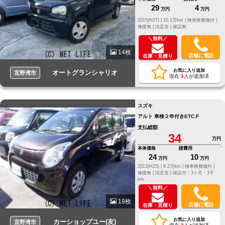
29
4
万円
万円
2015(H27) |
10.1万km |
検車検整備付 |
修復無 |
法定含 |
保証無
＼無料／
14枚
店舗に電話
在庫・見積り
お気に入り追加
オートグランシャリオ
宜野湾市
現在
3
人が追加済
スズキ
アルト 車検２年付きETC.F
支払総額
34
万円
本体価格
諸費用
24
10
万円
万円
2013(H25) |
8.2万km |
検車検整備付 |
修復無 |
法定含 |
保証付・3ヶ月・3千
km
＼無料／
19枚
店舗に電話
在庫・見積り
お気に入り追加
カーショップユー(友)
宜野湾市