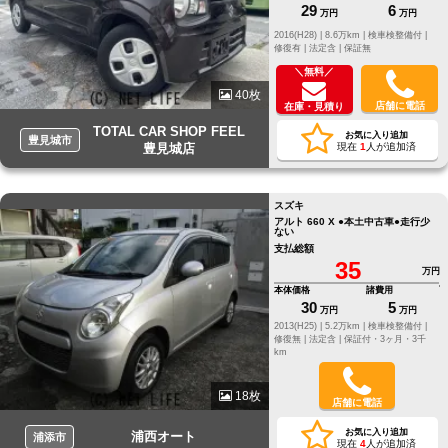
29
6
万円
万円
2016(H28) |
8.6万km |
検車検整備付 |
修復有 |
法定含 |
保証無
＼無料／
40枚
店舗に電話
在庫・見積り
TOTAL CAR SHOP FEEL
お気に入り追加
豊見城市
豊見城店
現在
1
人が追加済
スズキ
アルト 660 X ●本土中古車●走行少
ない
支払総額
35
万円
本体価格
諸費用
30
5
万円
万円
2013(H25) |
5.2万km |
検車検整備付 |
修復無 |
法定含 |
保証付・3ヶ月・3千
km
18枚
店舗に電話
お気に入り追加
浦西オート
浦添市
現在
4
人が追加済