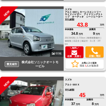
スズキ
NEW
アルト 660 L キーレスエントリー
サイドバイザー アイドリングスト
ップ オーディオ シートヒーター
支払総額
43.8
万円
本体価格
諸費用
34.8
9
万円
万円
2017(H29) |
3.7万km |
検車検整備付 |
修復無 |
法定含 |
保証付・3ヶ月・3千
km
＼無料／
60枚
店舗に電話
在庫・見積り
株式会社ソニックオートモ
お気に入り追加
豊見城市
ービル
現在
1
人が追加済
スズキ
NEW
アルト 660 X
支払総額
45
万円
本体価格
諸費用
37
8
万円
万円