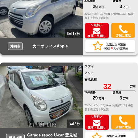
本体価格
諸費用
26
3
万円
万円
2013(H25) |
12万km |
検検R10/3 |
修復
有 |
法定無 |
保証無
＼無料／
18枚
店舗に電話
在庫・見積り
お気に入り追加
カーオフィスApple
沖縄市
現在
8
人が追加済
スズキ
アルト
支払総額
32
万円
本体価格
諸費用
29
3
万円
万円
2015(H27) |
7.3万km |
検検R7/7 |
修復
無 |
法定無 |
保証無
＼無料／
8枚
店舗に電話
在庫・見積り
Garage repco U-car 豊見城
お気に入り追加
豊見城市