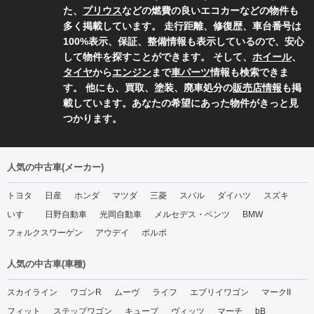
た、
プリウス
などの燃費の良いエコカーなどの物件も
多く掲載しています。 走行距離、修復歴、車台番号は
100%表示、保証、整備情報も表示しているので、安心
して物件を探すことができます。 そして、
ホイール
、
タイヤ
から
エンジン
まで
車パーツ
情報も検索できま
す。 他にも、買取、塗装、廃車処分の
販売店情報
も掲
載しています。あなたの希望にあった物件がきっと見
つかります。
人気の中古車(メーカー)
トヨタ
日産
ホンダ
マツダ
三菱
スバル
ダイハツ
スズキ
いすゞ
日野自動車
光岡自動車
メルセデス・ベンツ
BMW
フォルクスワーゲン
アウデイ
ボルボ
人気の中古車(車種)
スカイライン
ワゴンR
ムーヴ
ライフ
エブリイワゴン
マークII
フィット
ステップワゴン
キューブ
ヴィッツ
マーチ
bB