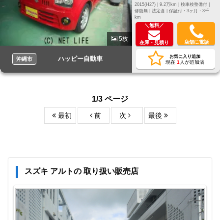
2015(H27) |
9.2万km |
検車検整備付 |
修復無 |
法定含 |
保証付・3ヶ月・3千
km
＼無料／
5枚
店舗に電話
在庫・見積り
お気に入り追加
ハッピー自動車
沖縄市
現在
1
人が追加済
1/3 ページ
最初
前
次
最後
スズキ アルトの 取り扱い販売店