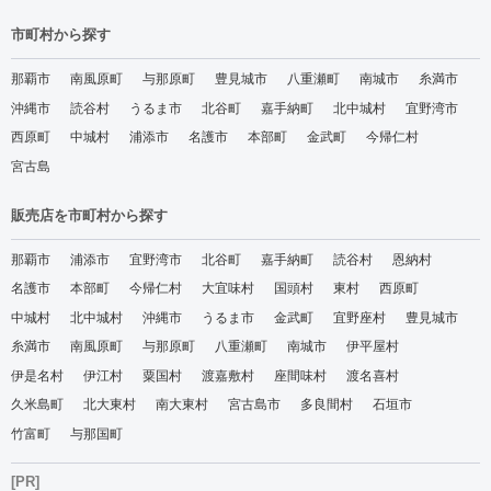
市町村から探す
那覇市
南風原町
与那原町
豊見城市
八重瀬町
南城市
糸満市
沖縄市
読谷村
うるま市
北谷町
嘉手納町
北中城村
宜野湾市
西原町
中城村
浦添市
名護市
本部町
金武町
今帰仁村
宮古島
販売店を市町村から探す
那覇市
浦添市
宜野湾市
北谷町
嘉手納町
読谷村
恩納村
名護市
本部町
今帰仁村
大宜味村
国頭村
東村
西原町
中城村
北中城村
沖縄市
うるま市
金武町
宜野座村
豊見城市
糸満市
南風原町
与那原町
八重瀬町
南城市
伊平屋村
伊是名村
伊江村
粟国村
渡嘉敷村
座間味村
渡名喜村
久米島町
北大東村
南大東村
宮古島市
多良間村
石垣市
竹富町
与那国町
[PR]