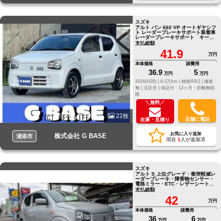
スズキ
アルト バン 660 VP オートギヤシフ
ト レーダーブレーキサポート装着車
レーダーブレーキサポート キーレ
スキー パワステ エアコン 社外
支払総額
ＡＷ レンタアップ
41.9
万円
本体価格
諸費用
36.9
5
万円
万円
2016(H28) |
8.0万km |
検検R9/2 |
修復
無 |
法定含 |
保証付・12ヶ月・距離無制
限
＼無料／
22枚
店舗に電話
在庫・見積り
お気に入り追加
株式会社 G BASE
浦添市
現在
1
人が追加済
スズキ
アルト S 上位グレード・衝突軽減レ
ーダーブレーキ・障害物センサー・
電格ミラー・ETC・レザーシートカ
バー・本土オークション仕入
支払総額
42
万円
本体価格
諸費用
36
6
万円
万円