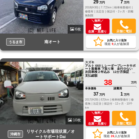
29
7
万円
万円
2018(H30) |
7.7万km |
検車検整備付 |
修復有 |
法定含 |
保証付・2ヶ月・距離
無制限
＼無料／
6枚
店舗に電話
在庫・見積り
お気に入り追加
南オート
うるま市
現在
9
人が追加済
スズキ
アルト 660 L レーダーブレーキサポ
ート装着車 下取り車 走行少ない
次回車検２年込み 12か月保証 ＋
4万で24か月保証
支払総額
38
万円
本体価格
諸費用
37
1
万円
万円
2017(H29) |
6万km |
検車検整備付 |
修
復無 |
法定含 |
保証付・12ヶ月・10千
km
＼無料／
10枚
店舗に電話
在庫・見積り
リサイクル市場現状屋／オ
お気に入り追加
沖縄市
ートサポートDai
現在
26
人が追加済