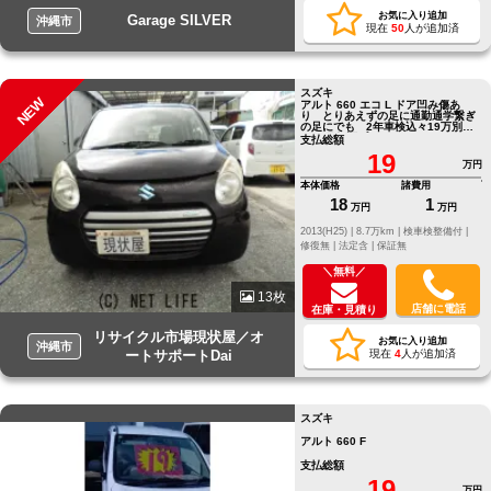
お気に入り追加
Garage SILVER
沖縄市
現在
50
人が追加済
スズキ
NEW
アルト 660 エコ L ドア凹み傷あ
り とりあえずの足に通勤通学繋ぎ
の足にでも 2年車検込々19万別途
12か月保証プランあり
支払総額
19
万円
本体価格
諸費用
18
1
万円
万円
2013(H25) |
8.7万km |
検車検整備付 |
修復無 |
法定含 |
保証無
＼無料／
13枚
店舗に電話
在庫・見積り
リサイクル市場現状屋／オ
お気に入り追加
沖縄市
ートサポートDai
現在
4
人が追加済
スズキ
アルト 660 F
支払総額
19
万円