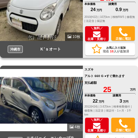
本体価格
諸費用
24
0.9
万円
万円
2010(H22) |
10万km |
検検R8/5 |
修復無
|
法定含 |
保証無
＼無料／
10枚
店舗に電話
在庫・見積り
お気に入り追加
Ｋ’ｓオート
沖縄市
現在
10
人が追加済
スズキ
アルト 660 G ●すぐ乗れます
支払総額
25
万円
本体価格
諸費用
22
3
万円
万円
2012(H24) |
3.6万km |
検車検整備付 |
修復無 |
法定含 |
保証付・1ヶ月・1千
km
＼無料／
4枚
店舗に電話
在庫・見積り