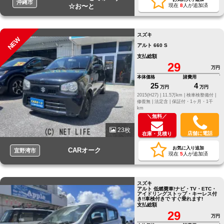
沖縄市
☆お〜と
現在
8
人が追加済
スズキ
NEW
アルト 660 S
支払総額
29
万円
本体価格
諸費用
25
4
万円
万円
2015(H27) |
11.5万km |
検車検整備付 |
修復無 |
法定含 |
保証付・1ヶ月・1千
km
＼無料／
23枚
店舗に電話
在庫・見積り
お気に入り追加
CARオーク
宜野湾市
現在
5
人が追加済
スズキ
アルト 低燃費車!ナビ・TV・ETC・
アイドリングストップ・キーレス付
き!!車検付きで すぐ乗れます!
支払総額
29
万円