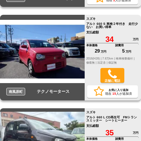
現在
2
人が追加済
スズキ
アルト 660 S 車検２年付き 走行少
ない お買い得車
支払総額
34
万円
本体価格
諸費用
29
5
万円
万円
2016(H28) |
7.9万km |
検車検整備付 |
修復無 |
法定含 |
保証無
店舗に電話
お気に入り追加
テクノモータース
南風原町
現在
15
人が追加済
スズキ
アルト 660 L CD再生可 FMトラン
スミッター シートヒーター
支払総額
35
万円
本体価格
諸費用