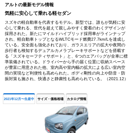
アルトの最新モデル情報
of
4
気軽に安心して乗れる軽セダン
スズキの軽自動車を代表するモデル。新型では、誰もが気軽に安
心して乗れる、世代を超えて親しみやすく愛着のわくデザインが
採用された。新たにマイルドハイブリッド採用車がラインナップ
され、軽自動車トップとなるWLTCモード燃費27.7km/Lを達成し
ている。安全面も強化されており、ガラスエリアの拡大や夜間の
歩行者も検知するデュアルカメラブレーキサポートなどを搭載す
る「スズキセーフティサポート」と、6つのエアバッグが全車に標
準装備されている。ドライバーから手の届く位置に収納スペース
が豊富に用意された他、室内高や室内幅の拡大による広い室内空
間の実現など利便性も高められた。ボディ剛性の向上や防音・防
振対策も施され、快適さと静粛性も高められている。（2021.12）
2021年12月〜生産中
サイズ・価格相場
カタログ情報