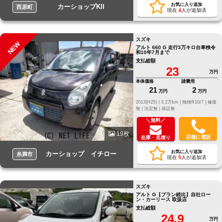
お気に入り追加
カーショップKII
西原町
現在
4
人が追加済
スズキ
NEW
アルト 660 G 走行3万キロ台車検令
和10年7月まで
支払総額
23
万円
本体価格
諸費用
21
2
万円
万円
2013(H25) |
3.2万km |
検検R10/7 |
修復
無 |
法定無 |
保証無
＼無料／
19枚
店舗に電話
在庫・見積り
お気に入り追加
カーショップ イチロー
糸満市
現在
5
人が追加済
スズキ
アルト G【プラン続出】自社ロー
ン・カーリース 取扱店
支払総額
24.9
万円