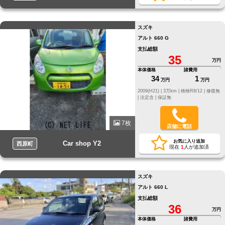
スズキ
アルト 660 G
支払総額
35
万円
本体価格
諸費用
34
1
万円
万円
2009(H21) |
3万km |
検検R8/12 |
修復無
|
法定含 |
保証無
7枚
店舗に電話
お気に入り追加
Car shop Y2
西原町
現在
1
人が追加済
スズキ
アルト 660 L
支払総額
36
万円
本体価格
諸費用