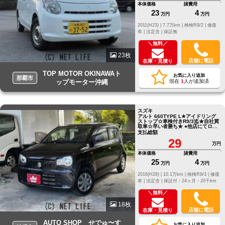
本体価格
諸費用
23
4
万円
万円
2011(H23) |
7.7万km |
検検R9/2 |
修復
有 |
法定含 |
保証無
＼無料／
23枚
店舗に電話
在庫・見積り
TOP MOTOR OKINAWAト
お気に入り追加
那覇市
ップモーター沖縄
現在
1
人が追加済
スズキ
アルト 660TYPE L★アイドリング
ストップ☆車検付きR9/3迄★自社買
取車☆早い者勝ち★ ●他店にてロー
ンNGだったお客様でもお気軽にご
支払総額
相談ください●LINE ID[@805icatl]
29
万円
本体価格
諸費用
25
4
万円
万円
2016(H28) |
10.1万km |
検検R9/3 |
修復
有 |
法定含 |
保証付・24ヶ月・20千km
＼無料／
18枚
店舗に電話
在庫・見積り
AUTO SHOP せでゅ〜す
お気に入り追加