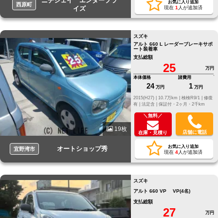
ニチジェイ エンタープラ
お気に入り追加
西原町
イズ
現在
1
人が追加済
スズキ
アルト 660 L レーダーブレーキサポ
ート装着車
支払総額
25
万円
本体価格
諸費用
24
1
万円
万円
2015(H27) |
10.7万km |
検検R9/1 |
修復
有 |
法定含 |
保証付・2ヶ月・2千km
＼無料／
19枚
店舗に電話
在庫・見積り
お気に入り追加
オートショップ秀
宜野湾市
現在
4
人が追加済
スズキ
アルト 660 VP VP(4名)
支払総額
27
万円