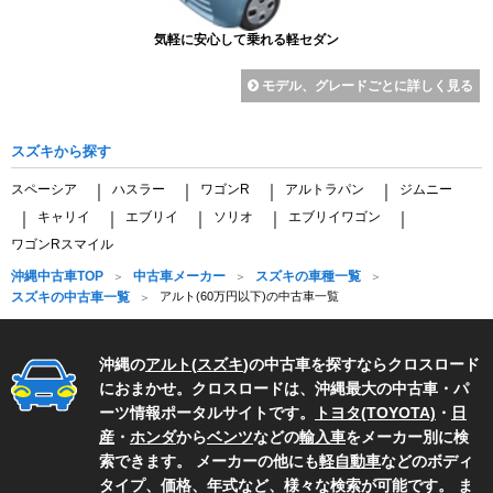
気軽に安心して乗れる軽セダン
モデル、グレードごとに詳しく見る
スズキから探す
スペーシア
ハスラー
ワゴンR
アルトラパン
ジムニー
｜
｜
｜
｜
キャリイ
エブリイ
ソリオ
エブリイワゴン
｜
｜
｜
｜
｜
ワゴンRスマイル
沖縄中古車TOP
中古車メーカー
スズキの車種一覧
スズキの中古車一覧
アルト(60万円以下)の中古車一覧
沖縄の
アルト
(
スズキ
)の中古車を探すならクロスロード
におまかせ。クロスロードは、沖縄最大の中古車・パ
ーツ情報ポータルサイトです。
トヨタ(TOYOTA)
・
日
産
・
ホンダ
から
ベンツ
などの
輸入車
をメーカー別に検
索できます。 メーカーの他にも
軽自動車
などのボディ
タイプ、価格、年式など、様々な検索が可能です。 ま