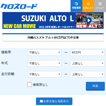
閲覧履歴
お気に入り
メニュー
沖縄のスズキ アルト(60万円以下)中古車
価格帯
〜
年式
〜
走行距離
〜
修復歴なし
検索
在庫店舗を地図表示