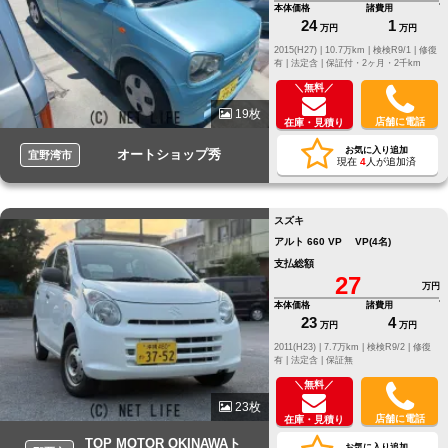
本体価格
諸費用
24
1
万円
万円
2015(H27) |
10.7万km |
検検R9/1 |
修復
有 |
法定含 |
保証付・2ヶ月・2千km
＼無料／
19枚
店舗に電話
在庫・見積り
お気に入り追加
オートショップ秀
宜野湾市
現在
4
人が追加済
スズキ
アルト 660 VP VP(4名)
支払総額
27
万円
本体価格
諸費用
23
4
万円
万円
2011(H23) |
7.7万km |
検検R9/2 |
修復
有 |
法定含 |
保証無
＼無料／
23枚
店舗に電話
在庫・見積り
TOP MOTOR OKINAWAト
お気に入り追加