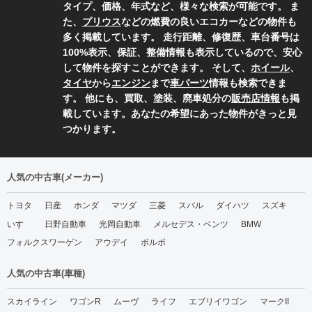
タイプ、価格、年式など、様々な検索が可能です。 ま
た、
プリウス
などの燃費の良いエコカーなどの物件も
多く掲載しています。 走行距離、修復歴、車台番号は
100%表示、保証、整備情報も表示しているので、安心
して物件を探すことができます。 そして、
ホイール
、
タイヤ
から
エンジン
まで
車パーツ
情報も検索できま
す。 他にも、買取、塗装、廃車処分の
販売店情報
も掲
載しています。あなたの希望にあった物件がきっと見
つかります。
人気の中古車(メーカー)
トヨタ
日産
ホンダ
マツダ
三菱
スバル
ダイハツ
スズキ
いすゞ
日野自動車
光岡自動車
メルセデス・ベンツ
BMW
フォルクスワーゲン
アウデイ
ボルボ
人気の中古車(車種)
スカイライン
ワゴンR
ムーヴ
ライフ
エブリイワゴン
マークII