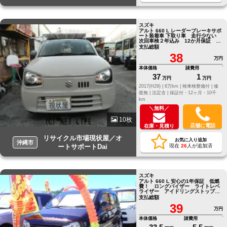
スズキ
アルト 660 L レーダーブレーキサポ
ート装着車 下取り車 走行少ない
次回車検２年込み 12か月保証 ＋
4万で24か月保証
支払総額
38
万円
本体価格
諸費用
37
1
万円
万円
2017(H29) |
6万km |
検車検整備付 |
修
復無 |
法定含 |
保証付・12ヶ月・10千
km
＼無料／
10枚
店舗に電話
在庫・見積り
リサイクル市場現状屋／オ
お気に入り追加
沖縄市
ートサポートDai
現在
26
人が追加済
スズキ
アルト 660 L 安心の1年保証 低燃
費！ ロングバイザー ライトレベ
ライザー アイドリングストップ
NAVI/CD
支払総額
39
万円
本体価格
諸費用