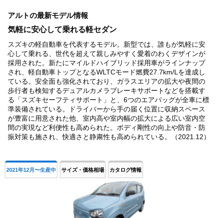
1
アルトの最新モデル情報
of
4
気軽に安心して乗れる軽セダン
スズキの軽自動車を代表するモデル。新型では、誰もが気軽に安
心して乗れる、世代を超えて親しみやすく愛着のわくデザインが
採用された。新たにマイルドハイブリッド採用車がラインナップ
され、軽自動車トップとなるWLTCモード燃費27.7km/Lを達成し
ている。安全面も強化されており、ガラスエリアの拡大や夜間の
歩行者も検知するデュアルカメラブレーキサポートなどを搭載す
る「スズキセーフティサポート」と、6つのエアバッグが全車に標
準装備されている。ドライバーから手の届く位置に収納スペース
が豊富に用意された他、室内高や室内幅の拡大による広い室内空
間の実現など利便性も高められた。ボディ剛性の向上や防音・防
振対策も施され、快適さと静粛性も高められている。（2021.12）
2021年12月〜生産中
サイズ・価格相場
カタログ情報