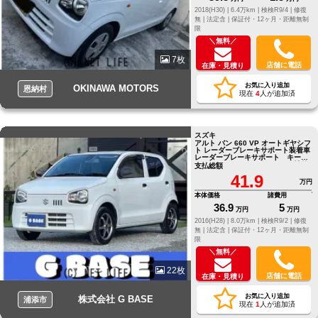
2018(H30) |
6.4万km |
検検R9/4 |
修復
無 |
法定含 |
保証付・12ヶ月・距離無制
限
＼無料／
7枚
店舗に電話
在庫・見積り
お気に入り追加
OKINAWA MOTORS
恩納村
現在
4
人が追加済
スズキ
アルト バン 660 VP オートギヤシフ
ト レーダーブレーキサポート装着車
レーダーブレーキサポート キーレ
スキー パワステ エアコン 社外
支払総額
ＡＷ レンタアップ
41.9
万円
本体価格
諸費用
36.9
5
万円
万円
2016(H28) |
8.0万km |
検検R9/2 |
修復
無 |
法定含 |
保証付・12ヶ月・距離無制
限
＼無料／
22枚
店舗に電話
在庫・見積り
お気に入り追加
株式会社 G BASE
浦添市
現在
1
人が追加済