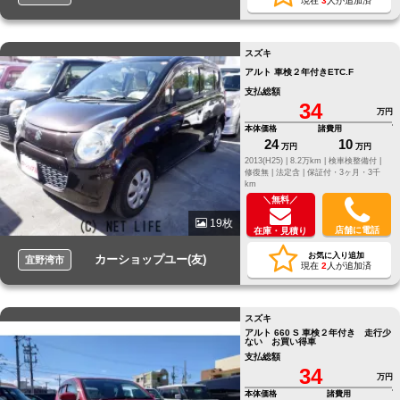
現在
3
人が追加済
スズキ
アルト 車検２年付きETC.F
支払総額
34
万円
本体価格
諸費用
24
10
万円
万円
2013(H25) |
8.2万km |
検車検整備付 |
修復無 |
法定含 |
保証付・3ヶ月・3千
km
＼無料／
19枚
店舗に電話
在庫・見積り
お気に入り追加
カーショップユー(友)
宜野湾市
現在
2
人が追加済
スズキ
アルト 660 S 車検２年付き 走行少
ない お買い得車
支払総額
34
万円
本体価格
諸費用