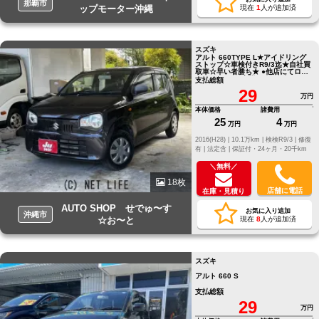
那覇市
ップモーター沖縄
現在
1
人が追加済
スズキ
アルト 660TYPE L★アイドリング
ストップ☆車検付きR9/3迄★自社買
取車☆早い者勝ち★ ●他店にてロー
ンNGだったお客様でもお気軽にご
支払総額
相談ください●LINE ID[@805icatl]
29
万円
本体価格
諸費用
25
4
万円
万円
2016(H28) |
10.1万km |
検検R9/3 |
修復
有 |
法定含 |
保証付・24ヶ月・20千km
＼無料／
18枚
店舗に電話
在庫・見積り
AUTO SHOP せでゅ〜す
お気に入り追加
沖縄市
☆お〜と
現在
8
人が追加済
スズキ
アルト 660 S
支払総額
29
万円