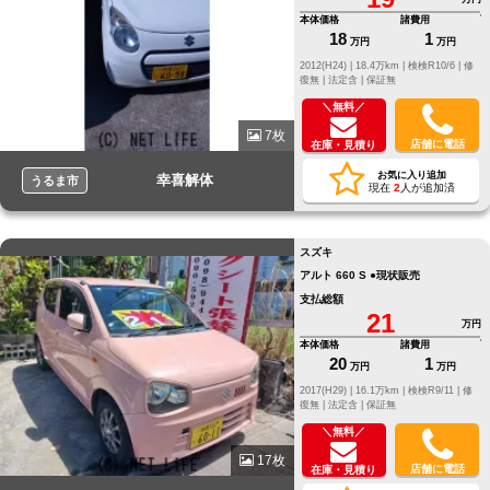
本体価格
諸費用
18
1
万円
万円
2012(H24) |
18.4万km |
検検R10/6 |
修
復無 |
法定含 |
保証無
＼無料／
7枚
店舗に電話
在庫・見積り
お気に入り追加
幸喜解体
うるま市
現在
2
人が追加済
スズキ
アルト 660 S ●現状販売
支払総額
21
万円
本体価格
諸費用
20
1
万円
万円
2017(H29) |
16.1万km |
検検R9/11 |
修
復無 |
法定含 |
保証無
＼無料／
17枚
店舗に電話
在庫・見積り