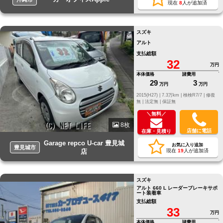
現在
8
人が追加済
スズキ
アルト
支払総額
32
万円
本体価格
諸費用
29
3
万円
万円
2015(H27) |
7.3万km |
検検R7/7 |
修復
無 |
法定無 |
保証無
＼無料／
8枚
店舗に電話
在庫・見積り
Garage repco U-car 豊見城
お気に入り追加
豊見城市
店
現在
19
人が追加済
スズキ
アルト 660 L レーダーブレーキサポ
ート装着車
支払総額
33
万円
本体価格
諸費用