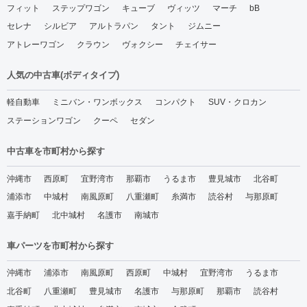
フィット
ステップワゴン
キューブ
ヴィッツ
マーチ
bB
セレナ
シルビア
アルトラパン
タント
ジムニー
アトレーワゴン
クラウン
ヴォクシー
チェイサー
人気の中古車(ボディタイプ)
軽自動車
ミニバン・ワンボックス
コンパクト
SUV・クロカン
ステーションワゴン
クーペ
セダン
中古車を市町村から探す
沖縄市
西原町
宜野湾市
那覇市
うるま市
豊見城市
北谷町
浦添市
中城村
南風原町
八重瀬町
糸満市
読谷村
与那原町
嘉手納町
北中城村
名護市
南城市
車パーツを市町村から探す
沖縄市
浦添市
南風原町
西原町
中城村
宜野湾市
うるま市
北谷町
八重瀬町
豊見城市
名護市
与那原町
那覇市
読谷村