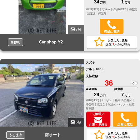
34
1
万円
万円
2009(H21) |
3万km |
検検R8/12 |
修復無
|
法定含 |
保証無
7枚
店舗に電話
お気に入り追加
Car shop Y2
西原町
現在
1
人が追加済
スズキ
アルト 660 L
支払総額
36
万円
本体価格
諸費用
29
7
万円
万円
2018(H30) |
7.7万km |
検車検整備付 |
修復有 |
法定含 |
保証付・2ヶ月・距離
無制限
＼無料／
6枚
店舗に電話
在庫・見積り
お気に入り追加
南オート
うるま市
現在
9
人が追加済