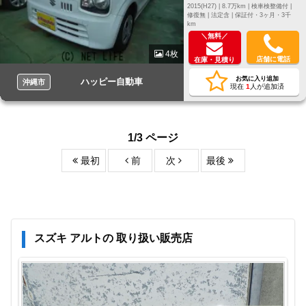
2015(H27) |
8.7万km |
検車検整備付 |
修復無 |
法定含 |
保証付・3ヶ月・3千
km
＼無料／
4枚
店舗に電話
在庫・見積り
お気に入り追加
ハッピー自動車
沖縄市
現在
1
人が追加済
1/3 ページ
最初
前
次
最後
スズキ アルトの 取り扱い販売店