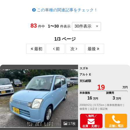
この車種の関連記事をチェック！
83
1〜30
件中
件表示
1/3 ページ
最初
前
次
最後
スズキ
アルト E
支払総額
19
万円
本体価格
諸費用
16
3
万円
万円
2009(H21) |
9.5万km |
検車検整備付 |
修復有 |
法定含 |
保証無
＼無料／
17枚
店舗に電話
在庫・見積り