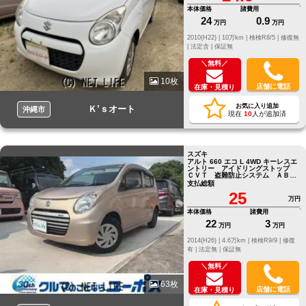
本体価格
諸費用
24
0.9
万円
万円
2010(H22) |
10万km |
検検R8/5 |
修復無
|
法定含 |
保証無
＼無料／
10枚
店舗に電話
在庫・見積り
お気に入り追加
Ｋ’ｓオート
沖縄市
現在
10
人が追加済
スズキ
アルト 660 エコ L 4WD キーレスエ
ントリー アイドリングストップ
ＣＶＴ 盗難防止システム ＡＢ
Ｓ ＣＤ 衝突安全ボディ
支払総額
25
万円
本体価格
諸費用
22
3
万円
万円
2014(H26) |
4.6万km |
検検R9/9 |
修復
有 |
法定無 |
保証無
＼無料／
63枚
店舗に電話
在庫・見積り