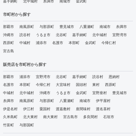
嘉手納町
北中城村
糸満市
南城市
金武町
市町村から探す
那覇市
南風原町
与那原町
豊見城市
八重瀬町
南城市
糸満市
沖縄市
読谷村
うるま市
北谷町
嘉手納町
北中城村
宜野湾市
西原町
中城村
浦添市
名護市
本部町
金武町
今帰仁村
宮古島
販売店を市町村から探す
那覇市
浦添市
宜野湾市
北谷町
嘉手納町
読谷村
恩納村
名護市
本部町
今帰仁村
大宜味村
国頭村
東村
西原町
中城村
北中城村
沖縄市
うるま市
金武町
宜野座村
豊見城市
糸満市
南風原町
与那原町
八重瀬町
南城市
伊平屋村
伊是名村
伊江村
粟国村
渡嘉敷村
座間味村
渡名喜村
久米島町
北大東村
南大東村
宮古島市
多良間村
石垣市
竹富町
与那国町