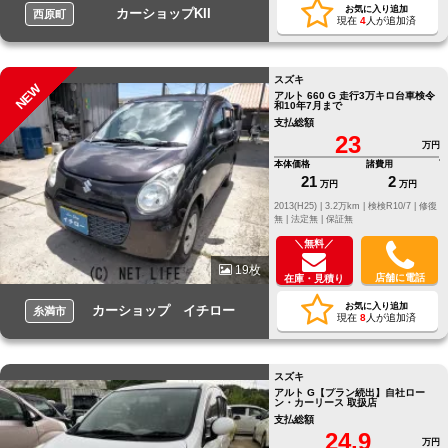
お気に入り追加
カーショップKII
西原町
現在
4
人が追加済
スズキ
NEW
アルト 660 G 走行3万キロ台車検令
和10年7月まで
支払総額
23
万円
本体価格
諸費用
21
2
万円
万円
2013(H25) |
3.2万km |
検検R10/7 |
修復
無 |
法定無 |
保証無
＼無料／
19枚
店舗に電話
在庫・見積り
お気に入り追加
カーショップ イチロー
糸満市
現在
8
人が追加済
スズキ
アルト G【プラン続出】自社ロー
ン・カーリース 取扱店
支払総額
24.9
万円