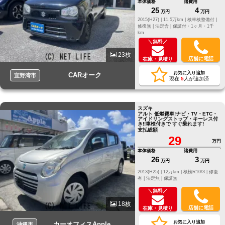
本体価格
諸費用
25
4
万円
万円
2015(H27) |
11.5万km |
検車検整備付 |
修復無 |
法定含 |
保証付・1ヶ月・1千
km
＼無料／
23枚
店舗に電話
在庫・見積り
お気に入り追加
CARオーク
宜野湾市
現在
5
人が追加済
スズキ
アルト 低燃費車!ナビ・TV・ETC・
アイドリングストップ・キーレス付
き!!車検付きで すぐ乗れます!
支払総額
29
万円
本体価格
諸費用
26
3
万円
万円
2013(H25) |
12万km |
検検R10/3 |
修復
有 |
法定無 |
保証無
＼無料／
18枚
店舗に電話
在庫・見積り
お気に入り追加
カーオフィスApple
沖縄市