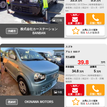
33.5
5.5
万円
万円
2016(H28) |
10.5万km |
検車検整備付 |
修復無 |
法定含 |
保証付・12ヶ月・10千
km
＼無料／
22枚
店舗に電話
在庫・見積り
株式会社カーステーション
お気に入り追加
沖縄市
BANBAN
現在
3
人が追加済
スズキ
アルト 660 F
支払総額
39.8
万円
本体価格
諸費用
34.8
5
万円
万円
2015(H27) |
2.1万km |
検車検整備付 |
修復無 |
法定含 |
保証付・12ヶ月・距離
無制限
＼無料／
6枚
店舗に電話
在庫・見積り
お気に入り追加
OKINAWA MOTORS
恩納村
現在
2
人が追加済