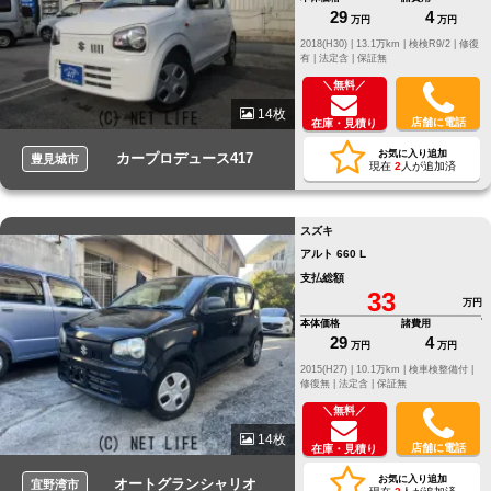
29
4
万円
万円
2018(H30) |
13.1万km |
検検R9/2 |
修復
有 |
法定含 |
保証無
＼無料／
14枚
店舗に電話
在庫・見積り
お気に入り追加
カープロデュース417
豊見城市
現在
2
人が追加済
スズキ
アルト 660 L
支払総額
33
万円
本体価格
諸費用
29
4
万円
万円
2015(H27) |
10.1万km |
検車検整備付 |
修復無 |
法定含 |
保証無
＼無料／
14枚
店舗に電話
在庫・見積り
お気に入り追加
オートグランシャリオ
宜野湾市