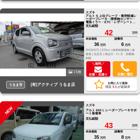
スズキ
アルト S 上位グレード・衝突軽減レ
ーダーブレーキ・障害物センサー・
電格ミラー・ETC・レザーシートカ
バー・本土オークション仕入
支払総額
42
万円
本体価格
諸費用
36
6
万円
万円
2015(H27) |
9万km |
検車検整備無 |
修
復無 |
法定含 |
保証付・3ヶ月・距離無
制限
＼無料／
15枚
店舗に電話
在庫・見積り
お気に入り追加
(有)アクティブ うるま店
うるま市
現在
5
人が追加済
スズキ
NEW
アルト 660 L レーダーブレーキサポ
ート装着車
支払総額
43
万円
本体価格
諸費用
35
8
万円
万円