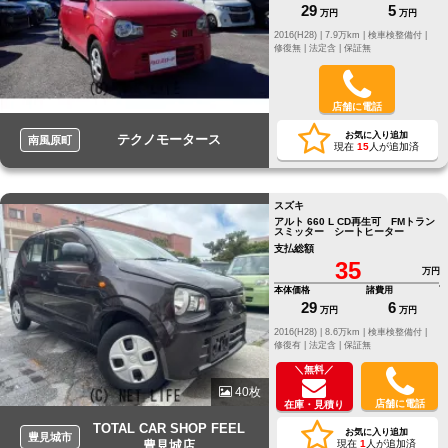
29
5
万円
万円
2016(H28) |
7.9万km |
検車検整備付 |
修復無 |
法定含 |
保証無
店舗に電話
お気に入り追加
テクノモータース
南風原町
現在
15
人が追加済
スズキ
アルト 660 L CD再生可 FMトラン
スミッター シートヒーター
支払総額
35
万円
本体価格
諸費用
29
6
万円
万円
2016(H28) |
8.6万km |
検車検整備付 |
修復有 |
法定含 |
保証無
＼無料／
40枚
店舗に電話
在庫・見積り
TOTAL CAR SHOP FEEL
お気に入り追加
豊見城市
豊見城店
現在
1
人が追加済