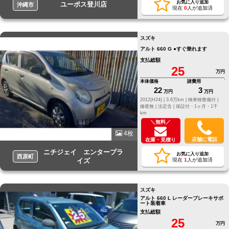
お気に入り追加
ユーポス登川店
沖縄市
現在
0
人が追加済
スズキ
アルト 660 G ●すぐ乗れます
支払総額
25
万円
本体価格
諸費用
22
3
万円
万円
2012(H24) |
3.6万km |
検車検整備付 |
修復無 |
法定含 |
保証付・1ヶ月・1千
km
＼無料／
4枚
店舗に電話
在庫・見積り
ニチジェイ エンタープラ
お気に入り追加
西原町
イズ
現在
1
人が追加済
スズキ
アルト 660 L レーダーブレーキサポ
ート装着車
支払総額
25
万円