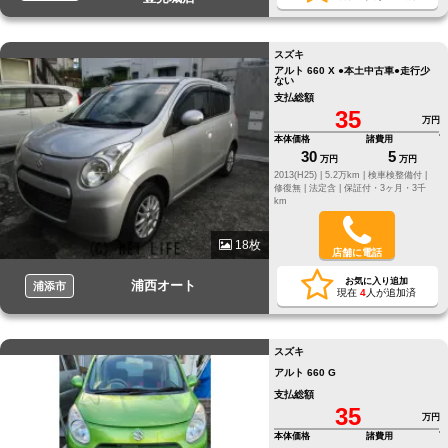
スズキ
アルト 660 X ●本土中古車●走行少
ない
支払総額
35
万円
本体価格
諸費用
30
5
万円
万円
2013(H25) |
5.2万km |
検車検整備付 |
修復無 |
法定含 |
保証付・3ヶ月・3千
km
18枚
店舗に電話
お気に入り追加
浦西オート
浦添市
現在
4
人が追加済
スズキ
アルト 660 G
支払総額
35
万円
本体価格
諸費用