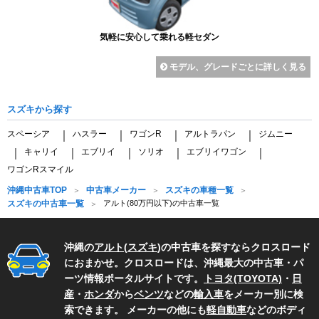
気軽に安心して乗れる軽セダン
モデル、グレードごとに詳しく見る
スズキから探す
スペーシア
ハスラー
ワゴンR
アルトラパン
ジムニー
｜
｜
｜
｜
キャリイ
エブリイ
ソリオ
エブリイワゴン
｜
｜
｜
｜
｜
ワゴンRスマイル
沖縄中古車TOP
中古車メーカー
スズキの車種一覧
スズキの中古車一覧
アルト(80万円以下)の中古車一覧
沖縄の
アルト
(
スズキ
)の中古車を探すならクロスロード
におまかせ。クロスロードは、沖縄最大の中古車・パ
ーツ情報ポータルサイトです。
トヨタ(TOYOTA)
・
日
産
・
ホンダ
から
ベンツ
などの
輸入車
をメーカー別に検
索できます。 メーカーの他にも
軽自動車
などのボディ