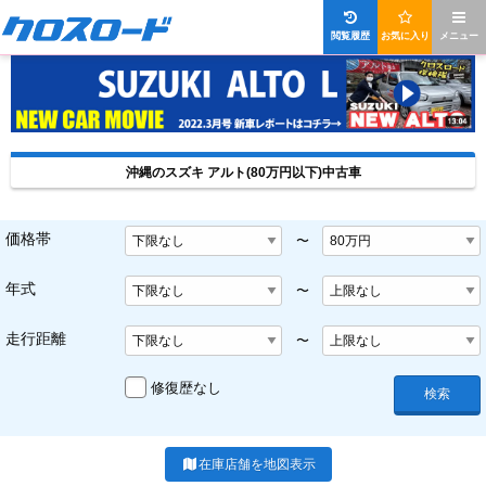
閲覧履歴
お気に入り
メニュー
沖縄のスズキ アルト(80万円以下)中古車
価格帯
〜
年式
〜
走行距離
〜
修復歴なし
検索
在庫店舗を地図表示