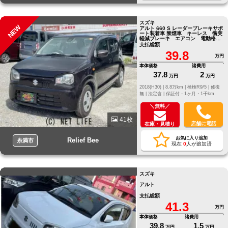
スズキ
NEW
アルト 660 S レーダーブレーキサポ
ート装着車 禁煙車 キーレス 衝突
軽減ブレーキ エアコン 電動格納
ミラー アイドリングストップ 横
支払総額
滑り防止装置
39.8
万円
本体価格
諸費用
37.8
2
万円
万円
2018(H30) |
8.8万km |
検検R9/5 |
修復
無 |
法定含 |
保証付・1ヶ月・1千km
＼無料／
41枚
店舗に電話
在庫・見積り
お気に入り追加
Relief Bee
糸満市
現在
0
人が追加済
スズキ
アルト
支払総額
41.3
万円
本体価格
諸費用
39.8
1.5
万円
万円