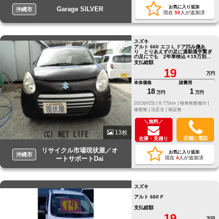
お気に入り追加
Garage SILVER
沖縄市
現在
50
人が追加済
スズキ
アルト 660 エコ L ドア凹み傷あ
り とりあえずの足に通勤通学繋ぎ
の足にでも 2年車検込々19万別途
12か月保証プランあり
支払総額
19
万円
本体価格
諸費用
18
1
万円
万円
2013(H25) |
8.7万km |
検車検整備付 |
修復無 |
法定含 |
保証無
＼無料／
13枚
店舗に電話
在庫・見積り
リサイクル市場現状屋／オ
お気に入り追加
沖縄市
ートサポートDai
現在
4
人が追加済
スズキ
アルト 660 F
支払総額
19
万円