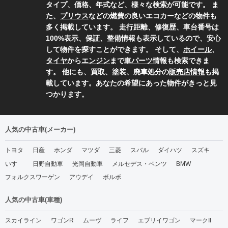
タイプ、価格、年式など、様々な検索が可能です。 ま
た、
プリウス
などの燃費の良いエコカーなどの物件も
多く掲載しています。 走行距離、修復歴、車台番号は
100%表示、保証、整備情報も表示しているので、安心
して物件を探すことができます。 そして、
ホイール
、
タイヤ
から
エンジン
まで
車パーツ
情報も検索できま
す。 他にも、買取、塗装、廃車処分の
販売店情報
も掲
載しています。あなたの希望にあった物件がきっと見
つかります。
人気の中古車(メーカー)
トヨタ
日産
ホンダ
マツダ
三菱
スバル
ダイハツ
スズキ
いすゞ
日野自動車
光岡自動車
メルセデス・ベンツ
BMW
フォルクスワーゲン
アウデイ
ボルボ
人気の中古車(車種)
スカイライン
ワゴンR
ムーヴ
ライフ
エブリイワゴン
マークII