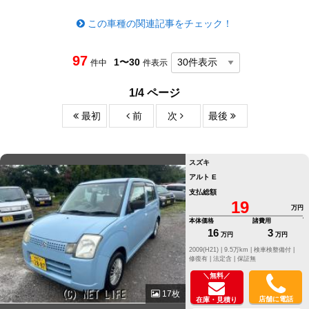
この車種の関連記事をチェック！
97
1〜30
件中
件表示
1/4 ページ
最初
前
次
最後
スズキ
アルト E
支払総額
19
万円
本体価格
諸費用
16
3
万円
万円
2009(H21) |
9.5万km |
検車検整備付 |
修復有 |
法定含 |
保証無
＼無料／
17枚
店舗に電話
在庫・見積り