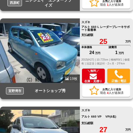
ニチジェイ エンタープラ
お気に入り追加
西原町
イズ
現在
1
人が追加済
スズキ
アルト 660 L レーダーブレーキサポ
ート装着車
支払総額
25
万円
本体価格
諸費用
24
1
万円
万円
2015(H27) |
10.7万km |
検検R9/1 |
修復
有 |
法定含 |
保証付・2ヶ月・2千km
＼無料／
19枚
店舗に電話
在庫・見積り
お気に入り追加
オートショップ秀
宜野湾市
現在
4
人が追加済
スズキ
アルト 660 VP VP(4名)
支払総額
27
万円