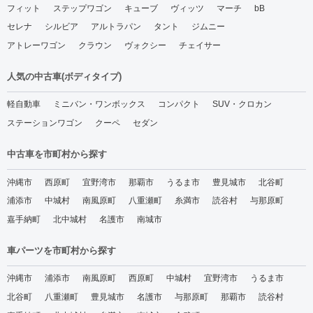
フィット
ステップワゴン
キューブ
ヴィッツ
マーチ
bB
セレナ
シルビア
アルトラパン
タント
ジムニー
アトレーワゴン
クラウン
ヴォクシー
チェイサー
人気の中古車(ボディタイプ)
軽自動車
ミニバン・ワンボックス
コンパクト
SUV・クロカン
ステーションワゴン
クーペ
セダン
中古車を市町村から探す
沖縄市
西原町
宜野湾市
那覇市
うるま市
豊見城市
北谷町
浦添市
中城村
南風原町
八重瀬町
糸満市
読谷村
与那原町
嘉手納町
北中城村
名護市
南城市
車パーツを市町村から探す
沖縄市
浦添市
南風原町
西原町
中城村
宜野湾市
うるま市
北谷町
八重瀬町
豊見城市
名護市
与那原町
那覇市
読谷村