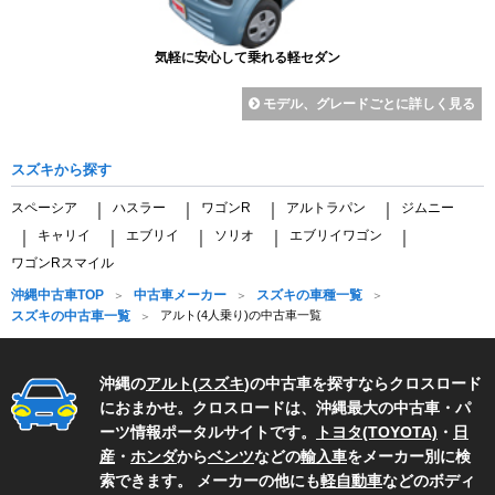
気軽に安心して乗れる軽セダン
モデル、グレードごとに詳しく見る
スズキから探す
スペーシア
ハスラー
ワゴンR
アルトラパン
ジムニー
｜
｜
｜
｜
キャリイ
エブリイ
ソリオ
エブリイワゴン
｜
｜
｜
｜
｜
ワゴンRスマイル
沖縄中古車TOP
中古車メーカー
スズキの車種一覧
スズキの中古車一覧
アルト(4人乗り)の中古車一覧
沖縄の
アルト
(
スズキ
)の中古車を探すならクロスロード
におまかせ。クロスロードは、沖縄最大の中古車・パ
ーツ情報ポータルサイトです。
トヨタ(TOYOTA)
・
日
産
・
ホンダ
から
ベンツ
などの
輸入車
をメーカー別に検
索できます。 メーカーの他にも
軽自動車
などのボディ