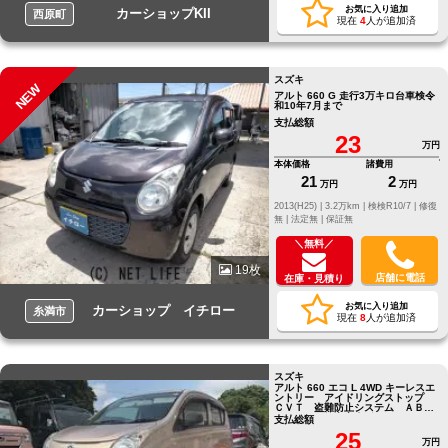
お気に入り追加
カーショップKII
西原町
現在
4
人が追加済
スズキ
NEW
アルト 660 G 走行3万キロ台車検令
和10年7月まで
支払総額
23
万円
本体価格
諸費用
21
2
万円
万円
2013(H25) |
3.2万km |
検検R10/7 |
修復
無 |
法定無 |
保証無
＼無料／
19枚
店舗に電話
在庫・見積り
お気に入り追加
カーショップ イチロー
糸満市
現在
8
人が追加済
スズキ
アルト 660 エコ L 4WD キーレスエ
ントリー アイドリングストップ
ＣＶＴ 盗難防止システム ＡＢ
Ｓ ＣＤ 衝突安全ボディ
支払総額
25
万円