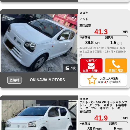
スズキ
アルト
支払総額
41.3
万円
本体価格
諸費用
39.8
1.5
万円
万円
2018(H30) |
6.4万km |
検検R9/4 |
修復
無 |
法定含 |
保証付・12ヶ月・距離無制
限
＼無料／
7枚
店舗に電話
在庫・見積り
お気に入り追加
OKINAWA MOTORS
恩納村
現在
4
人が追加済
スズキ
アルト バン 660 VP オートギヤシフ
ト レーダーブレーキサポート装着車
レーダーブレーキサポート キーレ
スキー パワステ エアコン 社外
支払総額
ＡＷ レンタアップ
41.9
万円
本体価格
諸費用
36.9
5
万円
万円