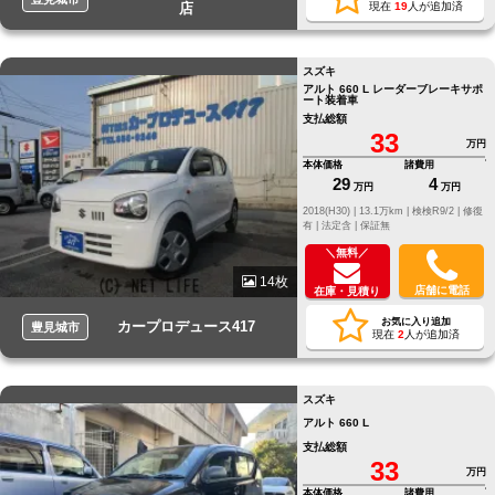
店
現在
19
人が追加済
スズキ
アルト 660 L レーダーブレーキサポ
ート装着車
支払総額
33
万円
本体価格
諸費用
29
4
万円
万円
2018(H30) |
13.1万km |
検検R9/2 |
修復
有 |
法定含 |
保証無
＼無料／
14枚
店舗に電話
在庫・見積り
お気に入り追加
カープロデュース417
豊見城市
現在
2
人が追加済
スズキ
アルト 660 L
支払総額
33
万円
本体価格
諸費用