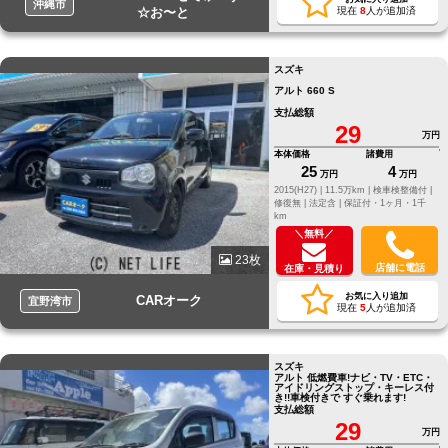
沖縄市
☆お〜と
現在
8
人が追加済
スズキ
アルト 660 S
支払総額
29
万円
本体価格
諸費用
25
4
万円
万円
2015(H27) |
11.5万km |
検車検整備付 |
修復無 |
法定含 |
保証付・1ヶ月・1千
km
＼無料／
23枚
店舗に電話
在庫・見積り
お気に入り追加
CARオーク
宜野湾市
現在
5
人が追加済
スズキ
アルト 低燃費車!ナビ・TV・ETC・
アイドリングストップ・キーレス付
き!!車検付きで すぐ乗れます!
支払総額
29
万円