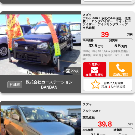
スズキ
アルト 660 L 安心の1年保証 低燃
費！ ロングバイザー ライトレベ
ライザー アイドリングストップ
NAVI/CD
支払総額
39
万円
本体価格
諸費用
33.5
5.5
万円
万円
2016(H28) |
10.5万km |
検車検整備付 |
修復無 |
法定含 |
保証付・12ヶ月・10千
km
＼無料／
22枚
店舗に電話
在庫・見積り
株式会社カーステーション
お気に入り追加
沖縄市
BANBAN
現在
3
人が追加済
スズキ
アルト 660 F
支払総額
39.8
万円
本体価格
諸費用