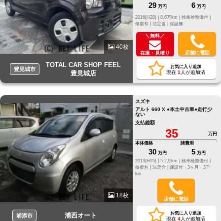
29
6
万円
万円
2016(H28) |
8.6万km |
検車検整備付 |
修復有 |
法定含 |
保証無
＼無料／
40枚
店舗に電話
在庫・見積り
TOTAL CAR SHOP FEEL
お気に入り追加
豊見城市
豊見城店
現在
1
人が追加済
スズキ
アルト 660 X ●本土中古車●走行少
ない
支払総額
35
万円
本体価格
諸費用
30
5
万円
万円
2013(H25) |
5.2万km |
検車検整備付 |
修復無 |
法定含 |
保証付・3ヶ月・3千
km
18枚
店舗に電話
お気に入り追加
浦西オート
浦添市
現在
4
人が追加済