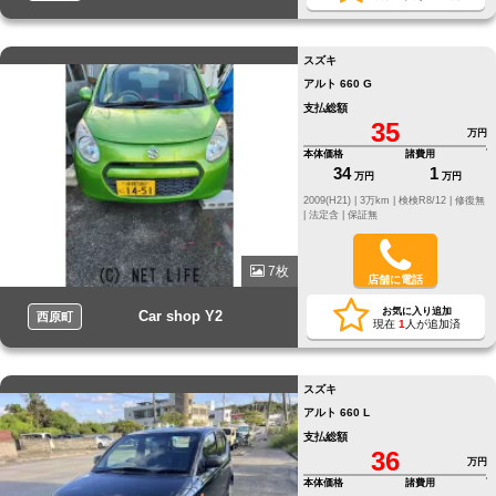
スズキ
アルト 660 G
支払総額
35
万円
本体価格
諸費用
34
1
万円
万円
2009(H21) |
3万km |
検検R8/12 |
修復無
|
法定含 |
保証無
7枚
店舗に電話
お気に入り追加
Car shop Y2
西原町
現在
1
人が追加済
スズキ
アルト 660 L
支払総額
36
万円
本体価格
諸費用