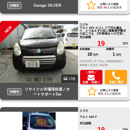
お気に入り追加
Garage SILVER
沖縄市
現在
50
人が追加済
スズキ
NEW
アルト 660 エコ L ドア凹み傷あ
り とりあえずの足に通勤通学繋ぎ
の足にでも 2年車検込々19万別途
12か月保証プランあり
支払総額
19
万円
本体価格
諸費用
18
1
万円
万円
2013(H25) |
8.7万km |
検車検整備付 |
修復無 |
法定含 |
保証無
＼無料／
13枚
店舗に電話
在庫・見積り
リサイクル市場現状屋／オ
お気に入り追加
沖縄市
ートサポートDai
現在
4
人が追加済
スズキ
アルト 660 F
支払総額
19
万円