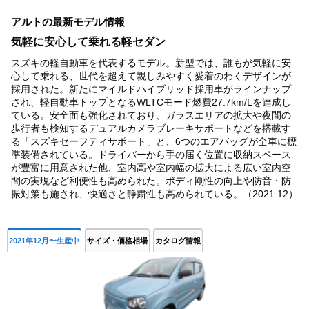
1
アルトの最新モデル情報
of
4
気軽に安心して乗れる軽セダン
スズキの軽自動車を代表するモデル。新型では、誰もが気軽に安
心して乗れる、世代を超えて親しみやすく愛着のわくデザインが
採用された。新たにマイルドハイブリッド採用車がラインナップ
され、軽自動車トップとなるWLTCモード燃費27.7km/Lを達成し
ている。安全面も強化されており、ガラスエリアの拡大や夜間の
歩行者も検知するデュアルカメラブレーキサポートなどを搭載す
る「スズキセーフティサポート」と、6つのエアバッグが全車に標
準装備されている。ドライバーから手の届く位置に収納スペース
が豊富に用意された他、室内高や室内幅の拡大による広い室内空
間の実現など利便性も高められた。ボディ剛性の向上や防音・防
振対策も施され、快適さと静粛性も高められている。（2021.12）
2021年12月〜生産中
サイズ・価格相場
カタログ情報