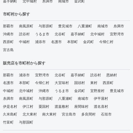
嘉手納町
北中城村
糸満市
南城市
金武町
市町村から探す
那覇市
南風原町
与那原町
豊見城市
八重瀬町
南城市
糸満市
沖縄市
読谷村
うるま市
北谷町
嘉手納町
北中城村
宜野湾市
西原町
中城村
浦添市
名護市
本部町
金武町
今帰仁村
宮古島
販売店を市町村から探す
那覇市
浦添市
宜野湾市
北谷町
嘉手納町
読谷村
恩納村
名護市
本部町
今帰仁村
大宜味村
国頭村
東村
西原町
中城村
北中城村
沖縄市
うるま市
金武町
宜野座村
豊見城市
糸満市
南風原町
与那原町
八重瀬町
南城市
伊平屋村
伊是名村
伊江村
粟国村
渡嘉敷村
座間味村
渡名喜村
久米島町
北大東村
南大東村
宮古島市
多良間村
石垣市
竹富町
与那国町