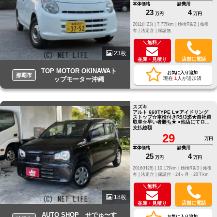
本体価格
諸費用
23
4
万円
万円
2011(H23) |
7.7万km |
検検R9/2 |
修復
有 |
法定含 |
保証無
＼無料／
23枚
店舗に電話
在庫・見積り
TOP MOTOR OKINAWAト
お気に入り追加
那覇市
ップモーター沖縄
現在
1
人が追加済
スズキ
アルト 660TYPE L★アイドリング
ストップ☆車検付きR9/3迄★自社買
取車☆早い者勝ち★ ●他店にてロー
ンNGだったお客様でもお気軽にご
支払総額
相談ください●LINE ID[@805icatl]
29
万円
本体価格
諸費用
25
4
万円
万円
2016(H28) |
10.1万km |
検検R9/3 |
修復
有 |
法定含 |
保証付・24ヶ月・20千km
＼無料／
18枚
店舗に電話
在庫・見積り
AUTO SHOP せでゅ〜す
お気に入り追加