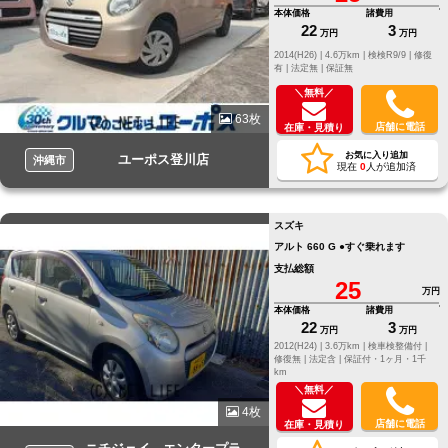
本体価格
諸費用
22
3
万円
万円
2014(H26) |
4.6万km |
検検R9/9 |
修復
有 |
法定無 |
保証無
＼無料／
63枚
店舗に電話
在庫・見積り
お気に入り追加
ユーポス登川店
沖縄市
現在
0
人が追加済
スズキ
アルト 660 G ●すぐ乗れます
支払総額
25
万円
本体価格
諸費用
22
3
万円
万円
2012(H24) |
3.6万km |
検車検整備付 |
修復無 |
法定含 |
保証付・1ヶ月・1千
km
＼無料／
4枚
店舗に電話
在庫・見積り