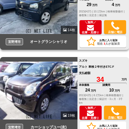
29
4
万円
万円
2015(H27) |
10.1万km |
検車検整備付 |
修復無 |
法定含 |
保証無
＼無料／
14枚
店舗に電話
在庫・見積り
お気に入り追加
オートグランシャリオ
宜野湾市
現在
3
人が追加済
スズキ
アルト 車検２年付きETC.F
支払総額
34
万円
本体価格
諸費用
24
10
万円
万円
2013(H25) |
8.2万km |
検車検整備付 |
修復無 |
法定含 |
保証付・3ヶ月・3千
km
＼無料／
19枚
店舗に電話
在庫・見積り
お気に入り追加
カーショップユー(友)
宜野湾市