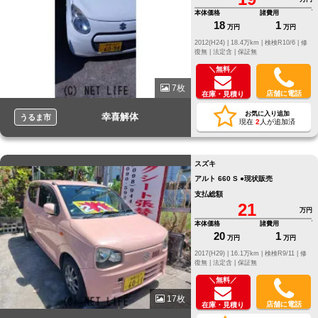
本体価格
諸費用
18
1
万円
万円
2012(H24) |
18.4万km |
検検R10/6 |
修
復無 |
法定含 |
保証無
＼無料／
7枚
店舗に電話
在庫・見積り
お気に入り追加
幸喜解体
うるま市
現在
2
人が追加済
スズキ
アルト 660 S ●現状販売
支払総額
21
万円
本体価格
諸費用
20
1
万円
万円
2017(H29) |
16.1万km |
検検R9/11 |
修
復無 |
法定含 |
保証無
＼無料／
17枚
店舗に電話
在庫・見積り