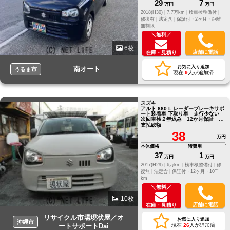
29
7
万円
万円
2018(H30) |
7.7万km |
検車検整備付 |
修復有 |
法定含 |
保証付・2ヶ月・距離
無制限
＼無料／
6枚
店舗に電話
在庫・見積り
お気に入り追加
南オート
うるま市
現在
9
人が追加済
スズキ
アルト 660 L レーダーブレーキサポ
ート装着車 下取り車 走行少ない
次回車検２年込み 12か月保証 ＋
4万で24か月保証
支払総額
38
万円
本体価格
諸費用
37
1
万円
万円
2017(H29) |
6万km |
検車検整備付 |
修
復無 |
法定含 |
保証付・12ヶ月・10千
km
＼無料／
10枚
店舗に電話
在庫・見積り
リサイクル市場現状屋／オ
お気に入り追加
沖縄市
ートサポートDai
現在
26
人が追加済