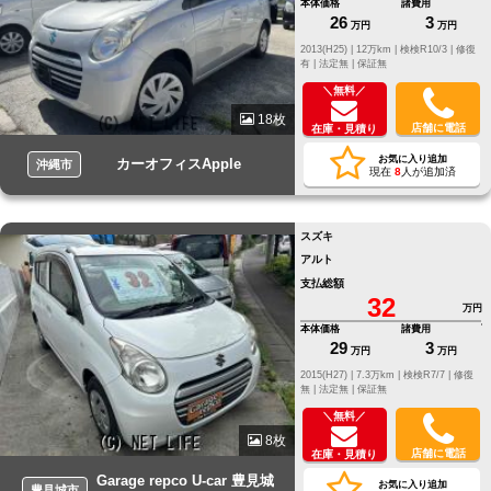
本体価格
諸費用
26
3
万円
万円
2013(H25) |
12万km |
検検R10/3 |
修復
有 |
法定無 |
保証無
＼無料／
18枚
店舗に電話
在庫・見積り
お気に入り追加
カーオフィスApple
沖縄市
現在
8
人が追加済
スズキ
アルト
支払総額
32
万円
本体価格
諸費用
29
3
万円
万円
2015(H27) |
7.3万km |
検検R7/7 |
修復
無 |
法定無 |
保証無
＼無料／
8枚
店舗に電話
在庫・見積り
Garage repco U-car 豊見城
お気に入り追加
豊見城市