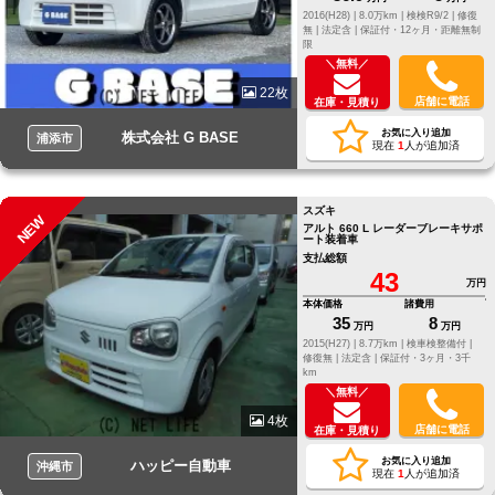
2016(H28) |
8.0万km |
検検R9/2 |
修復
無 |
法定含 |
保証付・12ヶ月・距離無制
限
＼無料／
22枚
店舗に電話
在庫・見積り
お気に入り追加
株式会社 G BASE
浦添市
現在
1
人が追加済
スズキ
NEW
アルト 660 L レーダーブレーキサポ
ート装着車
支払総額
43
万円
本体価格
諸費用
35
8
万円
万円
2015(H27) |
8.7万km |
検車検整備付 |
修復無 |
法定含 |
保証付・3ヶ月・3千
km
＼無料／
4枚
店舗に電話
在庫・見積り
お気に入り追加
ハッピー自動車
沖縄市
現在
1
人が追加済