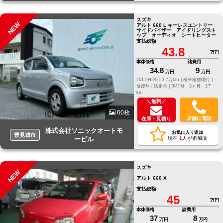
スズキ
NEW
アルト 660 L キーレスエントリー
サイドバイザー アイドリングスト
ップ オーディオ シートヒーター
支払総額
43.8
万円
本体価格
諸費用
34.8
9
万円
万円
2017(H29) |
3.7万km |
検車検整備付 |
修復無 |
法定含 |
保証付・3ヶ月・3千
km
＼無料／
60枚
店舗に電話
在庫・見積り
株式会社ソニックオートモ
お気に入り追加
豊見城市
ービル
現在
1
人が追加済
スズキ
NEW
アルト 660 X
支払総額
45
万円
本体価格
諸費用
37
8
万円
万円