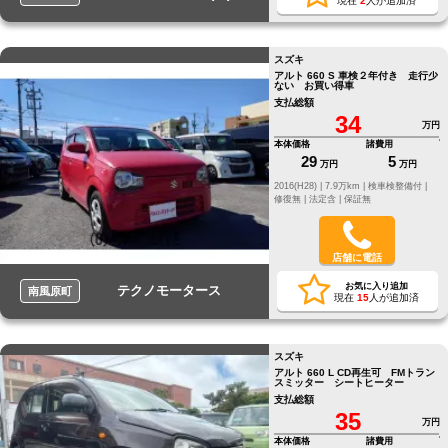
現在
2
人が追加済
スズキ
アルト 660 S 車検２年付き 走行少
ない お買い得車
支払総額
34
万円
本体価格
諸費用
29
5
万円
万円
2016(H28) |
7.9万km |
検車検整備付 |
修復無 |
法定含 |
保証無
店舗に電話
お気に入り追加
テクノモータース
南風原町
現在
15
人が追加済
スズキ
アルト 660 L CD再生可 FMトラン
スミッター シートヒーター
支払総額
35
万円
本体価格
諸費用