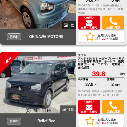
34.8
5
万円
万円
2015(H27) |
2.1万km |
検車検整備付 |
修復無 |
法定含 |
保証付・12ヶ月・距離
無制限
＼無料／
6枚
店舗に電話
在庫・見積り
お気に入り追加
OKINAWA MOTORS
恩納村
現在
2
人が追加済
スズキ
NEW
アルト 660 S レーダーブレーキサポ
ート装着車 禁煙車 キーレス 衝突
軽減ブレーキ エアコン 電動格納
ミラー アイドリングストップ 横
支払総額
滑り防止装置
39.8
万円
本体価格
諸費用
37.8
2
万円
万円
2018(H30) |
8.8万km |
検検R9/5 |
修復
無 |
法定含 |
保証付・1ヶ月・1千km
＼無料／
41枚
店舗に電話
在庫・見積り
お気に入り追加
Relief Bee
糸満市
現在
0
人が追加済