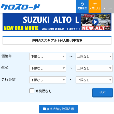
閲覧履歴
お気に入り
メニュー
沖縄のスズキ アルト(4人乗り)中古車
価格帯
〜
年式
〜
走行距離
〜
修復歴なし
検索
在庫店舗を地図表示