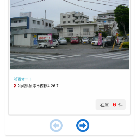
浦西オート
沖縄県浦添市西原4-26-7
6
在庫
件
Item