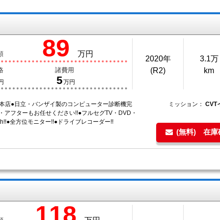
89
万円
額
2020年
3.1万
格
諸費用
(R2)
km
5
円
万円
納本店●日立・バンザイ製のコンピューター診断機完
ミッション：
CV
検・アフターもお任せください!!●フルセグTV・DVD・
ooth!!●全方位モニター!!●ドライブレコーダー!!
(無料) 在
118