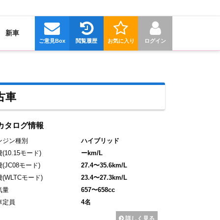
新車
ご意見Box
閲覧履歴
お気に入り
ログイン
古車
カタログ情報
ンジン種別
ハイブリッド
費
(10.15モード)
ーkm/L
費
(JC08モード)
27.4〜35.6km/L
費
(WLTCモード)
23.4〜27.3km/L
気量
657〜658cc
車定員
4名
詳しく見る