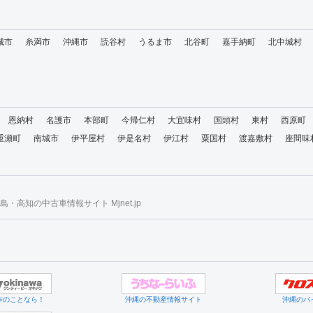
城市
糸満市
沖縄市
読谷村
うるま市
北谷町
嘉手納町
北中城村
恩納村
名護市
本部町
今帰仁村
大宜味村
国頭村
東村
西原町
重瀬町
南城市
伊平屋村
伊是名村
伊江村
粟国村
渡嘉敷村
座間味
・高知の中古車情報サイト Mjnet.jp
作のことなら！
沖縄の不動産情報サイト
沖縄のバ