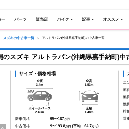
カー
パーツ
販売店
バイク
記事
オススメ
スズキの中古車一覧
アルトラパン(沖縄県嘉手納町)の中古車一覧
縄のスズキ アルトラパン(沖縄県嘉手納町)中
サイズ・価格相場
全長
全高
エ
3.4m
1.53m
燃
燃
燃
ホイールベース
全幅
排
2.46m
1.48m
乗
新車価格
95〜187
万円
中古価格
9〜193.8
(平均 64.7
)
万円
万円
見る