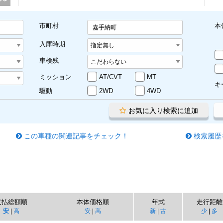
市町村
本
嘉手納町
入庫時期
車検残
ミッション
AT/CVT
MT
キ
駆動
2WD
4WD
お気に入り検索に追加
この車種の関連記事をチェック！
検索履歴
支払総額順
本体価格順
年式
走行距離
安
|
高
安
|
高
新
|
古
少
|
多