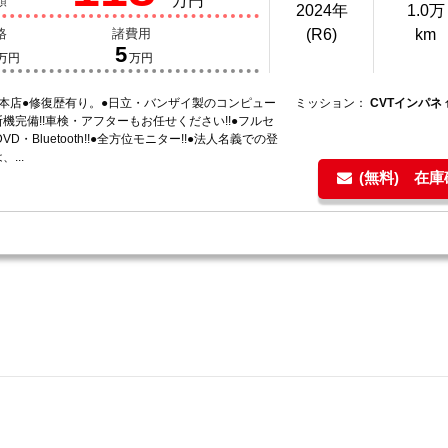
万円
額
2024年
1.0万
格
諸費用
(R6)
km
5
万円
万円
納本店●修復歴有り。●日立・バンザイ製のコンピュー
ミッション：
CVTインパネ
機完備!!車検・アフターもお任せください!!●フルセ
VD・Bluetooth!!●全方位モニター!!●法人名義での登
...
(無料) 在