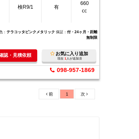
660
検R9/1
有
cc
色：
テラコッタピンクメタリック
保証：
付・24ヶ月・距離
無制限
お気に入り追加
庫確認・見積依頼
現在
1
人が追加済
098-957-1869
前
1
次