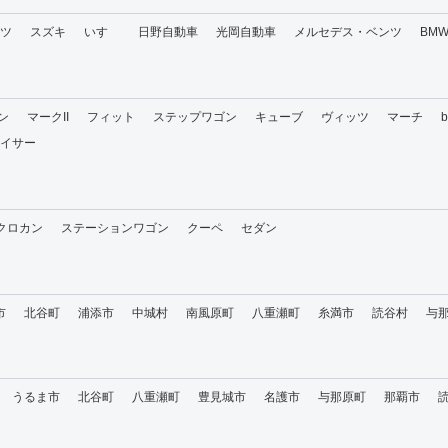
ツ
スズキ
いすゞ
日野自動車
光岡自動車
メルセデス・ベンツ
BM
ン
マークII
フィット
ステップワゴン
キューブ
ヴィッツ
マーチ
イサー
・クロカン
ステーションワゴン
クーペ
セダン
市
北谷町
浦添市
中城村
南風原町
八重瀬町
糸満市
読谷村
与
うるま市
北谷町
八重瀬町
豊見城市
名護市
与那原町
那覇市