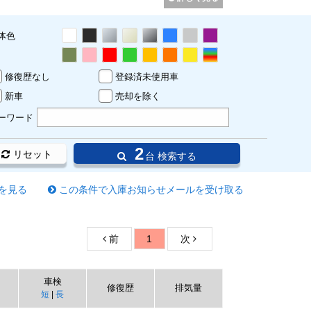
体色
修復歴なし
登録済未使用車
新車
売却を除く
ーワード
2
リセット
台 検索する
を見る
この条件で入庫お知らせメールを受け取る
前
1
次
車検
修復歴
排気量
短
|
長