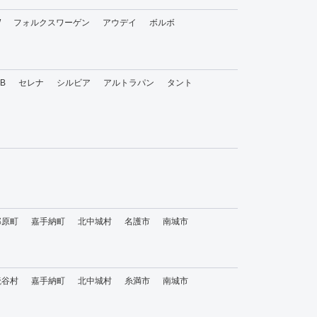
W
フォルクスワーゲン
アウデイ
ボルボ
bB
セレナ
シルビア
アルトラパン
タント
那原町
嘉手納町
北中城村
名護市
南城市
読谷村
嘉手納町
北中城村
糸満市
南城市