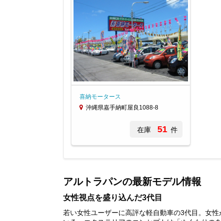
喜納モータース
沖縄県嘉手納町屋良1088-8
51
在庫
件
Item
1
of
アルトラパンの最新モデル情報
1
女性視点を盛り込んだ3代目
若い女性ユーザーに高評な軽自動車の3代目。女