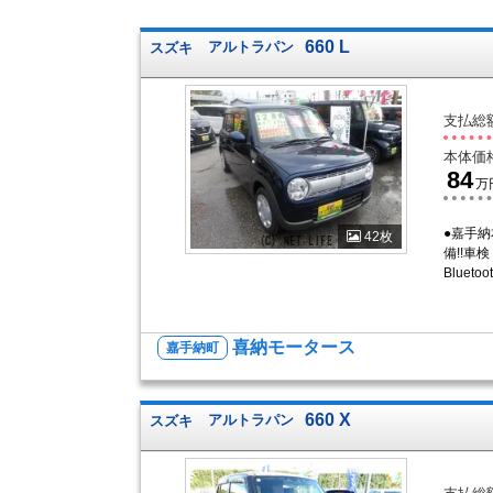
660 L
スズキ
アルトラパン
支払総
本体価
84
万
●嘉手
42枚
備!!車
Bluet
喜納モータース
嘉手納町
660 X
スズキ
アルトラパン