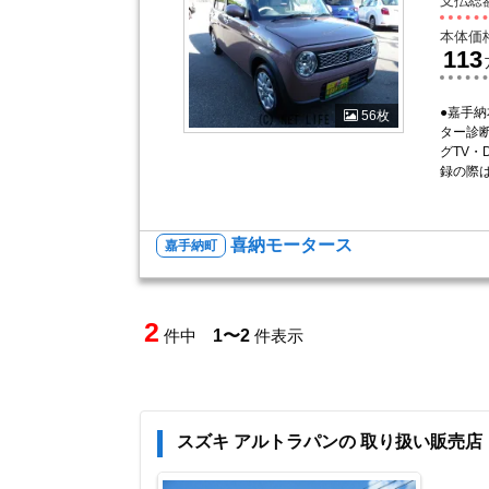
支払総
本体価
113
●嘉手
56枚
ター診断
グTV・D
録の際は、
喜納モータース
嘉手納町
2
件中
1〜2
件表示
スズキ アルトラパンの 取り扱い販売店