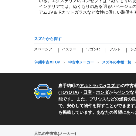
いる。エクステリアのコンセプトは「ぬくもりの
インテリアでは、ぬくもりのある明るいベージュ
アムUV＆IRカットガラスなど女性に優しい装備も充
スズキから探す
スペーシア
ハスラー
ワゴンR
アルト
ジ
｜
｜
｜
｜
沖縄中古車TOP
中古車メーカー
スズキの車種一覧
嘉手納町の
アルトラパン
(
スズキ
)の中
(TOYOTA)
・
日産
・
ホンダ
から
ベンツ
な
能です。 また、
プリウス
などの燃費の良
で、安心して物件を探すことができます
も掲載しています。あなたの希望にあっ
人気の中古車(メーカー)