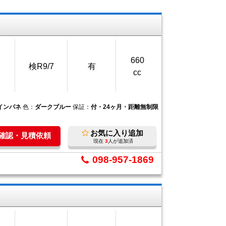
660
検R9/7
有
cc
Tインパネ
色：
ダークブルー
保証：
付・24ヶ月・距離無制限
お気に入り追加
庫確認・見積依頼
現在
3
人が追加済
098-957-1869