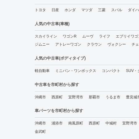
トヨタ
日産
ホンダ
マツダ
三菱
スバル
ダイハ
人気の中古車(車種)
スカイライン
ワゴンR
ムーヴ
ライフ
エブリイワゴ
ジムニー
アトレーワゴン
クラウン
ヴォクシー
チェ
人気の中古車(ボディタイプ)
軽自動車
ミニバン・ワンボックス
コンパクト
SUV
中古車を市町村から探す
沖縄市
西原町
宜野湾市
那覇市
うるま市
豊見城
車パーツを市町村から探す
沖縄市
浦添市
南風原町
西原町
中城村
宜野湾市
金武町