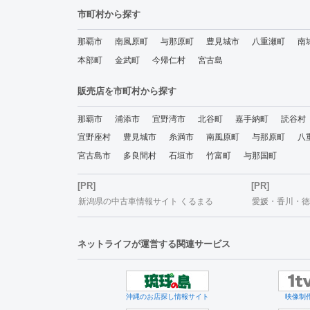
市町村から探す
那覇市
南風原町
与那原町
豊見城市
八重瀬町
南
本部町
金武町
今帰仁村
宮古島
販売店を市町村から探す
那覇市
浦添市
宜野湾市
北谷町
嘉手納町
読谷村
宜野座村
豊見城市
糸満市
南風原町
与那原町
八
宮古島市
多良間村
石垣市
竹富町
与那国町
[PR]
[PR]
新潟県の中古車情報サイト くるまる
愛媛・香川・徳島
ネットライフが運営する関連サービス
沖縄のお店探し情報サイト
映像制