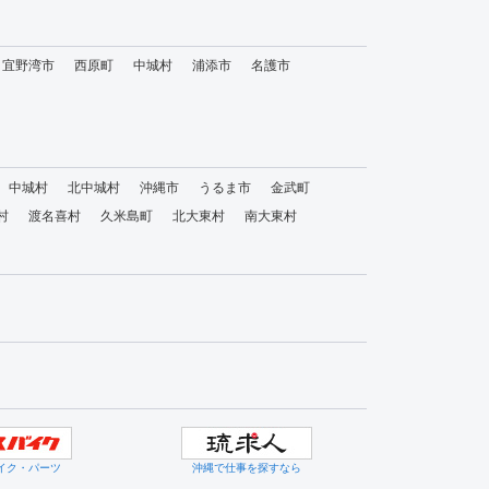
宜野湾市
西原町
中城村
浦添市
名護市
中城村
北中城村
沖縄市
うるま市
金武町
村
渡名喜村
久米島町
北大東村
南大東村
イク・パーツ
沖縄で仕事を探すなら