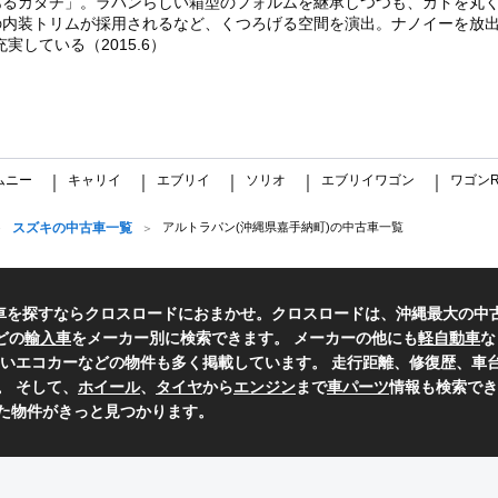
あるカタチ」。ラパンらしい箱型のフォルムを継承しつつも、カドを丸
の内装トリムが採用されるなど、くつろげる空間を演出。ナノイーを放
実している（2015.6）
ムニー
キャリイ
エブリイ
ソリオ
エブリイワゴン
ワゴン
｜
｜
｜
｜
｜
スズキの中古車一覧
アルトラパン(沖縄県嘉手納町)の中古車一覧
古車を探すならクロスロードにおまかせ。クロスロードは、沖縄最大の中
どの
輸入車
をメーカー別に検索できます。 メーカーの他にも
軽自動車
な
いエコカーなどの物件も多く掲載しています。 走行距離、修復歴、車台
。 そして、
ホイール
、
タイヤ
から
エンジン
まで
車パーツ
情報も検索でき
た物件がきっと見つかります。