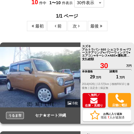
10
1〜10
件中
件表示
1/1 ページ
最初
前
次
最後
スズキ
アルトラパン 660 ショコラ G ●パワ
ーステアリング●パワーウィンドウ●
エアコン●キーレス●ABS●運転席エ
アバッグ
支払総額
30
万円
本体価格
諸費用
29
1
万円
万円
2014(H26) |
13.5万km |
検検R8/10 |
修
復無 |
法定含 |
保証無
＼無料／
8枚
店舗に電話
在庫・見積り
お気に入り追加
セナ★オート沖縄
うるま市
現在
7
人が追加済