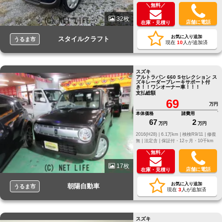
＼無料／
32枚
店舗に電話
在庫・見積り
お気に入り追加
スタイルクラフト
うるま市
現在
10
人が追加済
スズキ
アルトラパン 660 Sセレクション ス
ズキレーダーブレーキサポート付
き！！ワンオーナー車！！！
支払総額
69
万円
本体価格
諸費用
67
2
万円
万円
2016(H28) |
6.1万km |
検検R9/11 |
修復
無 |
法定含 |
保証付・12ヶ月・10千km
＼無料／
17枚
店舗に電話
在庫・見積り
お気に入り追加
朝陽自動車
うるま市
現在
3
人が追加済
スズキ