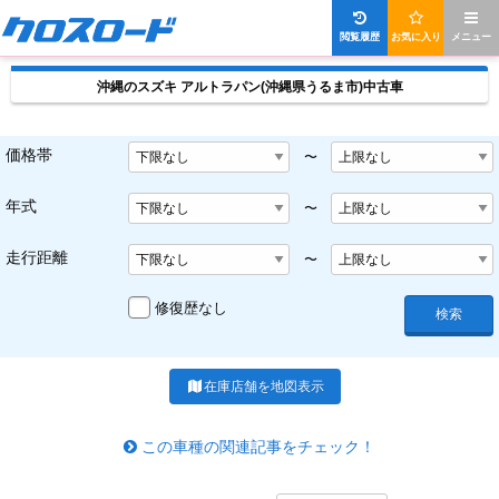
閲覧履歴
お気に入り
メニュー
沖縄のスズキ アルトラパン(沖縄県うるま市)中古車
価格帯
〜
年式
〜
走行距離
〜
修復歴なし
検索
在庫店舗を地図表示
この車種の関連記事をチェック！