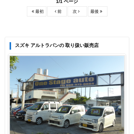
1/1 ページ
最初
前
次
最後
スズキ アルトラパンの 取り扱い販売店