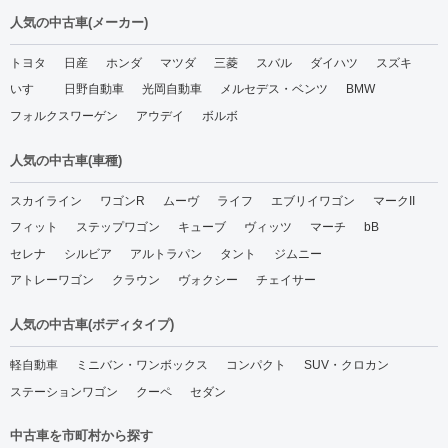
人気の中古車(メーカー)
トヨタ
日産
ホンダ
マツダ
三菱
スバル
ダイハツ
スズキ
いすゞ
日野自動車
光岡自動車
メルセデス・ベンツ
BMW
フォルクスワーゲン
アウデイ
ボルボ
人気の中古車(車種)
スカイライン
ワゴンR
ムーヴ
ライフ
エブリイワゴン
マークII
フィット
ステップワゴン
キューブ
ヴィッツ
マーチ
bB
セレナ
シルビア
アルトラパン
タント
ジムニー
アトレーワゴン
クラウン
ヴォクシー
チェイサー
人気の中古車(ボディタイプ)
軽自動車
ミニバン・ワンボックス
コンパクト
SUV・クロカン
ステーションワゴン
クーペ
セダン
中古車を市町村から探す