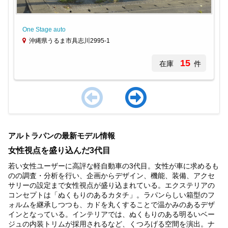
One Stage auto
沖縄県うるま市具志川2995-1
15
在庫
件
Item
1
アルトラパンの最新モデル情報
of
4
女性視点を盛り込んだ3代目
若い女性ユーザーに高評な軽自動車の3代目。女性が車に求めるも
のの調査・分析を行い、企画からデザイン、機能、装備、アクセ
サリーの設定まで女性視点が盛り込まれている。エクステリアの
コンセプトは「ぬくもりのあるカタチ」。ラパンらしい箱型のフ
ォルムを継承しつつも、カドを丸くすることで温かみのあるデザ
インとなっている。インテリアでは、ぬくもりのある明るいベー
ジュの内装トリムが採用されるなど、くつろげる空間を演出。ナ