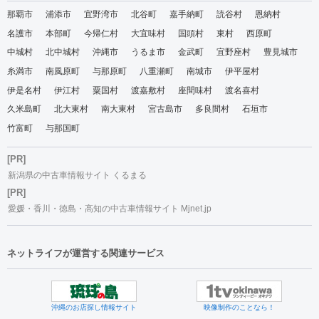
那覇市
浦添市
宜野湾市
北谷町
嘉手納町
読谷村
恩納村
名護市
本部町
今帰仁村
大宜味村
国頭村
東村
西原町
中城村
北中城村
沖縄市
うるま市
金武町
宜野座村
豊見城市
糸満市
南風原町
与那原町
八重瀬町
南城市
伊平屋村
伊是名村
伊江村
粟国村
渡嘉敷村
座間味村
渡名喜村
久米島町
北大東村
南大東村
宮古島市
多良間村
石垣市
竹富町
与那国町
[PR]
新潟県の中古車情報サイト くるまる
[PR]
愛媛・香川・徳島・高知の中古車情報サイト Mjnet.jp
ネットライフが運営する関連サービス
沖縄のお店探し情報サイト
映像制作のことなら！