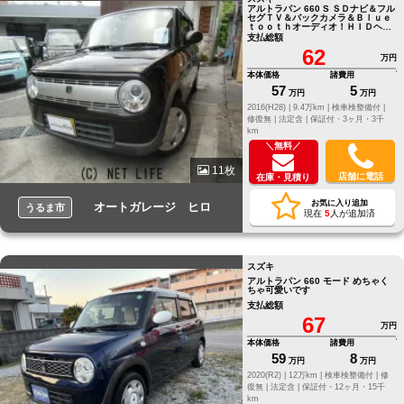
アルトラパン 660 S ＳＤナビ＆フル
セグＴＶ＆バックカメラ＆Ｂｌｕｅ
ｔｏｏｔｈオーディオ！ＨＩＤヘッ
ドライト！
支払総額
62
万円
本体価格
諸費用
57
5
万円
万円
2016(H28) |
9.4万km |
検車検整備付 |
修復無 |
法定含 |
保証付・3ヶ月・3千
km
＼無料／
11枚
店舗に電話
在庫・見積り
お気に入り追加
オートガレージ ヒロ
うるま市
現在
5
人が追加済
スズキ
アルトラパン 660 モード めちゃく
ちゃ可愛いです
支払総額
67
万円
本体価格
諸費用
59
8
万円
万円
2020(R2) |
12万km |
検車検整備付 |
修
復無 |
法定含 |
保証付・12ヶ月・15千
km