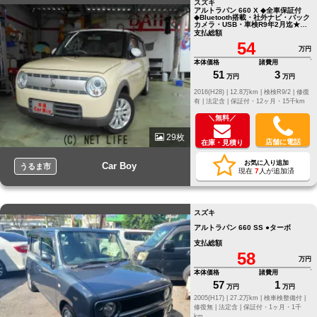
スズキ
アルトラパン 660 X ◆全車保証付
◆Bluetooth搭載・社外ナビ・バック
カメラ・USB・車検R9年2月迄★本
土中古★
支払総額
54
万円
本体価格
諸費用
51
3
万円
万円
2016(H28) |
12.8万km |
検検R9/2 |
修復
有 |
法定含 |
保証付・12ヶ月・15千km
＼無料／
29枚
店舗に電話
在庫・見積り
お気に入り追加
Car Boy
うるま市
現在
7
人が追加済
スズキ
アルトラパン 660 SS ●ターボ
支払総額
58
万円
本体価格
諸費用
57
1
万円
万円
2005(H17) |
27.2万km |
検車検整備付 |
修復無 |
法定含 |
保証付・1ヶ月・1千
km