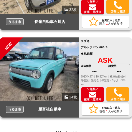
＼無料／
32枚
店舗に電話
在庫・見積り
お気に入り追加
長嶺自動車石川店
うるま市
現在
1
人が追加済
スズキ
NEW
アルトラパン 660 S
支払総額
ASK
本体価格
諸費用
---
---
2015(H27) |
10.2万km |
検車検整備付 |
修復無 |
法定含 |
保証付・3ヶ月・5千
km
＼無料／
24枚
店舗に電話
在庫・見積り
お気に入り追加
屋富祖自動車
うるま市
現在
1
人が追加済