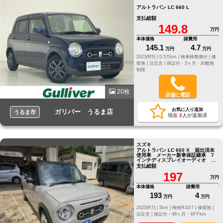
アルトラパン LC 660 L
支払総額
149.8
万円
本体価格
諸費用
145.1
4.7
万円
万円
2023(R5) |
0.5万km |
検車検整備付 |
修
復無 |
法定含 |
保証付・3ヶ月・距離無
制限
20枚
店舗に電話
お気に入り追加
ガリバー うるま店
うるま市
現在
2
人が追加済
スズキ
アルトラパン LC 660 X 届出済未
使用車 メーカー新車保証継承 7
インチディスプレイオーディオ バ
ックカメラ
支払総額
197
万円
本体価格
諸費用
193
4
万円
万円
2025(R7) |
5km |
検検R10/7 |
修復無 |
法定含 |
保証付・48ヶ月・40千km