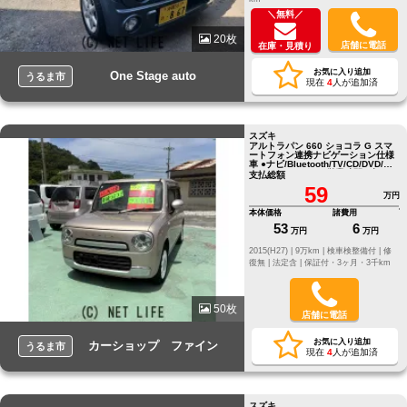
＼無料／
20枚
店舗に電話
在庫・見積り
お気に入り追加
One Stage auto
うるま市
現在
4
人が追加済
スズキ
アルトラパン 660 ショコラ G スマ
ートフォン連携ナビゲーション仕様
車 ●ナビ/Bluetooth/TV/CD/DVD/
●☎098-972-5789/営業時間9時～
支払総額
18時
59
万円
本体価格
諸費用
53
6
万円
万円
2015(H27) |
9万km |
検車検整備付 |
修
復無 |
法定含 |
保証付・3ヶ月・3千km
50枚
店舗に電話
お気に入り追加
カーショップ ファイン
うるま市
現在
4
人が追加済
スズキ