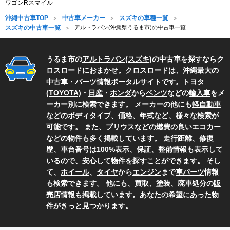
ワゴンRスマイル
沖縄中古車TOP
中古車メーカー
スズキの車種一覧
スズキの中古車一覧
アルトラパン(沖縄県うるま市)の中古車一覧
うるま市の
アルトラパン
(
スズキ
)の中古車を探すならク
ロスロードにおまかせ。クロスロードは、沖縄最大の
中古車・パーツ情報ポータルサイトです。
トヨタ
(TOYOTA)
・
日産
・
ホンダ
から
ベンツ
などの
輸入車
をメ
ーカー別に検索できます。 メーカーの他にも
軽自動車
などのボディタイプ、価格、年式など、様々な検索が
可能です。 また、
プリウス
などの燃費の良いエコカー
などの物件も多く掲載しています。 走行距離、修復
歴、車台番号は100%表示、保証、整備情報も表示して
いるので、安心して物件を探すことができます。 そし
て、
ホイール
、
タイヤ
から
エンジン
まで
車パーツ
情報
も検索できます。 他にも、買取、塗装、廃車処分の
販
売店情報
も掲載しています。あなたの希望にあった物
件がきっと見つかります。