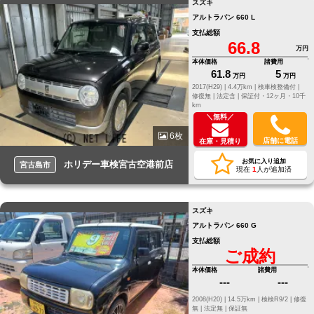
スズキ
アルトラパン 660 L
支払総額
66.8
万円
本体価格
諸費用
61.8
5
万円
万円
2017(H29) |
4.4万km |
検車検整備付 |
修復無 |
法定含 |
保証付・12ヶ月・10千
km
＼無料／
6枚
店舗に電話
在庫・見積り
お気に入り追加
ホリデー車検宮古空港前店
宮古島市
現在
1
人が追加済
スズキ
アルトラパン 660 G
支払総額
ご成約
本体価格
諸費用
---
---
2008(H20) |
14.5万km |
検検R9/2 |
修復
無 |
法定無 |
保証無