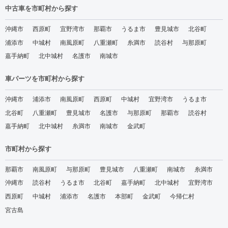
中古車を市町村から探す
沖縄市
西原町
宜野湾市
那覇市
うるま市
豊見城市
北谷町
浦添市
中城村
南風原町
八重瀬町
糸満市
読谷村
与那原町
嘉手納町
北中城村
名護市
南城市
車パーツを市町村から探す
沖縄市
浦添市
南風原町
西原町
中城村
宜野湾市
うるま市
北谷町
八重瀬町
豊見城市
名護市
与那原町
那覇市
読谷村
嘉手納町
北中城村
糸満市
南城市
金武町
市町村から探す
那覇市
南風原町
与那原町
豊見城市
八重瀬町
南城市
糸満市
沖縄市
読谷村
うるま市
北谷町
嘉手納町
北中城村
宜野湾市
西原町
中城村
浦添市
名護市
本部町
金武町
今帰仁村
宮古島