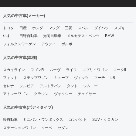
人気の中古車(メーカー)
トヨタ
日産
ホンダ
マツダ
三菱
スバル
ダイハツ
スズキ
いすゞ
日野自動車
光岡自動車
メルセデス・ベンツ
BMW
フォルクスワーゲン
アウデイ
ボルボ
人気の中古車(車種)
スカイライン
ワゴンR
ムーヴ
ライフ
エブリイワゴン
マークII
フィット
ステップワゴン
キューブ
ヴィッツ
マーチ
bB
セレナ
シルビア
アルトラパン
タント
ジムニー
アトレーワゴン
クラウン
ヴォクシー
チェイサー
人気の中古車(ボディタイプ)
軽自動車
ミニバン・ワンボックス
コンパクト
SUV・クロカン
ステーションワゴン
クーペ
セダン