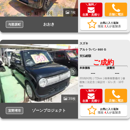
＼無料／
7枚
店舗に電話
在庫・見積り
お気に入り追加
おおき
与那原町
現在
2
人が追加済
スズキ
アルトラパン 660 G
支払総額
ご成約
本体価格
諸費用
---
---
2016(H28) |
7万km |
検車検整備付 |
修
復無 |
法定含 |
保証付・12ヶ月・10千
km
＼無料／
39枚
店舗に電話
在庫・見積り
お気に入り追加
ゾーンプロジェクト
宜野湾市
現在
4
人が追加済