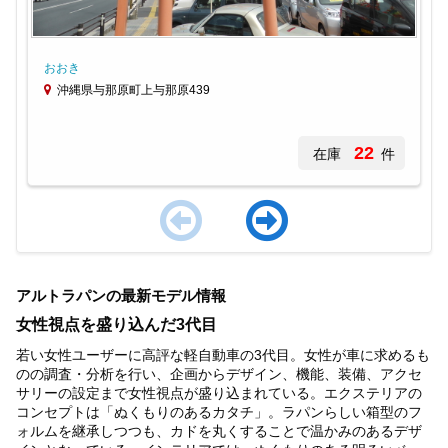
おおき
沖縄県与那原町上与那原439
22
在庫
件
Item
1
アルトラパンの最新モデル情報
of
4
女性視点を盛り込んだ3代目
若い女性ユーザーに高評な軽自動車の3代目。女性が車に求めるも
のの調査・分析を行い、企画からデザイン、機能、装備、アクセ
サリーの設定まで女性視点が盛り込まれている。エクステリアの
コンセプトは「ぬくもりのあるカタチ」。ラパンらしい箱型のフ
ォルムを継承しつつも、カドを丸くすることで温かみのあるデザ