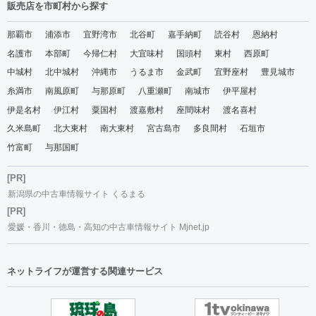
販売店を市町村から探す
那覇市
浦添市
宜野湾市
北谷町
嘉手納町
読谷村
恩納村
名護市
本部町
今帰仁村
大宜味村
国頭村
東村
西原町
中城村
北中城村
沖縄市
うるま市
金武町
宜野座村
豊見城市
糸満市
南風原町
与那原町
八重瀬町
南城市
伊平屋村
伊是名村
伊江村
粟国村
渡嘉敷村
座間味村
渡名喜村
久米島町
北大東村
南大東村
宮古島市
多良間村
石垣市
竹富町
与那国町
[PR]
新潟県の中古車情報サイト くるまる
[PR]
愛媛・香川・徳島・高知の中古車情報サイト Mjnet.jp
ネットライフが運営する関連サービス