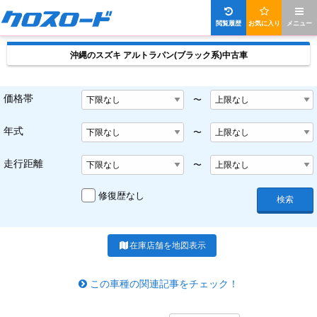
閲覧履歴
お気に入り
メニュー
沖縄のスズキ アルトラパン(ブラック系)中古車
価格帯
〜
年式
〜
走行距離
〜
修復歴なし
検索
在庫店舗を地図表示
この車種の関連記事をチェック！