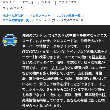
キャリイ
エブリイ
ソリオ
エブリイワゴン
｜
｜
｜
｜
ワゴンRスマイル
沖縄中古車TOP
中古車メーカー
スズキの車種一覧
スズキの中古車一覧
アルトラパン(ブラック系)の中古車一覧
沖縄の
アルトラパン
(
スズキ
)の中古車を探すならクロス
ロードにおまかせ。クロスロードは、沖縄最大の中古
車・パーツ情報ポータルサイトです。
トヨタ
(TOYOTA)
・
日産
・
ホンダ
から
ベンツ
などの
輸入車
をメ
ーカー別に検索できます。 メーカーの他にも
軽自動車
などのボディタイプ、価格、年式など、様々な検索が
可能です。 また、
プリウス
などの燃費の良いエコカー
などの物件も多く掲載しています。 走行距離、修復
歴、車台番号は100%表示、保証、整備情報も表示して
いるので、安心して物件を探すことができます。 そし
て、
ホイール
、
タイヤ
から
エンジン
まで
車パーツ
情報
も検索できます。 他にも、買取、塗装、廃車処分の
販
売店情報
も掲載しています。あなたの希望にあった物
件がきっと見つかります。