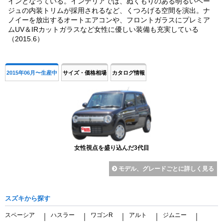
インとなっている。インテリアでは、ぬくもりのある明るいベー
ジュの内装トリムが採用されるなど、くつろげる空間を演出。ナ
ノイーを放出するオートエアコンや、フロントガラスにプレミア
ムUV＆IRカットガラスなど女性に優しい装備も充実している
（2015.6）
2015年06月〜生産中
サイズ・価格相場
カタログ情報
女性視点を盛り込んだ3代目
モデル、グレードごとに詳しく見る
スズキから探す
スペーシア
ハスラー
ワゴンR
アルト
ジムニー
｜
｜
｜
｜
｜