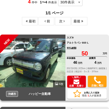
4
1〜4
件中
件表示
1/1 ページ
最初
前
次
最後
スズキ
NEW
アルトラパン 660 L
支払総額
50
万円
本体価格
諸費用
46
4
万円
万円
2017(H29) |
9万km |
検検R9/3 |
修復無 |
法定含 |
保証付・3ヶ月・3千km
＼無料／
4枚
店舗に電話
在庫・見積り
お気に入り追加
ハッピー自動車
沖縄市
現在
1
人が追加済