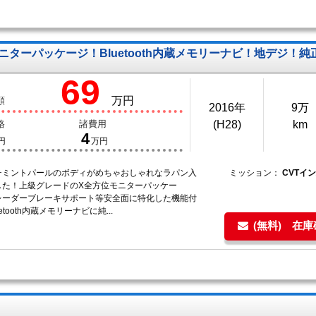
ニターパッケージ！Bluetooth内蔵メモリーナビ！地デジ！純
69
万円
額
2016年
9万
格
諸費用
(H28)
km
4
円
万円
チミントパールのボディがめちゃおしゃれなラパン入
ミッション：
CVTイ
した！上級グレードのX全方位モニターパッケー
レーダーブレーキサポート等安全面に特化した機能付
etooth内蔵メモリーナビに純...
(無料) 在