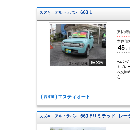
660 L
スズキ
アルトラパン
支払総
本体価
45
万
●エン
53枚
トブレ
へ交換
心!
エスティオート
西原町
660 Fリミテッド
レー
スズキ
アルトラパン