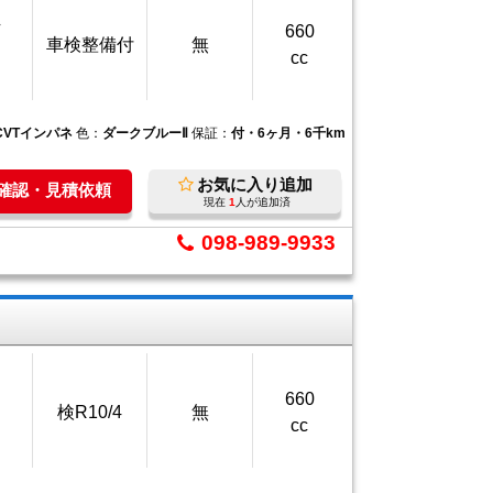
万
660
車検整備付
無
cc
CVTインパネ
色：
ダークブルーⅡ
保証：
付・6ヶ月・6千km
お気に入り追加
庫確認・見積依頼
現在
1
人が追加済
098-989-9933
660
検R10/4
無
cc