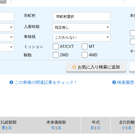
市町村
本
市町村選択
入庫時期
車検残
ミッション
AT/CVT
MT
キ
駆動
2WD
4WD
お気に入り検索に追加
この車種の関連記事をチェック！
検索履歴
支払総額順
本体価格順
年式
走行距離
安
|
高
安
|
高
新
|
古
少
|
多