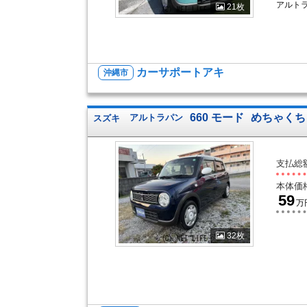
アルト
21枚
カーサポートアキ
沖縄市
660 モード
めちゃくち
スズキ
アルトラパン
支払総
本体価
59
万
32枚