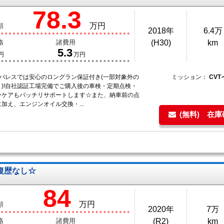
78.3
万円
額
2018年
6.4万
格
諸費用
(H30)
km
5.3
円
万円
トパレスでは安心のロングラン保証付き(一部対象外の
ミッション：
CV
り)!自社認証工場完備でご購入後の車検・定期点検・
ーケアもバッチリサポートします☆また、納車前の点
加え、エンジンオイル交換・...
(無料) 在
復歴なし☆
84
万円
額
2020年
7万
格
諸費用
(R2)
km