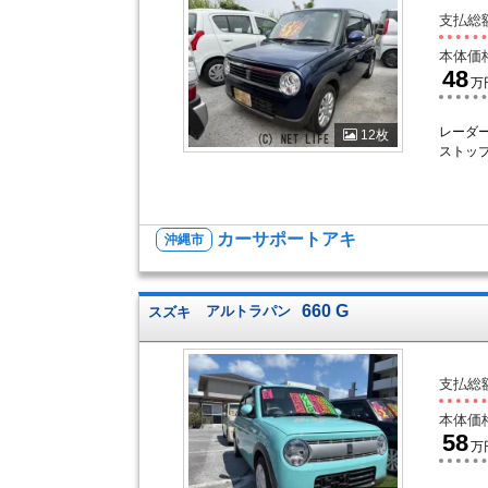
支払総
本体価
48
万
レーダー
12枚
ストッ
カーサポートアキ
沖縄市
660 G
スズキ
アルトラパン
支払総
本体価
58
万