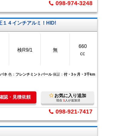
098-974-3248
正１４インチアルミ！HID!
660
検R9/1
無
cc
ンパネ
色：
フレンチミントパール
保証：
付・3ヶ月・3千km
お気に入り追加
庫確認・見積依頼
現在
1
人が追加済
098-921-7417