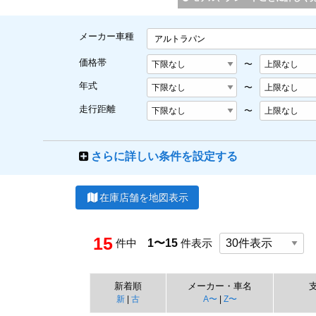
メーカー車種
アルトラパン
価格帯
〜
年式
〜
走行距離
〜
さらに詳しい条件を設定する
在庫店舗を地図表示
15
件中
1〜15
件表示
新着順
メーカー・車名
新
|
古
A〜
|
Z〜