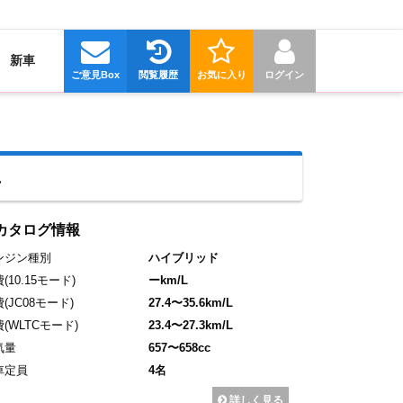
新車
ご意見Box
閲覧履歴
お気に入り
ログイン
車
カタログ情報
ンジン種別
ハイブリッド
費
(10.15モード)
ーkm/L
費
(JC08モード)
27.4〜35.6km/L
費
(WLTCモード)
23.4〜27.3km/L
気量
657〜658cc
車定員
4名
詳しく見る