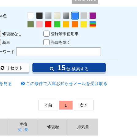
体色
修復歴なし
登録済未使用車
新車
売却を除く
ーワード
15
リセット
台 検索する
を見る
この条件で入庫お知らせメールを受け取る
前
1
次
車検
修復歴
排気量
短
|
長