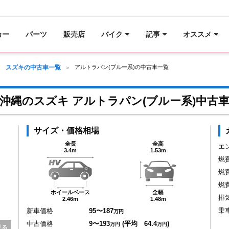
カー
パーツ
販売店
バイク
記事
オススメ
スズキの中古車一覧
アルトラパン(ブルー系)の中古車一覧
沖縄のスズキ アルトラパン(ブルー系)中古
サイズ・価格相場
全長
全高
エ
3.4m
1.53m
燃
燃
燃
ホイールベース
全幅
排
2.46m
1.48m
乗
新車価格
95〜187
万円
中古価格
9〜193
(平均 64.4
)
万円
万円
見る