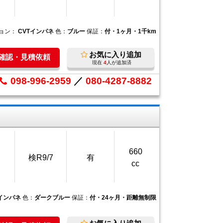
ョン：
CVTインパネ
色：
ブルー
保証：
付・1ヶ月・1千km
お気に入り追加
庫確認・見積依頼
現在
4
人が追加済
098-996-2959
／
080-4287-8882
660
検R9/7
有
cc
Tインパネ
色：
ダークブルー
保証：
付・24ヶ月・距離無制限