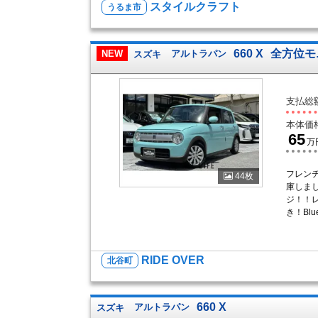
スタイルクラフト
うるま市
660 X
全方位モ
NEW
スズキ
アルトラパン
支払総
本体価
65
万
フレン
44枚
庫しま
ジ！！
き！Blu
RIDE OVER
北谷町
660 X
スズキ
アルトラパン