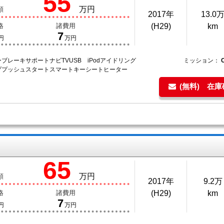
55
万円
額
2017年
13.0
格
諸費用
(H29)
km
7
円
万円
ブレーキサポートナビTVUSB iPodアイドリング
ミッション：
ププッシュスタートスマートキーシートヒーター
(無料) 在
65
万円
額
2017年
9.2万
格
諸費用
(H29)
km
7
円
万円