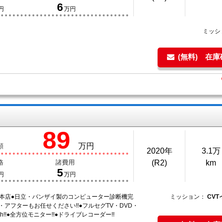
6
円
万円
ミッシ
(無料) 在
89
万円
額
2020年
3.1万
格
諸費用
(R2)
km
5
円
万円
納本店●日立・バンザイ製のコンピューター診断機完
ミッション：
CV
検・アフターもお任せください!!●フルセグTV・DVD・
ooth!!●全方位モニター!!●ドライブレコーダー!!