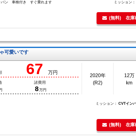
ラパン 車検付き すぐ乗れます
ミッション
(無料) 在
ゃ可愛いです
67
万円
額
2020年
12万
格
諸費用
(R2)
km
8
円
万円
ミッション：
CVTイン
(無料) 在