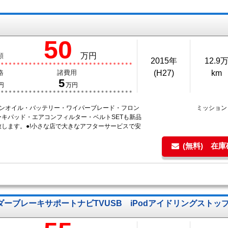
50
万円
額
2015年
12.9
格
諸費用
(H27)
km
5
円
万円
ジンオイル・バッテリー・ワイパーブレード・フロン
ミッショ
ーキパッド・エアコンフィルター・ベルトSETも新品
致します。●!小さな店で大きなアフターサービスで安
(無料) 在
ダーブレーキサポートナビTVUSB iPodアイドリングスト