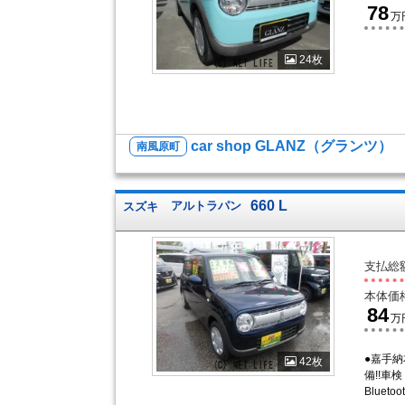
78
万
24枚
car shop GLANZ（グランツ）
南風原町
660 L
スズキ
アルトラパン
支払総
本体価
84
万
●嘉手
42枚
備!!車
Bluet