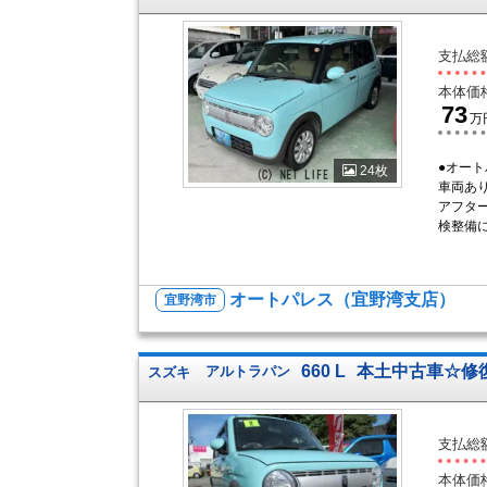
支払総
本体価
73
万
●オー
24枚
車両あ
アフタ
検整備に
オートパレス（宜野湾支店）
宜野湾市
660 L
本土中古車☆修
スズキ
アルトラパン
支払総
本体価