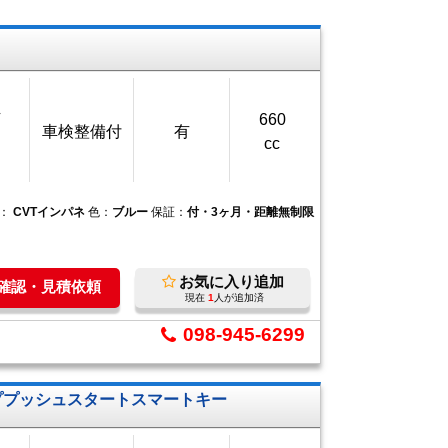
万
660
車検整備付
有
cc
ン：
CVTインパネ
色：
ブルー
保証：
付・3ヶ月・距離無制限
お気に入り追加
庫確認・見積依頼
現在
1
人が追加済
098-945-6299
ッププッシュスタートスマートキー