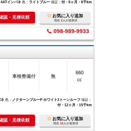
：
4ATインパネ
色：
ライトブルー
保証：
付・6ヶ月・6千km
お気に入り追加
庫確認・見積依頼
現在
2
人が追加済
098-989-9933
660
車検整備付
無
cc
パネ
色：
ノクターンブルーP ホワイト2トーンルーフ
保証：
付・12ヶ月・15千km
お気に入り追加
庫確認・見積依頼
現在
10
人が追加済