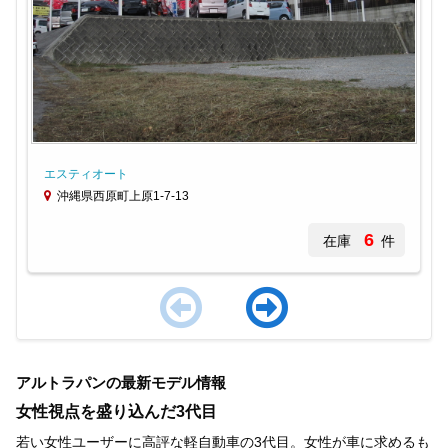
エスティオート
沖縄県西原町上原1-7-13
6
在庫
件
Item
1
アルトラパンの最新モデル情報
of
4
女性視点を盛り込んだ3代目
若い女性ユーザーに高評な軽自動車の3代目。女性が車に求めるも