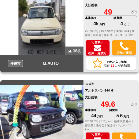
支払総額
49
万円
本体価格
諸費用
45
4
万円
万円
2016(H28) |
10.5万km |
検検R10/4 |
修
復有 |
法定含 |
保証付・3ヶ月・3千km
＼無料／
38枚
店舗に電話
在庫・見積り
お気に入り追加
M.AUTO
沖縄市
現在
15
人が追加済
スズキ
アルトラパン 660 G
支払総額
49.6
万円
本体価格
諸費用
44
5.6
万円
万円
2014(H26) |
6.2万km |
検車検整備付 |
修復無 |
法定含 |
保証付・3ヶ月・3千
km
＼無料／