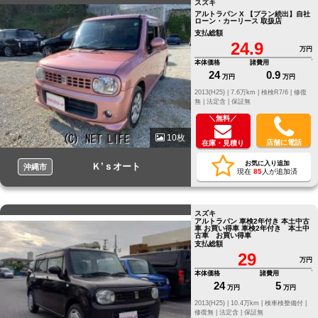
スズキ
アルトラパン X 【プラン続出】自社
ローン・カーリース 取扱店
支払総額
24.9
万円
本体価格
諸費用
24
0.9
万円
万円
2013(H25) |
7.6万km |
検検R7/6 |
修復
無 |
法定含 |
保証無
＼無料／
10枚
店舗に電話
在庫・見積り
お気に入り追加
Ｋ’ｓオート
沖縄市
現在
85
人が追加済
スズキ
アルトラパン 車検2年付き 本土中古
車 お買い得車 車検2年付き 本土中
古車 お買い得車
支払総額
29
万円
本体価格
諸費用
24
5
万円
万円
2013(H25) |
10.4万km |
検車検整備付 |
修復無 |
法定含 |
保証無