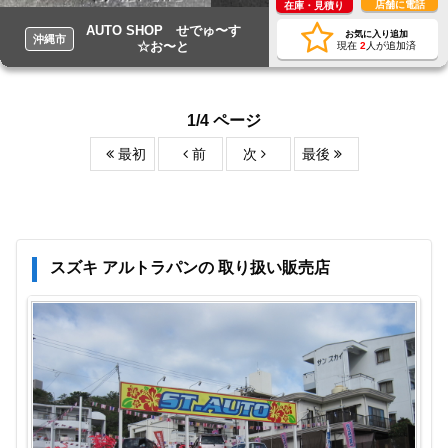
店舗に電話
在庫・見積り
AUTO SHOP せでゅ〜す
お気に入り追加
沖縄市
☆お〜と
現在
2
人が追加済
1/4 ページ
最初
前
次
最後
スズキ アルトラパンの 取り扱い販売店