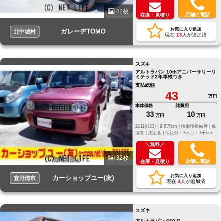
42枚
店舗に電話
在庫・見積り
お気に入り追加
ガレーヂTOMO
北中城村
現在
13
人が追加済
スズキ
アルトラパン 10thアニバーサリーリ
ミテッド2年車検つき
支払総額
43
万円
本体価格
諸費用
33
10
万円
万円
2011(H23) |
9.8万km |
検車検整備付 |
修
復有 |
法定含 |
保証付・3ヶ月・3千km
＼無料／
32枚
店舗に電話
在庫・見積り
お気に入り追加
カーショップユー(友)
宜野湾市
現在
4
人が追加済
スズキ
アルトラパン 660 G