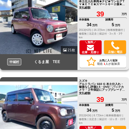
本土仕入れ車両★ナビ★ワンセグＴ
Ｖ★ＥＴＣ★スマートキー２個★プ
ッシュスタート★バックカメラ
支払総額
39
万円
本体価格
諸費用
34
5
万円
万円
2013(H25) |
16.3万km |
検車検整備付 |
修復無 |
法定含 |
保証付・3ヶ月・3千
km
＼無料／
21枚
店舗に電話
在庫・見積り
お気に入り追加
くるま屋 TEE
中城村
現在
1
人が追加済
スズキ
アルトラパン 660 G 本土仕入れ・
修復なし評価3.5・DVD・バックカ
メラ・２年保証にアップグレード可
能
支払総額
39
万円
本体価格
諸費用
34
5
万円
万円
2012(H24) |
8.7万km |
検車検整備付 |
修復無 |
法定含 |
保証付・12ヶ月・15千
km
＼無料／