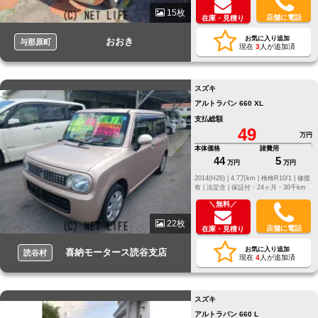
15枚
店舗に電話
在庫・見積り
お気に入り追加
おおき
与那原町
現在
3
人が追加済
スズキ
アルトラパン 660 XL
支払総額
49
万円
本体価格
諸費用
44
5
万円
万円
2014(H26) |
4.7万km |
検検R10/1 |
修復
有 |
法定含 |
保証付・24ヶ月・30千km
＼無料／
22枚
店舗に電話
在庫・見積り
お気に入り追加
喜納モータース読谷支店
読谷村
現在
4
人が追加済
スズキ
アルトラパン 660 L