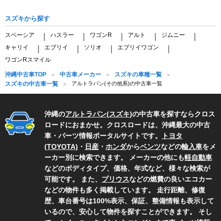
スズキから探す
スペーシア
ハスラー
ワゴンR
アルト
ジムニー
｜
｜
｜
｜
｜
キャリイ
エブリイ
ソリオ
エブリイワゴン
｜
｜
｜
｜
ワゴンRスマイル
沖縄中古車TOP
中古車メーカー
スズキの車種一覧
スズキの中古車一覧
アルトラパン(その他系)の中古車一覧
沖縄の
アルトラパン
(
スズキ
)の中古車を探すならクロス
ロードにおまかせ。クロスロードは、沖縄最大の中古
車・パーツ情報ポータルサイトです。
トヨタ
(TOYOTA)
・
日産
・
ホンダ
から
ベンツ
などの
輸入車
をメ
ーカー別に検索できます。 メーカーの他にも
軽自動車
などのボディタイプ、価格、年式など、様々な検索が
可能です。 また、
プリウス
などの燃費の良いエコカー
などの物件も多く掲載しています。 走行距離、修復
歴、車台番号は100%表示、保証、整備情報も表示して
いるので、安心して物件を探すことができます。 そし