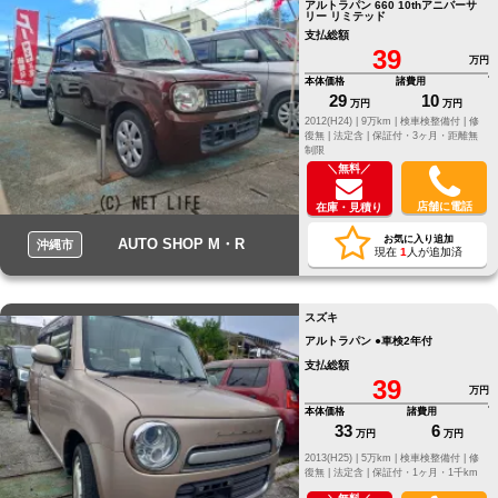
アルトラパン 660 10thアニバーサ
リー リミテッド
支払総額
39
万円
本体価格
諸費用
29
10
万円
万円
2012(H24) |
9万km |
検車検整備付 |
修
復無 |
法定含 |
保証付・3ヶ月・距離無
制限
＼無料／
店舗に電話
在庫・見積り
お気に入り追加
AUTO SHOP M・R
沖縄市
現在
1
人が追加済
スズキ
アルトラパン ●車検2年付
支払総額
39
万円
本体価格
諸費用
33
6
万円
万円
2013(H25) |
5万km |
検車検整備付 |
修
復無 |
法定含 |
保証付・1ヶ月・1千km