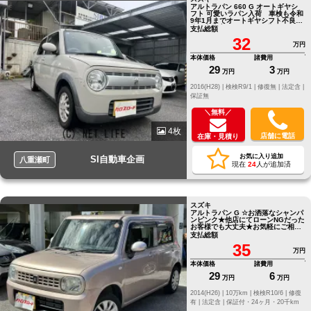
アルトラパン 660 G オートギヤシ
フト 可愛いラパン入荷 車検も令和
9年1月までオートギヤシフト不良の
為 走行少ない６万キロ代のミッシ
支払総額
ン交換
32
万円
本体価格
諸費用
29
3
万円
万円
2016(H28) |
検検R9/1 |
修復無 |
法定含 |
保証無
＼無料／
4枚
店舗に電話
在庫・見積り
お気に入り追加
SI自動車企画
八重瀬町
現在
24
人が追加済
スズキ
アルトラパン G ☆お洒落なシャンパ
ンピンク★他店にてローンNGだった
お客様でも大丈夫★お気軽にご相談
ください☆
支払総額
35
万円
本体価格
諸費用
29
6
万円
万円
2014(H26) |
10万km |
検検R10/6 |
修復
有 |
法定含 |
保証付・24ヶ月・20千km