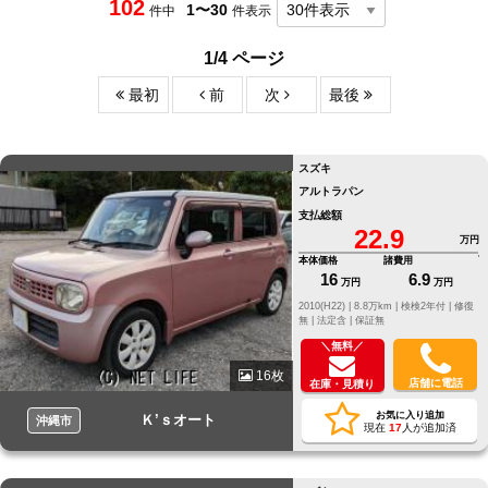
102
1〜30
件中
件表示
1/4 ページ
最初
前
次
最後
スズキ
アルトラパン
支払総額
22.9
万円
本体価格
諸費用
16
6.9
万円
万円
2010(H22) |
8.8万km |
検検2年付 |
修復
無 |
法定含 |
保証無
＼無料／
16枚
店舗に電話
在庫・見積り
お気に入り追加
Ｋ’ｓオート
沖縄市
現在
17
人が追加済