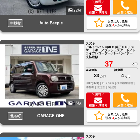
＼無料／
22枚
店舗に電話
在庫・見積り
お気に入り追加
Auto Beeple
中城村
現在
4
人が追加済
スズキ
アルトラパン 660 G 純正ＣＤ／ス
マートキー／プッシュスタート／ド
ライブレコーダー／レベライザー
支払総額
37
万円
本体価格
諸費用
33
4
万円
万円
2012(H24) |
11.7万km |
検車検整備付 |
修復有 |
法定含 |
保証無
＼無料／
36枚
店舗に電話
在庫・見積り
お気に入り追加
GARAGE ONE
北谷町
現在
4
人が追加済
スズキ