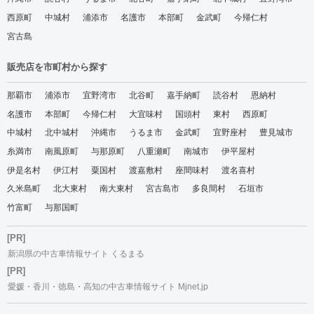
西原町
中城村
浦添市
名護市
本部町
金武町
今帰仁村
宮古島
販売店を市町村から探す
那覇市
浦添市
宜野湾市
北谷町
嘉手納町
読谷村
恩納村
名護市
本部町
今帰仁村
大宜味村
国頭村
東村
西原町
中城村
北中城村
沖縄市
うるま市
金武町
宜野座村
豊見城市
糸満市
南風原町
与那原町
八重瀬町
南城市
伊平屋村
伊是名村
伊江村
粟国村
渡嘉敷村
座間味村
渡名喜村
久米島町
北大東村
南大東村
宮古島市
多良間村
石垣市
竹富町
与那国町
[PR]
新潟県の中古車情報サイト くるまる
[PR]
愛媛・香川・徳島・高知の中古車情報サイト Mjnet.jp