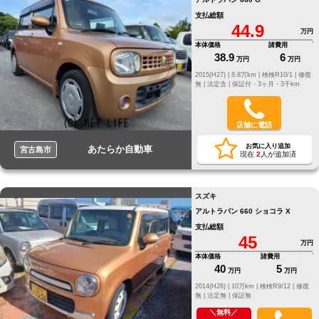
支払総額
44.9
万円
本体価格
諸費用
38.9
6
万円
万円
2015(H27) |
8.8万km |
検検R10/1 |
修復
無 |
法定含 |
保証付・3ヶ月・3千km
店舗に電話
お気に入り追加
あたらか自動車
宮古島市
現在
2
人が追加済
スズキ
アルトラパン 660 ショコラ X
支払総額
45
万円
本体価格
諸費用
40
5
万円
万円
2014(H26) |
10万km |
検検R9/12 |
修復
無 |
法定無 |
保証無
＼無料／