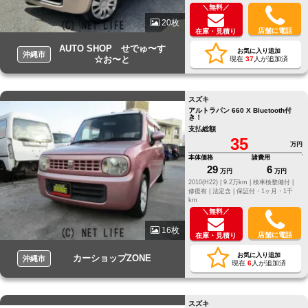
＼無料／
20枚
店舗に電話
在庫・見積り
AUTO SHOP せでゅ〜す
お気に入り追加
沖縄市
☆お〜と
現在
37
人が追加済
スズキ
アルトラパン 660 X Bluetooth付
き！
支払総額
35
万円
本体価格
諸費用
29
6
万円
万円
2010(H22) |
9.2万km |
検車検整備付 |
修復有 |
法定含 |
保証付・1ヶ月・1千
km
＼無料／
16枚
店舗に電話
在庫・見積り
お気に入り追加
カーショップZONE
沖縄市
現在
6
人が追加済
スズキ