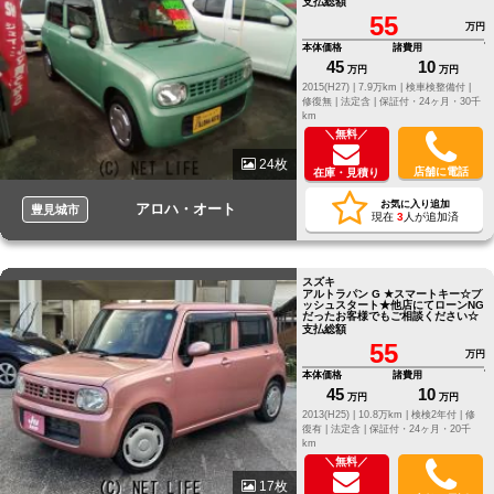
支払総額
55
万円
本体価格
諸費用
45
10
万円
万円
2015(H27) |
7.9万km |
検車検整備付 |
修復無 |
法定含 |
保証付・24ヶ月・30千
km
＼無料／
24枚
店舗に電話
在庫・見積り
お気に入り追加
アロハ・オート
豊見城市
現在
3
人が追加済
スズキ
アルトラパン G ★スマートキー☆プ
ッシュスタート★他店にてローンNG
だったお客様でもご相談ください☆
支払総額
55
万円
本体価格
諸費用
45
10
万円
万円
2013(H25) |
10.8万km |
検検2年付 |
修
復有 |
法定含 |
保証付・24ヶ月・20千
km
＼無料／
17枚