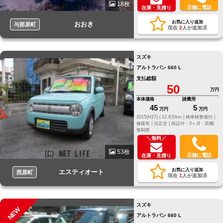
18枚
店舗に電話
在庫・見積り
お気に入り追加
おおき
与那原町
現在
2
人が追加済
スズキ
アルトラパン 660 L
支払総額
50
万円
本体価格
諸費用
45
5
万円
万円
2015(H27) |
12.9万km |
検車検整備付 |
修復有 |
法定含 |
保証付・3ヶ月・距離
無制限
＼無料／
53枚
店舗に電話
在庫・見積り
お気に入り追加
エスティオート
西原町
現在
1
人が追加済
スズキ
NEW
アルトラパン 660 L