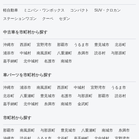
軽自動車
ミニバン・ワンボックス
コンパクト
SUV・クロカン
ステーションワゴン
クーペ
セダン
中古車を市町村から探す
沖縄市
西原町
宜野湾市
那覇市
うるま市
豊見城市
北谷町
浦添市
中城村
南風原町
八重瀬町
糸満市
読谷村
与那原町
嘉手納町
北中城村
名護市
南城市
車パーツを市町村から探す
沖縄市
浦添市
南風原町
西原町
中城村
宜野湾市
うるま市
北谷町
八重瀬町
豊見城市
名護市
与那原町
那覇市
読谷村
嘉手納町
北中城村
糸満市
南城市
金武町
市町村から探す
那覇市
南風原町
与那原町
豊見城市
八重瀬町
南城市
糸満市
沖縄市
読谷村
うるま市
北谷町
嘉手納町
北中城村
宜野湾市