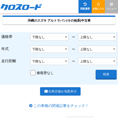
閲覧履歴
お気に入り
メニュー
沖縄のスズキ アルトラパン(その他系)中古車
価格帯
〜
年式
〜
走行距離
〜
修復歴なし
検索
在庫店舗を地図表示
この車種の関連記事をチェック！