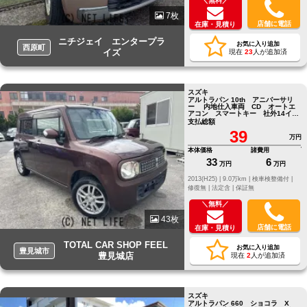
＼無料／
7枚
店舗に電話
在庫・見積り
ニチジェイ エンタープラ
お気に入り追加
西原町
イズ
現在
23
人が追加済
スズキ
アルトラパン 10th アニバーサリ
ー 内地仕入車両 CD オートエ
アコン スマートキー 社外14イン
チアルミホイール
支払総額
39
万円
本体価格
諸費用
33
6
万円
万円
2013(H25) |
9.0万km |
検車検整備付 |
修復無 |
法定含 |
保証無
＼無料／
43枚
店舗に電話
在庫・見積り
TOTAL CAR SHOP FEEL
お気に入り追加
豊見城市
豊見城店
現在
2
人が追加済
スズキ
アルトラパン 660 ショコラ X