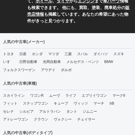
て、
ホイール
、
タイヤ
から
エンジン
まで
車パーツ
情報
も検索できます。 他にも、買取、塗装、廃車処分の
販
売店情報
も掲載しています。あなたの希望にあった物
件がきっと見つかります。
人気の中古車(メーカー)
トヨタ
日産
ホンダ
マツダ
三菱
スバル
ダイハツ
スズキ
いすゞ
日野自動車
光岡自動車
メルセデス・ベンツ
BMW
フォルクスワーゲン
アウデイ
ボルボ
人気の中古車(車種)
スカイライン
ワゴンR
ムーヴ
ライフ
エブリイワゴン
マークII
フィット
ステップワゴン
キューブ
ヴィッツ
マーチ
bB
セレナ
シルビア
アルトラパン
タント
ジムニー
アトレーワゴン
クラウン
ヴォクシー
チェイサー
人気の中古車(ボディタイプ)