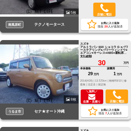
5枚
店舗に電話
お気に入り追加
テクノモータース
南風原町
現在
20
人が追加済
スズキ
アルトラパン 660 ショコラ G ●パワ
ーステアリング●パワーウィンドウ●
エアコン●キーレス●ABS●運転席エ
アバッグ
支払総額
30
万円
本体価格
諸費用
29
1
万円
万円
2014(H26) |
13.5万km |
検検R8/10 |
修
復無 |
法定含 |
保証無
＼無料／
8枚
店舗に電話
在庫・見積り
お気に入り追加
セナ★オート沖縄
うるま市
現在
7
人が追加済
スズキ