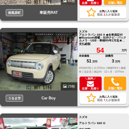
48枚
店舗に電話
在庫・見積り
お気に入り追加
車販売RAT
南風原町
現在
2
人が追加済
スズキ
アルトラパン 660 X ◆全車保証付
◆Bluetooth搭載・社外ナビ・バック
カメラ・USB・車検R9年2月迄★本
土中古★
支払総額
54
万円
本体価格
諸費用
51
3
万円
万円
2016(H28) |
12.8万km |
検検R9/2 |
修復
有 |
法定含 |
保証付・12ヶ月・15千km
＼無料／
29枚
店舗に電話
在庫・見積り
お気に入り追加
Car Boy
うるま市
現在
7
人が追加済
スズキ
アルトラパン 660 G