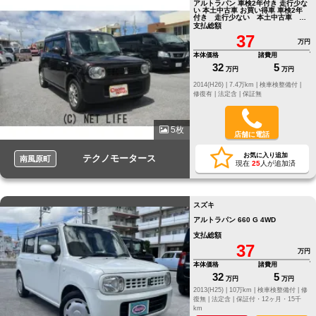
アルトラパン 車検2年付き 走行少な
い 本土中古車 お買い得車 車検2年
付き 走行少ない 本土中古車 お
買い得車
支払総額
37
万円
本体価格
諸費用
32
5
万円
万円
2014(H26) |
7.4万km |
検車検整備付 |
修復有 |
法定含 |
保証無
5枚
店舗に電話
お気に入り追加
テクノモータース
南風原町
現在
25
人が追加済
スズキ
アルトラパン 660 G 4WD
支払総額
37
万円
本体価格
諸費用
32
5
万円
万円
2013(H25) |
10万km |
検車検整備付 |
修
復無 |
法定含 |
保証付・12ヶ月・15千
km