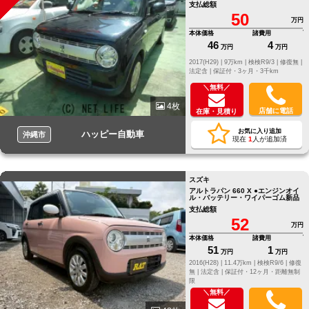
支払総額
50
万円
本体価格
諸費用
46
4
万円
万円
2017(H29) |
9万km |
検検R9/3 |
修復無 |
法定含 |
保証付・3ヶ月・3千km
＼無料／
4枚
店舗に電話
在庫・見積り
お気に入り追加
ハッピー自動車
沖縄市
現在
1
人が追加済
スズキ
アルトラパン 660 X ●エンジンオイ
ル・バッテリー・ワイパーゴム新品
支払総額
52
万円
本体価格
諸費用
51
1
万円
万円
2016(H28) |
11.4万km |
検検R9/6 |
修復
無 |
法定含 |
保証付・12ヶ月・距離無制
限
＼無料／