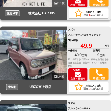
11枚
店舗に電話
在庫・見積り
お気に入り追加
株式会社 CAR XIS
豊見城市
現在
5
人が追加済
スズキ
アルトラパン 660 リミテッド
支払総額
49.9
万円
本体価格
諸費用
40.9
9
万円
万円
2011(H23) |
4.3万km |
検車検整備付 |
修
復無 |
法定含 |
保証付・1ヶ月・距離無
制限
＼無料／
24枚
店舗に電話
在庫・見積り
お気に入り追加
URZO南上原店
中城村
現在
2
人が追加済
スズキ
アルトラパン 660 X