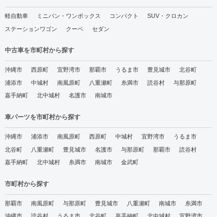
軽自動車
ミニバン・ワンボックス
コンパクト
SUV・クロカン
ステーションワゴン
クーペ
セダン
中古車を市町村から探す
沖縄市
西原町
宜野湾市
那覇市
うるま市
豊見城市
北谷町
浦添市
中城村
南風原町
八重瀬町
糸満市
読谷村
与那原町
嘉手納町
北中城村
名護市
南城市
車パーツを市町村から探す
沖縄市
浦添市
南風原町
西原町
中城村
宜野湾市
うるま市
北谷町
八重瀬町
豊見城市
名護市
与那原町
那覇市
読谷村
嘉手納町
北中城村
糸満市
南城市
金武町
市町村から探す
那覇市
南風原町
与那原町
豊見城市
八重瀬町
南城市
糸満市
沖縄市
読谷村
うるま市
北谷町
嘉手納町
北中城村
宜野湾市