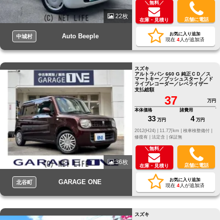
＼無料／
22枚
店舗に電話
在庫・見積り
お気に入り追加
Auto Beeple
中城村
現在
4
人が追加済
スズキ
アルトラパン 660 G 純正ＣＤ／ス
マートキー／プッシュスタート／ド
ライブレコーダー／レベライザー
支払総額
37
万円
本体価格
諸費用
33
4
万円
万円
2012(H24) |
11.7万km |
検車検整備付 |
修復有 |
法定含 |
保証無
＼無料／
36枚
店舗に電話
在庫・見積り
お気に入り追加
GARAGE ONE
北谷町
現在
4
人が追加済
スズキ