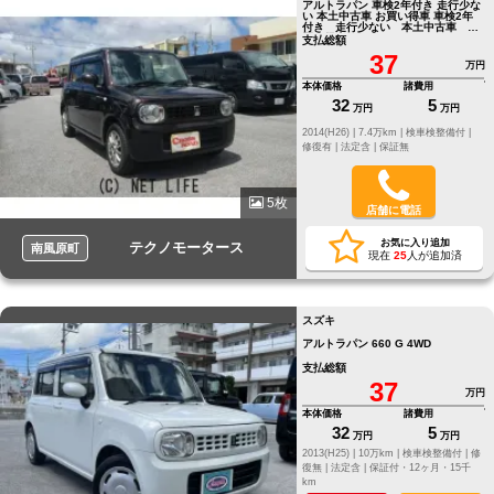
アルトラパン 車検2年付き 走行少な
い 本土中古車 お買い得車 車検2年
付き 走行少ない 本土中古車 お
買い得車
支払総額
37
万円
本体価格
諸費用
32
5
万円
万円
2014(H26) |
7.4万km |
検車検整備付 |
修復有 |
法定含 |
保証無
5枚
店舗に電話
お気に入り追加
テクノモータース
南風原町
現在
25
人が追加済
スズキ
アルトラパン 660 G 4WD
支払総額
37
万円
本体価格
諸費用
32
5
万円
万円
2013(H25) |
10万km |
検車検整備付 |
修
復無 |
法定含 |
保証付・12ヶ月・15千
km