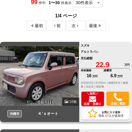
99
1〜30
件中
件表示
1/4 ページ
最初
前
次
最後
スズキ
アルトラパン
支払総額
22.9
万円
本体価格
諸費用
16
6.9
万円
万円
2010(H22) |
8.8万km |
検検2年付 |
修復
無 |
法定含 |
保証無
＼無料／
16枚
店舗に電話
在庫・見積り
お気に入り追加
Ｋ’ｓオート
沖縄市
現在
17
人が追加済