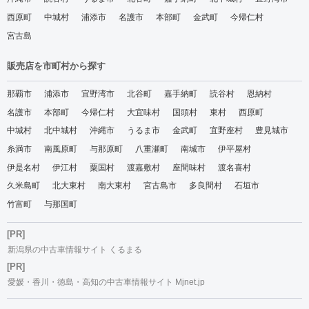
西原町
中城村
浦添市
名護市
本部町
金武町
今帰仁村
宮古島
販売店を市町村から探す
那覇市
浦添市
宜野湾市
北谷町
嘉手納町
読谷村
恩納村
名護市
本部町
今帰仁村
大宜味村
国頭村
東村
西原町
中城村
北中城村
沖縄市
うるま市
金武町
宜野座村
豊見城市
糸満市
南風原町
与那原町
八重瀬町
南城市
伊平屋村
伊是名村
伊江村
粟国村
渡嘉敷村
座間味村
渡名喜村
久米島町
北大東村
南大東村
宮古島市
多良間村
石垣市
竹富町
与那国町
[PR]
新潟県の中古車情報サイト くるまる
[PR]
愛媛・香川・徳島・高知の中古車情報サイト Mjnet.jp