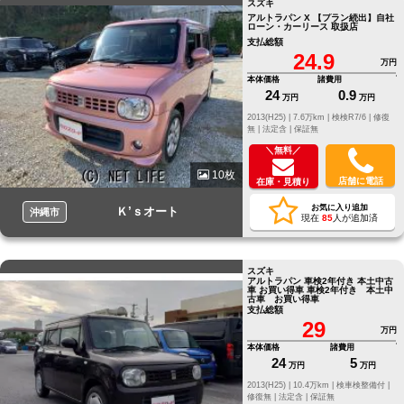
スズキ
アルトラパン X 【プラン続出】自社
ローン・カーリース 取扱店
支払総額
24.9
万円
本体価格
諸費用
24
0.9
万円
万円
2013(H25) |
7.6万km |
検検R7/6 |
修復
無 |
法定含 |
保証無
＼無料／
10枚
店舗に電話
在庫・見積り
お気に入り追加
Ｋ’ｓオート
沖縄市
現在
85
人が追加済
スズキ
アルトラパン 車検2年付き 本土中古
車 お買い得車 車検2年付き 本土中
古車 お買い得車
支払総額
29
万円
本体価格
諸費用
24
5
万円
万円
2013(H25) |
10.4万km |
検車検整備付 |
修復無 |
法定含 |
保証無