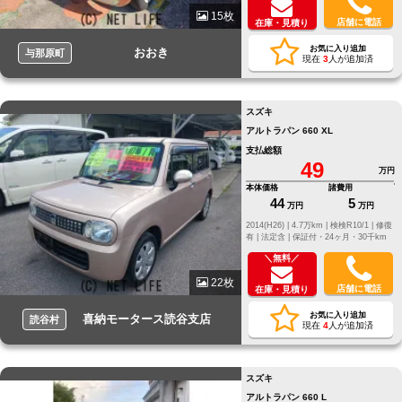
15枚
店舗に電話
在庫・見積り
お気に入り追加
おおき
与那原町
現在
3
人が追加済
スズキ
アルトラパン 660 XL
支払総額
49
万円
本体価格
諸費用
44
5
万円
万円
2014(H26) |
4.7万km |
検検R10/1 |
修復
有 |
法定含 |
保証付・24ヶ月・30千km
＼無料／
22枚
店舗に電話
在庫・見積り
お気に入り追加
喜納モータース読谷支店
読谷村
現在
4
人が追加済
スズキ
アルトラパン 660 L