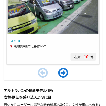
M.AUTO
沖縄県沖縄市比屋根3-3-2
10
在庫
件
Item
1
アルトラパンの最新モデル情報
of
4
女性視点を盛り込んだ3代目
若い女性ユーザーに高評な軽自動車の3代目。女性が車に求めるも