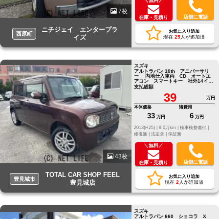
＼無料／
7枚
店舗に電話
在庫・見積り
ニチジェイ エンタープラ
お気に入り追加
西原町
イズ
現在
25
人が追加済
スズキ
アルトラパン 10th アニバーサリ
ー 内地仕入車両 CD オートエ
アコン スマートキー 社外14イン
チアルミホイール
支払総額
39
万円
本体価格
諸費用
33
6
万円
万円
2013(H25) |
9.0万km |
検車検整備付 |
修復無 |
法定含 |
保証無
＼無料／
43枚
店舗に電話
在庫・見積り
TOTAL CAR SHOP FEEL
お気に入り追加
豊見城市
豊見城店
現在
2
人が追加済
スズキ
アルトラパン 660 ショコラ X