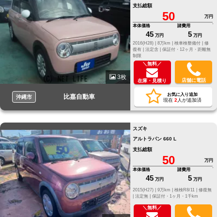
支払総額
50
万円
本体価格
諸費用
45
5
万円
万円
2016(H28) |
8万km |
検車検整備付 |
修
復有 |
法定含 |
保証付・12ヶ月・距離無
制限
＼無料／
3枚
店舗に電話
在庫・見積り
お気に入り追加
比嘉自動車
沖縄市
現在
2
人が追加済
スズキ
アルトラパン 660 L
支払総額
50
万円
本体価格
諸費用
45
5
万円
万円
2015(H27) |
9万km |
検検R8/11 |
修復無
|
法定無 |
保証付・1ヶ月・1千km
＼無料／