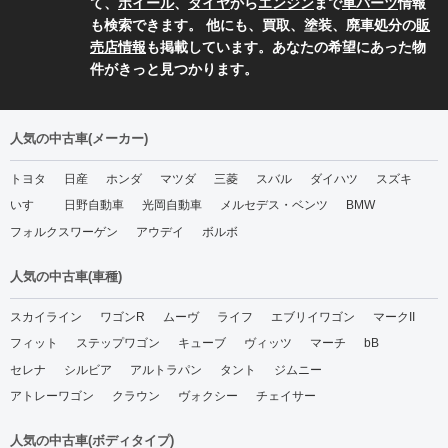
て、
ホイール
、
タイヤ
から
エンジン
まで
車パーツ
情報
も検索できます。 他にも、買取、塗装、廃車処分の
販
売店情報
も掲載しています。あなたの希望にあった物
件がきっと見つかります。
人気の中古車(メーカー)
トヨタ
日産
ホンダ
マツダ
三菱
スバル
ダイハツ
スズキ
いすゞ
日野自動車
光岡自動車
メルセデス・ベンツ
BMW
フォルクスワーゲン
アウデイ
ボルボ
人気の中古車(車種)
スカイライン
ワゴンR
ムーヴ
ライフ
エブリイワゴン
マークII
フィット
ステップワゴン
キューブ
ヴィッツ
マーチ
bB
セレナ
シルビア
アルトラパン
タント
ジムニー
アトレーワゴン
クラウン
ヴォクシー
チェイサー
人気の中古車(ボディタイプ)