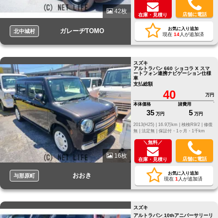
42枚
店舗に電話
在庫・見積り
お気に入り追加
ガレーヂTOMO
北中城村
現在
14
人が追加済
スズキ
アルトラパン 660 ショコラ X スマ
ートフォン連携ナビゲーション仕様
車
支払総額
40
万円
本体価格
諸費用
35
5
万円
万円
2013(H25) |
16.9万km |
検検R9/2 |
修復
無 |
法定無 |
保証付・1ヶ月・1千km
＼無料／
16枚
店舗に電話
在庫・見積り
お気に入り追加
おおき
与那原町
現在
1
人が追加済
スズキ
アルトラパン 10thアニバーサリーリ