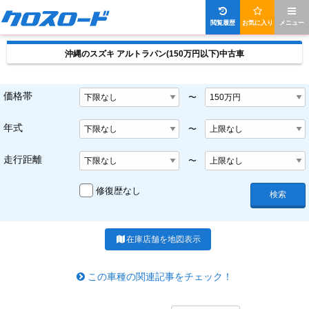
閲覧履歴
お気に入り
メニュー
沖縄のスズキ アルトラパン(150万円以下)中古車
価格帯
〜
年式
〜
走行距離
〜
修復歴なし
検索
在庫店舗を地図表示
この車種の関連記事をチェック！