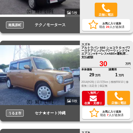
5枚
店舗に電話
お気に入り追加
テクノモータース
南風原町
現在
20
人が追加済
スズキ
アルトラパン 660 ショコラ G ●パワ
ーステアリング●パワーウィンドウ●
エアコン●キーレス●ABS●運転席エ
アバッグ
支払総額
30
万円
本体価格
諸費用
29
1
万円
万円
2014(H26) |
13.5万km |
検検R8/10 |
修
復無 |
法定含 |
保証無
＼無料／
8枚
店舗に電話
在庫・見積り
お気に入り追加
セナ★オート沖縄
うるま市
現在
7
人が追加済
スズキ