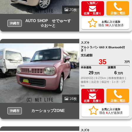
＼無料／
20枚
店舗に電話
在庫・見積り
AUTO SHOP せでゅ〜す
お気に入り追加
沖縄市
☆お〜と
現在
38
人が追加済
スズキ
アルトラパン 660 X Bluetooth付
き！
支払総額
35
万円
本体価格
諸費用
29
6
万円
万円
2010(H22) |
9.2万km |
検車検整備付 |
修復有 |
法定含 |
保証付・1ヶ月・1千
km
＼無料／
16枚
店舗に電話
在庫・見積り
お気に入り追加
カーショップZONE
沖縄市
現在
6
人が追加済
スズキ