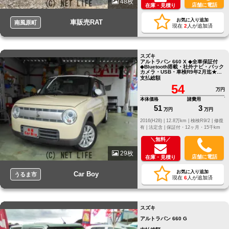
48枚
店舗に電話
在庫・見積り
お気に入り追加
車販売RAT
南風原町
現在
2
人が追加済
スズキ
アルトラパン 660 X ◆全車保証付
◆Bluetooth搭載・社外ナビ・バック
カメラ・USB・車検R9年2月迄★本
土中古★
支払総額
54
万円
本体価格
諸費用
51
3
万円
万円
2016(H28) |
12.8万km |
検検R9/2 |
修復
有 |
法定含 |
保証付・12ヶ月・15千km
＼無料／
29枚
店舗に電話
在庫・見積り
お気に入り追加
Car Boy
うるま市
現在
6
人が追加済
スズキ
アルトラパン 660 G