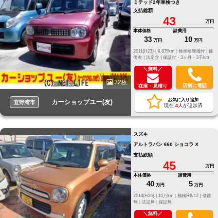
ミテッド2年車検つき
支払総額
43
万円
本体価格
諸費用
33
10
万円
万円
2011(H23) |
9.8万km |
検車検整備付 |
修
復有 |
法定含 |
保証付・3ヶ月・3千km
＼無料／
32枚
店舗に電話
在庫・見積り
お気に入り追加
カーショップユー(友)
宜野湾市
現在
4
人が追加済
スズキ
アルトラパン 660 ショコラ X
支払総額
45
万円
本体価格
諸費用
40
5
万円
万円
2014(H26) |
10万km |
検検R9/12 |
修復
無 |
法定無 |
保証無
＼無料／