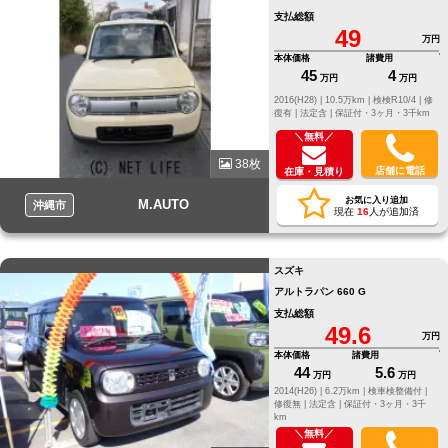
支払総額
49
万円
本体価格
諸費用
45
4
万円
万円
2016(H28) |
10.5万km |
検検R10/4 |
修
復有 |
法定含 |
保証付・3ヶ月・3千km
＼無料／
38枚
店舗に電話
在庫・見積り
お気に入り追加
M.AUTO
沖縄市
現在
16
人が追加済
スズキ
アルトラパン 660 G
支払総額
49.6
万円
本体価格
諸費用
44
5.6
万円
万円
2014(H26) |
6.2万km |
検車検整備付 |
修復無 |
法定含 |
保証付・3ヶ月・3千
km
＼無料／