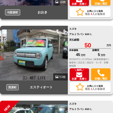
18枚
店舗に電話
在庫・見積り
お気に入り追加
おおき
与那原町
現在
2
人が追加済
スズキ
アルトラパン 660 L
支払総額
50
万円
本体価格
諸費用
45
5
万円
万円
2015(H27) |
12.9万km |
検車検整備付 |
修復有 |
法定含 |
保証付・3ヶ月・距離
無制限
＼無料／
53枚
店舗に電話
在庫・見積り
お気に入り追加
エスティオート
西原町
現在
1
人が追加済
スズキ
NEW
アルトラパン 660 L