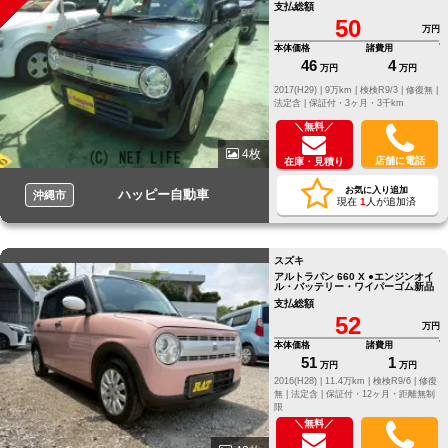
支払総額
50
万円
本体価格
諸費用
46
4
万円
万円
2017(H29) |
9万km |
検検R9/3 |
修復無 |
法定含 |
保証付・3ヶ月・3千km
＼無料／
4枚
店舗に電話
在庫・見積り
お気に入り追加
ハッピー自動車
沖縄市
現在
1
人が追加済
スズキ
アルトラパン 660 X ●エンジンオイ
ル・バッテリー・ワイパーゴム新品
支払総額
52
万円
本体価格
諸費用
51
1
万円
万円
2016(H28) |
11.4万km |
検検R9/6 |
修復
無 |
法定含 |
保証付・12ヶ月・距離無制
限
＼無料／