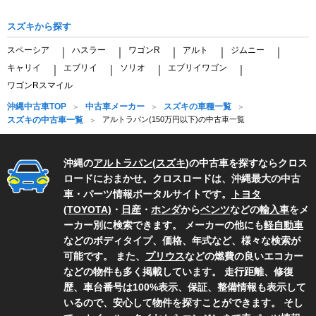
スズキから探す
スペーシア
ハスラー
ワゴンR
アルト
ジムニー
｜
｜
｜
｜
｜
キャリイ
エブリイ
ソリオ
エブリイワゴン
｜
｜
｜
｜
ワゴンRスマイル
沖縄中古車TOP
中古車メーカー
スズキの車種一覧
スズキの中古車一覧
アルトラパン(150万円以下)の中古車一覧
沖縄の
アルトラパン
(
スズキ
)の中古車を探すならクロス
ロードにおまかせ。クロスロードは、沖縄最大の中古
車・パーツ情報ポータルサイトです。
トヨタ
(TOYOTA)
・
日産
・
ホンダ
から
ベンツ
などの
輸入車
をメ
ーカー別に検索できます。 メーカーの他にも
軽自動車
などのボディタイプ、価格、年式など、様々な検索が
可能です。 また、
プリウス
などの燃費の良いエコカー
などの物件も多く掲載しています。 走行距離、修復
歴、車台番号は100%表示、保証、整備情報も表示して
いるので、安心して物件を探すことができます。 そし