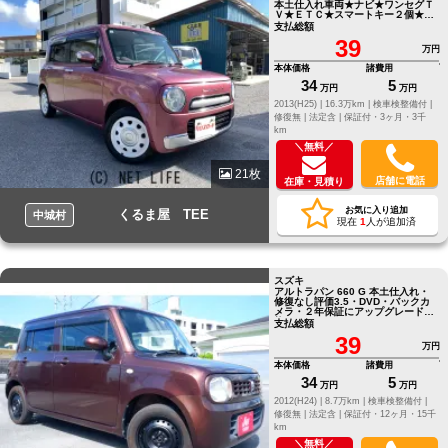
本土仕入れ車両★ナビ★ワンセグＴ
Ｖ★ＥＴＣ★スマートキー２個★プ
ッシュスタート★バックカメラ
支払総額
39
万円
本体価格
諸費用
34
5
万円
万円
2013(H25) |
16.3万km |
検車検整備付 |
修復無 |
法定含 |
保証付・3ヶ月・3千
km
＼無料／
21枚
店舗に電話
在庫・見積り
お気に入り追加
くるま屋 TEE
中城村
現在
1
人が追加済
スズキ
アルトラパン 660 G 本土仕入れ・
修復なし評価3.5・DVD・バックカ
メラ・２年保証にアップグレード可
能
支払総額
39
万円
本体価格
諸費用
34
5
万円
万円
2012(H24) |
8.7万km |
検車検整備付 |
修復無 |
法定含 |
保証付・12ヶ月・15千
km
＼無料／