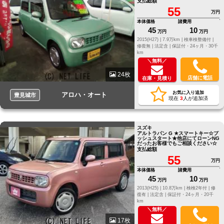
支払総額
55
万円
本体価格
諸費用
45
10
万円
万円
2015(H27) |
7.9万km |
検車検整備付 |
修復無 |
法定含 |
保証付・24ヶ月・30千
km
＼無料／
24枚
店舗に電話
在庫・見積り
お気に入り追加
アロハ・オート
豊見城市
現在
3
人が追加済
スズキ
アルトラパン G ★スマートキー☆プ
ッシュスタート★他店にてローンNG
だったお客様でもご相談ください☆
支払総額
55
万円
本体価格
諸費用
45
10
万円
万円
2013(H25) |
10.8万km |
検検2年付 |
修
復有 |
法定含 |
保証付・24ヶ月・20千
km
＼無料／
17枚