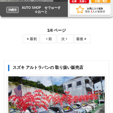
店舗に電話
在庫・見積り
AUTO SHOP せでゅ〜す
お気に入り追加
沖縄市
☆お〜と
現在
2
人が追加済
1/4 ページ
最初
前
次
最後
スズキ アルトラパンの 取り扱い販売店