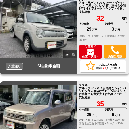
アルトラパン 660 G オートギヤシ
フト 可愛いラパン入荷 車検も令和
9年1月までオートギヤシフト不良の
為 走行少ない６万キロ代のミッシ
支払総額
ン交換
32
万円
本体価格
諸費用
29
3
万円
万円
2016(H28) |
検検R9/1 |
修復無 |
法定含 |
保証無
＼無料／
4枚
店舗に電話
在庫・見積り
お気に入り追加
SI自動車企画
八重瀬町
現在
26
人が追加済
スズキ
アルトラパン G ☆お洒落なシャンパ
ンピンク★他店にてローンNGだった
お客様でも大丈夫★お気軽にご相談
ください☆
支払総額
35
万円
本体価格
諸費用
29
6
万円
万円
2014(H26) |
12.8万km |
検検R10/6 |
修
復有 |
法定含 |
保証付・24ヶ月・20千
km