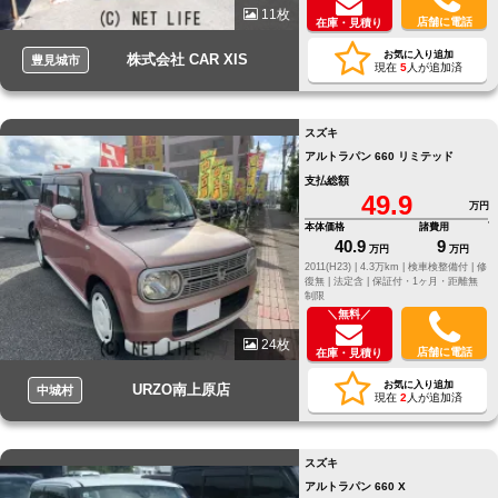
11枚
店舗に電話
在庫・見積り
お気に入り追加
株式会社 CAR XIS
豊見城市
現在
5
人が追加済
スズキ
アルトラパン 660 リミテッド
支払総額
49.9
万円
本体価格
諸費用
40.9
9
万円
万円
2011(H23) |
4.3万km |
検車検整備付 |
修
復無 |
法定含 |
保証付・1ヶ月・距離無
制限
＼無料／
24枚
店舗に電話
在庫・見積り
お気に入り追加
URZO南上原店
中城村
現在
2
人が追加済
スズキ
アルトラパン 660 X