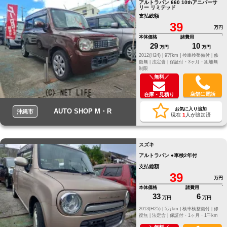
アルトラパン 660 10thアニバーサ
リー リミテッド
支払総額
39
万円
本体価格
諸費用
29
10
万円
万円
2012(H24) |
9万km |
検車検整備付 |
修
復無 |
法定含 |
保証付・3ヶ月・距離無
制限
＼無料／
店舗に電話
在庫・見積り
お気に入り追加
AUTO SHOP M・R
沖縄市
現在
1
人が追加済
スズキ
アルトラパン ●車検2年付
支払総額
39
万円
本体価格
諸費用
33
6
万円
万円
2013(H25) |
5万km |
検車検整備付 |
修
復無 |
法定含 |
保証付・1ヶ月・1千km