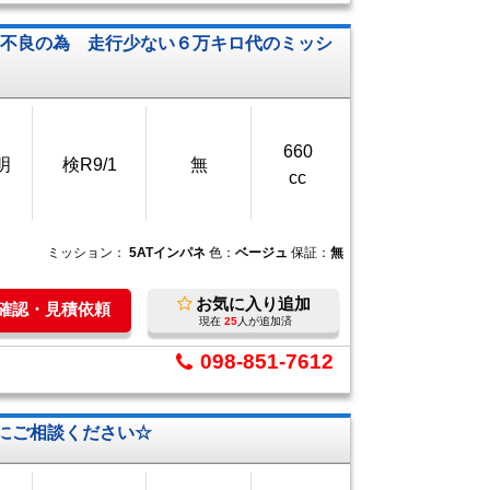
ト不良の為 走行少ない６万キロ代のミッシ
660
明
検R9/1
無
cc
ミッション：
5ATインパネ
色：
ベージュ
保証：
無
お気に入り追加
庫確認・見積依頼
現在
25
人が追加済
098-851-7612
にご相談ください☆