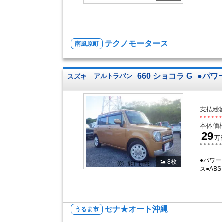
テクノモータース
南風原町
660 ショコラ G
●パワ
スズキ
アルトラパン
支払総
本体価
29
万
●パワ
8枚
ス●AB
セナ★オート沖縄
うるま市