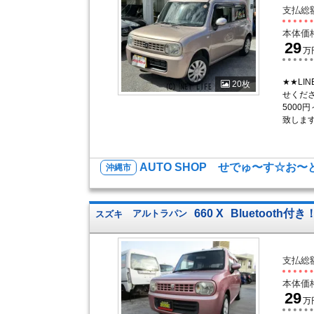
支払総
本体価
29
万
★★LIN
20枚
せくだ
5000
致します
AUTO SHOP せでゅ〜す☆お〜
沖縄市
660 X
Bluetooth付き
スズキ
アルトラパン
支払総
本体価
29
万