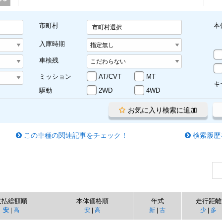
市町村
本
市町村選択
入庫時期
車検残
ミッション
AT/CVT
MT
キ
駆動
2WD
4WD
お気に入り検索に追加
この車種の関連記事をチェック！
検索履歴
支払総額順
本体価格順
年式
走行距離
安
|
高
安
|
高
新
|
古
少
|
多