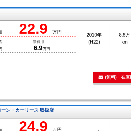
22.9
万円
額
2010年
8.8万
格
諸費用
(H22)
km
6.9
円
万円
(無料) 在
ローン・カーリース 取扱店
24.9
万円
額