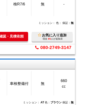
検R7/6
無
-
ミッション：
色：
保証：
無
お気に入り追加
庫確認・見積依頼
現在
85
人が追加済
080-2749-3147
万
660
車検整備付
無
cc
ミッション：
AT
色：
ブラウン
保証：
無