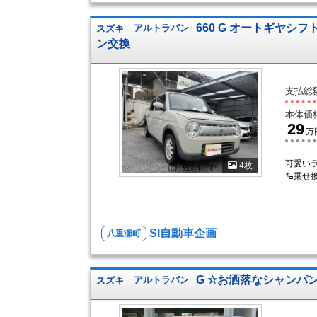
660 G オートギヤシフ
スズキ
アルトラパン
ン交換
支払総
本体価
29
万
可愛いラ
4枚
㌔乗せ
SI自動車企画
八重瀬町
G ☆お洒落なシャンパ
スズキ
アルトラパン