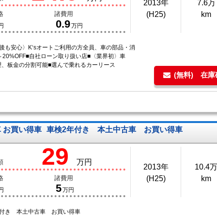
2013年
7.6万
格
諸費用
(H25)
km
0.9
円
万円
後も安心〉K‘sオートご利用の方全員、車の部品・消
～20%OFF■自社ローン取り扱い店■〈業界初〉車
理、板金の分割可能■選んで乗れるカーリース
(無料) 在
車 お買い得車
車検2年付き 本土中古車 お買い得車
29
万円
額
2013年
10.4
格
諸費用
(H25)
km
5
円
万円
年付き 本土中古車 お買い得車