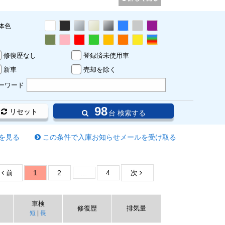
体色
修復歴なし
登録済未使用車
新車
売却を除く
ーワード
98
リセット
台 検索する
を見る
この条件で入庫お知らせメールを受け取る
前
1
2
…
4
次
車検
修復歴
排気量
短
|
長