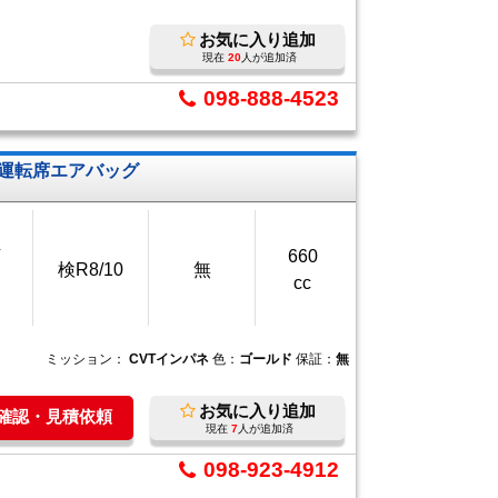
お気に入り追加
現在
20
人が追加済
098-888-4523
●運転席エアバッグ
万
660
検R8/10
無
cc
ミッション：
CVTインパネ
色：
ゴールド
保証：
無
お気に入り追加
庫確認・見積依頼
現在
7
人が追加済
098-923-4912