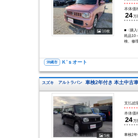
本体価
24
万
■〈購入
10枚
耗品10
検、修
Ｋ’ｓオート
沖縄市
車検2年付き 本土中古
スズキ
アルトラパン
支払総
本体価
24
万
車検2
5枚