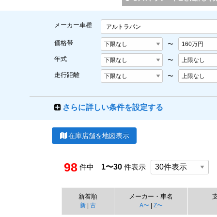
メーカー車種
アルトラパン
価格帯
〜
年式
〜
走行距離
〜
さらに詳しい条件を設定する
在庫店舗を地図表示
98
件中
1〜30
件表示
新着順
メーカー・車名
新
|
古
A〜
|
Z〜