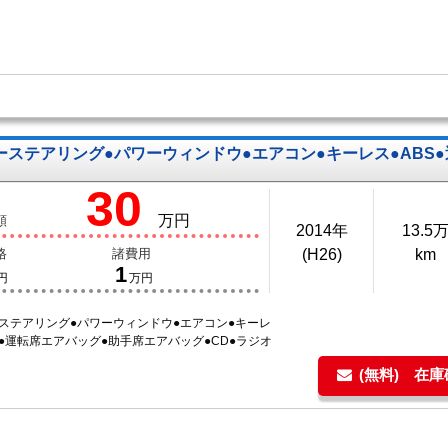
ーステアリング●パワーウィンドウ●エアコン●キーレス●ABS
30
万円
額
2014年
13.5
格
諸費用
(H26)
km
1
円
万円
ーステアリング●パワーウィンドウ●エアコン●キーレ
S●運転席エアバッグ●助手席エアバッグ●CD●ラジオ
(無料) 在