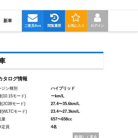
新車
ご意見Box
閲覧履歴
お気に入り
ログイン
車
カタログ情報
ンジン種別
ハイブリッド
費
(10.15モード)
ーkm/L
費
(JC08モード)
27.4〜35.6km/L
費
(WLTCモード)
23.4〜27.3km/L
気量
657〜658cc
車定員
4名
詳しく見る