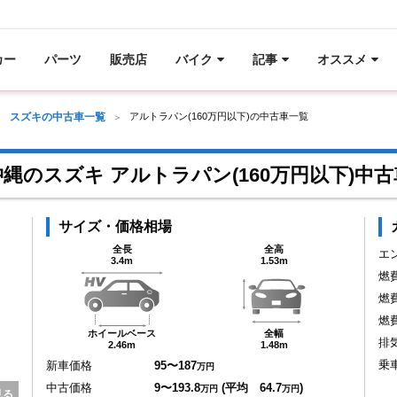
カー
パーツ
販売店
バイク
記事
オススメ
スズキの中古車一覧
アルトラパン(160万円以下)の中古車一覧
沖縄のスズキ アルトラパン(160万円以下)中古
サイズ・価格相場
全長
全高
エ
3.4m
1.53m
燃
燃
燃
ホイールベース
全幅
排
2.46m
1.48m
乗
新車価格
95〜187
万円
中古価格
9〜193.8
(平均 64.7
)
万円
万円
見る