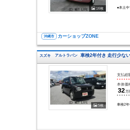
●本土
16枚
カーショップZONE
沖縄市
車検2年付き 走行少ない
スズキ
アルトラパン
支払総
本体価
32
万
車検2
5枚