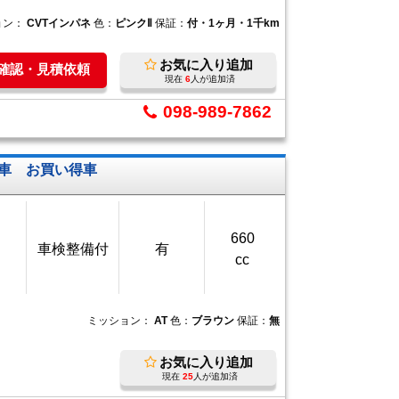
ョン：
CVTインパネ
色：
ピンクⅡ
保証：
付・1ヶ月・1千km
お気に入り追加
庫確認・見積依頼
現在
6
人が追加済
098-989-7862
車 お買い得車
660
車検整備付
有
cc
ミッション：
AT
色：
ブラウン
保証：
無
お気に入り追加
現在
25
人が追加済