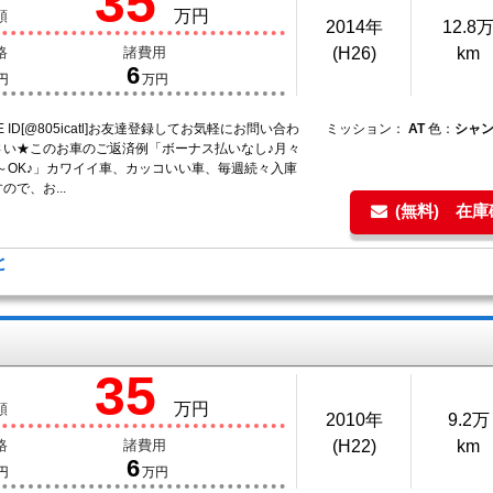
35
万円
額
2014年
12.8
格
諸費用
(H26)
km
6
円
万円
E ID[@805icatl]お友達登録してお気軽にお問い合わ
ミッション：
AT
色：
シャ
さい★このお車のご返済例「ボーナス払いなし♪月々
円～OK♪」カワイイ車、カッコいい車、毎週続々入庫
ので、お...
(無料) 在
と
！
35
万円
額
2010年
9.2万
格
諸費用
(H22)
km
6
円
万円