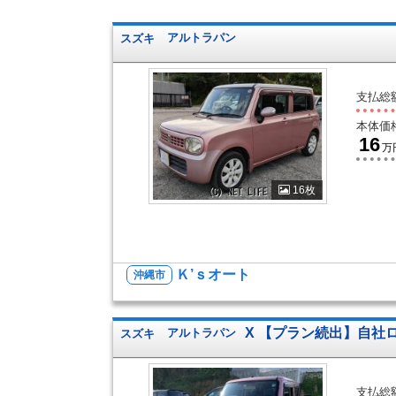
スズキ
アルトラパン
支払総
本体価
16
万
16枚
Ｋ’ｓオート
沖縄市
X 【プラン続出】自社
スズキ
アルトラパン
支払総