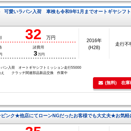
ト
可愛いラパン入荷 車検も令和9年1月までオートギヤシフ
32
万円
額
2016年
走行不
格
諸費用
(H28)
3
円
万円
パン入荷 オートギヤシフトミッション走行55000
換え クラッチ関連部品新品交換 作業中
(無料) 在
ンピンク★他店にてローンNGだったお客様でも大丈夫★お気軽