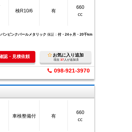
万
660
検R10/6
有
cc
ンパンピンクパールメタリック
保証：
付・24ヶ月・20千km
お気に入り追加
庫確認・見積依頼
現在
37
人が追加済
098-921-3970
660
車検整備付
有
cc