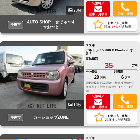
＼無料／
20枚
店舗に電話
在庫・見積り
AUTO SHOP せでゅ〜す
お気に入り追加
沖縄市
☆お〜と
現在
37
人が追加済
スズキ
アルトラパン 660 X Bluetooth付
き！
支払総額
35
万円
本体価格
諸費用
29
6
万円
万円
2010(H22) |
9.2万km |
検車検整備付 |
修復有 |
法定含 |
保証付・1ヶ月・1千
km
＼無料／
16枚
店舗に電話
在庫・見積り
お気に入り追加
カーショップZONE
沖縄市
現在
6
人が追加済
スズキ