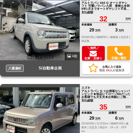
アルトラパン 660 G オートギヤシ
フト 可愛いラパン入荷 車検も令和
9年1月までオートギヤシフト不良の
為 走行少ない６万キロ代のミッシ
支払総額
ン交換
32
万円
本体価格
諸費用
29
3
万円
万円
2016(H28) |
検検R9/1 |
修復無 |
法定含 |
保証無
＼無料／
4枚
店舗に電話
在庫・見積り
お気に入り追加
SI自動車企画
八重瀬町
現在
24
人が追加済
スズキ
アルトラパン G ☆お洒落なシャンパ
ンピンク★他店にてローンNGだった
お客様でも大丈夫★お気軽にご相談
ください☆
支払総額
35
万円
本体価格
諸費用
29
6
万円
万円
2014(H26) |
12.8万km |
検検R10/6 |
修
復有 |
法定含 |
保証付・24ヶ月・20千
km