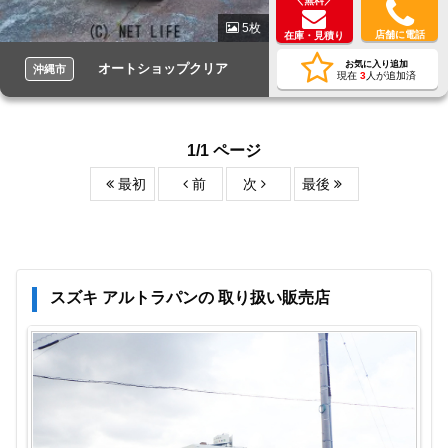
＼無料／
5枚
店舗に電話
在庫・見積り
お気に入り追加
オートショップクリア
沖縄市
現在
3
人が追加済
1/1 ページ
最初
前
次
最後
スズキ アルトラパンの 取り扱い販売店