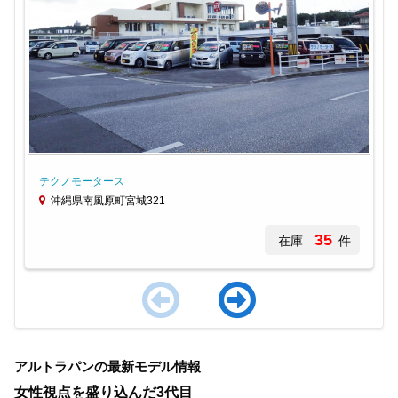
テクノモータース
沖縄県南風原町宮城321
35
在庫
件
Item
1
アルトラパンの最新モデル情報
of
4
女性視点を盛り込んだ3代目