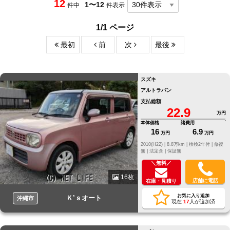
12
1〜12
件中
件表示
1/1 ページ
最初
前
次
最後
スズキ
アルトラパン
支払総額
22.9
万円
本体価格
諸費用
16
6.9
万円
万円
2010(H22) |
8.8万km |
検検2年付 |
修復
無 |
法定含 |
保証無
＼無料／
16枚
店舗に電話
在庫・見積り
お気に入り追加
Ｋ’ｓオート
沖縄市
現在
17
人が追加済