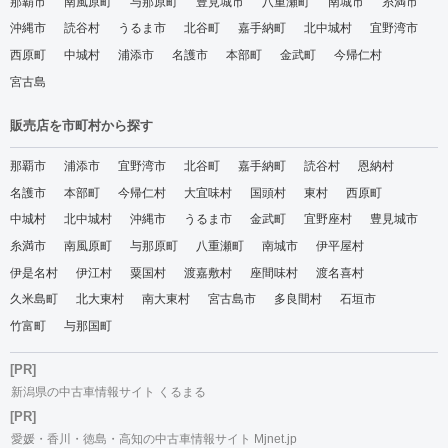
那覇市
南風原町
与那原町
豊見城市
八重瀬町
南城市
糸満市
沖縄市
読谷村
うるま市
北谷町
嘉手納町
北中城村
宜野湾市
西原町
中城村
浦添市
名護市
本部町
金武町
今帰仁村
宮古島
販売店を市町村から探す
那覇市
浦添市
宜野湾市
北谷町
嘉手納町
読谷村
恩納村
名護市
本部町
今帰仁村
大宜味村
国頭村
東村
西原町
中城村
北中城村
沖縄市
うるま市
金武町
宜野座村
豊見城市
糸満市
南風原町
与那原町
八重瀬町
南城市
伊平屋村
伊是名村
伊江村
粟国村
渡嘉敷村
座間味村
渡名喜村
久米島町
北大東村
南大東村
宮古島市
多良間村
石垣市
竹富町
与那国町
[PR]
新潟県の中古車情報サイト くるまる
[PR]
愛媛・香川・徳島・高知の中古車情報サイト Mjnet.jp