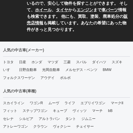
いるので、安心して物件を探すことができます。 そし
て、
ホイール
、
タイヤ
から
エンジン
まで
車パーツ
情報
も検索できます。 他にも、買取、塗装、廃車処分の
販
売店情報
も掲載しています。あなたの希望にあった物
件がきっと見つかります。
人気の中古車(メーカー)
トヨタ
日産
ホンダ
マツダ
三菱
スバル
ダイハツ
スズキ
いすゞ
日野自動車
光岡自動車
メルセデス・ベンツ
BMW
フォルクスワーゲン
アウデイ
ボルボ
人気の中古車(車種)
スカイライン
ワゴンR
ムーヴ
ライフ
エブリイワゴン
マークII
フィット
ステップワゴン
キューブ
ヴィッツ
マーチ
bB
セレナ
シルビア
アルトラパン
タント
ジムニー
アトレーワゴン
クラウン
ヴォクシー
チェイサー