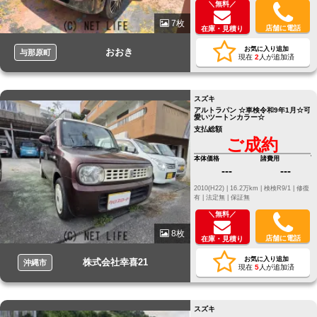
＼無料／
7枚
店舗に電話
在庫・見積り
お気に入り追加
おおき
与那原町
現在
2
人が追加済
スズキ
アルトラパン ☆車検令和9年1月☆可
愛いツートンカラー☆
支払総額
ご成約
本体価格
諸費用
---
---
2010(H22) |
16.2万km |
検検R9/1 |
修復
有 |
法定無 |
保証無
＼無料／
8枚
店舗に電話
在庫・見積り
お気に入り追加
株式会社幸喜21
沖縄市
現在
5
人が追加済
スズキ