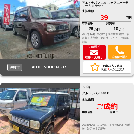
アルトラパン 660 10thアニバーサ
リー リミテッド
支払総額
39
万円
本体価格
諸費用
29
10
万円
万円
2012(H24) |
9万km |
検車検整備付 |
修
復無 |
法定含 |
保証付・3ヶ月・距離無
制限
＼無料／
店舗に電話
在庫・見積り
お気に入り追加
AUTO SHOP M・R
沖縄市
現在
1
人が追加済
スズキ
アルトラパン 660 G
支払総額
ご成約
本体価格
諸費用
---
---
2008(H20) |
14.5万km |
検検R9/2 |
修復
無 |
法定無 |
保証無