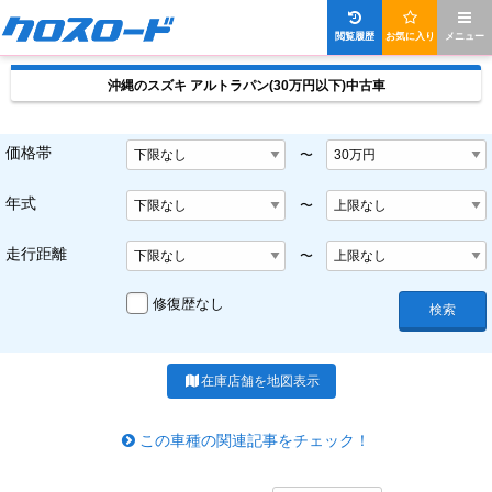
閲覧履歴
お気に入り
メニュー
沖縄のスズキ アルトラパン(30万円以下)中古車
価格帯
〜
年式
〜
走行距離
〜
修復歴なし
検索
在庫店舗を地図表示
この車種の関連記事をチェック！