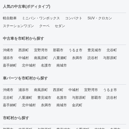
人気の中古車(ボディタイプ)
軽自動車
ミニバン・ワンボックス
コンパクト
SUV・クロカン
ステーションワゴン
クーペ
セダン
中古車を市町村から探す
沖縄市
西原町
宜野湾市
那覇市
うるま市
豊見城市
北谷町
浦添市
中城村
南風原町
八重瀬町
糸満市
読谷村
与那原町
嘉手納町
北中城村
名護市
南城市
車パーツを市町村から探す
沖縄市
浦添市
南風原町
西原町
中城村
宜野湾市
うるま市
北谷町
八重瀬町
豊見城市
名護市
与那原町
那覇市
読谷村
嘉手納町
北中城村
糸満市
南城市
金武町
市町村から探す