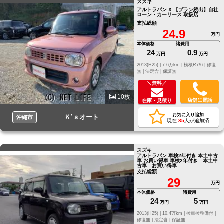
スズキ
アルトラパン X 【プラン続出】自社
ローン・カーリース 取扱店
支払総額
24.9
万円
本体価格
諸費用
24
0.9
万円
万円
2013(H25) |
7.6万km |
検検R7/6 |
修復
無 |
法定含 |
保証無
＼無料／
10枚
店舗に電話
在庫・見積り
お気に入り追加
Ｋ’ｓオート
沖縄市
現在
85
人が追加済
スズキ
アルトラパン 車検2年付き 本土中古
車 お買い得車 車検2年付き 本土中
古車 お買い得車
支払総額
29
万円
本体価格
諸費用
24
5
万円
万円
2013(H25) |
10.4万km |
検車検整備付 |
修復無 |
法定含 |
保証無