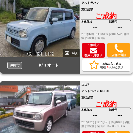
アルトラパン
支払総額
ご成約
本体価格
諸費用
---
---
2011(H23) |
14.3万km |
検検R7/2 |
修復
無 |
法定無 |
保証無
＼無料／
14枚
店舗に電話
在庫・見積り
お気に入り追加
Ｋ’ｓオート
沖縄市
現在
8
人が追加済
スズキ
アルトラパン 660 XL
支払総額
ご成約
本体価格
諸費用
---
---
2014(H26) |
12.7万km |
検検R8/6 |
修復
無 |
法定含 |
保証付・3ヶ月・3千km