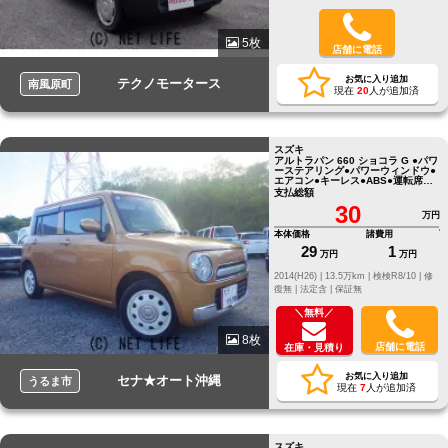
5枚
店舗に電話
お気に入り追加
テクノモータース
南風原町
現在
20
人が追加済
スズキ
アルトラパン 660 ショコラ G ●パワ
ーステアリング●パワーウィンドウ●
エアコン●キーレス●ABS●運転席エ
アバッグ
支払総額
30
万円
本体価格
諸費用
29
1
万円
万円
2014(H26) |
13.5万km |
検検R8/10 |
修
復無 |
法定含 |
保証無
＼無料／
8枚
店舗に電話
在庫・見積り
お気に入り追加
セナ★オート沖縄
うるま市
現在
7
人が追加済
スズキ