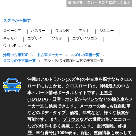
モデル、グレードごとに詳しく見る
スズキから探す
スペーシア
ハスラー
ワゴンR
アルト
ジムニー
｜
｜
｜
｜
｜
キャリイ
エブリイ
ソリオ
エブリイワゴン
｜
｜
｜
｜
ワゴンRスマイル
沖縄中古車TOP
中古車メーカー
スズキの車種一覧
スズキの中古車一覧
アルトラパン(30万円以下)の中古車一覧
沖縄の
アルトラパン
(
スズキ
)の中古車を探すならクロス
ロードにおまかせ。クロスロードは、沖縄最大の中古
車・パーツ情報ポータルサイトです。
トヨタ
(TOYOTA)
・
日産
・
ホンダ
から
ベンツ
などの
輸入車
をメ
ーカー別に検索できます。 メーカーの他にも
軽自動車
などのボディタイプ、価格、年式など、様々な検索が
可能です。 また、
プリウス
などの燃費の良いエコカー
などの物件も多く掲載しています。 走行距離、修復
歴、車台番号は100%表示、保証、整備情報も表示して