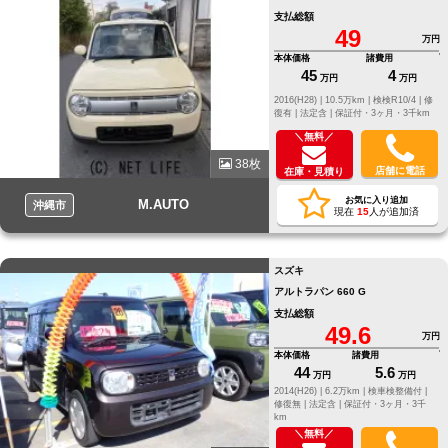
支払総額
49
万円
本体価格
諸費用
45
4
万円
万円
2016(H28) |
10.5万km |
検検R10/4 |
修
復有 |
法定含 |
保証付・3ヶ月・3千km
＼無料／
38枚
店舗に電話
在庫・見積り
お気に入り追加
M.AUTO
沖縄市
現在
15
人が追加済
スズキ
アルトラパン 660 G
支払総額
49.6
万円
本体価格
諸費用
44
5.6
万円
万円
2014(H26) |
6.2万km |
検車検整備付 |
修復無 |
法定含 |
保証付・3ヶ月・3千
km
＼無料／