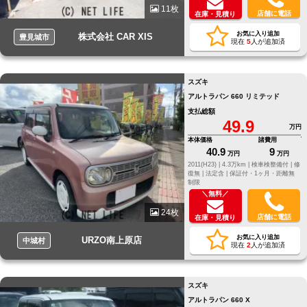
11枚
店舗に電話
在庫・見積り
お気に入り追加
株式会社 CAR XIS
豊見城市
現在
5
人が追加済
スズキ
アルトラパン 660 リミテッド
支払総額
49.9
万円
本体価格
諸費用
40.9
9
万円
万円
2011(H23) |
4.3万km |
検車検整備付 |
修
復無 |
法定含 |
保証付・1ヶ月・距離無
制限
＼無料／
24枚
店舗に電話
在庫・見積り
お気に入り追加
URZO南上原店
中城村
現在
2
人が追加済
スズキ
アルトラパン 660 X