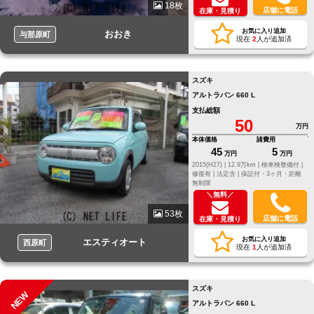
18枚
店舗に電話
在庫・見積り
お気に入り追加
おおき
与那原町
現在
2
人が追加済
スズキ
アルトラパン 660 L
支払総額
50
万円
本体価格
諸費用
45
5
万円
万円
2015(H27) |
12.9万km |
検車検整備付 |
修復有 |
法定含 |
保証付・3ヶ月・距離
無制限
＼無料／
53枚
店舗に電話
在庫・見積り
お気に入り追加
エスティオート
西原町
現在
1
人が追加済
スズキ
NEW
アルトラパン 660 L