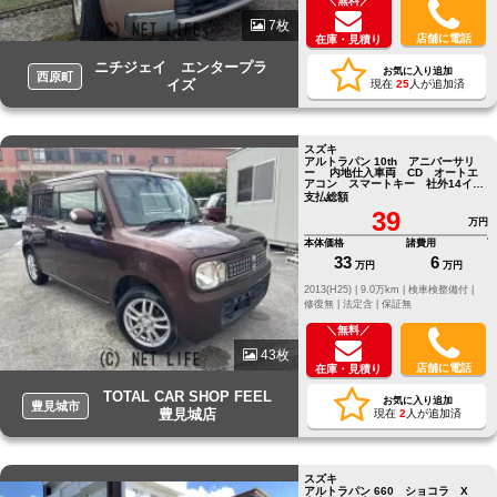
＼無料／
7枚
店舗に電話
在庫・見積り
ニチジェイ エンタープラ
お気に入り追加
西原町
イズ
現在
25
人が追加済
スズキ
アルトラパン 10th アニバーサリ
ー 内地仕入車両 CD オートエ
アコン スマートキー 社外14イン
チアルミホイール
支払総額
39
万円
本体価格
諸費用
33
6
万円
万円
2013(H25) |
9.0万km |
検車検整備付 |
修復無 |
法定含 |
保証無
＼無料／
43枚
店舗に電話
在庫・見積り
TOTAL CAR SHOP FEEL
お気に入り追加
豊見城市
豊見城店
現在
2
人が追加済
スズキ
アルトラパン 660 ショコラ X