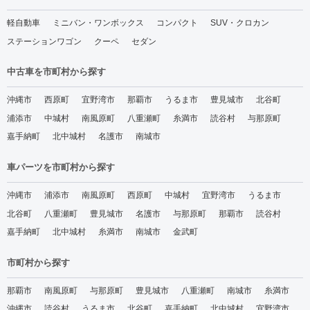
軽自動車
ミニバン・ワンボックス
コンパクト
SUV・クロカン
ステーションワゴン
クーペ
セダン
中古車を市町村から探す
沖縄市
西原町
宜野湾市
那覇市
うるま市
豊見城市
北谷町
浦添市
中城村
南風原町
八重瀬町
糸満市
読谷村
与那原町
嘉手納町
北中城村
名護市
南城市
車パーツを市町村から探す
沖縄市
浦添市
南風原町
西原町
中城村
宜野湾市
うるま市
北谷町
八重瀬町
豊見城市
名護市
与那原町
那覇市
読谷村
嘉手納町
北中城村
糸満市
南城市
金武町
市町村から探す
那覇市
南風原町
与那原町
豊見城市
八重瀬町
南城市
糸満市
沖縄市
読谷村
うるま市
北谷町
嘉手納町
北中城村
宜野湾市