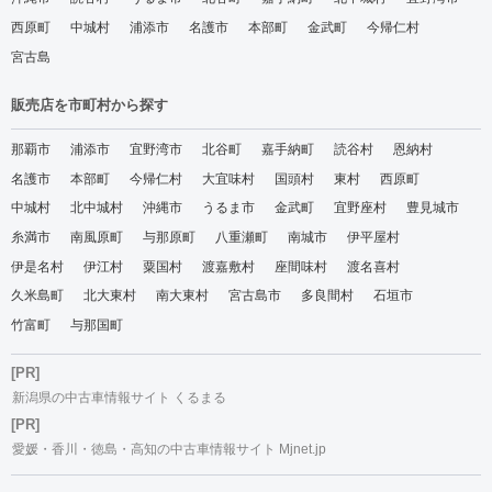
西原町
中城村
浦添市
名護市
本部町
金武町
今帰仁村
宮古島
販売店を市町村から探す
那覇市
浦添市
宜野湾市
北谷町
嘉手納町
読谷村
恩納村
名護市
本部町
今帰仁村
大宜味村
国頭村
東村
西原町
中城村
北中城村
沖縄市
うるま市
金武町
宜野座村
豊見城市
糸満市
南風原町
与那原町
八重瀬町
南城市
伊平屋村
伊是名村
伊江村
粟国村
渡嘉敷村
座間味村
渡名喜村
久米島町
北大東村
南大東村
宮古島市
多良間村
石垣市
竹富町
与那国町
[PR]
新潟県の中古車情報サイト くるまる
[PR]
愛媛・香川・徳島・高知の中古車情報サイト Mjnet.jp