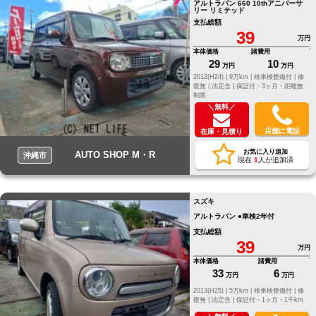
アルトラパン 660 10thアニバーサ
リー リミテッド
支払総額
39
万円
本体価格
諸費用
29
10
万円
万円
2012(H24) |
9万km |
検車検整備付 |
修
復無 |
法定含 |
保証付・3ヶ月・距離無
制限
＼無料／
店舗に電話
在庫・見積り
お気に入り追加
AUTO SHOP M・R
沖縄市
現在
1
人が追加済
スズキ
アルトラパン ●車検2年付
支払総額
39
万円
本体価格
諸費用
33
6
万円
万円
2013(H25) |
5万km |
検車検整備付 |
修
復無 |
法定含 |
保証付・1ヶ月・1千km