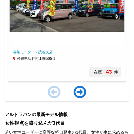
喜納モータース読谷支店
沖縄県読谷村比謝505-1
43
在庫
件
Item
1
アルトラパンの最新モデル情報
of
4
女性視点を盛り込んだ3代目
若い女性ユーザーに高評な軽自動車の3代目。女性が車に求めるも