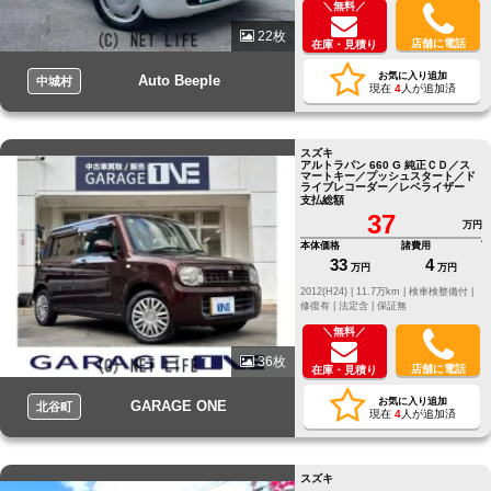
＼無料／
22枚
店舗に電話
在庫・見積り
お気に入り追加
Auto Beeple
中城村
現在
4
人が追加済
スズキ
アルトラパン 660 G 純正ＣＤ／ス
マートキー／プッシュスタート／ド
ライブレコーダー／レベライザー
支払総額
37
万円
本体価格
諸費用
33
4
万円
万円
2012(H24) |
11.7万km |
検車検整備付 |
修復有 |
法定含 |
保証無
＼無料／
36枚
店舗に電話
在庫・見積り
お気に入り追加
GARAGE ONE
北谷町
現在
4
人が追加済
スズキ