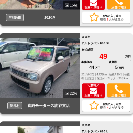
15枚
店舗に電話
在庫・見積り
お気に入り追加
おおき
与那原町
現在
3
人が追加済
スズキ
アルトラパン 660 XL
支払総額
49
万円
本体価格
諸費用
44
5
万円
万円
2014(H26) |
4.7万km |
検検R10/1 |
修復
有 |
法定含 |
保証付・24ヶ月・30千km
＼無料／
22枚
店舗に電話
在庫・見積り
お気に入り追加
喜納モータース読谷支店
読谷村
現在
4
人が追加済
スズキ
アルトラパン 660 L