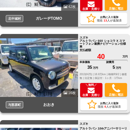
42枚
店舗に電話
在庫・見積り
お気に入り追加
ガレーヂTOMO
北中城村
現在
13
人が追加済
スズキ
アルトラパン 660 ショコラ X スマ
ートフォン連携ナビゲーション仕様
車
支払総額
40
万円
本体価格
諸費用
35
5
万円
万円
2013(H25) |
16.9万km |
検検R9/2 |
修復
無 |
法定無 |
保証付・1ヶ月・1千km
＼無料／
16枚
店舗に電話
在庫・見積り
お気に入り追加
おおき
与那原町
現在
0
人が追加済
スズキ
アルトラパン 10thアニバーサリーリ