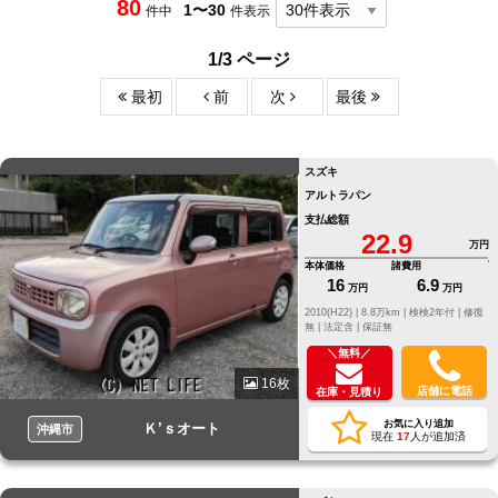
80
1〜30
件中
件表示
1/3 ページ
最初
前
次
最後
スズキ
アルトラパン
支払総額
22.9
万円
本体価格
諸費用
16
6.9
万円
万円
2010(H22) |
8.8万km |
検検2年付 |
修復
無 |
法定含 |
保証無
＼無料／
16枚
店舗に電話
在庫・見積り
お気に入り追加
Ｋ’ｓオート
沖縄市
現在
17
人が追加済