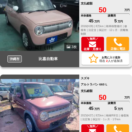
支払総額
50
万円
本体価格
諸費用
45
5
万円
万円
2016(H28) |
8万km |
検車検整備付 |
修
復有 |
法定含 |
保証付・12ヶ月・距離無
制限
＼無料／
3枚
店舗に電話
在庫・見積り
お気に入り追加
比嘉自動車
沖縄市
現在
2
人が追加済
スズキ
アルトラパン 660 L
支払総額
50
万円
本体価格
諸費用
45
5
万円
万円
2015(H27) |
9万km |
検検R8/11 |
修復無
|
法定無 |
保証付・1ヶ月・1千km
＼無料／