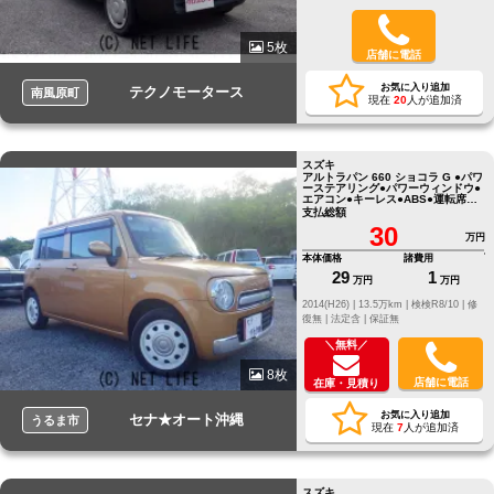
5枚
店舗に電話
お気に入り追加
テクノモータース
南風原町
現在
20
人が追加済
スズキ
アルトラパン 660 ショコラ G ●パワ
ーステアリング●パワーウィンドウ●
エアコン●キーレス●ABS●運転席エ
アバッグ
支払総額
30
万円
本体価格
諸費用
29
1
万円
万円
2014(H26) |
13.5万km |
検検R8/10 |
修
復無 |
法定含 |
保証無
＼無料／
8枚
店舗に電話
在庫・見積り
お気に入り追加
セナ★オート沖縄
うるま市
現在
7
人が追加済
スズキ