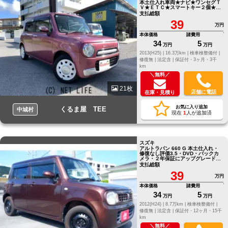
本土仕入れ車両★ナビ★ワンセグＴ
Ｖ★ＥＴＣ★スマートキー２個★プ
ッシュスタート★バックカメラ
支払総額
39
万円
本体価格
諸費用
34
5
万円
万円
2013(H25) |
16.3万km |
検車検整備付 |
修復無 |
法定含 |
保証付・3ヶ月・3千
km
＼無料／
21枚
店舗に電話
在庫・見積り
お気に入り追加
くるま屋 TEE
中城村
現在
1
人が追加済
スズキ
アルトラパン 660 G 本土仕入れ・
修復なし評価3.5・DVD・バックカ
メラ・２年保証にアップグレード可
能
支払総額
39
万円
本体価格
諸費用
34
5
万円
万円
2012(H24) |
8.7万km |
検車検整備付 |
修復無 |
法定含 |
保証付・12ヶ月・15千
km
＼無料／