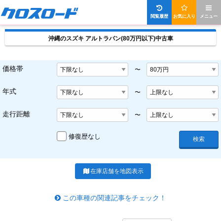
閲覧履歴
お気に入り
メニュー
沖縄のスズキ アルトラパン(80万円以下)中古車
価格帯
〜
年式
〜
走行距離
〜
修復歴なし
検索
在庫店舗を地図表示
この車種の関連記事をチェック！