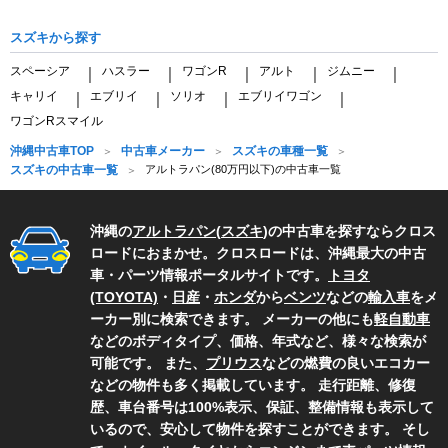
スズキから探す
スペーシア
ハスラー
ワゴンR
アルト
ジムニー
｜
｜
｜
｜
｜
キャリイ
エブリイ
ソリオ
エブリイワゴン
｜
｜
｜
｜
ワゴンRスマイル
沖縄中古車TOP
中古車メーカー
スズキの車種一覧
スズキの中古車一覧
アルトラパン(80万円以下)の中古車一覧
沖縄の
アルトラパン
(
スズキ
)の中古車を探すならクロス
ロードにおまかせ。クロスロードは、沖縄最大の中古
車・パーツ情報ポータルサイトです。
トヨタ
(TOYOTA)
・
日産
・
ホンダ
から
ベンツ
などの
輸入車
をメ
ーカー別に検索できます。 メーカーの他にも
軽自動車
などのボディタイプ、価格、年式など、様々な検索が
可能です。 また、
プリウス
などの燃費の良いエコカー
などの物件も多く掲載しています。 走行距離、修復
歴、車台番号は100%表示、保証、整備情報も表示して
いるので、安心して物件を探すことができます。 そし