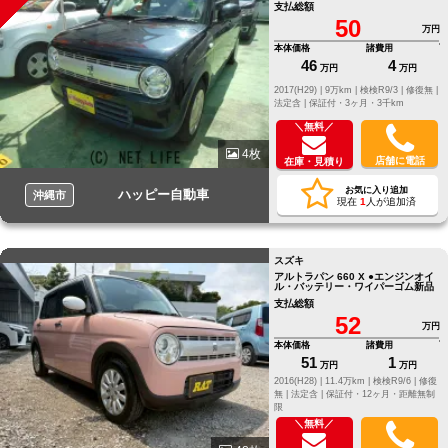
支払総額
50
万円
本体価格
諸費用
46
4
万円
万円
2017(H29) |
9万km |
検検R9/3 |
修復無 |
法定含 |
保証付・3ヶ月・3千km
＼無料／
4枚
店舗に電話
在庫・見積り
お気に入り追加
ハッピー自動車
沖縄市
現在
1
人が追加済
スズキ
アルトラパン 660 X ●エンジンオイ
ル・バッテリー・ワイパーゴム新品
支払総額
52
万円
本体価格
諸費用
51
1
万円
万円
2016(H28) |
11.4万km |
検検R9/6 |
修復
無 |
法定含 |
保証付・12ヶ月・距離無制
限
＼無料／