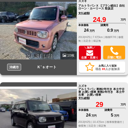
スズキ
アルトラパン X 【プラン続出】自社
ローン・カーリース 取扱店
支払総額
24.9
万円
本体価格
諸費用
24
0.9
万円
万円
2013(H25) |
7.6万km |
検検R7/6 |
修復
無 |
法定含 |
保証無
＼無料／
10枚
店舗に電話
在庫・見積り
お気に入り追加
Ｋ’ｓオート
沖縄市
現在
85
人が追加済
スズキ
アルトラパン 車検2年付き 本土中古
車 お買い得車 車検2年付き 本土中
古車 お買い得車
支払総額
29
万円
本体価格
諸費用
24
5
万円
万円
2013(H25) |
10.4万km |
検車検整備付 |
修復無 |
法定含 |
保証無