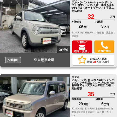
アルトラパン 660 G オートギヤシ
フト 可愛いラパン入荷 車検も令和
9年1月までオートギヤシフト不良の
為 走行少ない６万キロ代のミッシ
支払総額
ン交換
32
万円
本体価格
諸費用
29
3
万円
万円
2016(H28) |
検検R9/1 |
修復無 |
法定含 |
保証無
＼無料／
4枚
店舗に電話
在庫・見積り
お気に入り追加
SI自動車企画
八重瀬町
現在
25
人が追加済
スズキ
アルトラパン G ☆お洒落なシャンパ
ンピンク★他店にてローンNGだった
お客様でも大丈夫★お気軽にご相談
ください☆
支払総額
35
万円
本体価格
諸費用
29
6
万円
万円
2014(H26) |
12.8万km |
検検R10/6 |
修
復有 |
法定含 |
保証付・24ヶ月・20千
km