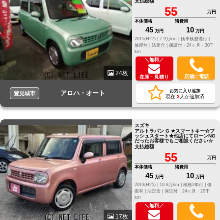
支払総額
55
万円
本体価格
諸費用
45
10
万円
万円
2015(H27) |
7.9万km |
検車検整備付 |
修復無 |
法定含 |
保証付・24ヶ月・30千
km
＼無料／
24枚
店舗に電話
在庫・見積り
お気に入り追加
アロハ・オート
豊見城市
現在
3
人が追加済
スズキ
アルトラパン G ★スマートキー☆プ
ッシュスタート★他店にてローンNG
だったお客様でもご相談ください☆
支払総額
55
万円
本体価格
諸費用
45
10
万円
万円
2013(H25) |
10.8万km |
検検2年付 |
修
復有 |
法定含 |
保証付・24ヶ月・20千
km
＼無料／
17枚