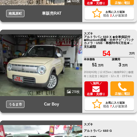
48枚
店舗に電話
在庫・見積り
お気に入り追加
車販売RAT
南風原町
現在
2
人が追加済
スズキ
アルトラパン 660 X ◆全車保証付
◆Bluetooth搭載・社外ナビ・バック
カメラ・USB・車検R9年2月迄★本
土中古★
支払総額
54
万円
本体価格
諸費用
51
3
万円
万円
2016(H28) |
12.8万km |
検検R9/2 |
修復
有 |
法定含 |
保証付・12ヶ月・15千km
＼無料／
29枚
店舗に電話
在庫・見積り
お気に入り追加
Car Boy
うるま市
現在
7
人が追加済
スズキ
アルトラパン 660 G