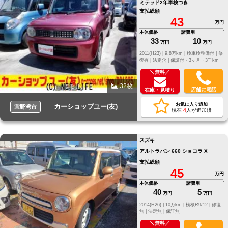
ミテッド2年車検つき
支払総額
43
万円
本体価格
諸費用
33
10
万円
万円
2011(H23) |
9.8万km |
検車検整備付 |
修
復有 |
法定含 |
保証付・3ヶ月・3千km
＼無料／
32枚
店舗に電話
在庫・見積り
お気に入り追加
カーショップユー(友)
宜野湾市
現在
4
人が追加済
スズキ
アルトラパン 660 ショコラ X
支払総額
45
万円
本体価格
諸費用
40
5
万円
万円
2014(H26) |
10万km |
検検R9/12 |
修復
無 |
法定無 |
保証無
＼無料／