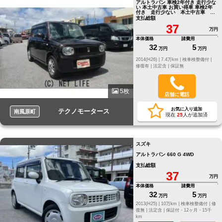
アルトラパン 車検2年付き 走行少な
い 本土中古車 お買い得車 車検2年
付き 走行少ない 本土中古車 お
買い得車
支払総額
37
万円
本体価格
諸費用
32
5
万円
万円
2014(H26) |
7.4万km |
検車検整備付 |
修復有 |
法定含 |
保証無
5枚
店舗に電話
お気に入り追加
テクノモータース
南風原町
現在
25
人が追加済
スズキ
アルトラパン 660 G 4WD
支払総額
37
万円
本体価格
諸費用
32
5
万円
万円
2013(H25) |
10万km |
検車検整備付 |
修
復無 |
法定含 |
保証付・12ヶ月・15千
km