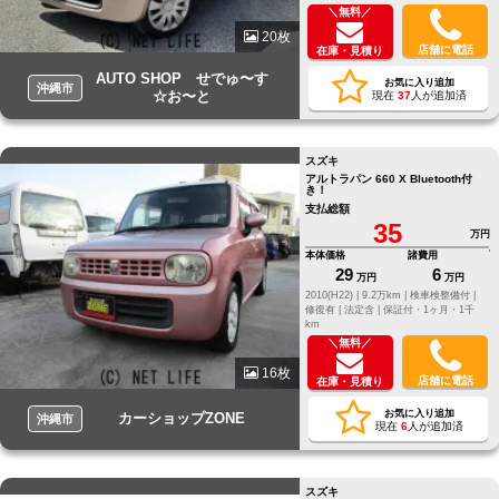
＼無料／
20枚
店舗に電話
在庫・見積り
AUTO SHOP せでゅ〜す
お気に入り追加
沖縄市
☆お〜と
現在
37
人が追加済
スズキ
アルトラパン 660 X Bluetooth付
き！
支払総額
35
万円
本体価格
諸費用
29
6
万円
万円
2010(H22) |
9.2万km |
検車検整備付 |
修復有 |
法定含 |
保証付・1ヶ月・1千
km
＼無料／
16枚
店舗に電話
在庫・見積り
お気に入り追加
カーショップZONE
沖縄市
現在
6
人が追加済
スズキ