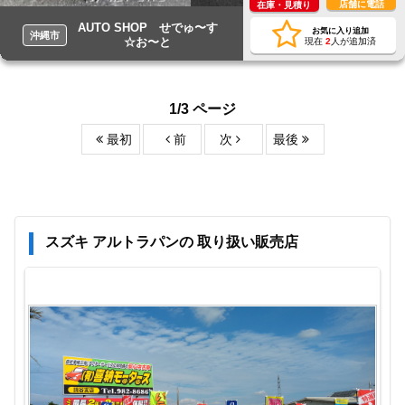
店舗に電話
在庫・見積り
AUTO SHOP せでゅ〜す
お気に入り追加
沖縄市
☆お〜と
現在
2
人が追加済
1/3 ページ
最初
前
次
最後
スズキ アルトラパンの 取り扱い販売店