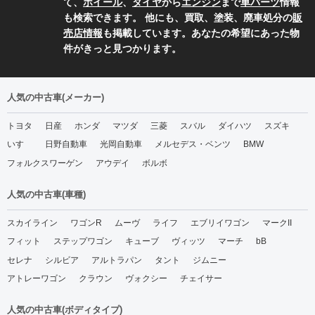
て、
ホイール
、
タイヤ
から
エンジン
まで
車パーツ
情報
も検索できます。 他にも、買取、塗装、廃車処分の
販
売店情報
も掲載しています。あなたの希望にあった物
件がきっと見つかります。
人気の中古車(メーカー)
トヨタ
日産
ホンダ
マツダ
三菱
スバル
ダイハツ
スズキ
いすゞ
日野自動車
光岡自動車
メルセデス・ベンツ
BMW
フォルクスワーゲン
アウデイ
ボルボ
人気の中古車(車種)
スカイライン
ワゴンR
ムーヴ
ライフ
エブリイワゴン
マークII
フィット
ステップワゴン
キューブ
ヴィッツ
マーチ
bB
セレナ
シルビア
アルトラパン
タント
ジムニー
アトレーワゴン
クラウン
ヴォクシー
チェイサー
人気の中古車(ボディタイプ)