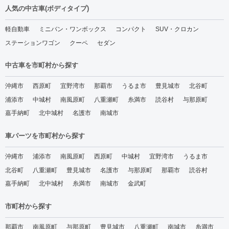
人気の中古車(ボディタイプ)
軽自動車
ミニバン・ワンボックス
コンパクト
SUV・クロカン
ステーションワゴン
クーペ
セダン
中古車を市町村から探す
沖縄市
西原町
宜野湾市
那覇市
うるま市
豊見城市
北谷町
浦添市
中城村
南風原町
八重瀬町
糸満市
読谷村
与那原町
嘉手納町
北中城村
名護市
南城市
車パーツを市町村から探す
沖縄市
浦添市
南風原町
西原町
中城村
宜野湾市
うるま市
北谷町
八重瀬町
豊見城市
名護市
与那原町
那覇市
読谷村
嘉手納町
北中城村
糸満市
南城市
金武町
市町村から探す
那覇市
南風原町
与那原町
豊見城市
八重瀬町
南城市
糸満市