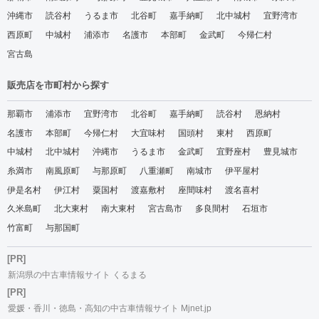
沖縄市
読谷村
うるま市
北谷町
嘉手納町
北中城村
宜野湾市
西原町
中城村
浦添市
名護市
本部町
金武町
今帰仁村
宮古島
販売店を市町村から探す
那覇市
浦添市
宜野湾市
北谷町
嘉手納町
読谷村
恩納村
名護市
本部町
今帰仁村
大宜味村
国頭村
東村
西原町
中城村
北中城村
沖縄市
うるま市
金武町
宜野座村
豊見城市
糸満市
南風原町
与那原町
八重瀬町
南城市
伊平屋村
伊是名村
伊江村
粟国村
渡嘉敷村
座間味村
渡名喜村
久米島町
北大東村
南大東村
宮古島市
多良間村
石垣市
竹富町
与那国町
[PR]
新潟県の中古車情報サイト くるまる
[PR]
愛媛・香川・徳島・高知の中古車情報サイト Mjnet.jp