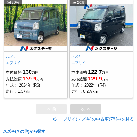
20枚
20枚
スズキ
スズキ
エブリイ
エブリイ
130
122.7
本体価格
本体価格
万円
万円
139.9
129.9
支払総額
支払総額
万円
万円
年式：
2024年 (R6)
年式：
2022年 (R4)
走行：
1.3万km
走行：
0.2万km
≪ 前
次 ≫
エブリイ(スズキ)の中古車(78件)を見る
スズキ(その他)から探す