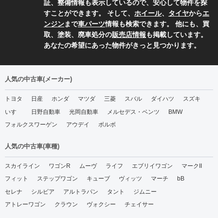
証、整備情報も表示しているので、安心して物件を探
すことができます。 そして、
ホイール
、
タイヤ
から
エ
ンジン
まで
車パーツ
情報も検索できます。 他にも、買
取、塗装、廃車処分の
販売店情報
も掲載しています。
あなたの希望にあった物件がきっと見つかります。
人気の中古車(メーカー)
トヨタ
日産
ホンダ
マツダ
三菱
スバル
ダイハツ
スズキ
いすゞ
日野自動車
光岡自動車
メルセデス・ベンツ
BMW
フォルクスワーゲン
アウデイ
ボルボ
人気の中古車(車種)
スカイライン
ワゴンR
ムーヴ
ライフ
エブリイワゴン
マークII
フィット
ステップワゴン
キューブ
ヴィッツ
マーチ
bB
セレナ
シルビア
アルトラパン
タント
ジムニー
アトレーワゴン
クラウン
ヴォクシー
チェイサー