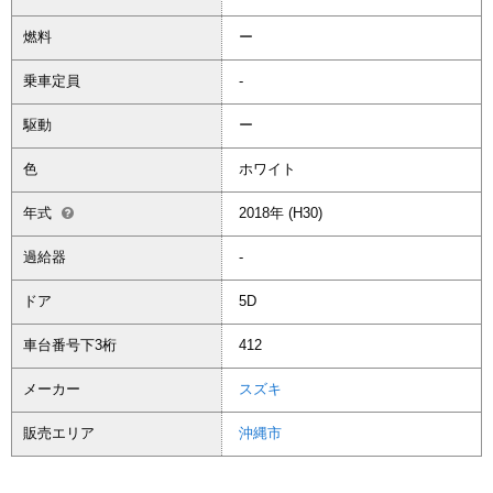
燃料
ー
乗車定員
-
駆動
ー
色
ホワイト
年式
2018年 (H30)
過給器
-
ドア
5D
車台番号下3桁
412
メーカー
スズキ
販売エリア
沖縄市