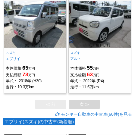
スズキ
スズキ
エブリイ
アルト
65
55
本体価格
本体価格
万円
万円
73
63
支払総額
支払総額
万円
万円
年式：
2018年 (H30)
年式：
2022年 (R4)
走行：
10.3万km
走行：
11.6万km
≪ 前
次 ≫
モンキー自動車の中古車(60件)を見る
エブリイ(スズキ)の中古車(新着順)