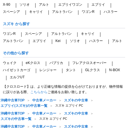
X-90
ソリオ
アルト
エブリイワゴン
エブリイ
｜
｜
｜
｜
｜
スペーシア
キャリイ
アルトラパン
ワゴンR
ハスラー
｜
｜
｜
｜
スズキ から探す
ワゴンR
スペーシア
アルトラパン
キャリイ
｜
｜
｜
｜
アルトラパン
エブリイ
Kei
ソリオ
ハスラー
アルト
｜
｜
｜
｜
｜
その他から探す
ウェイク
eKクロス
パブリカ
フレアクロスオーバー
｜
｜
｜
｜
ハイゼットカーゴ
レンジャー
タント
GLクラス
N-BOX
｜
｜
｜
｜
エルフUT
｜
【クロスロード】は、より正確な情報の提供を心がけておりますが、物件情報
に誤りがある際、
こちらから
ご連絡をお願い致します。
沖縄中古車TOP
中古車メーカー
スズキの中古車
エブリイ(スズキ)の中古車一覧
スズキ エブリイ PC
沖縄中古車TOP
中古車メーカー
スズキの中古車
スズキの中古車一覧
スズキ エブリイ PC
沖縄中古車TOP
中古車メーカー
スズキの中古車