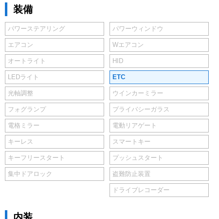
装備
パワーステアリング
パワーウィンドウ
エアコン
Wエアコン
オートライト
HID
LEDライト
ETC
光軸調整
ウインカーミラー
フォグランプ
プライバシーガラス
電格ミラー
電動リアゲート
キーレス
スマートキー
キーフリースタート
プッシュスタート
集中ドアロック
盗難防止装置
ドライブレコーダー
内装