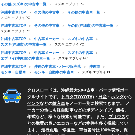
その他(スズキ)の中古車一覧
スズキ エブリイ PC
沖縄中古車TOP
その他の中古車
その他の中古車一覧
スズキ エブリイ PC
沖縄中古車TOP
その他の中古車
その他(沖縄市)の中古車一覧
スズキ エブリイ PC
沖縄中古車TOP
中古車メーカー
スズキの中古車
スズキ(沖縄市)の中古車一覧
スズキ エブリイ PC
沖縄中古車TOP
中古車メーカー
スズキの中古車
エブリイ(沖縄市)の中古車一覧
スズキ エブリイ PC
沖縄中古車TOP
沖縄の中古車・パーツ販売店
沖縄市
モンキー自動車
モンキー自動車の中古車
スズキ エブリイ PC
クロスロードは、沖縄最大の中古車・パーツ情報ポー
タルサイトです。
トヨタ(TOYOTA)
・
日産
・
ホンダ
から
ベンツ
などの
輸入車
をメーカー別に検索できます。 メ
ーカーの他にも
軽自動車
などのボディタイプ、価格、
年式など、様々な検索が可能です。 また、
プリウス
な
どの燃費の良いエコカーなどの物件も多く掲載してい
ます。 走行距離、修復歴、車台番号は100%表示、保