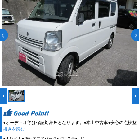
●オーディオ等は保証対象外となります。●本土中古車●安心の点検整
続きを読む
備込み●自社認証工場完備●診断機完備●お車の詳細についてはお気軽
にお問い合わせください。
●ホワイト●運転席エアバッグ●パワステ●ETC