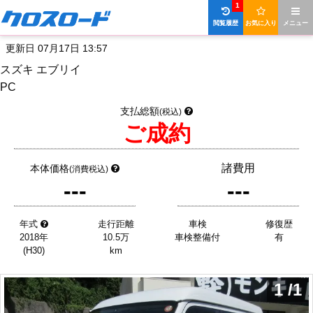
1
閲覧履歴
お気に入り
メニュー
更新日 07月17日 13:57
スズキ エブリイ
PC
支払総額
(税込)
ご成約
諸費用
本体価格
(消費税込)
---
---
年式
走行距離
車検
修復歴
2018年
10.5万
車検整備付
有
(H30)
km
1
/
1