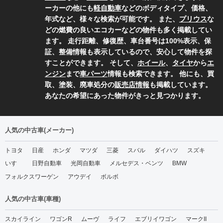
ーカーの他にも
軽自動車
などのボディタイプ、価格、
年式など、様々な検索が可能です。 また、
プリウス
な
どの燃費の良いエコカーなどの物件も多く掲載してい
ます。 走行距離、修復歴、車台番号は100%表示、保
証、整備情報も表示しているので、安心して物件を探
すことができます。 そして、
ホイール
、
タイヤ
から
エ
ンジン
まで
車パーツ
情報も検索できます。 他にも、買
取、塗装、廃車処分の
販売店情報
も掲載しています。
あなたの希望にあった物件がきっと見つかります。
人気の中古車(メーカー)
トヨタ
日産
ホンダ
マツダ
三菱
スバル
ダイハツ
スズキ
いすゞ
日野自動車
光岡自動車
メルセデス・ベンツ
BMW
フォルクスワーゲン
アウデイ
ボルボ
人気の中古車(車種)
スカイライン
ワゴンR
ムーヴ
ライフ
エブリイワゴン
マークII