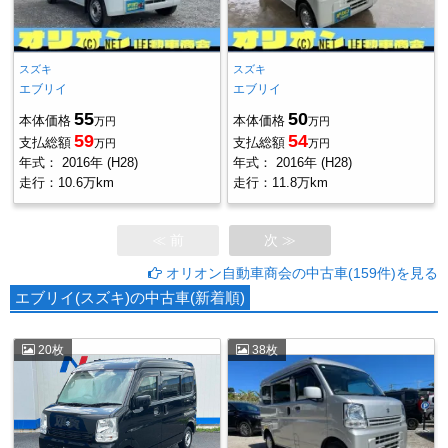
スズキ
スズキ
エブリイ
エブリイ
55
50
本体価格
本体価格
万円
万円
59
54
支払総額
支払総額
万円
万円
年式：
2016年 (H28)
年式：
2016年 (H28)
走行：
10.6万km
走行：
11.8万km
≪ 前
次 ≫
オリオン自動車商会の中古車(159件)を見る
エブリイ(スズキ)の中古車(新着順)
20枚
38枚