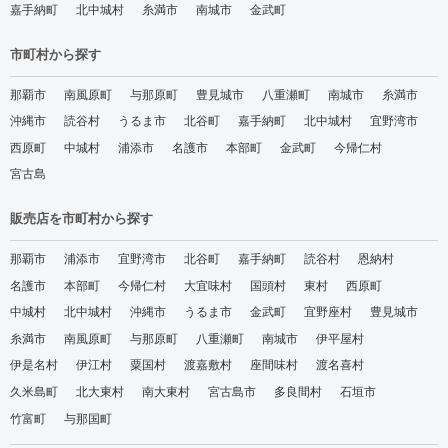
嘉手納町
北中城村
糸満市
南城市
金武町
市町村から探す
那覇市
南風原町
与那原町
豊見城市
八重瀬町
南城市
糸満市
沖縄市
読谷村
うるま市
北谷町
嘉手納町
北中城村
宜野湾市
西原町
中城村
浦添市
名護市
本部町
金武町
今帰仁村
宮古島
販売店を市町村から探す
那覇市
浦添市
宜野湾市
北谷町
嘉手納町
読谷村
恩納村
名護市
本部町
今帰仁村
大宜味村
国頭村
東村
西原町
中城村
北中城村
沖縄市
うるま市
金武町
宜野座村
豊見城市
糸満市
南風原町
与那原町
八重瀬町
南城市
伊平屋村
伊是名村
伊江村
粟国村
渡嘉敷村
座間味村
渡名喜村
久米島町
北大東村
南大東村
宮古島市
多良間村
石垣市
竹富町
与那国町