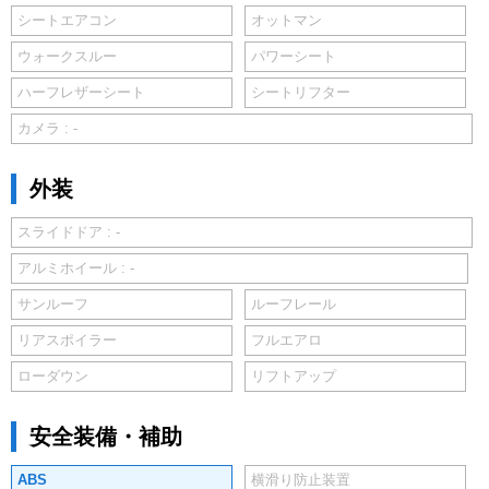
シートエアコン
オットマン
ウォークスルー
パワーシート
ハーフレザーシート
シートリフター
カメラ : -
外装
スライドドア : -
アルミホイール : -
サンルーフ
ルーフレール
リアスポイラー
フルエアロ
ローダウン
リフトアップ
安全装備・補助
ABS
横滑り防止装置