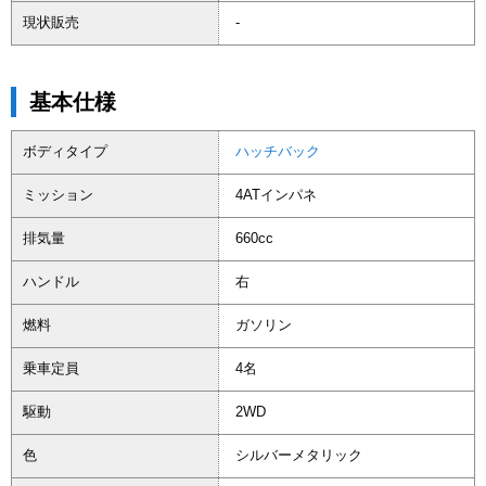
現状販売
-
基本仕様
ボディタイプ
ハッチバック
ミッション
4ATインパネ
排気量
660cc
ハンドル
右
燃料
ガソリン
乗車定員
4名
駆動
2WD
色
シルバーメタリック