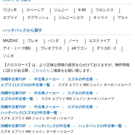
ワゴンR
スペーシア
ジムニー
X-90
フロンクス
｜
｜
｜
｜
｜
エブリイ
スプラッシュ
ジムニーシエラ
キャリイ
アルト
｜
｜
｜
｜
ハッチバックから探す
MAZDA2
プレオ
パンダ
ノート
エスクァイア
｜
｜
｜
｜
｜
アイ・ミーブ(軽)
プレオプラス
eKワゴン
デリカD：2
｜
｜
｜
｜
ソニカ
【クロスロード】は、より正確な情報の提供を心がけておりますが、物件情報
に誤りがある際、
こちらから
ご連絡をお願い致します。
沖縄中古車TOP
中古車メーカー
スズキの中古車
エブリイ(スズキ)の中古車一覧
スズキ エブリイ 660 ジョイン ターボ ハイルーフ
沖縄中古車TOP
中古車メーカー
スズキの中古車
スズキの中古車一覧
スズキ エブリイ 660 ジョイン ターボ ハイルーフ
沖縄中古車TOP
中古車メーカー
スズキの中古車
ハッチバック(スズキ)の中古車一覧
スズキ エブリイ 660 ジョイン ターボ ハイルーフ
沖縄中古車TOP
ハッチバックの中古車
ハッチバックの中古車一覧
スズキ エブリイ 660 ジョイン ターボ ハイルーフ