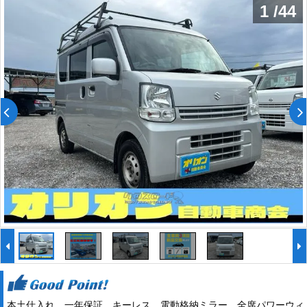
1
/
44
本土仕入れ 一年保証 キーレス 電動格納ミラー 全席パワーウィ