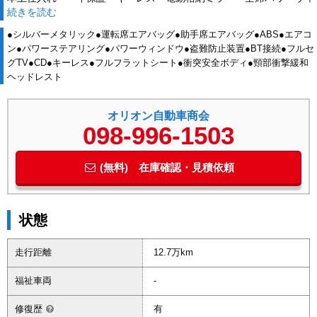
続きを読む
ンドウ ナビ フルセグ TV Bluetooth ETC エンジンオイル・
バッテリー・ワイパーゴム新品
●シルバーメタリック●運転席エアバッグ●助手席エアバッグ●ABS●エアコ
ン●パワーステアリング●パワーウィンドウ●盗難防止装置●BT接続●フルセ
グTV●CD●キーレス●フルフラットシート●衝突安全ボディ●頸部衝撃緩和
ヘッドレスト
オリオン自動車商会
098-996-1503
(無料) 在庫確認・見積依頼
状態
走行距離
12.7万km
福祉車両
-
修復歴
有