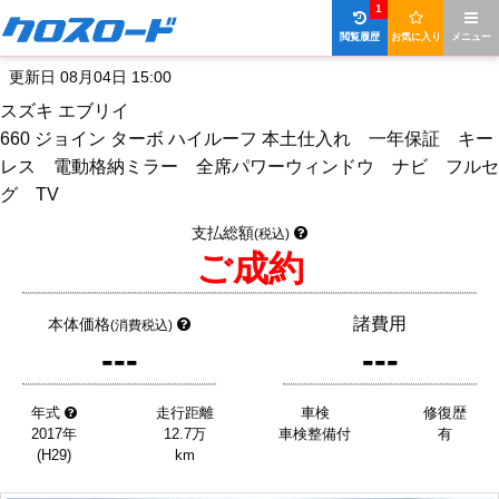
1
閲覧履歴
お気に入り
メニュー
更新日 08月04日 15:00
スズキ エブリイ
660 ジョイン ターボ ハイルーフ 本土仕入れ 一年保証 キー
レス 電動格納ミラー 全席パワーウィンドウ ナビ フルセ
グ TV
支払総額
(税込)
ご成約
諸費用
本体価格
(消費税込)
---
---
年式
走行距離
車検
修復歴
2017年
12.7万
車検整備付
有
(H29)
km