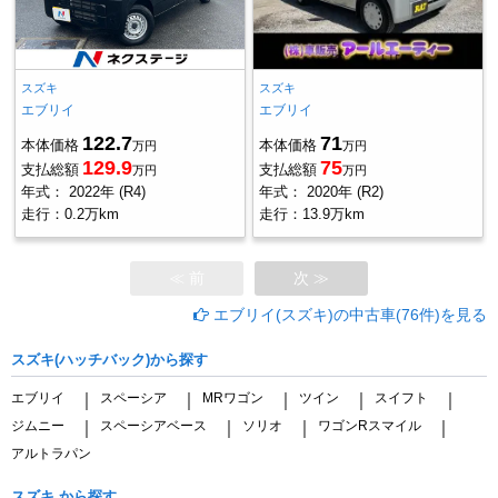
スズキ
スズキ
エブリイ
エブリイ
122.7
71
本体価格
本体価格
万円
万円
129.9
75
支払総額
支払総額
万円
万円
年式：
2022年 (R4)
年式：
2020年 (R2)
走行：
0.2万km
走行：
13.9万km
≪ 前
次 ≫
エブリイ(スズキ)の中古車(76件)を見る
スズキ(ハッチバック)から探す
エブリイ
スペーシア
MRワゴン
ツイン
スイフト
｜
｜
｜
｜
｜
ジムニー
スペーシアベース
ソリオ
ワゴンRスマイル
｜
｜
｜
｜
アルトラパン
スズキ から探す