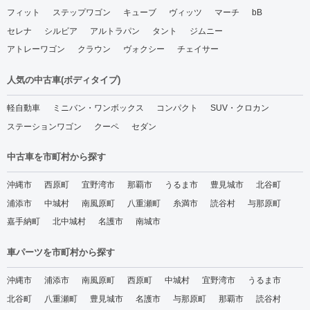
フィット
ステップワゴン
キューブ
ヴィッツ
マーチ
bB
セレナ
シルビア
アルトラパン
タント
ジムニー
アトレーワゴン
クラウン
ヴォクシー
チェイサー
人気の中古車(ボディタイプ)
軽自動車
ミニバン・ワンボックス
コンパクト
SUV・クロカン
ステーションワゴン
クーペ
セダン
中古車を市町村から探す
沖縄市
西原町
宜野湾市
那覇市
うるま市
豊見城市
北谷町
浦添市
中城村
南風原町
八重瀬町
糸満市
読谷村
与那原町
嘉手納町
北中城村
名護市
南城市
車パーツを市町村から探す
沖縄市
浦添市
南風原町
西原町
中城村
宜野湾市
うるま市
北谷町
八重瀬町
豊見城市
名護市
与那原町
那覇市
読谷村