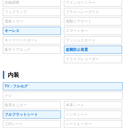
光軸調整
ウインカーミラー
フォグランプ
プライバシーガラス
電格ミラー
電動リアゲート
キーレス
スマートキー
キーフリースタート
プッシュスタート
集中ドアロック
盗難防止装置
ドライブレコーダー
内装
TV : フルセグ
ナビ : -
後席モニター
本革シート
フルフラットシート
ベンチシート
三列シート
シートヒーター