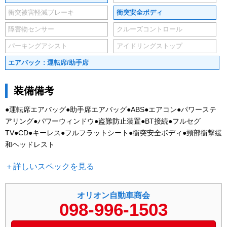
衝突被害軽減ブレーキ
衝突安全ボディ
障害物センサー
クルーズコントロール
パーキングアシスト
アイドリングストップ
エアバック : 運転席/助手席
装備備考
●運転席エアバッグ●助手席エアバッグ●ABS●エアコン●パワーステ
アリング●パワーウィンドウ●盗難防止装置●BT接続●フルセグ
TV●CD●キーレス●フルフラットシート●衝突安全ボディ●頸部衝撃緩
和ヘッドレスト
＋詳しいスペックを見る
オリオン自動車商会
098-996-1503