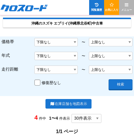
閲覧履歴
お気に入り
メニュー
沖縄のスズキ エブリイ(沖縄県北谷町)中古車
価格帯
〜
年式
〜
走行距離
〜
修復歴なし
検索
在庫店舗を地図表示
4
1〜4
件中
件表示
1/1 ページ