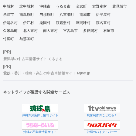
中城村
北中城村
沖縄市
うるま市
金武町
宜野座村
豊見城市
糸満市
南風原町
与那原町
八重瀬町
南城市
伊平屋村
伊是名村
伊江村
粟国村
渡嘉敷村
座間味村
渡名喜村
久米島町
北大東村
南大東村
宮古島市
多良間村
石垣市
竹富町
与那国町
[PR]
新潟県の中古車情報サイト くるまる
[PR]
愛媛・香川・徳島・高知の中古車情報サイト Mjnet.jp
ネットライフが運営する関連サービス
沖縄のお店探し情報サイト
映像制作のことなら！
沖縄の不動産情報サイト
沖縄のバイク・パーツ