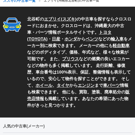
スズキの中古車一覧
エブリイ(沖縄県北谷町)の中古車一覧
北谷町の
エブリイ
(
スズキ
)の中古車を探すならクロスロ
ードにおまかせ。クロスロードは、沖縄最大の中古
車・パーツ情報ポータルサイトです。
トヨタ
(TOYOTA)
・
日産
・
ホンダ
から
ベンツ
などの
輸入車
をメ
ーカー別に検索できます。 メーカーの他にも
軽自動車
などのボディタイプ、価格、年式など、様々な検索が
可能です。 また、
プリウス
などの燃費の良いエコカー
などの物件も多く掲載しています。 走行距離、修復
歴、車台番号は100%表示、保証、整備情報も表示して
いるので、安心して物件を探すことができます。 そし
て、
ホイール
、
タイヤ
から
エンジン
まで
車パーツ
情報
も検索できます。 他にも、買取、塗装、廃車処分の
販
売店情報
も掲載しています。あなたの希望にあった物
件がきっと見つかります。
人気の中古車(メーカー)