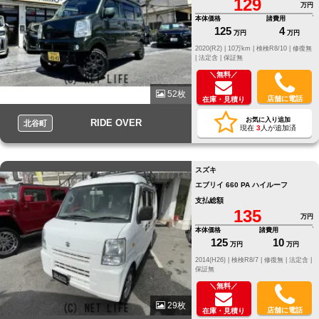
129
万円
本体価格
諸費用
125
4
万円
万円
2020(R2) |
10万km |
検検R8/10 |
修復無
|
法定含 |
保証無
＼無料／
52枚
店舗に電話
在庫・見積り
お気に入り追加
RIDE OVER
北谷町
現在
3
人が追加済
スズキ
エブリイ 660 PA ハイルーフ
支払総額
135
万円
本体価格
諸費用
125
10
万円
万円
2014(H26) |
検検R8/7 |
修復無 |
法定含 |
保証無
＼無料／
29枚
店舗に電話
在庫・見積り