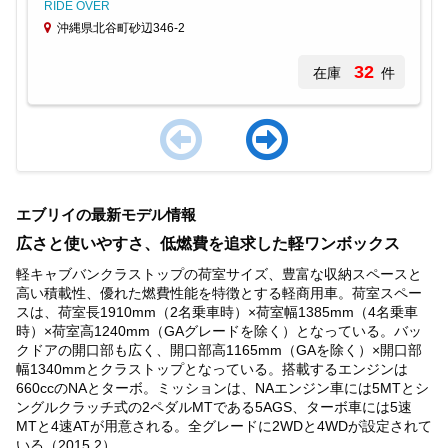
RIDE OVER
沖縄県北谷町砂辺346-2
32
在庫
件
Item
1
エブリイの最新モデル情報
of
3
広さと使いやすさ、低燃費を追求した軽ワンボックス
軽キャブバンクラストップの荷室サイズ、豊富な収納スペースと
高い積載性、優れた燃費性能を特徴とする軽商用車。荷室スペー
スは、荷室長1910mm（2名乗車時）×荷室幅1385mm（4名乗車
時）×荷室高1240mm（GAグレードを除く）となっている。バッ
クドアの開口部も広く、開口部高1165mm（GAを除く）×開口部
幅1340mmとクラストップとなっている。搭載するエンジンは
660ccのNAとターボ。ミッションは、NAエンジン車には5MTとシ
ングルクラッチ式の2ペダルMTである5AGS、ターボ車には5速
MTと4速ATが用意される。全グレードに2WDと4WDが設定されて
いる（2015.2）