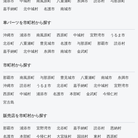
浦添市
中城村
南風原町
八重瀬町
糸満市
読谷村
与那原町
嘉手納町
北中城村
名護市
南城市
車パーツを市町村から探す
沖縄市
浦添市
南風原町
西原町
中城村
宜野湾市
うるま市
北谷町
八重瀬町
豊見城市
名護市
与那原町
那覇市
読谷村
嘉手納町
北中城村
糸満市
南城市
金武町
市町村から探す
那覇市
南風原町
与那原町
豊見城市
八重瀬町
南城市
糸満市
沖縄市
読谷村
うるま市
北谷町
嘉手納町
北中城村
宜野湾市
西原町
中城村
浦添市
名護市
本部町
金武町
今帰仁村
宮古島
販売店を市町村から探す
那覇市
浦添市
宜野湾市
北谷町
嘉手納町
読谷村
恩納村
名護市
本部町
今帰仁村
大宜味村
国頭村
東村
西原町