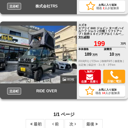
お気に入り追加
株式会社TRS
北谷町
現在
2
人が追加済
スズキ
エブリイ 660 ジョイン ターボ ハイ
ルーフ ジムリィ仕様！リフトアッ
プ！社外１４インチアルミ！ルーフ
テント付！走行５万K台！レザー調
支払総額
シートカバー
199
万円
本体価格
諸費用
189
10
万円
万円
2019(R1) |
5万km |
検検R9/5 |
修復無 |
法定無 |
保証付・3ヶ月・3千km
＼無料／
80枚
店舗に電話
在庫・見積り
お気に入り追加
RIDE OVER
北谷町
現在
10
人が追加済
1/1 ページ
最初
前
次
最後