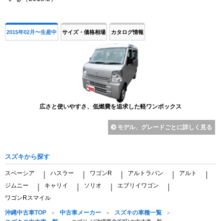
2015年02月〜生産中
サイズ・価格相場
カタログ情報
広さと使いやすさ、低燃費を追求した軽ワンボックス
モデル、グレードごとに詳しく見る
スズキから探す
スペーシア
ハスラー
ワゴンR
アルトラパン
アルト
｜
｜
｜
｜
｜
ジムニー
キャリイ
ソリオ
エブリイワゴン
｜
｜
｜
｜
ワゴンRスマイル
沖縄中古車TOP
中古車メーカー
スズキの車種一覧