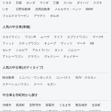
トヨタ
日産
ホンダ
マツダ
三菱
スバル
ダイハツ
スズキ
いすゞ
日野自動車
光岡自動車
メルセデス・ベンツ
BMW
フォルクスワーゲン
アウデイ
ボルボ
人気の中古車(車種)
スカイライン
ワゴンR
ムーヴ
ライフ
エブリイワゴン
マークII
フィット
ステップワゴン
キューブ
ヴィッツ
マーチ
bB
セレナ
シルビア
アルトラパン
タント
ジムニー
アトレーワゴン
クラウン
ヴォクシー
チェイサー
人気の中古車(ボディタイプ)
軽自動車
ミニバン・ワンボックス
コンパクト
SUV・クロカン
ステーションワゴン
クーペ
セダン
中古車を市町村から探す
沖縄市
西原町
宜野湾市
那覇市
うるま市
豊見城市
北谷町