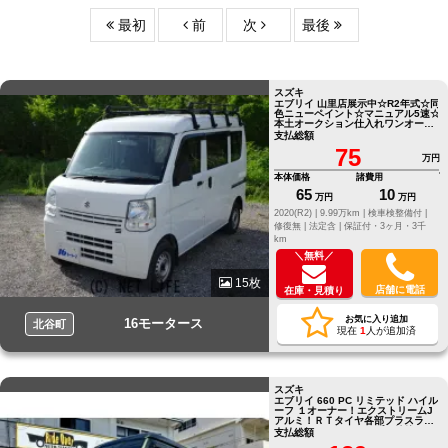
最初
前
次
最後
スズキ
エブリイ 山里店展示中☆R2年式☆同
色ニューペイント☆マニュアル5速☆
本土オークション仕入れワンオーナ
ー
支払総額
75
万円
本体価格
諸費用
65
10
万円
万円
2020(R2) |
9.99万km |
検車検整備付 |
修復無 |
法定含 |
保証付・3ヶ月・3千
km
＼無料／
15枚
店舗に電話
在庫・見積り
お気に入り追加
16モータース
北谷町
現在
1
人が追加済
スズキ
エブリイ 660 PC リミテッド ハイル
ーフ １オーナー！エクストリームJ
アルミ！ＲＴタイヤ各部プラスライ
ンパーツ！リフトアップ！前後バン
支払総額
パー！