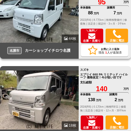
95
万円
本体価格
諸費用
88
7
万円
万円
2022(R4) |
8.7万km |
検車検整備付 |
修
復無 |
法定含 |
保証付・3ヶ月・3千km
＼無料／
44枚
店舗に電話
在庫・見積り
お気に入り追加
カーショップイチロウ名護
名護市
現在
1
人が追加済
スズキ
エブリイ 660 PA リミテッド ハイル
ーフ 価格改定！今が狙い目です
支払総額
140
万円
本体価格
諸費用
138
2
万円
万円
2024(R6) |
0.1万km |
検検R8/11 |
修復
無 |
法定含 |
保証付・12ヶ月・30千km
＼無料／
18枚
店舗に電話
在庫・見積り