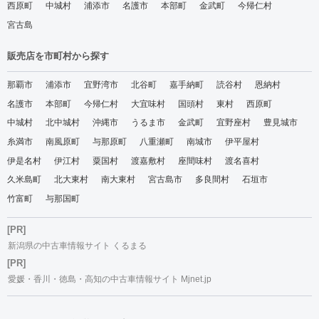
西原町
中城村
浦添市
名護市
本部町
金武町
今帰仁村
宮古島
販売店を市町村から探す
那覇市
浦添市
宜野湾市
北谷町
嘉手納町
読谷村
恩納村
名護市
本部町
今帰仁村
大宜味村
国頭村
東村
西原町
中城村
北中城村
沖縄市
うるま市
金武町
宜野座村
豊見城市
糸満市
南風原町
与那原町
八重瀬町
南城市
伊平屋村
伊是名村
伊江村
粟国村
渡嘉敷村
座間味村
渡名喜村
久米島町
北大東村
南大東村
宮古島市
多良間村
石垣市
竹富町
与那国町
[PR]
新潟県の中古車情報サイト くるまる
[PR]
愛媛・香川・徳島・高知の中古車情報サイト Mjnet.jp