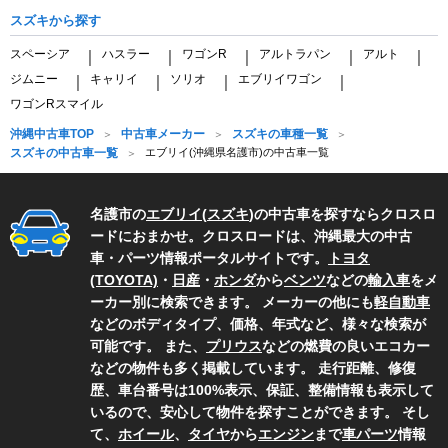
スズキから探す
スペーシア
ハスラー
ワゴンR
アルトラパン
アルト
｜
｜
｜
｜
｜
ジムニー
キャリイ
ソリオ
エブリイワゴン
｜
｜
｜
｜
ワゴンRスマイル
沖縄中古車TOP
中古車メーカー
スズキの車種一覧
スズキの中古車一覧
エブリイ(沖縄県名護市)の中古車一覧
名護市の
エブリイ
(
スズキ
)の中古車を探すならクロスロ
ードにおまかせ。クロスロードは、沖縄最大の中古
車・パーツ情報ポータルサイトです。
トヨタ
(TOYOTA)
・
日産
・
ホンダ
から
ベンツ
などの
輸入車
をメ
ーカー別に検索できます。 メーカーの他にも
軽自動車
などのボディタイプ、価格、年式など、様々な検索が
可能です。 また、
プリウス
などの燃費の良いエコカー
などの物件も多く掲載しています。 走行距離、修復
歴、車台番号は100%表示、保証、整備情報も表示して
いるので、安心して物件を探すことができます。 そし
て、
ホイール
、
タイヤ
から
エンジン
まで
車パーツ
情報