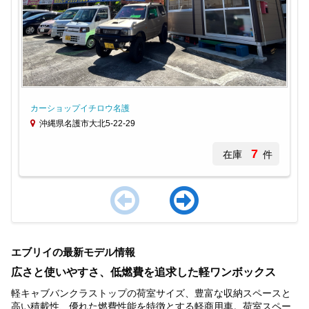
カーショップイチロウ名護
沖縄県名護市大北5-22-29
7
在庫
件
Item
1
エブリイの最新モデル情報
of
3
広さと使いやすさ、低燃費を追求した軽ワンボックス
軽キャブバンクラストップの荷室サイズ、豊富な収納スペースと
高い積載性、優れた燃費性能を特徴とする軽商用車。荷室スペー