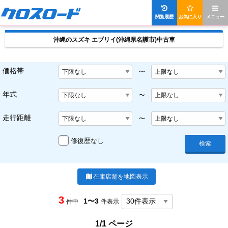
閲覧履歴
お気に入り
メニュー
沖縄のスズキ エブリイ(沖縄県名護市)中古車
価格帯
〜
年式
〜
走行距離
〜
修復歴なし
検索
在庫店舗を地図表示
3
1〜3
件中
件表示
1/1 ページ