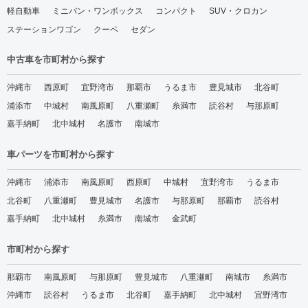
軽自動車
ミニバン・ワンボックス
コンパクト
SUV・クロカン
ステーションワゴン
クーペ
セダン
中古車を市町村から探す
沖縄市
西原町
宜野湾市
那覇市
うるま市
豊見城市
北谷町
浦添市
中城村
南風原町
八重瀬町
糸満市
読谷村
与那原町
嘉手納町
北中城村
名護市
南城市
車パーツを市町村から探す
沖縄市
浦添市
南風原町
西原町
中城村
宜野湾市
うるま市
北谷町
八重瀬町
豊見城市
名護市
与那原町
那覇市
読谷村
嘉手納町
北中城村
糸満市
南城市
金武町
市町村から探す
那覇市
南風原町
与那原町
豊見城市
八重瀬町
南城市
糸満市
沖縄市
読谷村
うるま市
北谷町
嘉手納町
北中城村
宜野湾市