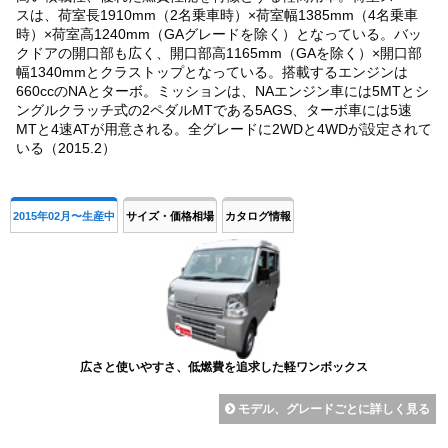
スは、荷室長1910mm（2名乗車時）×荷室幅1385mm（4名乗車
時）×荷室高1240mm（GAグレードを除く）となっている。バッ
クドアの開口部も広く、開口部高1165mm（GAを除く）×開口部
幅1340mmとクラストップとなっている。搭載するエンジンは
660ccのNAとターボ。ミッションは、NAエンジン車には5MTとシ
ングルクラッチ式の2ペダルMTである5AGS、ターボ車には5速
MTと4速ATが用意される。全グレードに2WDと4WDが設定されて
いる（2015.2）
2015年02月〜生産中
サイズ・価格相場
カタログ情報
広さと使いやすさ、低燃費を追求した軽ワンボックス
モデル、グレードごとに詳しく見る