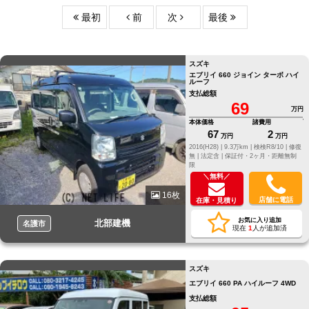
最初
前
次
最後
スズキ
エブリイ 660 ジョイン ターボ ハイ
ルーフ
支払総額
69
万円
本体価格
諸費用
67
2
万円
万円
2016(H28) |
9.3万km |
検検R8/10 |
修復
無 |
法定含 |
保証付・2ヶ月・距離無制
限
＼無料／
16枚
店舗に電話
在庫・見積り
お気に入り追加
北部建機
名護市
現在
1
人が追加済
スズキ
エブリイ 660 PA ハイルーフ 4WD
支払総額