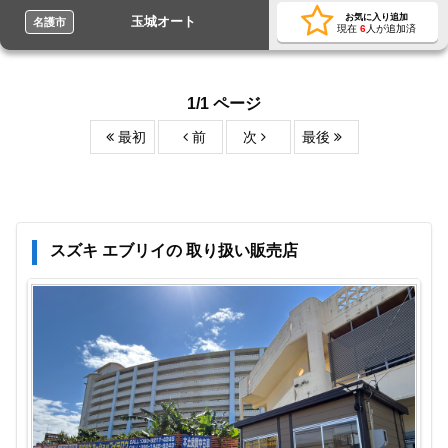
お気に入り追加
玉城オート
名護市
現在
6
人が追加済
1/1 ページ
最初
前
次
最後
スズキ エブリイの 取り扱い販売店