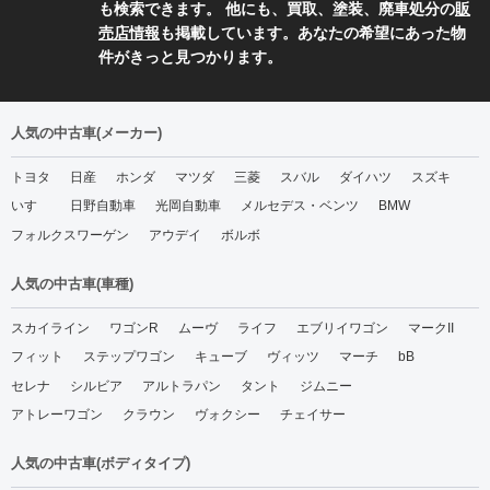
も検索できます。 他にも、買取、塗装、廃車処分の
販
売店情報
も掲載しています。あなたの希望にあった物
件がきっと見つかります。
人気の中古車(メーカー)
トヨタ
日産
ホンダ
マツダ
三菱
スバル
ダイハツ
スズキ
いすゞ
日野自動車
光岡自動車
メルセデス・ベンツ
BMW
フォルクスワーゲン
アウデイ
ボルボ
人気の中古車(車種)
スカイライン
ワゴンR
ムーヴ
ライフ
エブリイワゴン
マークII
フィット
ステップワゴン
キューブ
ヴィッツ
マーチ
bB
セレナ
シルビア
アルトラパン
タント
ジムニー
アトレーワゴン
クラウン
ヴォクシー
チェイサー
人気の中古車(ボディタイプ)