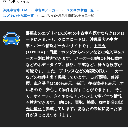
ワゴンRスマイル
沖縄中古車TOP
中古車メーカー
スズキの車種一覧
スズキの中古車一覧
エブリイ(沖縄県那覇市)の中古車一覧
那覇市の
エブリイ
(
スズキ
)の中古車を探すならクロスロ
ードにおまかせ。クロスロードは、沖縄最大の中古
車・パーツ情報ポータルサイトです。
トヨタ
(TOYOTA)
・
日産
・
ホンダ
から
ベンツ
などの
輸入車
をメ
ーカー別に検索できます。 メーカーの他にも
軽自動車
などのボディタイプ、価格、年式など、様々な検索が
可能です。 また、
プリウス
などの燃費の良いエコカー
などの物件も多く掲載しています。 走行距離、修復
歴、車台番号は100%表示、保証、整備情報も表示して
いるので、安心して物件を探すことができます。 そし
て、
ホイール
、
タイヤ
から
エンジン
まで
車パーツ
情報
も検索できます。 他にも、買取、塗装、廃車処分の
販
売店情報
も掲載しています。あなたの希望にあった物
件がきっと見つかります。