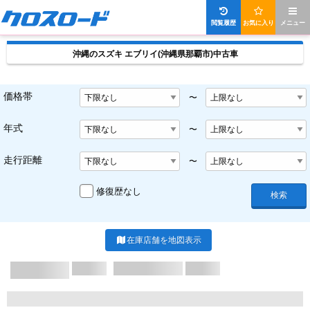
閲覧履歴
お気に入り
メニュー
沖縄のスズキ エブリイ(沖縄県那覇市)中古車
価格帯
〜
年式
〜
走行距離
〜
修復歴なし
検索
在庫店舗を地図表示
X/X ページ