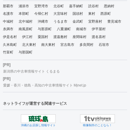
那覇市
浦添市
宜野湾市
北谷町
嘉手納町
読谷村
恩納村
名護市
本部町
今帰仁村
大宜味村
国頭村
東村
西原町
中城村
北中城村
沖縄市
うるま市
金武町
宜野座村
豊見城市
糸満市
南風原町
与那原町
八重瀬町
南城市
伊平屋村
伊是名村
伊江村
粟国村
渡嘉敷村
座間味村
渡名喜村
久米島町
北大東村
南大東村
宮古島市
多良間村
石垣市
竹富町
与那国町
[PR]
新潟県の中古車情報サイト くるまる
[PR]
愛媛・香川・徳島・高知の中古車情報サイト Mjnet.jp
ネットライフが運営する関連サービス
沖縄のお店探し情報サイト
映像制作のことなら！