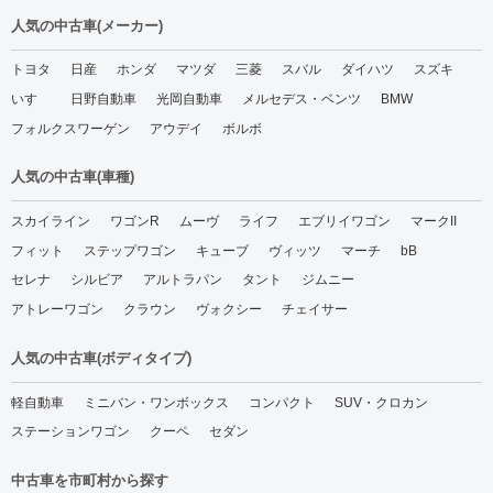
人気の中古車(メーカー)
トヨタ
日産
ホンダ
マツダ
三菱
スバル
ダイハツ
スズキ
いすゞ
日野自動車
光岡自動車
メルセデス・ベンツ
BMW
フォルクスワーゲン
アウデイ
ボルボ
人気の中古車(車種)
スカイライン
ワゴンR
ムーヴ
ライフ
エブリイワゴン
マークII
フィット
ステップワゴン
キューブ
ヴィッツ
マーチ
bB
セレナ
シルビア
アルトラパン
タント
ジムニー
アトレーワゴン
クラウン
ヴォクシー
チェイサー
人気の中古車(ボディタイプ)
軽自動車
ミニバン・ワンボックス
コンパクト
SUV・クロカン
ステーションワゴン
クーペ
セダン
中古車を市町村から探す