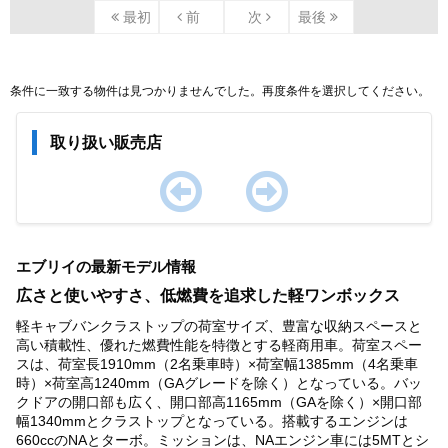
最初
前
次
最後
条件に一致する物件は見つかりませんでした。再度条件を選択してください。
取り扱い販売店
Item
1
エブリイの最新モデル情報
of
0
広さと使いやすさ、低燃費を追求した軽ワンボックス
軽キャブバンクラストップの荷室サイズ、豊富な収納スペースと
高い積載性、優れた燃費性能を特徴とする軽商用車。荷室スペー
スは、荷室長1910mm（2名乗車時）×荷室幅1385mm（4名乗車
時）×荷室高1240mm（GAグレードを除く）となっている。バッ
クドアの開口部も広く、開口部高1165mm（GAを除く）×開口部
幅1340mmとクラストップとなっている。搭載するエンジンは
660ccのNAとターボ。ミッションは、NAエンジン車には5MTとシ