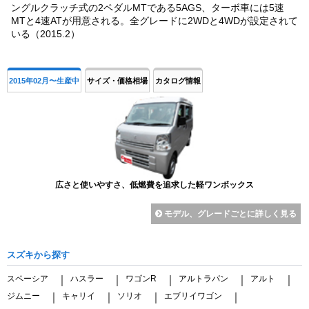
ングルクラッチ式の2ペダルMTである5AGS、ターボ車には5速
MTと4速ATが用意される。全グレードに2WDと4WDが設定されて
いる（2015.2）
2015年02月〜生産中
サイズ・価格相場
カタログ情報
広さと使いやすさ、低燃費を追求した軽ワンボックス
モデル、グレードごとに詳しく見る
スズキから探す
スペーシア
ハスラー
ワゴンR
アルトラパン
アルト
｜
｜
｜
｜
｜
ジムニー
キャリイ
ソリオ
エブリイワゴン
｜
｜
｜
｜