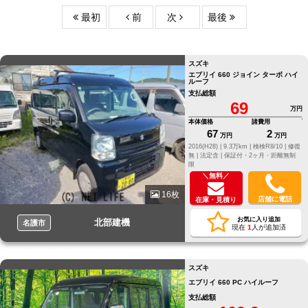
最初
前
次
最後
スズキ
エブリイ 660 ジョイン ターボ ハイ
ルーフ
支払総額
69
万円
本体価格
諸費用
67
2
万円
万円
2016(H28) |
9.3万km |
検検R8/10 |
修復
無 |
法定含 |
保証付・2ヶ月・距離無制
限
＼無料／
16枚
店舗に電話
在庫・見積り
お気に入り追加
北部建機
名護市
現在
1
人が追加済
スズキ
エブリイ 660 PC ハイルーフ
支払総額