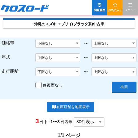
閲覧履歴
お気に入り
メニュー
沖縄のスズキ エブリイ(ブラック系)中古車
価格帯
〜
年式
〜
走行距離
〜
修復歴なし
検索
在庫店舗を地図表示
3
1〜3
件中
件表示
1/1 ページ