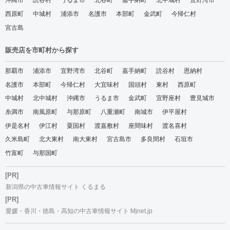
沖縄市
読谷村
うるま市
北谷町
嘉手納町
北中城村
宜野湾市
西原町
中城村
浦添市
名護市
本部町
金武町
今帰仁村
宮古島
販売店を市町村から探す
那覇市
浦添市
宜野湾市
北谷町
嘉手納町
読谷村
恩納村
名護市
本部町
今帰仁村
大宜味村
国頭村
東村
西原町
中城村
北中城村
沖縄市
うるま市
金武町
宜野座村
豊見城市
糸満市
南風原町
与那原町
八重瀬町
南城市
伊平屋村
伊是名村
伊江村
粟国村
渡嘉敷村
座間味村
渡名喜村
久米島町
北大東村
南大東村
宮古島市
多良間村
石垣市
竹富町
与那国町
[PR]
新潟県の中古車情報サイト くるまる
[PR]
愛媛・香川・徳島・高知の中古車情報サイト Mjnet.jp