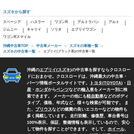
スズキから探す
スペーシア
ハスラー
ワゴンR
アルトラパン
アルト
｜
｜
｜
｜
｜
ジムニー
キャリイ
ソリオ
エブリイワゴン
｜
｜
｜
｜
ワゴンRスマイル
沖縄中古車TOP
中古車メーカー
スズキの車種一覧
スズキの中古車一覧
エブリイ(ブラック系)の中古車一覧
沖縄の
エブリイ
(
スズキ
)の中古車を探すならクロスロー
ドにおまかせ。クロスロードは、沖縄最大の中古車・
パーツ情報ポータルサイトです。
トヨタ(TOYOTA)
・
日
産
・
ホンダ
から
ベンツ
などの
輸入車
をメーカー別に検
索できます。 メーカーの他にも
軽自動車
などのボディ
タイプ、価格、年式など、様々な検索が可能です。 ま
た、
プリウス
などの燃費の良いエコカーなどの物件も
多く掲載しています。 走行距離、修復歴、車台番号は
100%表示、保証、整備情報も表示しているので、安心
して物件を探すことができます。 そして、
ホイール
、