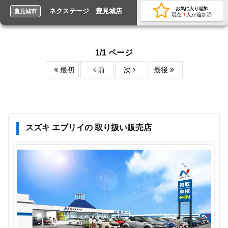
お気に入り追加
ネクステージ 豊見城店
豊見城市
現在
1
人が追加済
1/1 ページ
最初
前
次
最後
スズキ エブリイの 取り扱い販売店