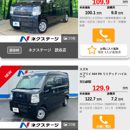
109.9
万円
本体価格
諸費用
100.1
9.8
万円
万円
2023(R5) |
4.9万km |
検車検整備付 |
修
復無 |
法定含 |
保証付・12ヶ月・距離無
制限
20枚
店舗に電話
お気に入り追加
ネクステージ 読谷店
読谷村
現在
1
人が追加済
スズキ
NEW
エブリイ 660 PA リミテッド ハイル
ーフ
支払総額
129.9
万円
本体価格
諸費用
122.7
7.2
万円
万円
2022(R4) |
0.2万km |
検検R8/11 |
修復
無 |
法定含 |
保証付・12ヶ月・距離無制
限
20枚
店舗に電話