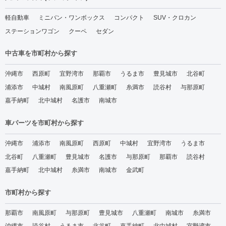
軽自動車
ミニバン・ワンボックス
コンパクト
SUV・クロカン
ステーションワゴン
クーペ
セダン
中古車を市町村から探す
沖縄市
西原町
宜野湾市
那覇市
うるま市
豊見城市
北谷町
浦添市
中城村
南風原町
八重瀬町
糸満市
読谷村
与那原町
嘉手納町
北中城村
名護市
南城市
車パーツを市町村から探す
沖縄市
浦添市
南風原町
西原町
中城村
宜野湾市
うるま市
北谷町
八重瀬町
豊見城市
名護市
与那原町
那覇市
読谷村
嘉手納町
北中城村
糸満市
南城市
金武町
市町村から探す
那覇市
南風原町
与那原町
豊見城市
八重瀬町
南城市
糸満市