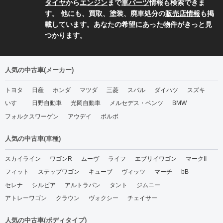
タイヤ
から
エンジン
まで
車パーツ
情報も検索できま
す。 他にも、買取、塗装、廃車処分の
販売店情報
も掲
載しています。あなたの希望にあった物件がきっと見
つかります。
人気の中古車(メーカー)
トヨタ
日産
ホンダ
マツダ
三菱
スバル
ダイハツ
スズキ
いすゞ
日野自動車
光岡自動車
メルセデス・ベンツ
BMW
フォルクスワーゲン
アウデイ
ボルボ
人気の中古車(車種)
スカイライン
ワゴンR
ムーヴ
ライフ
エブリイワゴン
マークII
フィット
ステップワゴン
キューブ
ヴィッツ
マーチ
bB
セレナ
シルビア
アルトラパン
タント
ジムニー
アトレーワゴン
クラウン
ヴォクシー
チェイサー
人気の中古車(ボディタイプ)