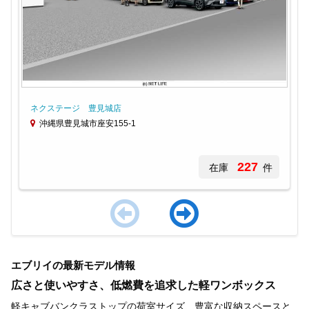
ネクステージ 豊見城店
沖縄県豊見城市座安155-1
227
在庫
件
Item
1
エブリイの最新モデル情報
of
3
広さと使いやすさ、低燃費を追求した軽ワンボックス
軽キャブバンクラストップの荷室サイズ、豊富な収納スペースと