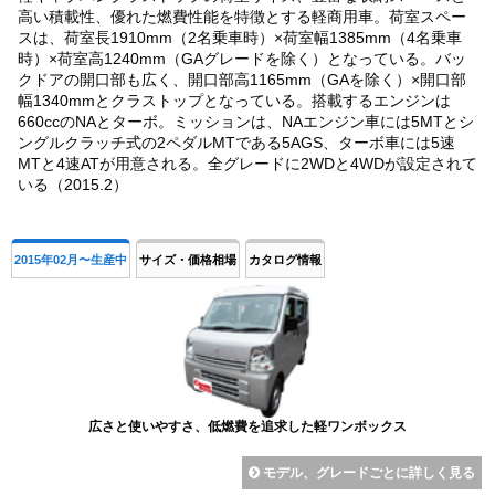
高い積載性、優れた燃費性能を特徴とする軽商用車。荷室スペー
スは、荷室長1910mm（2名乗車時）×荷室幅1385mm（4名乗車
時）×荷室高1240mm（GAグレードを除く）となっている。バッ
クドアの開口部も広く、開口部高1165mm（GAを除く）×開口部
幅1340mmとクラストップとなっている。搭載するエンジンは
660ccのNAとターボ。ミッションは、NAエンジン車には5MTとシ
ングルクラッチ式の2ペダルMTである5AGS、ターボ車には5速
MTと4速ATが用意される。全グレードに2WDと4WDが設定されて
いる（2015.2）
2015年02月〜生産中
サイズ・価格相場
カタログ情報
広さと使いやすさ、低燃費を追求した軽ワンボックス
モデル、グレードごとに詳しく見る