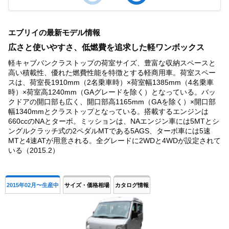
Item
1
エブリイの最新モデル情報
of
4
広さと使いやすさ、低燃費を追求した軽ワンボックス
軽キャブバンクラストップの荷室サイズ、豊富な収納スペースと
高い積載性、優れた燃費性能を特徴とする軽商用車。荷室スペー
スは、荷室長1910mm（2名乗車時）×荷室幅1385mm（4名乗車
時）×荷室高1240mm（GAグレードを除く）となっている。バッ
クドアの開口部も広く、開口部高1165mm（GAを除く）×開口部
幅1340mmとクラストップとなっている。搭載するエンジンは
660ccのNAとターボ。ミッションは、NAエンジン車には5MTとシ
ングルクラッチ式の2ペダルMTである5AGS、ターボ車には5速
MTと4速ATが用意される。全グレードに2WDと4WDが設定されて
いる（2015.2）
2015年02月〜生産中
サイズ・価格相場
カタログ情報