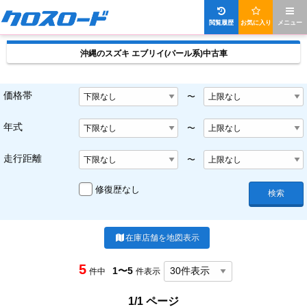
閲覧履歴
お気に入り
メニュー
沖縄のスズキ エブリイ(パール系)中古車
価格帯
〜
年式
〜
走行距離
〜
修復歴なし
検索
在庫店舗を地図表示
5
1〜5
件中
件表示
1/1 ページ