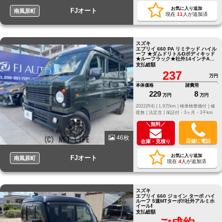
お気に入り追加
FJオート
南風原町
現在
11
人が追加済
スズキ
エブリイ 660 PA リミテッド ハイル
ーフ ★ダムドリトルDボディキッド
★ルーフラック★社外14インチAW★
純正ディスプレイオーディオ★Bカ
支払総額
メラ
237
万円
本体価格
諸費用
229
8
万円
万円
2022(R4) |
1.9万km |
検車検整備付 |
修
復無 |
法定含 |
保証付・3ヶ月・3千km
＼無料／
46枚
店舗に電話
在庫・見積り
お気に入り追加
FJオート
南風原町
現在
4
人が追加済
スズキ
エブリイ 660 ジョイン ターボ ハイ
ルーフ 5速MTターボ‼️社外アルミホ
イール❗️
支払総額