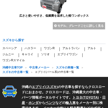
広さと使いやすさ、低燃費を追求した軽ワンボックス
モデル、グレードごとに詳しく見る
スズキから探す
スペーシア
ハスラー
ワゴンR
アルトラパン
アルト
｜
｜
｜
｜
｜
ジムニー
キャリイ
ソリオ
エブリイワゴン
｜
｜
｜
｜
ワゴンRスマイル
沖縄中古車TOP
中古車メーカー
スズキの車種一覧
スズキの中古車一覧
エブリイ(パール系)の中古車一覧
沖縄の
エブリイ
(
スズキ
)の中古車を探すならクロスロー
ドにおまかせ。クロスロードは、沖縄最大の中古車・
パーツ情報ポータルサイトです。
トヨタ(TOYOTA)
・
日
産
・
ホンダ
から
ベンツ
などの
輸入車
をメーカー別に検