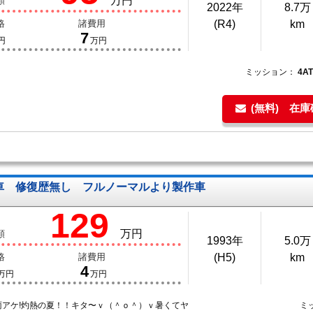
万円
額
2022年
8.7万
格
諸費用
(R4)
km
7
円
万円
ミッション：
4A
(無料) 在
車 修復歴無し フルノーマルより製作車
129
万円
額
1993年
5.0万
格
諸費用
(H5)
km
4
万円
万円
雨アケ!灼熱の夏！！キタ〜ｖ（＾ｏ＾）ｖ暑くてヤ
ミ