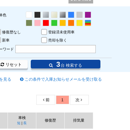
体色
修復歴なし
登録済未使用車
新車
売却を除く
ーワード
3
リセット
台 検索する
を見る
この条件で入庫お知らせメールを受け取る
前
1
次
車検
修復歴
排気量
短
|
長