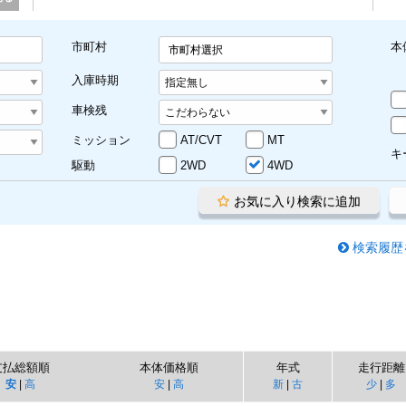
市町村
本
市町村選択
入庫時期
車検残
ミッション
AT/CVT
MT
キ
駆動
2WD
4WD
お気に入り検索に追加
検索履歴
支払総額順
本体価格順
年式
走行距離
安
|
高
安
|
高
新
|
古
少
|
多