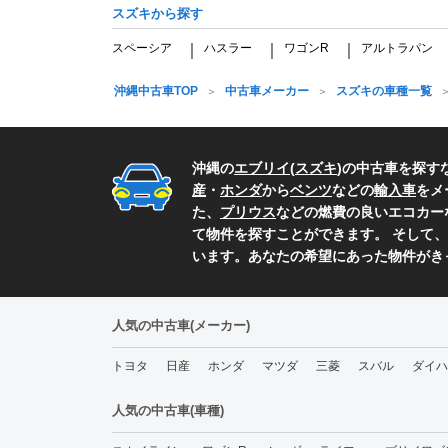
スズキから探す
スペーシア
ハスラー
ワゴンR
アルトラパン
｜
｜
｜
沖縄中古車TOP
中古車メーカー
スズキの車種一覧
沖縄の
エブリイ
(
スズキ
)の中古車を探す
産
・
ホンダ
から
ベンツ
などの
輸入車
をメ
た、
プリウス
などの燃費の良いエコカー
て物件を探すことができます。 そして、
います。あなたの希望にあった物件がき
人気の中古車(メーカー)
トヨタ
日産
ホンダ
マツダ
三菱
スバル
ダイハ
人気の中古車(車種)