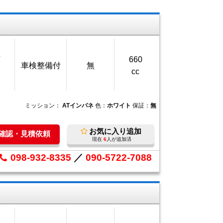
万
660
車検整備付
無
cc
ミッション：
ATインパネ
色：
ホワイト
保証：
無
お気に入り追加
庫確認・見積依頼
現在
6
人が追加済
098-932-8335
／
090-5722-7088