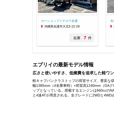
カーショップイチロウ名護
共
沖縄県名護市大北5-22-29
7
在庫
件
Item
1
of
エブリイの最新モデル情報
3
広さと使いやすさ、低燃費を追求した軽ワン
軽キャブバンクラストップの荷室サイズ、豊富な収
幅1385mm（4名乗車時）×荷室高1240mm（
ップとなっている。搭載するエンジンは660ccのN
と4速ATが用意される。全グレードに2WDと4WDが