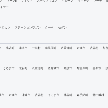
ン
マークII
フィット
ステップワゴン
キューブ
ヴィッツ
マーチ
イサー
・クロカン
ステーションワゴン
クーペ
セダン
市
北谷町
浦添市
中城村
南風原町
八重瀬町
糸満市
読谷村
与
うるま市
北谷町
八重瀬町
豊見城市
名護市
与那原町
那覇市
城市
糸満市
沖縄市
読谷村
うるま市
北谷町
嘉手納町
北中城村