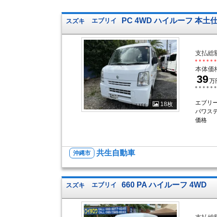
PC 4WD ハイルーフ 本
スズキ
エブリイ
支払総
本体価
39
万
エブリー
18枚
パワステ
価格
共生自動車
沖縄市
660 PA ハイルーフ 4WD
スズキ
エブリイ