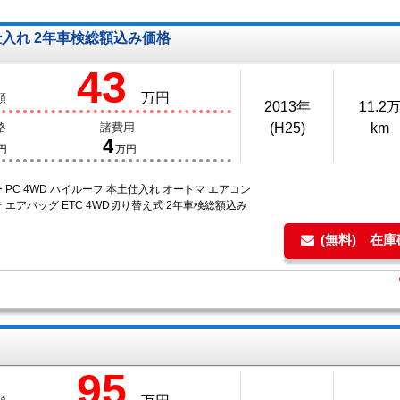
土仕入れ 2年車検総額込み価格
43
万円
額
2013年
11.2
格
諸費用
(H25)
km
4
円
万円
 PC 4WD ハイルーフ 本土仕入れ オートマ エアコン
 エアバッグ ETC 4WD切り替え式 2年車検総額込み
(無料) 在
95