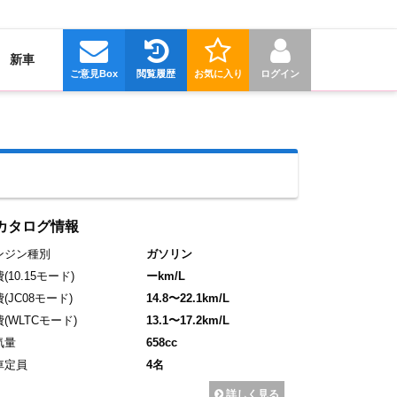
新車
ご意見Box
閲覧履歴
お気に入り
ログイン
カタログ情報
ンジン種別
ガソリン
費
(10.15モード)
ーkm/L
費
(JC08モード)
14.8〜22.1km/L
費
(WLTCモード)
13.1〜17.2km/L
気量
658cc
車定員
4名
詳しく見る