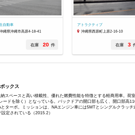
生自動車
アトラクティブ
沖縄県沖縄市高原4-18-41
沖縄県西原町上原2-16-10
20
3
在庫
件
在庫
ボックス
納スペースと高い積載性、優れた燃費性能を特徴とする軽商用車。荷室ス
GAグレードを除く）となっている。バックドアの開口部も広く、開口部高116
Aとターボ。ミッションは、NAエンジン車には5MTとシングルクラッチ式
設定されている（2015.2）