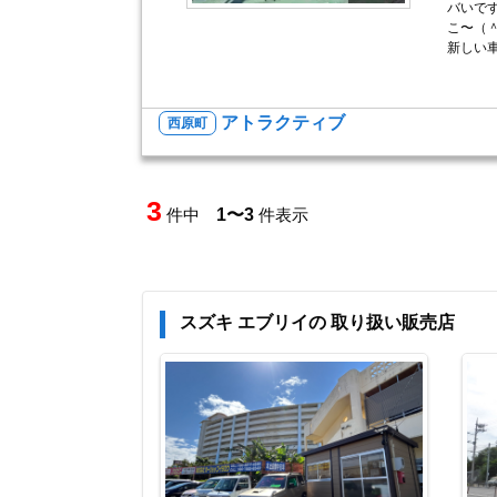
バいで
こ〜（
新しい車
アトラクティブ
西原町
3
件中
1〜3
件表示
スズキ エブリイの 取り扱い販売店