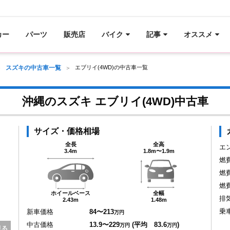
カー
パーツ
販売店
バイク
記事
オススメ
スズキの中古車一覧
エブリイ(4WD)の中古車一覧
沖縄のスズキ エブリイ(4WD)中古車
サイズ・価格相場
全長
全高
エ
3.4m
1.8m〜1.9m
燃
燃
燃
ホイールベース
全幅
排
2.43m
1.48m
乗
新車価格
84〜213
万円
中古価格
13.9〜229
(平均 83.6
)
万円
万円
見る