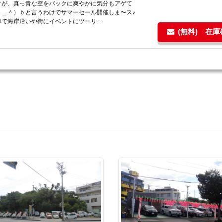
すが、真っ青な空をバックに爽やかに気分もアゲて
＾＿＾）ｂと言うわけでサマーセール開催しま〜ス♪
で海岸沿いや街にイベントにツーリ...
(無料) 在