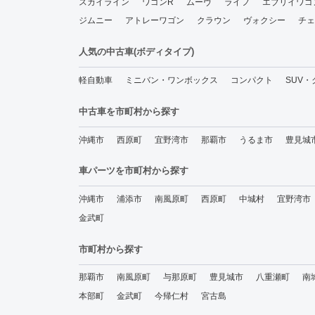
スカイライン
ワゴンR
ムーヴ
ライフ
エブリイワゴ
ジムニー
アトレーワゴン
クラウン
ヴォクシー
チェ
人気の中古車(ボディタイプ)
軽自動車
ミニバン・ワンボックス
コンパクト
SUV
中古車を市町村から探す
沖縄市
西原町
宜野湾市
那覇市
うるま市
豊見城
車パーツを市町村から探す
沖縄市
浦添市
南風原町
西原町
中城村
宜野湾市
金武町
市町村から探す
那覇市
南風原町
与那原町
豊見城市
八重瀬町
南
本部町
金武町
今帰仁村
宮古島