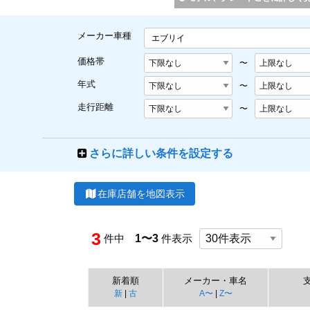
メーカー車種
エブリイ
価格帯
〜
年式
〜
走行距離
〜
さらに詳しい条件を設定する
在庫店舗を地図表示
3
件中
1〜3
件表示
新着順
メーカー・車名
新
|
古
A〜
|
Z〜