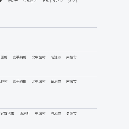
bB
セレナ
シルビア
アルトラパン
タント
那原町
嘉手納町
北中城村
名護市
南城市
読谷村
嘉手納町
北中城村
糸満市
南城市
宜野湾市
西原町
中城村
浦添市
名護市