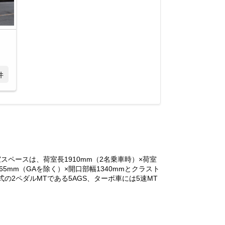
件
ペースは、荷室長1910mm（2名乗車時）×荷室
5mm（GAを除く）×開口部幅1340mmとクラスト
の2ペダルMTである5AGS、ターボ車には5速MT