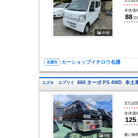
支払総
本体価
88
万
44枚
カーショップイチロウ名護
名護市
660 ターボ PS 4WD
本土
スズキ
エブリイ
支払総
本体価
125
遂に梅
9枚