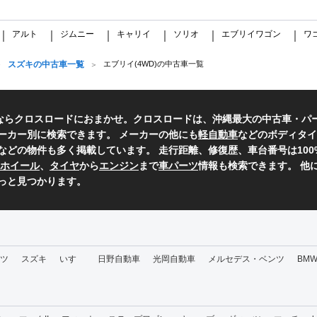
アルト
ジムニー
キャリイ
ソリオ
エブリイワゴン
ワ
｜
｜
｜
｜
｜
｜
スズキの中古車一覧
エブリイ(4WD)の中古車一覧
ならクロスロードにおまかせ。クロスロードは、沖縄最大の中古車・パ
ーカー別に検索できます。 メーカーの他にも
軽自動車
などのボディタイ
などの物件も多く掲載しています。 走行距離、修復歴、車台番号は10
ホイール
、
タイヤ
から
エンジン
まで
車パーツ
情報も検索できます。 他
っと見つかります。
ツ
スズキ
いすゞ
日野自動車
光岡自動車
メルセデス・ベンツ
BM