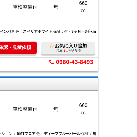
660
車検整備付
無
cc
Tインパネ
色：
スペリアホワイト
保証：
付・3ヶ月・3千km
お気に入り追加
庫確認・見積依頼
現在
1
人が追加済
0980-43-8493
660
車検整備付
無
cc
ッション：
5MTフロア
色：
ディープブルーパール
保証：
無