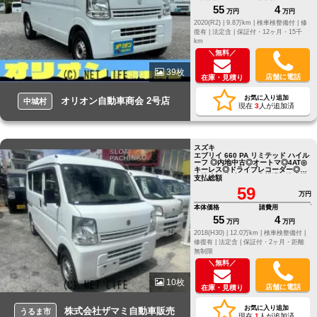
55
4
万円
万円
2020(R2) |
9.8万km |
検車検整備付 |
修
復有 |
法定含 |
保証付・12ヶ月・15千
km
＼無料／
39枚
店舗に電話
在庫・見積り
お気に入り追加
オリオン自動車商会 2号店
中城村
現在
3
人が追加済
スズキ
エブリイ 660 PA リミテッド ハイル
ーフ ◎内地中古◎オートマ◎4AT◎
キーレス◎ドライブレコーダー◎追
突防止軽減ブレーキ◎横滑り防止機
支払総額
能
59
万円
本体価格
諸費用
55
4
万円
万円
2018(H30) |
12.0万km |
検車検整備付 |
修復有 |
法定含 |
保証付・2ヶ月・距離
無制限
＼無料／
10枚
店舗に電話
在庫・見積り
お気に入り追加
株式会社ザマミ自動車販売
うるま市
現在
1
人が追加済