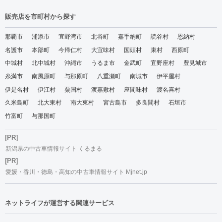
販売店を市町村から探す
那覇市
浦添市
宜野湾市
北谷町
嘉手納町
読谷村
恩納村
名護市
本部町
今帰仁村
大宜味村
国頭村
東村
西原町
中城村
北中城村
沖縄市
うるま市
金武町
宜野座村
豊見城市
糸満市
南風原町
与那原町
八重瀬町
南城市
伊平屋村
伊是名村
伊江村
粟国村
渡嘉敷村
座間味村
渡名喜村
久米島町
北大東村
南大東村
宮古島市
多良間村
石垣市
竹富町
与那国町
[PR]
新潟県の中古車情報サイト くるまる
[PR]
愛媛・香川・徳島・高知の中古車情報サイト Mjnet.jp
ネットライフが運営する関連サービス