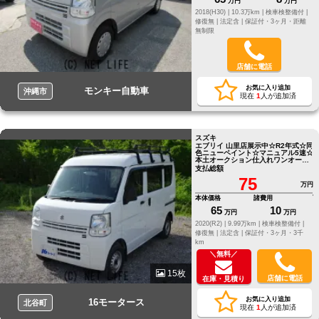
万円
万円
2018(H30) |
10.3万km |
検車検整備付 |
修復無 |
法定含 |
保証付・3ヶ月・距離
無制限
店舗に電話
お気に入り追加
モンキー自動車
沖縄市
現在
1
人が追加済
スズキ
エブリイ 山里店展示中☆R2年式☆同
色ニューペイント☆マニュアル5速☆
本土オークション仕入れワンオーナ
ー
支払総額
75
万円
本体価格
諸費用
65
10
万円
万円
2020(R2) |
9.99万km |
検車検整備付 |
修復無 |
法定含 |
保証付・3ヶ月・3千
km
＼無料／
15枚
店舗に電話
在庫・見積り
お気に入り追加
16モータース
北谷町
現在
1
人が追加済