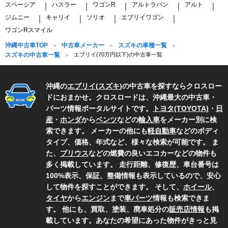
スペーシア
ハスラー
ワゴンR
アルトラパン
アルト
｜
｜
｜
｜
｜
ジムニー
キャリイ
ソリオ
エブリイワゴン
｜
｜
｜
｜
ワゴンRスマイル
沖縄中古車TOP
中古車メーカー
スズキの車種一覧
スズキの中古車一覧
エブリイ(70万円以下)の中古車一覧
沖縄の
エブリイ
(
スズキ
)の中古車を探すならクロスロー
ドにおまかせ。クロスロードは、沖縄最大の中古車・
パーツ情報ポータルサイトです。
トヨタ(TOYOTA)
・
日
産
・
ホンダ
から
ベンツ
などの
輸入車
をメーカー別に検
索できます。 メーカーの他にも
軽自動車
などのボディ
タイプ、価格、年式など、様々な検索が可能です。 ま
た、
プリウス
などの燃費の良いエコカーなどの物件も
多く掲載しています。 走行距離、修復歴、車台番号は
100%表示、保証、整備情報も表示しているので、安心
して物件を探すことができます。 そして、
ホイール
、
タイヤ
から
エンジン
まで
車パーツ
情報も検索できま
す。 他にも、買取、塗装、廃車処分の
販売店情報
も掲
載しています。あなたの希望にあった物件がきっと見