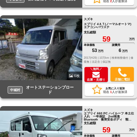
現在
2
人が追加済
スズキ
エブリイ 4ＡＴ(ノーマルオートマ)
エアコン•パワステ
支払総額
59
万円
本体価格
諸費用
53
6
万円
万円
2017(H29) |
10万km |
検車検整備付 |
修
復無 |
法定含 |
保証無
＼無料／
6枚
店舗に電話
在庫・見積り
オートステーションブロー
お気に入り追加
中城村
ド
現在
1
人が追加済
スズキ
エブリイ 660 PC ハイルーフ 本土仕
入れ 一年保証 2nd発進
Bluetooth 衝突安全ボディ 頸部
衝撃緩和ヘッドレスト
支払総額
59
万円
本体価格
諸費用