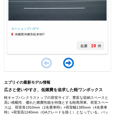
カーショップハザマ
沖縄県沖縄市松本907
19
在庫
件
Item
1
エブリイの最新モデル情報
of
4
広さと使いやすさ、低燃費を追求した軽ワンボックス
軽キャブバンクラストップの荷室サイズ、豊富な収納スペースと
高い積載性、優れた燃費性能を特徴とする軽商用車。荷室スペー
スは、荷室長1910mm（2名乗車時）×荷室幅1385mm（4名乗車
時）×荷室高1240mm（GAグレードを除く）となっている。バッ