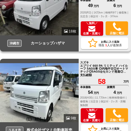
本体価格
諸費用
49
6
万円
万円
2020(R2) |
14万km |
検検R9/7 |
修復無 |
法定含 |
保証付・3ヶ月・3千km
＼無料／
18枚
店舗に電話
在庫・見積り
お気に入り追加
カーショップハザマ
沖縄市
現在
1
人が追加済
スズキ
エブリイ 660 PA リミテッド ハイル
ーフ 5AGS車 ◎内地中古◎オートマ
チック◎5AGS◎セカンド発進◎キ
ーレス◎ETC◎横滑り防止機能◎修
支払総額
復歴なし
58
万円
本体価格
諸費用
54
4
万円
万円
2018(H30) |
11.7万km |
検車検整備付 |
修復無 |
法定含 |
保証付・2ヶ月・距離
無制限
＼無料／
9枚
店舗に電話
在庫・見積り
お気に入り追加
株式会社ザマミ自動車販売
うるま市