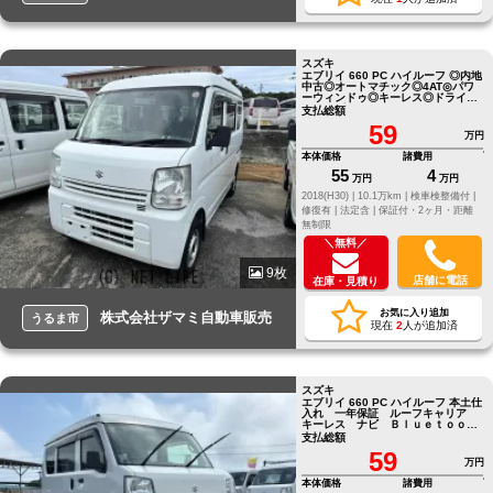
スズキ
エブリイ 660 PC ハイルーフ ◎内地
中古◎オートマチック◎4AT◎パワ
ーウィンドゥ◎キーレス◎ドライブ
レコーダー
支払総額
59
万円
本体価格
諸費用
55
4
万円
万円
2018(H30) |
10.1万km |
検車検整備付 |
修復有 |
法定含 |
保証付・2ヶ月・距離
無制限
＼無料／
9枚
店舗に電話
在庫・見積り
お気に入り追加
株式会社ザマミ自動車販売
うるま市
現在
2
人が追加済
スズキ
エブリイ 660 PC ハイルーフ 本土仕
入れ 一年保証 ルーフキャリア
キーレス ナビ Ｂｌｕｅｔｏｏｔ
ｈ ＥＴＣ
支払総額
59
万円
本体価格
諸費用