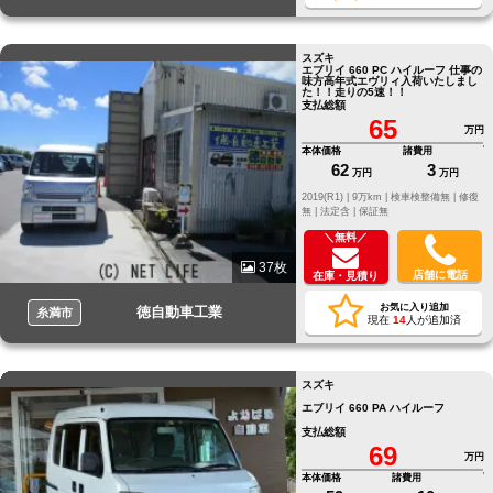
スズキ
エブリイ 660 PC ハイルーフ 仕事の
味方高年式エヴリィ入荷いたしまし
た！！走りの5速！！
支払総額
65
万円
本体価格
諸費用
62
3
万円
万円
2019(R1) |
9万km |
検車検整備無 |
修復
無 |
法定含 |
保証無
＼無料／
37枚
店舗に電話
在庫・見積り
お気に入り追加
徳自動車工業
糸満市
現在
14
人が追加済
スズキ
エブリイ 660 PA ハイルーフ
支払総額
69
万円
本体価格
諸費用