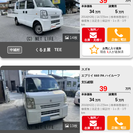
39
万円
本体価格
諸費用
34
5
万円
万円
2014(H26) |
14.5万km |
検車検整備付 |
修復無 |
法定含 |
保証付・1ヶ月・1千
km
＼無料／
14枚
店舗に電話
在庫・見積り
お気に入り追加
くるま屋 TEE
中城村
現在
1
人が追加済
スズキ
エブリイ 660 PA ハイルーフ
支払総額
39
万円
本体価格
諸費用
34
5
万円
万円
2010(H22) |
13.2万km |
検車検整備付 |
修復無 |
法定含 |
保証付・1ヶ月・1千
km
＼無料／
13枚
店舗に電話
在庫・見積り