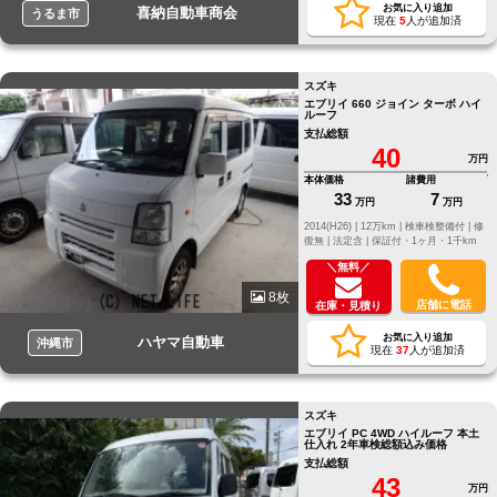
お気に入り追加
喜納自動車商会
うるま市
現在
5
人が追加済
スズキ
エブリイ 660 ジョイン ターボ ハイ
ルーフ
支払総額
40
万円
本体価格
諸費用
33
7
万円
万円
2014(H26) |
12万km |
検車検整備付 |
修
復無 |
法定含 |
保証付・1ヶ月・1千km
＼無料／
8枚
店舗に電話
在庫・見積り
お気に入り追加
ハヤマ自動車
沖縄市
現在
37
人が追加済
スズキ
エブリイ PC 4WD ハイルーフ 本土
仕入れ 2年車検総額込み価格
支払総額
43
万円