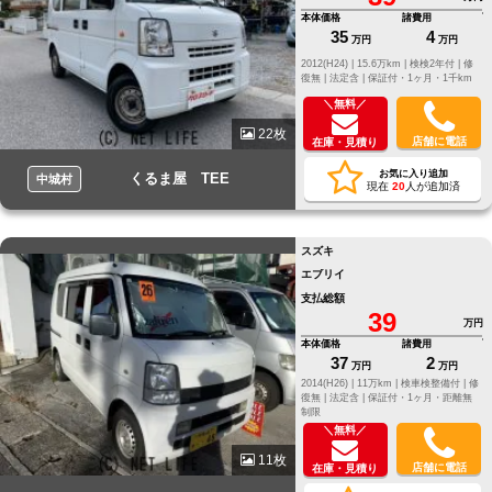
本体価格
諸費用
35
4
万円
万円
2012(H24) |
15.6万km |
検検2年付 |
修
復無 |
法定含 |
保証付・1ヶ月・1千km
＼無料／
22枚
店舗に電話
在庫・見積り
お気に入り追加
くるま屋 TEE
中城村
現在
20
人が追加済
スズキ
エブリイ
支払総額
39
万円
本体価格
諸費用
37
2
万円
万円
2014(H26) |
11万km |
検車検整備付 |
修
復無 |
法定含 |
保証付・1ヶ月・距離無
制限
＼無料／
11枚
店舗に電話
在庫・見積り