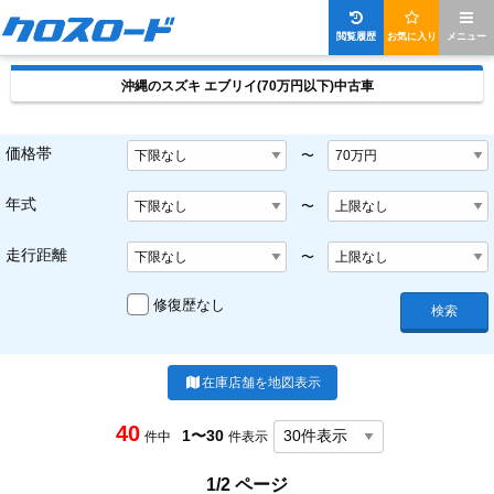
閲覧履歴
お気に入り
メニュー
沖縄のスズキ エブリイ(70万円以下)中古車
価格帯
〜
年式
〜
走行距離
〜
修復歴なし
検索
在庫店舗を地図表示
40
1〜30
件中
件表示
1/2 ページ