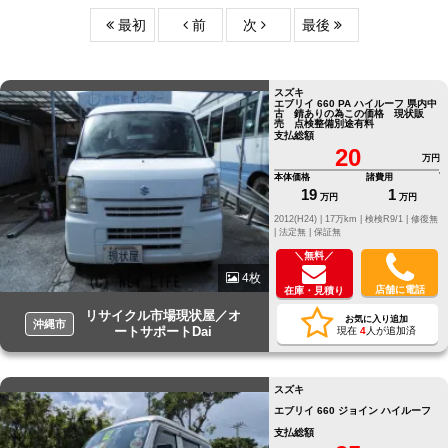
最初
前
次
最後
スズキ
エブリイ 660 PA ハイルーフ 県内中
古 錆ありの為この価格 現状販
売 点検整備別途有料
支払総額
20
万円
本体価格
諸費用
19
1
万円
万円
2012(H24) |
17万km |
検検R9/1 |
修復無
|
法定無 |
保証無
＼無料／
4枚
店舗に電話
在庫・見積り
リサイクル市場現状屋／オ
お気に入り追加
沖縄市
ートサポートDai
現在
4
人が追加済
スズキ
エブリイ 660 ジョイン ハイルーフ
支払総額