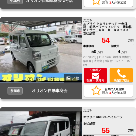
オリオン自動車商会 2号店
中城村
現在
3
人が追加済
スズキ
エブリイ ＰＣリミテッド 一年保
証 前席パワーウィンドウ 電動格
納ミラー ＣＤ Ｂｌｕｅｔｏｏｔ
ｈ 盗難防止システム
支払総額
54
万円
本体価格
諸費用
50
4
万円
万円
2016(H28) |
11.8万km |
検車検整備付 |
修復有 |
法定含 |
保証付・12ヶ月・15千
km
＼無料／
34枚
店舗に電話
在庫・見積り
お気に入り追加
オリオン自動車商会
糸満市
現在
4
人が追加済
スズキ
エブリイ 660 PA ハイルーフ
支払総額
55
万円