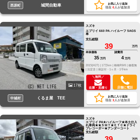
お気に入り追加
城間自動車
西原町
現在
0
人が追加済
スズキ
エブリイ 660 PA ハイルーフ 5AGS
車
支払総額
39
万円
本体価格
諸費用
35
4
万円
万円
2015(H27) |
17万km |
検検R9/6 |
修復無
|
法定含 |
保証付・1ヶ月・1千km
＼無料／
17枚
店舗に電話
在庫・見積り
お気に入り追加
くるま屋 TEE
中城村
現在
3
人が追加済
スズキ
エブリイ PA★ハイルーフ★本土仕入
れ車両★★５ＭＴ★ＥＴＣ★ドライ
ブレコーダー★アンダーコート
支払総額
39
万円