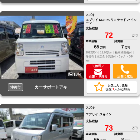
スズキ
エブリイ 660 PA リミテッド ハイル
ーフ
支払総額
72
万円
本体価格
諸費用
65
7
万円
万円
2022(R4) |
11.6万km |
検車検整備付 |
修復有 |
法定含 |
保証付・6ヶ月・6千
km
＼無料／
18枚
店舗に電話
在庫・見積り
お気に入り追加
カーサポートアキ
沖縄市
現在
1
人が追加済
スズキ
エブリイ ジョイン
支払総額
73
万円
本体価格
諸費用
65
8