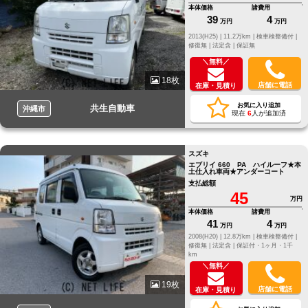
本体価格
諸費用
39
4
万円
万円
2013(H25) |
11.2万km |
検車検整備付 |
修復無 |
法定含 |
保証無
＼無料／
18枚
店舗に電話
在庫・見積り
お気に入り追加
共生自動車
沖縄市
現在
6
人が追加済
スズキ
エブリイ 660 PA ハイルーフ★本
土仕入れ車両★アンダーコート
支払総額
45
万円
本体価格
諸費用
41
4
万円
万円
2008(H20) |
12.8万km |
検車検整備付 |
修復無 |
法定含 |
保証付・1ヶ月・1千
km
＼無料／
19枚
店舗に電話
在庫・見積り