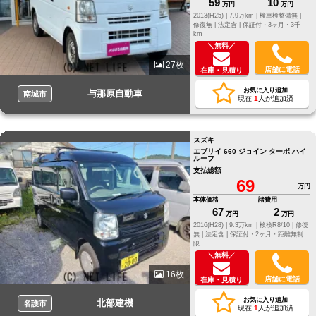
59
10
万円
万円
2013(H25) |
7.9万km |
検車検整備無 |
修復無 |
法定含 |
保証付・3ヶ月・3千
km
＼無料／
27枚
店舗に電話
在庫・見積り
お気に入り追加
与那原自動車
南城市
現在
1
人が追加済
スズキ
エブリイ 660 ジョイン ターボ ハイ
ルーフ
支払総額
69
万円
本体価格
諸費用
67
2
万円
万円
2016(H28) |
9.3万km |
検検R8/10 |
修復
無 |
法定含 |
保証付・2ヶ月・距離無制
限
＼無料／
16枚
店舗に電話
在庫・見積り
お気に入り追加
北部建機
名護市
現在
1
人が追加済