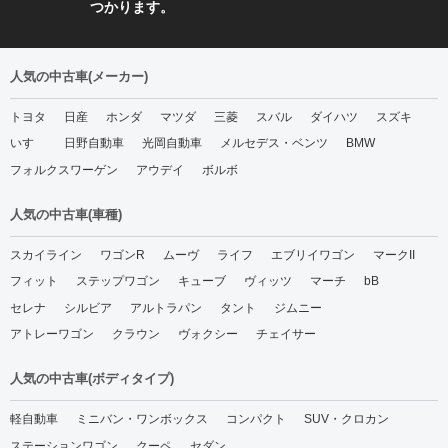
つかります。
人気の中古車(メーカー)
トヨタ
日産
ホンダ
マツダ
三菱
スバル
ダイハツ
スズキ
いすゞ
日野自動車
光岡自動車
メルセデス・ベンツ
BMW
フォルクスワーゲン
アウデイ
ボルボ
人気の中古車(車種)
スカイライン
ワゴンR
ムーヴ
ライフ
エブリイワゴン
マークII
フィット
ステップワゴン
キューブ
ヴィッツ
マーチ
bB
セレナ
シルビア
アルトラパン
タント
ジムニー
アトレーワゴン
クラウン
ヴォクシー
チェイサー
人気の中古車(ボディタイプ)
軽自動車
ミニバン・ワンボックス
コンパクト
SUV・クロカン
ステーションワゴン
クーペ
セダン