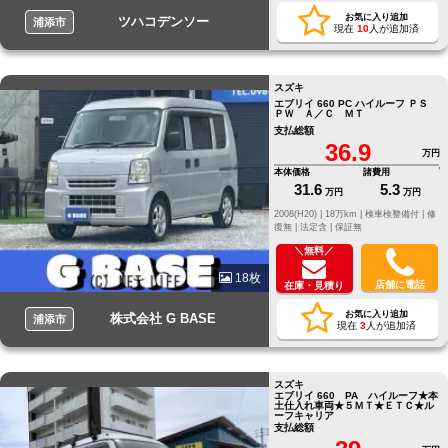
お気に入り追加
ツハコデンソー
浦添市
現在
10
人が追加済
スズキ
エブリイ 660 PC ハイルーフ ＰＳ
ＰＷ Ａ／Ｃ ＭＴ
支払総額
36.9
万円
本体価格
諸費用
31.6
5.3
万円
万円
2008(H20) |
18万km |
検車検整備付 |
修
復無 |
法定含 |
保証無
＼無料／
18枚
店舗に電話
在庫・見積り
お気に入り追加
株式会社 G BASE
浦添市
現在
3
人が追加済
スズキ
エブリイ 660 PA ハイルーフ★本
土仕入れ車両★５ＭＴ★ＥＴＣ★ル
ーフキャリア
支払総額