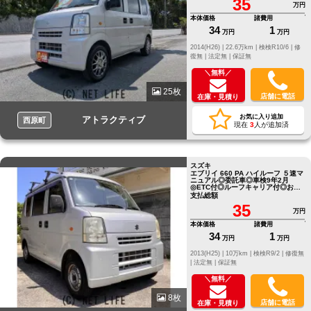
35
万円
本体価格
諸費用
34
1
万円
万円
2014(H26) |
22.6万km |
検検R10/6 |
修
復無 |
法定無 |
保証無
＼無料／
25枚
店舗に電話
在庫・見積り
お気に入り追加
アトラクティブ
西原町
現在
3
人が追加済
スズキ
エブリイ 660 PA ハイルーフ ５速マ
ニュアル◎委託車◎車検9年2月
◎ETC付◎ルーフキャリア付◎お気
軽にお問い合わせください◎
支払総額
35
万円
本体価格
諸費用
34
1
万円
万円
2013(H25) |
10万km |
検検R9/2 |
修復無
|
法定無 |
保証無
＼無料／
8枚
店舗に電話
在庫・見積り