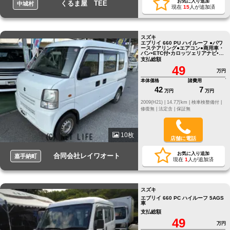
お気に入り追加
くるま屋 TEE
中城村
現在
15
人が追加済
スズキ
エブリイ 660 PU ハイルーフ ●パワ
ーステアリング●エアコン●商用車・
バン•ETC付•カロッツェリアナビ•両
側スライド
支払総額
49
万円
本体価格
諸費用
42
7
万円
万円
2009(H21) |
14.7万km |
検車検整備付 |
修復無 |
法定含 |
保証無
10枚
店舗に電話
お気に入り追加
合同会社レイワオート
嘉手納町
現在
1
人が追加済
スズキ
エブリイ 660 PC ハイルーフ 5AGS
車
支払総額
49
万円