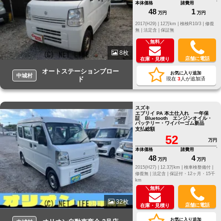
本体価格
諸費用
48
1
万円
万円
2017(H29) |
12万km |
検検R10/3 |
修復
無 |
法定含 |
保証無
＼無料／
8枚
店舗に電話
在庫・見積り
オートステーションブロー
お気に入り追加
中城村
ド
現在
3
人が追加済
スズキ
エブリイ PA 本土仕入れ 一年保
証 Bluetooth エンジンオイル・
バッテリー・ワイパーゴム新品
支払総額
52
万円
本体価格
諸費用
48
4
万円
万円
2015(H27) |
12.3万km |
検車検整備付 |
修復無 |
法定含 |
保証付・12ヶ月・15千
km
＼無料／
32枚
店舗に電話
在庫・見積り
お気に入り追加