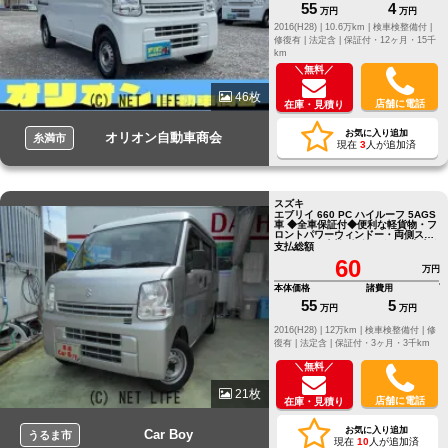
55
4
万円
万円
2016(H28) |
10.6万km |
検車検整備付 |
修復有 |
法定含 |
保証付・12ヶ月・15千
km
＼無料／
46枚
店舗に電話
在庫・見積り
お気に入り追加
オリオン自動車商会
糸満市
現在
3
人が追加済
スズキ
エブリイ 660 PC ハイルーフ 5AGS
車 ◆全車保証付◆便利な軽貨物・フ
ロントパワーウィンドー・両側スラ
イドドア・車検2年付き★本土中古★
支払総額
60
万円
本体価格
諸費用
55
5
万円
万円
2016(H28) |
12万km |
検車検整備付 |
修
復有 |
法定含 |
保証付・3ヶ月・3千km
＼無料／
21枚
店舗に電話
在庫・見積り
お気に入り追加
Car Boy
うるま市
現在
10
人が追加済