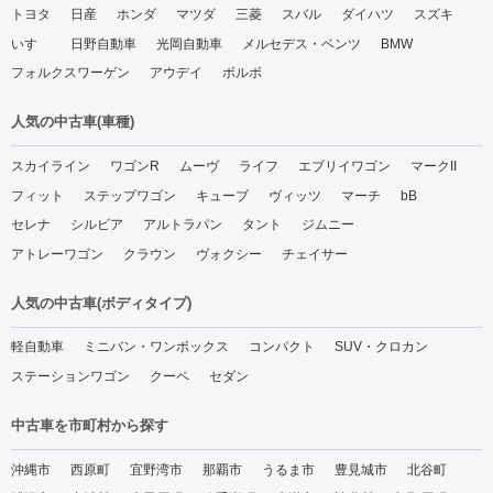
トヨタ
日産
ホンダ
マツダ
三菱
スバル
ダイハツ
スズキ
いすゞ
日野自動車
光岡自動車
メルセデス・ベンツ
BMW
フォルクスワーゲン
アウデイ
ボルボ
人気の中古車(車種)
スカイライン
ワゴンR
ムーヴ
ライフ
エブリイワゴン
マークII
フィット
ステップワゴン
キューブ
ヴィッツ
マーチ
bB
セレナ
シルビア
アルトラパン
タント
ジムニー
アトレーワゴン
クラウン
ヴォクシー
チェイサー
人気の中古車(ボディタイプ)
軽自動車
ミニバン・ワンボックス
コンパクト
SUV・クロカン
ステーションワゴン
クーペ
セダン
中古車を市町村から探す
沖縄市
西原町
宜野湾市
那覇市
うるま市
豊見城市
北谷町