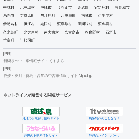
中城村
北中城村
沖縄市
うるま市
金武町
宜野座村
豊見城市
糸満市
南風原町
与那原町
八重瀬町
南城市
伊平屋村
伊是名村
伊江村
粟国村
渡嘉敷村
座間味村
渡名喜村
久米島町
北大東村
南大東村
宮古島市
多良間村
石垣市
竹富町
与那国町
[PR]
新潟県の中古車情報サイト くるまる
[PR]
愛媛・香川・徳島・高知の中古車情報サイト Mjnet.jp
ネットライフが運営する関連サービス
沖縄のお店探し情報サイト
映像制作のことなら！
沖縄の不動産情報サイト
沖縄のバイク・パーツ