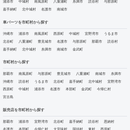
浦添市
中城村
南風原町
八重瀬町
糸満市
読谷村
与那原町
嘉手納町
北中城村
名護市
南城市
車パーツを市町村から探す
沖縄市
浦添市
南風原町
西原町
中城村
宜野湾市
うるま市
北谷町
八重瀬町
豊見城市
名護市
与那原町
那覇市
読谷村
嘉手納町
北中城村
糸満市
南城市
金武町
市町村から探す
那覇市
南風原町
与那原町
豊見城市
八重瀬町
南城市
糸満市
沖縄市
読谷村
うるま市
北谷町
嘉手納町
北中城村
宜野湾市
西原町
中城村
浦添市
名護市
本部町
金武町
今帰仁村
宮古島
販売店を市町村から探す
那覇市
浦添市
宜野湾市
北谷町
嘉手納町
読谷村
恩納村
名護市
本部町
今帰仁村
大宜味村
国頭村
東村
西原町