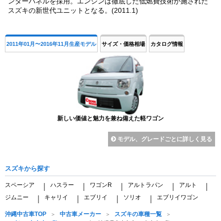
ンターパネルを採用。エンジンは徹底した低燃費技術が施された
スズキの新世代ユニットとなる。(2011.1)
2011年01月〜2016年11月生産モデル
サイズ・価格相場
カタログ情報
新しい価値と魅力を兼ね備えた軽ワゴン
モデル、グレードごとに詳しく見る
スズキから探す
スペーシア
ハスラー
ワゴンR
アルトラパン
アルト
｜
｜
｜
｜
｜
ジムニー
キャリイ
エブリイ
ソリオ
エブリイワゴン
｜
｜
｜
｜
沖縄中古車TOP
中古車メーカー
スズキの車種一覧