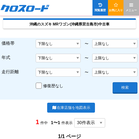
閲覧履歴
お気に入り
メニュー
沖縄のスズキ MRワゴン(沖縄県宮古島市)中古車
価格帯
〜
年式
〜
走行距離
〜
修復歴なし
検索
在庫店舗を地図表示
1
1〜1
件中
件表示
1/1 ページ