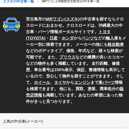
スズキの中古車一覧
MRワゴン(沖縄県宮古島市)の中古車一覧
宮古島市の
MRワゴン
(
スズキ
)の中古車を探すならクロ
スロードにおまかせ。クロスロードは、沖縄最大の中
古車・パーツ情報ポータルサイトです。
トヨタ
(TOYOTA)
・
日産
・
ホンダ
から
ベンツ
などの
輸入車
をメ
ーカー別に検索できます。 メーカーの他にも
軽自動車
などのボディタイプ、価格、年式など、様々な検索が
可能です。 また、
プリウス
などの燃費の良いエコカー
などの物件も多く掲載しています。 走行距離、修復
歴、車台番号は100%表示、保証、整備情報も表示して
いるので、安心して物件を探すことができます。 そし
て、
ホイール
、
タイヤ
から
エンジン
まで
車パーツ
情報
も検索できます。 他にも、買取、塗装、廃車処分の
販
売店情報
も掲載しています。あなたの希望にあった物
件がきっと見つかります。
人気の中古車(メーカー)