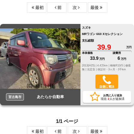
最初
前
次
最後
スズキ
MRワゴン 660 Xセレクション
支払総額
39.9
万円
本体価格
諸費用
33.9
6
万円
万円
2013(H25) |
4.4万km |
検検R10/5 |
修復
無 |
法定含 |
保証付・3ヶ月・3千km
店舗に電話
お気に入り追加
あたらか自動車
宮古島市
現在
2
人が追加済
1/1 ページ
最初
前
次
最後