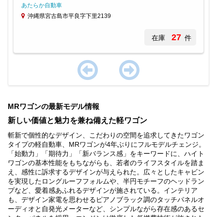
あたらか自動車
沖縄県宮古島市平良字下里2139
27
在庫
件
Item
1
MRワゴンの最新モデル情報
of
1
新しい価値と魅力を兼ね備えた軽ワゴン
斬新で個性的なデザイン、こだわりの空間を追求してきたワゴン
タイプの軽自動車、MRワゴンが4年ぶりにフルモデルチェンジ。
「始動力」「期待力」「新バランス感」をキーワードに、ハイト
ワゴンの基本性能をもちながらも、若者のライフスタイルを踏ま
え、感性に訴求するデザインが与えられた。広々としたキャビン
を実現したロングルーフフォルムや、半円モチーフのヘッドラン
プなど、愛着感あふれるデザインが施されている。インテリア
も、デザイン家電を思わせるピアノブラック調のタッチパネルオ
ーディオと自発光メーターなど、シンプルながら存在感のあるセ