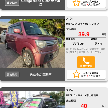
Garage repco U-car 豊見城
お気に入り追加
豊見城市
店
現在
1
人が追加済
スズキ
MRワゴン 660 Xセレクション
支払総額
39.9
万円
本体価格
諸費用
33.9
6
万円
万円
2013(H25) |
4.4万km |
検検R10/5 |
修復
無 |
法定含 |
保証付・3ヶ月・3千km
店舗に電話
お気に入り追加
あたらか自動車
宮古島市
現在
2
人が追加済
スズキ
MRワゴン 660 L ●本土中古車
支払総額
40
万円