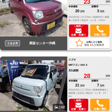
23
万円
本体価格
諸費用
20
3
万円
万円
2012(H24) |
15.2万km |
検検R9/3 |
修復
無 |
法定含 |
保証付・1ヶ月・1千km
＼無料／
店舗に電話
在庫・見積り
お気に入り追加
業販センター沖縄
うるま市
現在
3
人が追加済
スズキ
MRワゴン 660 X
支払総額
28
万円
本体価格
諸費用
21
7
万円
万円
2011(H23) |
17.1万km |
検車検整備付 |
修復無 |
法定含 |
保証付・1ヶ月・1千
km
＼無料／
19枚
店舗に電話
在庫・見積り