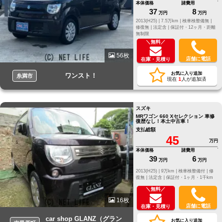
本体価格
諸費用
37
8
万円
万円
2013(H25) |
7.5万km |
検車検整備無 |
修復無 |
法定含 |
保証付・12ヶ月・距離
無制限
＼無料／
56枚
店舗に電話
在庫・見積り
お気に入り追加
ワンスト！
糸満市
現在
1
人が追加済
スズキ
MRワゴン 660 Xセレクション 車修
復歴なし！本土中古車！
支払総額
45
万円
本体価格
諸費用
39
6
万円
万円
2013(H25) |
9万km |
検車検整備付 |
修
復無 |
法定含 |
保証付・1ヶ月・1千km
＼無料／
16枚
店舗に電話
在庫・見積り
car shop GLANZ（グラン
お気に入り追加