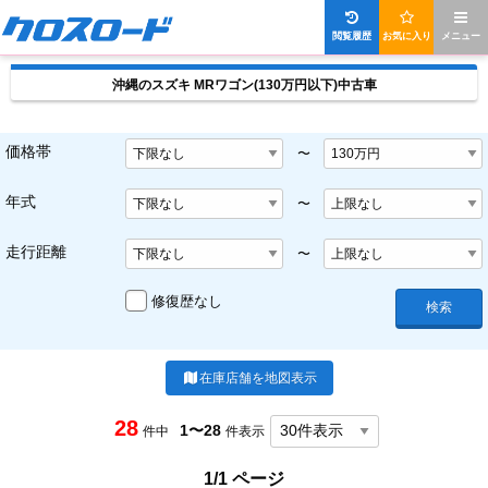
閲覧履歴
お気に入り
メニュー
沖縄のスズキ MRワゴン(130万円以下)中古車
価格帯
〜
年式
〜
走行距離
〜
修復歴なし
検索
在庫店舗を地図表示
28
1〜28
件中
件表示
1/1 ページ