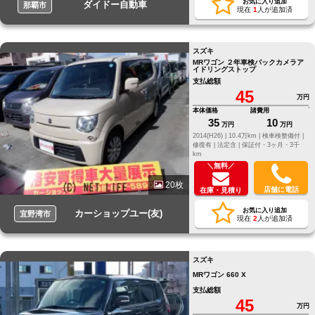
お気に入り追加
ダイドー自動車
那覇市
現在
1
人が追加済
スズキ
MRワゴン ２年車検バックカメラア
イドリングストップ
支払総額
45
万円
本体価格
諸費用
35
10
万円
万円
2014(H26) |
10.4万km |
検車検整備付 |
修復有 |
法定含 |
保証付・3ヶ月・3千
km
＼無料／
20枚
店舗に電話
在庫・見積り
お気に入り追加
カーショップユー(友)
宜野湾市
現在
2
人が追加済
スズキ
MRワゴン 660 X
支払総額
45
万円