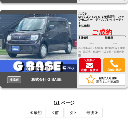
スズキ
MRワゴン 660 G １年保証付 バッ
クモニター ディスプレイオーティ
オ
支払総額
ご成約
本体価格
諸費用
---
---
2012(H24) |
9.5万km |
検検R9/12 |
修復
無 |
法定含 |
保証付・12ヶ月・距離無制
限
＼無料／
20枚
店舗に電話
在庫・見積り
お気に入り追加
株式会社 G BASE
浦添市
現在
1
人が追加済
1/1 ページ
最初
前
次
最後