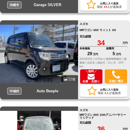
お気に入り追加
Garage SILVER
沖縄市
現在
19
人が追加済
スズキ
MRワゴン 660 ウィット XS
支払総額
34
万円
本体価格
諸費用
29
5
万円
万円
2013(H25) |
11万km |
検車検整備付 |
修
復無 |
法定含 |
保証付・12ヶ月・15千
km
＼無料／
22枚
店舗に電話
在庫・見積り
お気に入り追加
Auto Beeple
中城村
現在
2
人が追加済
スズキ
MRワゴン 660 10thアニバーサリー
リミテッド
支払総額
36
万円