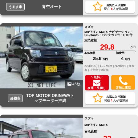
お気に入り追加
青空オート
うるま市
現在
5
人が追加済
スズキ
MRワゴン 660 X ナビゲーション・
Bluetooth・バックカメラ・ETC付
支払総額
29.8
万円
本体価格
諸費用
25.8
4
万円
万円
2011(H23) |
11.0万km |
検検R9/8 |
修復
有 |
法定含 |
保証無
＼無料／
45枚
店舗に電話
在庫・見積り
TOP MOTOR OKINAWAト
お気に入り追加
那覇市
ップモーター沖縄
現在
1
人が追加済
スズキ
MRワゴン 660 X
支払総額