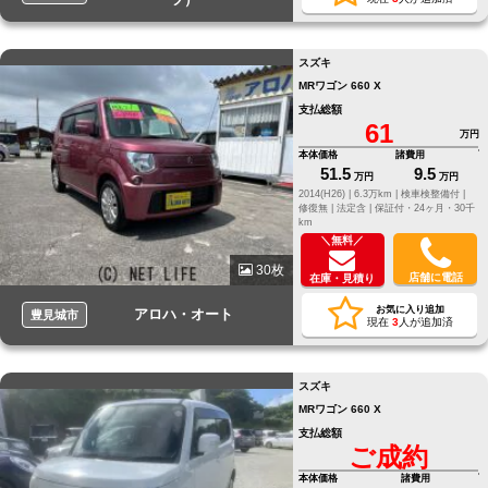
スズキ
MRワゴン 660 X
支払総額
61
万円
本体価格
諸費用
51.5
9.5
万円
万円
2014(H26) |
6.3万km |
検車検整備付 |
修復無 |
法定含 |
保証付・24ヶ月・30千
km
＼無料／
30枚
店舗に電話
在庫・見積り
お気に入り追加
アロハ・オート
豊見城市
現在
3
人が追加済
スズキ
MRワゴン 660 X
支払総額
ご成約
本体価格
諸費用