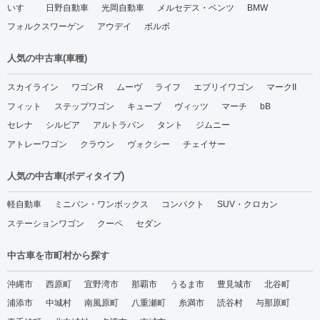
いすゞ
日野自動車
光岡自動車
メルセデス・ベンツ
BMW
フォルクスワーゲン
アウデイ
ボルボ
人気の中古車(車種)
スカイライン
ワゴンR
ムーヴ
ライフ
エブリイワゴン
マークII
フィット
ステップワゴン
キューブ
ヴィッツ
マーチ
bB
セレナ
シルビア
アルトラパン
タント
ジムニー
アトレーワゴン
クラウン
ヴォクシー
チェイサー
人気の中古車(ボディタイプ)
軽自動車
ミニバン・ワンボックス
コンパクト
SUV・クロカン
ステーションワゴン
クーペ
セダン
中古車を市町村から探す
沖縄市
西原町
宜野湾市
那覇市
うるま市
豊見城市
北谷町
浦添市
中城村
南風原町
八重瀬町
糸満市
読谷村
与那原町