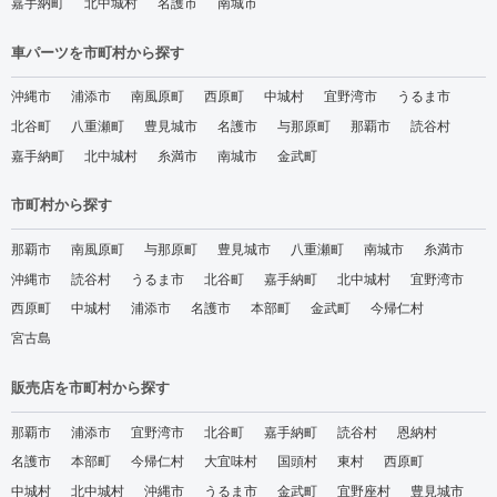
嘉手納町
北中城村
名護市
南城市
車パーツを市町村から探す
沖縄市
浦添市
南風原町
西原町
中城村
宜野湾市
うるま市
北谷町
八重瀬町
豊見城市
名護市
与那原町
那覇市
読谷村
嘉手納町
北中城村
糸満市
南城市
金武町
市町村から探す
那覇市
南風原町
与那原町
豊見城市
八重瀬町
南城市
糸満市
沖縄市
読谷村
うるま市
北谷町
嘉手納町
北中城村
宜野湾市
西原町
中城村
浦添市
名護市
本部町
金武町
今帰仁村
宮古島
販売店を市町村から探す
那覇市
浦添市
宜野湾市
北谷町
嘉手納町
読谷村
恩納村
名護市
本部町
今帰仁村
大宜味村
国頭村
東村
西原町
中城村
北中城村
沖縄市
うるま市
金武町
宜野座村
豊見城市