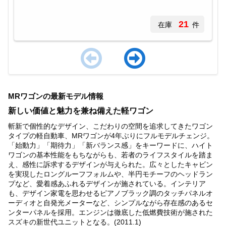
21
在庫
件
Item
1
MRワゴンの最新モデル情報
of
4
新しい価値と魅力を兼ね備えた軽ワゴン
斬新で個性的なデザイン、こだわりの空間を追求してきたワゴン
タイプの軽自動車、MRワゴンが4年ぶりにフルモデルチェンジ。
「始動力」「期待力」「新バランス感」をキーワードに、ハイト
ワゴンの基本性能をもちながらも、若者のライフスタイルを踏ま
え、感性に訴求するデザインが与えられた。広々としたキャビン
を実現したロングルーフフォルムや、半円モチーフのヘッドラン
プなど、愛着感あふれるデザインが施されている。インテリア
も、デザイン家電を思わせるピアノブラック調のタッチパネルオ
ーディオと自発光メーターなど、シンプルながら存在感のあるセ
ンターパネルを採用。エンジンは徹底した低燃費技術が施された
スズキの新世代ユニットとなる。(2011.1)