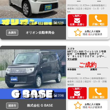
---
---
2012(H24) |
11.9万km |
検車検整備付 |
修復無 |
法定含 |
保証付・1ヶ月・1千
km
＼無料／
42枚
店舗に電話
在庫・見積り
お気に入り追加
オリオン自動車商会
糸満市
現在
2
人が追加済
スズキ
MRワゴン 660 ウィット LS １年保
証付 ２年車検付 社外ナビ Ｔ
Ｖ ＢＬＵＥＴＯＯＴＨ レザーシ
ート ＨＩＤ ＥＴＣ 純正ＡＷ
支払総額
ご成約
本体価格
諸費用
---
---
2014(H26) |
11.6万km |
検車検整備付 |
修復有 |
法定含 |
保証付・12ヶ月・距離
無制限
＼無料／
20枚
店舗に電話
在庫・見積り
お気に入り追加
株式会社 G BASE
浦添市
現在
0
人が追加済