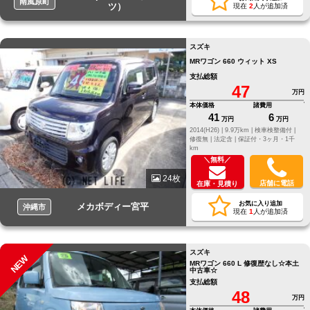
南風原町
ツ）
現在
2
人が追加済
スズキ
MRワゴン 660 ウィット XS
支払総額
47
万円
本体価格
諸費用
41
6
万円
万円
2014(H26) |
9.9万km |
検車検整備付 |
修復無 |
法定含 |
保証付・3ヶ月・1千
km
＼無料／
24枚
店舗に電話
在庫・見積り
お気に入り追加
メカボディー宮平
沖縄市
現在
1
人が追加済
スズキ
NEW
MRワゴン 660 L 修復歴なし☆本土
中古車☆
支払総額
48
万円