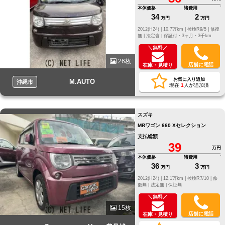
本体価格
諸費用
34
2
万円
万円
2012(H24) |
10.7万km |
検検R9/5 |
修復
無 |
法定含 |
保証付・3ヶ月・3千km
＼無料／
26枚
店舗に電話
在庫・見積り
お気に入り追加
M.AUTO
沖縄市
現在
1
人が追加済
スズキ
MRワゴン 660 Xセレクション
支払総額
39
万円
本体価格
諸費用
36
3
万円
万円
2012(H24) |
12.1万km |
検検R7/10 |
修
復無 |
法定無 |
保証無
＼無料／
15枚
店舗に電話
在庫・見積り