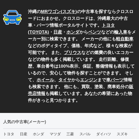
沖縄の
MRワゴン
(
スズキ
)の中古車を探すならクロスロ
ードにおまかせ。クロスロードは、沖縄最大の中古
車・パーツ情報ポータルサイトです。
トヨタ
(TOYOTA)
・
日産
・
ホンダ
から
ベンツ
などの
輸入車
をメ
ーカー別に検索できます。 メーカーの他にも
軽自動車
などのボディタイプ、価格、年式など、様々な検索が
可能です。 また、
プリウス
などの燃費の良いエコカー
などの物件も多く掲載しています。 走行距離、修復
歴、車台番号は100%表示、保証、整備情報も表示して
いるので、安心して物件を探すことができます。 そし
て、
ホイール
、
タイヤ
から
エンジン
まで
車パーツ
情報
も検索できます。 他にも、買取、塗装、廃車処分の
販
売店情報
も掲載しています。あなたの希望にあった物
件がきっと見つかります。
人気の中古車(メーカー)
トヨタ
日産
ホンダ
マツダ
三菱
スバル
ダイハツ
スズキ