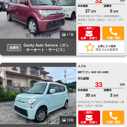
32
万円
本体価格
諸費用
27
5
万円
万円
2012(H24) |
8.7万km |
検車検整備付 |
修復無 |
法定含 |
保証付・12ヶ月・15千
km
＼無料／
17枚
店舗に電話
在庫・見積り
Gacky Auto Service（ガッ
お気に入り追加
糸満市
キーオート・サービス）
現在
3
人が追加済
スズキ
MRワゴン 660 GS 4WD
支払総額
33
万円
本体価格
諸費用
30
3
万円
万円
2011(H23) |
8.7万km |
検車検整備付 |
修
復有 |
法定含 |
保証無
＼無料／
19枚
店舗に電話
在庫・見積り