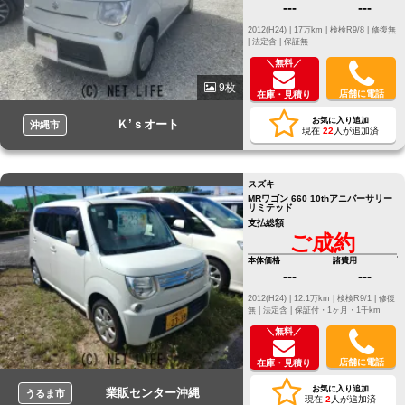
---
---
2012(H24) |
17万km |
検検R9/8 |
修復無
|
法定含 |
保証無
＼無料／
9枚
店舗に電話
在庫・見積り
お気に入り追加
Ｋ’ｓオート
沖縄市
現在
22
人が追加済
スズキ
MRワゴン 660 10thアニバーサリー
リミテッド
支払総額
ご成約
本体価格
諸費用
---
---
2012(H24) |
12.1万km |
検検R9/1 |
修復
無 |
法定含 |
保証付・1ヶ月・1千km
＼無料／
店舗に電話
在庫・見積り
お気に入り追加
業販センター沖縄
うるま市
現在
2
人が追加済