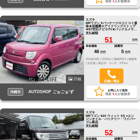
現在
1
人が追加済
スズキ
MRワゴン Xパッケージ☆コミコミ価
格★低燃費☆アイドリングストップ
★BT対応ナビ☆TV★バックカメラ☆
スマートキー★ ●●他店にてローン
支払総額
NGだったお客様でもお気軽にご相
51
談ください●LINE ID[@oeu0051f]
万円
本体価格
諸費用
46
5
万円
万円
2014(H26) |
10万km |
検検R9/3 |
修復有
|
法定無 |
保証付・3ヶ月・3千km
25枚
店舗に電話
お気に入り追加
AUTOSHOP ごぉごぉ'ず
沖縄市
現在
5
人が追加済
スズキ
MRワゴン 660 ウィット XS ●エン
ジンオイル・バッテリー・ワイパー
ゴム新品
支払総額
52
万円
本体価格
諸費用