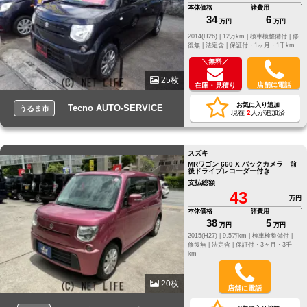
本体価格
諸費用
34
6
万円
万円
2014(H26) |
12万km |
検車検整備付 |
修
復無 |
法定含 |
保証付・1ヶ月・1千km
＼無料／
25枚
店舗に電話
在庫・見積り
お気に入り追加
Tecno AUTO-SERVICE
うるま市
現在
2
人が追加済
スズキ
MRワゴン 660 X バックカメラ 前
後ドライブレコーダー付き
支払総額
43
万円
本体価格
諸費用
38
5
万円
万円
2015(H27) |
9.5万km |
検車検整備付 |
修復無 |
法定含 |
保証付・3ヶ月・3千
km
20枚
店舗に電話