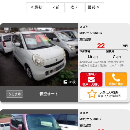
最初
前
次
最後
スズキ
MRワゴン 660 G
支払総額
22
万円
本体価格
諸費用
15
7
万円
万円
2008(H20) |
12.4万km |
検車検整備付 |
修復無 |
法定含 |
保証付・1ヶ月・1千
km
＼無料／
18枚
店舗に電話
在庫・見積り
お気に入り追加
青空オート
うるま市
現在
7
人が追加済
スズキ
MRワゴン 660 X
支払総額