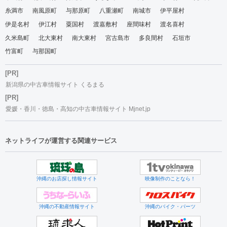
糸満市
南風原町
与那原町
八重瀬町
南城市
伊平屋村
伊是名村
伊江村
粟国村
渡嘉敷村
座間味村
渡名喜村
久米島町
北大東村
南大東村
宮古島市
多良間村
石垣市
竹富町
与那国町
[PR]
新潟県の中古車情報サイト くるまる
[PR]
愛媛・香川・徳島・高知の中古車情報サイト Mjnet.jp
ネットライフが運営する関連サービス
沖縄のお店探し情報サイト
映像制作のことなら！
沖縄の不動産情報サイト
沖縄のバイク・パーツ