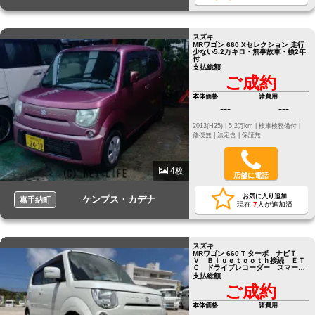
スズキ
MRワゴン 660 Xセレクション 走行
少ない5.2万キロ・無事故車・検2年
付
支払総額
ご成約
本体価格
諸費用
---
---
2013(H25) |
5.2万km |
検車検整備付 |
修復無 |
法定含 |
保証無
4枚
店舗に電話
お気に入り追加
ケンプス・カデナ
嘉手納町
現在
7
人が追加済
スズキ
MRワゴン 660 T ターボ ナビＴ
Ｖ Ｂｌｕｅｔｏｏｔｈ接続 ＥＴ
Ｃ ドライブレコーダー スマート
キー２個
支払総額
ご成約
本体価格
諸費用