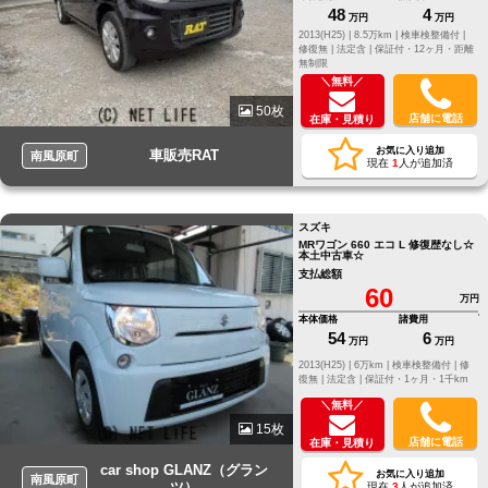
48
4
万円
万円
2013(H25) |
8.5万km |
検車検整備付 |
修復無 |
法定含 |
保証付・12ヶ月・距離
無制限
＼無料／
50枚
店舗に電話
在庫・見積り
お気に入り追加
車販売RAT
南風原町
現在
1
人が追加済
スズキ
MRワゴン 660 エコ L 修復歴なし☆
本土中古車☆
支払総額
60
万円
本体価格
諸費用
54
6
万円
万円
2013(H25) |
6万km |
検車検整備付 |
修
復無 |
法定含 |
保証付・1ヶ月・1千km
＼無料／
15枚
店舗に電話
在庫・見積り
car shop GLANZ（グラン
お気に入り追加
南風原町
ツ）
現在
3
人が追加済