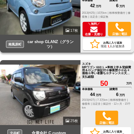
本体価格
諸費用
42
6
万円
万円
2013(H25) |
10万km |
検車検整備付 |
修
復無 |
法定含 |
保証無
＼無料／
17枚
店舗に電話
在庫・見積り
car shop GLANZ（グラン
お気に入り追加
南風原町
ツ）
現在
1
人が追加済
スズキ
MRワゴン 660 L ●車検２年＆登録費
用＆ロング保証付☆修復歴小☆込々
価格☆早い者勝ち☆チャンス☆大チ
ャンス☆
支払総額
50
万円
本体価格
諸費用
44
6
万円
万円
2015(H27) |
7.3万km |
検車検整備付 |
修復有 |
法定含 |
保証付・12ヶ月・15千
km
25枚
店舗に電話
お気に入り追加
合資会社 C custom
北谷町