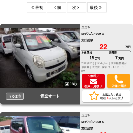
最初
前
次
最後
スズキ
MRワゴン 660 G
支払総額
22
万円
本体価格
諸費用
15
7
万円
万円
2008(H20) |
12.4万km |
検車検整備付 |
修復無 |
法定含 |
保証付・1ヶ月・1千
km
＼無料／
18枚
店舗に電話
在庫・見積り
お気に入り追加
青空オート
うるま市
現在
6
人が追加済
スズキ
MRワゴン 660 X
支払総額