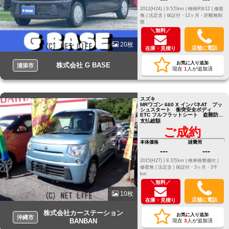
2012(H24) |
9.5万km |
検検R9/12 |
修復
無 |
法定含 |
保証付・12ヶ月・距離無制
限
＼無料／
20枚
店舗に電話
在庫・見積り
お気に入り追加
株式会社 G BASE
浦添市
現在
1
人が追加済
スズキ
MRワゴン 660 X インパネAT プッ
シュスタート 衝突安全ボディ
ETC フルフラットシート 盗難防止
システム
支払総額
ご成約
本体価格
諸費用
---
---
2015(H27) |
9.3万km |
検車検整備付 |
修復無 |
法定含 |
保証付・3ヶ月・3千
km
＼無料／
10枚
店舗に電話
在庫・見積り
株式会社カーステーション
お気に入り追加
沖縄市
BANBAN
現在
3
人が追加済