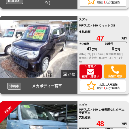
南風原町
ツ）
現在
2
人が追加済
スズキ
MRワゴン 660 ウィット XS
支払総額
47
万円
本体価格
諸費用
41
6
万円
万円
2014(H26) |
9.9万km |
検車検整備付 |
修復無 |
法定含 |
保証付・3ヶ月・1千
km
＼無料／
24枚
店舗に電話
在庫・見積り
お気に入り追加
メカボディー宮平
沖縄市
現在
1
人が追加済
スズキ
NEW
MRワゴン 660 L 修復歴なし☆本土
中古車☆
支払総額
48
万円