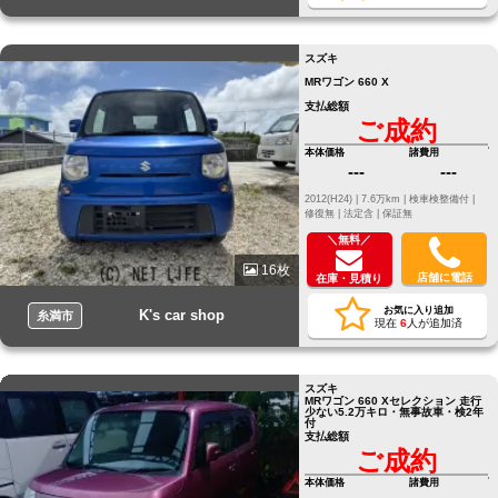
スズキ
MRワゴン 660 X
支払総額
ご成約
本体価格
諸費用
---
---
2012(H24) |
7.6万km |
検車検整備付 |
修復無 |
法定含 |
保証無
＼無料／
16枚
店舗に電話
在庫・見積り
お気に入り追加
K's car shop
糸満市
現在
6
人が追加済
スズキ
MRワゴン 660 Xセレクション 走行
少ない5.2万キロ・無事故車・検2年
付
支払総額
ご成約
本体価格
諸費用