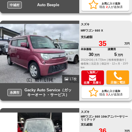
お気に入り追加
Auto Beeple
中城村
現在
2
人が追加済
スズキ
MRワゴン 660 X
支払総額
35
万円
本体価格
諸費用
30
5
万円
万円
2012(H24) |
8.7万km |
検車検整備付 |
修復無 |
法定含 |
保証付・12ヶ月・15千
km
＼無料／
17枚
店舗に電話
在庫・見積り
Gacky Auto Service（ガッ
お気に入り追加
糸満市
キーオート・サービス）
現在
3
人が追加済
スズキ
MRワゴン 660 10thアニバーサリー
リミテッド
支払総額
36
万円