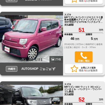
現在
1
人が追加済
スズキ
MRワゴン Xパッケージ☆コミコミ価
格★低燃費☆アイドリングストップ
★BT対応ナビ☆TV★バックカメラ☆
スマートキー★ ●●他店にてローン
支払総額
NGだったお客様でもお気軽にご相
51
談ください●LINE ID[@oeu0051f]
万円
本体価格
諸費用
46
5
万円
万円
2014(H26) |
10万km |
検検R9/3 |
修復有
|
法定無 |
保証付・3ヶ月・3千km
25枚
店舗に電話
お気に入り追加
AUTOSHOP ごぉごぉ'ず
沖縄市
現在
5
人が追加済
スズキ
MRワゴン 660 ウィット XS ●エン
ジンオイル・バッテリー・ワイパー
ゴム新品
支払総額
52
万円
本体価格
諸費用