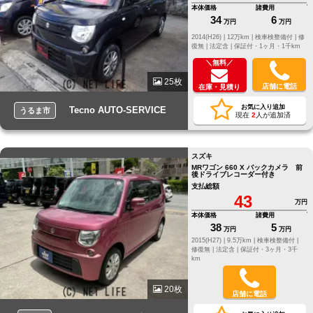
本体価格
諸費用
34
6
万円
万円
2014(H26) |
12万km |
検車検整備付 |
修
復無 |
法定含 |
保証付・1ヶ月・1千km
＼無料／
25枚
店舗に電話
在庫・見積り
お気に入り追加
Tecno AUTO-SERVICE
うるま市
現在
2
人が追加済
スズキ
MRワゴン 660 X バックカメラ 前
後ドライブレコーダー付き
支払総額
43
万円
本体価格
諸費用
38
5
万円
万円
2015(H27) |
9.5万km |
検車検整備付 |
修復無 |
法定含 |
保証付・3ヶ月・3千
km
20枚
店舗に電話