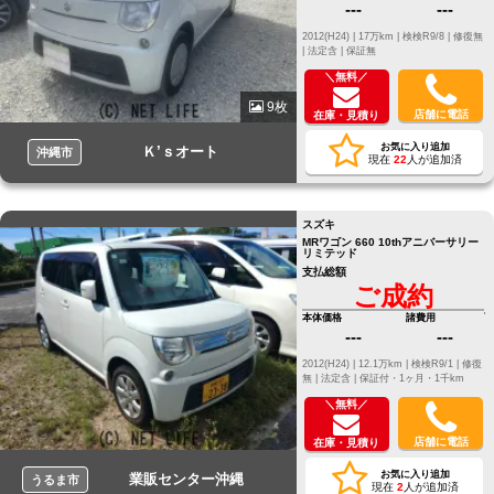
---
---
2012(H24) |
17万km |
検検R9/8 |
修復無
|
法定含 |
保証無
＼無料／
9枚
店舗に電話
在庫・見積り
お気に入り追加
Ｋ’ｓオート
沖縄市
現在
22
人が追加済
スズキ
MRワゴン 660 10thアニバーサリー
リミテッド
支払総額
ご成約
本体価格
諸費用
---
---
2012(H24) |
12.1万km |
検検R9/1 |
修復
無 |
法定含 |
保証付・1ヶ月・1千km
＼無料／
店舗に電話
在庫・見積り
お気に入り追加
業販センター沖縄
うるま市
現在
2
人が追加済