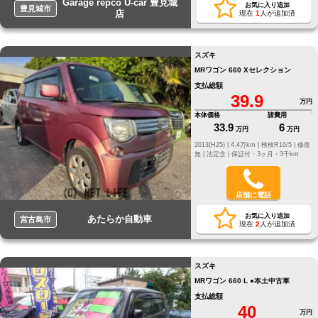
Garage repco U-car 豊見城
お気に入り追加
豊見城市
店
現在
1
人が追加済
スズキ
MRワゴン 660 Xセレクション
支払総額
39.9
万円
本体価格
諸費用
33.9
6
万円
万円
2013(H25) |
4.4万km |
検検R10/5 |
修復
無 |
法定含 |
保証付・3ヶ月・3千km
店舗に電話
お気に入り追加
あたらか自動車
宮古島市
現在
2
人が追加済
スズキ
MRワゴン 660 L ●本土中古車
支払総額
40
万円