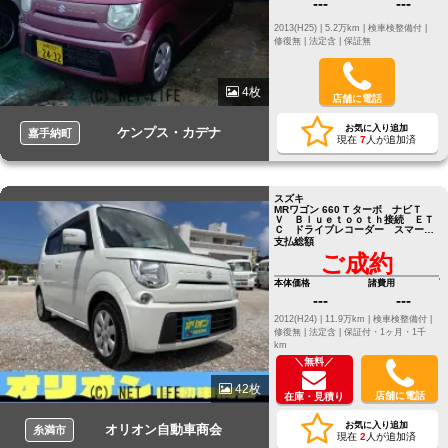
---
---
2013(H25) |
5.2万km |
検車検整備付 |
修復無 |
法定含 |
保証無
4枚
店舗に電話
お気に入り追加
ケンプス・カデナ
嘉手納町
現在
7
人が追加済
スズキ
MRワゴン 660 T ターボ ナビＴ
Ｖ Ｂｌｕｅｔｏｏｔｈ接続 ＥＴ
Ｃ ドライブレコーダー スマート
キー２個
支払総額
ご成約
本体価格
諸費用
---
---
2012(H24) |
11.9万km |
検車検整備付 |
修復無 |
法定含 |
保証付・1ヶ月・1千
km
＼無料／
42枚
店舗に電話
在庫・見積り
お気に入り追加
オリオン自動車商会
糸満市
現在
2
人が追加済