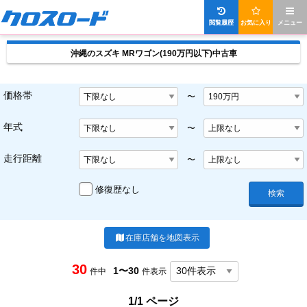
閲覧履歴
お気に入り
メニュー
沖縄のスズキ MRワゴン(190万円以下)中古車
価格帯
〜
年式
〜
走行距離
〜
修復歴なし
検索
在庫店舗を地図表示
30
1〜30
件中
件表示
1/1 ページ