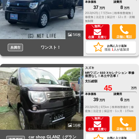
本体価格
諸費用
37
8
万円
万円
2013(H25) |
7.5万km |
検車検整備無 |
修復無 |
法定含 |
保証付・12ヶ月・距離
無制限
＼無料／
56枚
店舗に電話
在庫・見積り
お気に入り追加
ワンスト！
糸満市
現在
1
人が追加済
スズキ
MRワゴン 660 Xセレクション 車修
復歴なし！本土中古車！
支払総額
45
万円
本体価格
諸費用
39
6
万円
万円
2013(H25) |
9万km |
検車検整備付 |
修
復無 |
法定含 |
保証付・1ヶ月・1千km
＼無料／
16枚
店舗に電話
在庫・見積り
car shop GLANZ（グラン
お気に入り追加