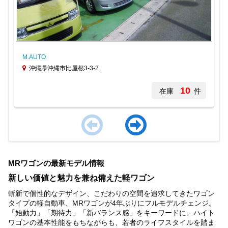
M.AUTO
沖縄県沖縄市比屋根3-3-2
10
在庫
件
Item
1
MRワゴンの最新モデル情報
of
4
新しい価値と魅力を兼ね備えた軽ワゴン
斬新で個性的なデザイン、こだわりの空間を追求してきたワゴン
タイプの軽自動車、MRワゴンが4年ぶりにフルモデルチェンジ。
「始動力」「期待力」「新バランス感」をキーワードに、ハイト
ワゴンの基本性能をもちながらも、若者のライフスタイルを踏ま