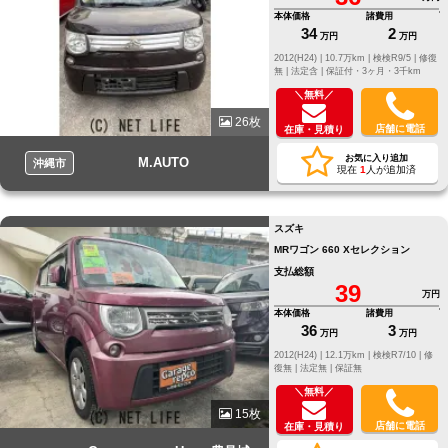
本体価格
諸費用
34
2
万円
万円
2012(H24) |
10.7万km |
検検R9/5 |
修復
無 |
法定含 |
保証付・3ヶ月・3千km
＼無料／
26枚
店舗に電話
在庫・見積り
お気に入り追加
M.AUTO
沖縄市
現在
1
人が追加済
スズキ
MRワゴン 660 Xセレクション
支払総額
39
万円
本体価格
諸費用
36
3
万円
万円
2012(H24) |
12.1万km |
検検R7/10 |
修
復無 |
法定無 |
保証無
＼無料／
15枚
店舗に電話
在庫・見積り