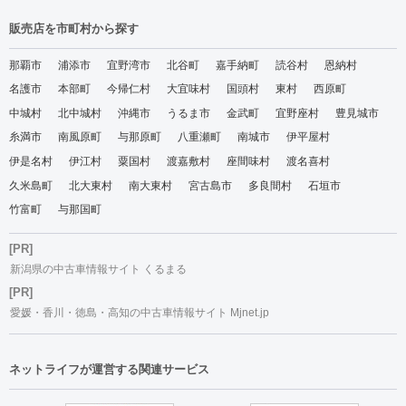
販売店を市町村から探す
那覇市
浦添市
宜野湾市
北谷町
嘉手納町
読谷村
恩納村
名護市
本部町
今帰仁村
大宜味村
国頭村
東村
西原町
中城村
北中城村
沖縄市
うるま市
金武町
宜野座村
豊見城市
糸満市
南風原町
与那原町
八重瀬町
南城市
伊平屋村
伊是名村
伊江村
粟国村
渡嘉敷村
座間味村
渡名喜村
久米島町
北大東村
南大東村
宮古島市
多良間村
石垣市
竹富町
与那国町
[PR]
新潟県の中古車情報サイト くるまる
[PR]
愛媛・香川・徳島・高知の中古車情報サイト Mjnet.jp
ネットライフが運営する関連サービス