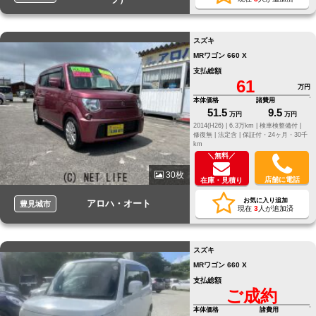
スズキ
MRワゴン 660 X
支払総額
61
万円
本体価格
諸費用
51.5
9.5
万円
万円
2014(H26) |
6.3万km |
検車検整備付 |
修復無 |
法定含 |
保証付・24ヶ月・30千
km
＼無料／
30枚
店舗に電話
在庫・見積り
お気に入り追加
アロハ・オート
豊見城市
現在
3
人が追加済
スズキ
MRワゴン 660 X
支払総額
ご成約
本体価格
諸費用