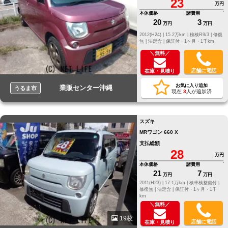
23
万円
本体価格
諸費用
20
3
万円
万円
2012(H24) |
15.2万km |
検検R9/3 |
修復
無 |
法定含 |
保証付・1ヶ月・1千km
＼無料／
店舗に電話
在庫・見積り
お気に入り追加
業販センター沖縄
うるま市
現在
3
人が追加済
スズキ
MRワゴン 660 X
支払総額
28
万円
本体価格
諸費用
21
7
万円
万円
2011(H23) |
17.1万km |
検車検整備付 |
修復無 |
法定含 |
保証付・1ヶ月・1千
km
＼無料／
19枚
店舗に電話
在庫・見積り