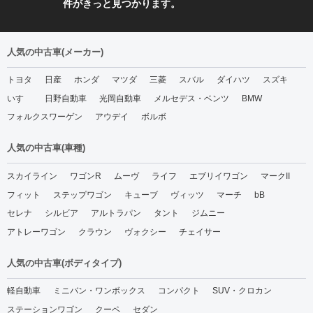
件がきっと見つかります。
人気の中古車(メーカー)
トヨタ
日産
ホンダ
マツダ
三菱
スバル
ダイハツ
スズキ
いすゞ
日野自動車
光岡自動車
メルセデス・ベンツ
BMW
フォルクスワーゲン
アウデイ
ボルボ
人気の中古車(車種)
スカイライン
ワゴンR
ムーヴ
ライフ
エブリイワゴン
マークII
フィット
ステップワゴン
キューブ
ヴィッツ
マーチ
bB
セレナ
シルビア
アルトラパン
タント
ジムニー
アトレーワゴン
クラウン
ヴォクシー
チェイサー
人気の中古車(ボディタイプ)
軽自動車
ミニバン・ワンボックス
コンパクト
SUV・クロカン
ステーションワゴン
クーペ
セダン