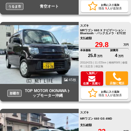
お気に入り追加
青空オート
うるま市
現在
5
人が追加済
スズキ
MRワゴン 660 X ナビゲーション・
Bluetooth・バックカメラ・ETC付
支払総額
29.8
万円
本体価格
諸費用
25.8
4
万円
万円
2011(H23) |
11.0万km |
検検R9/8 |
修復
有 |
法定含 |
保証無
＼無料／
45枚
店舗に電話
在庫・見積り
TOP MOTOR OKINAWAト
お気に入り追加
那覇市
ップモーター沖縄
現在
1
人が追加済
スズキ
MRワゴン 660 GS 4WD
支払総額