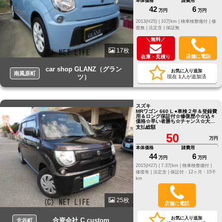
本体価格
諸費用
42
6
万円
万円
2013(H25) |
10万km |
検車検整備付 |
修
復無 |
法定含 |
保証無
＼無料／
17枚
店舗に電話
在庫・見積り
car shop GLANZ（グラン
お気に入り追加
南風原町
ツ）
現在
1
人が追加済
スズキ
MRワゴン 660 L ●車検２年＆登録費
用＆ロング保証付☆修復歴小☆込々
価格☆早い者勝ち☆チャンス☆大チ
ャンス☆
支払総額
50
万円
本体価格
諸費用
44
6
万円
万円
2015(H27) |
7.3万km |
検車検整備付 |
修復有 |
法定含 |
保証付・12ヶ月・15千
km
25枚
店舗に電話
お気に入り追加
合資会社 C custom
北谷町