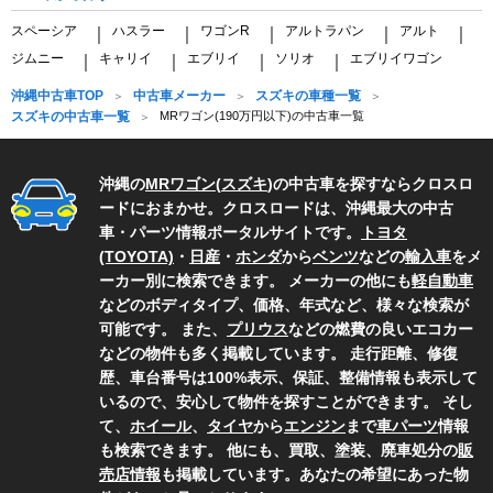
スペーシア
ハスラー
ワゴンR
アルトラパン
アルト
｜
｜
｜
｜
｜
ジムニー
キャリイ
エブリイ
ソリオ
エブリイワゴン
｜
｜
｜
｜
沖縄中古車TOP
中古車メーカー
スズキの車種一覧
スズキの中古車一覧
MRワゴン(190万円以下)の中古車一覧
沖縄の
MRワゴン
(
スズキ
)の中古車を探すならクロスロ
ードにおまかせ。クロスロードは、沖縄最大の中古
車・パーツ情報ポータルサイトです。
トヨタ
(TOYOTA)
・
日産
・
ホンダ
から
ベンツ
などの
輸入車
をメ
ーカー別に検索できます。 メーカーの他にも
軽自動車
などのボディタイプ、価格、年式など、様々な検索が
可能です。 また、
プリウス
などの燃費の良いエコカー
などの物件も多く掲載しています。 走行距離、修復
歴、車台番号は100%表示、保証、整備情報も表示して
いるので、安心して物件を探すことができます。 そし
て、
ホイール
、
タイヤ
から
エンジン
まで
車パーツ
情報
も検索できます。 他にも、買取、塗装、廃車処分の
販
売店情報
も掲載しています。あなたの希望にあった物