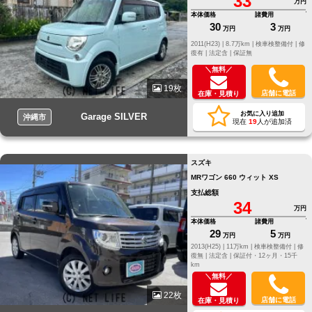
33
万円
本体価格
諸費用
30
3
万円
万円
2011(H23) |
8.7万km |
検車検整備付 |
修
復有 |
法定含 |
保証無
＼無料／
19枚
店舗に電話
在庫・見積り
お気に入り追加
Garage SILVER
沖縄市
現在
19
人が追加済
スズキ
MRワゴン 660 ウィット XS
支払総額
34
万円
本体価格
諸費用
29
5
万円
万円
2013(H25) |
11万km |
検車検整備付 |
修
復無 |
法定含 |
保証付・12ヶ月・15千
km
＼無料／
22枚
店舗に電話
在庫・見積り