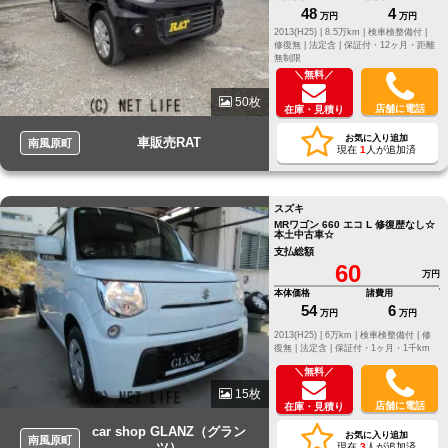
48
4
万円
万円
2013(H25) |
8.5万km |
検車検整備付 |
修復無 |
法定含 |
保証付・12ヶ月・距離
無制限
＼無料／
50枚
店舗に電話
在庫・見積り
お気に入り追加
車販売RAT
南風原町
現在
1
人が追加済
スズキ
MRワゴン 660 エコ L 修復歴なし☆
本土中古車☆
支払総額
60
万円
本体価格
諸費用
54
6
万円
万円
2013(H25) |
6万km |
検車検整備付 |
修
復無 |
法定含 |
保証付・1ヶ月・1千km
＼無料／
15枚
店舗に電話
在庫・見積り
car shop GLANZ（グラン
お気に入り追加
南風原町
ツ）
現在
3
人が追加済