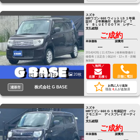
スズキ
MRワゴン 660 ウィット LS １年保
証付 ２年車検付 社外ナビ Ｔ
Ｖ ＢＬＵＥＴＯＯＴＨ レザーシ
ート ＨＩＤ ＥＴＣ 純正ＡＷ
支払総額
ご成約
本体価格
諸費用
---
---
2014(H26) |
11.6万km |
検車検整備付 |
修復有 |
法定含 |
保証付・12ヶ月・距離
無制限
＼無料／
20枚
店舗に電話
在庫・見積り
お気に入り追加
株式会社 G BASE
浦添市
現在
0
人が追加済
スズキ
MRワゴン 660 G １年保証付 バッ
クモニター ディスプレイオーティ
オ
支払総額
ご成約
本体価格
諸費用
---
---