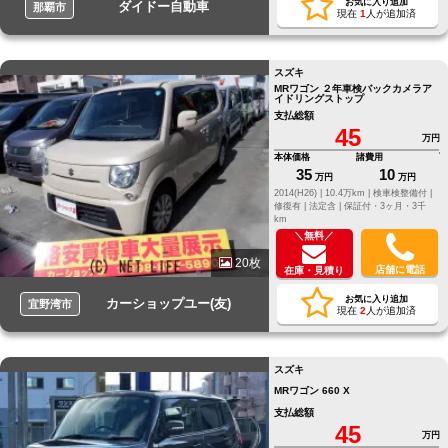
お気に入り追加
ダイドー自動車
那覇市
現在
1
人が追加済
スズキ
MRワゴン ２年車検バックカメラア
イドリングストップ
支払総額
45
万円
本体価格
諸費用
35
10
万円
万円
2014(H26) |
10.4万km |
検車検整備付 |
修復有 |
法定含 |
保証付・3ヶ月・3千
km
＼無料／
20枚
店舗に電話
在庫・見積り
お気に入り追加
カーショップユー(友)
宜野湾市
現在
2
人が追加済
スズキ
MRワゴン 660 X
支払総額
45
万円