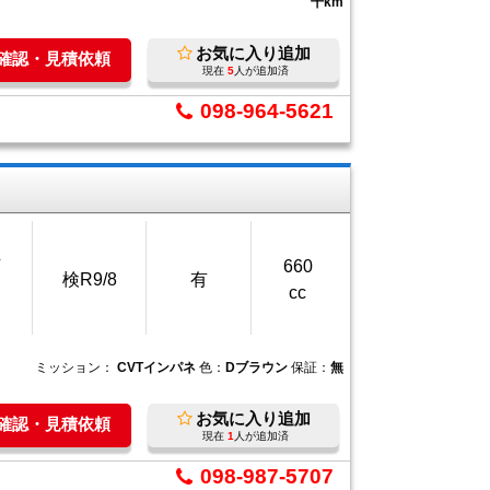
千km
お気に入り追加
庫確認・見積依頼
現在
5
人が追加済
098-964-5621
万
660
検R9/8
有
cc
ミッション：
CVTインパネ
色：
Dブラウン
保証：
無
お気に入り追加
庫確認・見積依頼
現在
1
人が追加済
098-987-5707