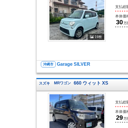
支払総
本体価
30
万
19枚
Garage SILVER
沖縄市
660 ウィット XS
スズキ
MRワゴン
支払総
本体価
29
万