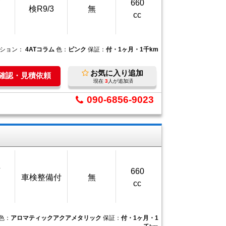
万
660
検R9/3
無
cc
ション：
4ATコラム
色：
ピンク
保証：
付・1ヶ月・1千km
お気に入り追加
庫確認・見積依頼
現在
3
人が追加済
090-6856-9023
万
660
車検整備付
無
cc
色：
アロマティックアクアメタリック
保証：
付・1ヶ月・1