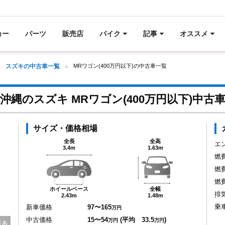
カー
パーツ
販売店
バイク
記事
オススメ
スズキの中古車一覧
MRワゴン(400万円以下)の中古車一覧
沖縄のスズキ MRワゴン(400万円以下)中古
サイズ・価格相場
全長
全高
エ
3.4m
1.63m
燃
燃
燃
ホイールベース
全幅
排
2.43m
1.48m
乗
新車価格
97〜165
万円
中古価格
15〜54
(平均 33.5
)
万円
万円
見る