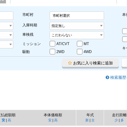
市町村
本
市町村選択
入庫時期
車検残
ミッション
AT/CVT
MT
キ
駆動
2WD
4WD
お気に入り検索に追加
検索履歴
支払総額順
本体価格順
年式
走行距離
安
|
高
安
|
高
新
|
古
少
|
多