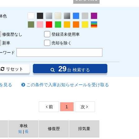
体色
修復歴なし
登録済未使用車
新車
売却を除く
ーワード
29
リセット
台 検索する
を見る
この条件で入庫お知らせメールを受け取る
前
1
次
車検
修復歴
排気量
短
|
長