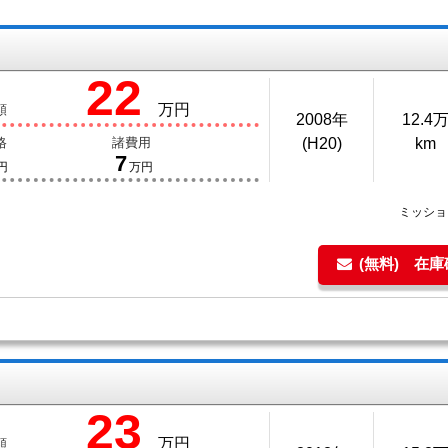
22
万円
額
2008年
12.4
格
諸費用
(H20)
km
7
円
万円
ミッシ
(無料) 在
23
万円
額