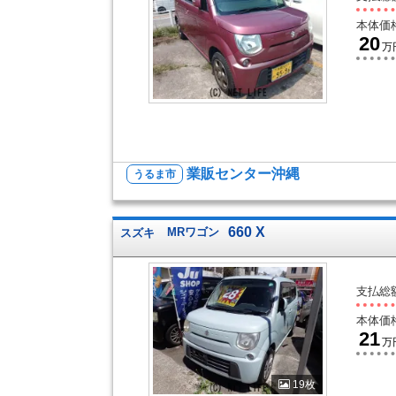
本体価
20
万
業販センター沖縄
うるま市
660 X
スズキ
MRワゴン
支払総
本体価
21
万
19枚