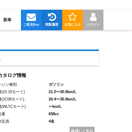
新車
ご意見Box
閲覧履歴
お気に入り
ログイン
車
カタログ情報
ンジン種別
ガソリン
費
(10.15モード)
21.5〜30.0km/L
費
(JC08モード)
20.4〜30.0km/L
費
(WLTCモード)
ーkm/L
気量
658cc
車定員
4名
詳しく見る