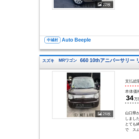
22枚
Auto Beeple
中城村
660 10thアニバーサリー
スズキ
MRワゴン
支払総
本体価
34
万
山口県
26枚
しました
とても
で スム