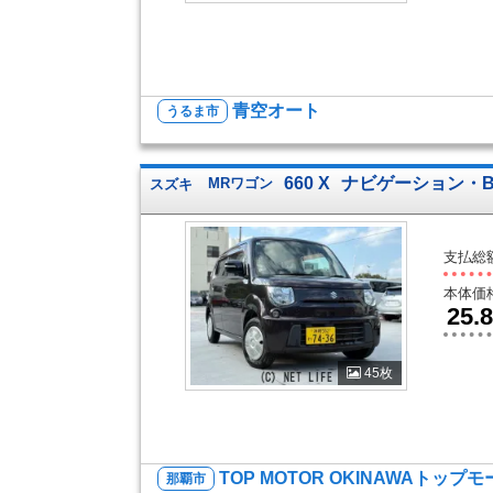
青空オート
うるま市
660 X
ナビゲーション・Bl
スズキ
MRワゴン
支払総
本体価
25.8
45枚
TOP MOTOR OKINAWAトップ
那覇市