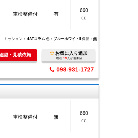
660
車検整備付
有
cc
ミッション：
4ATコラム
色：
ブルーホワイトⅡ
保証：
無
お気に入り追加
庫確認・見積依頼
現在
19
人が追加済
098-931-1727
660
車検整備付
無
cc