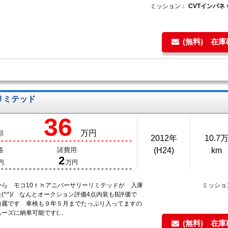
ミッション：
CVTインパネ
(無料) 在
 リミテッド
36
万円
額
2012年
10.7
格
諸費用
(H24)
km
2
円
万円
から モコ10ｔｈアニバーサリーリミテッドが 入庫
ミッショ
(^^)/ なんとオークション評価4点内装もB評価で
綺麗です 車検も９年５月までたっぷり入ってますの
ーズに納車可能です(...
(無料) 在