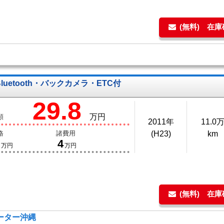
(無料) 在
uetooth・バックカメラ・ETC付
29.8
万円
額
2011年
11.0
格
諸費用
(H23)
km
4
万円
万円
(無料) 在
モーター沖縄