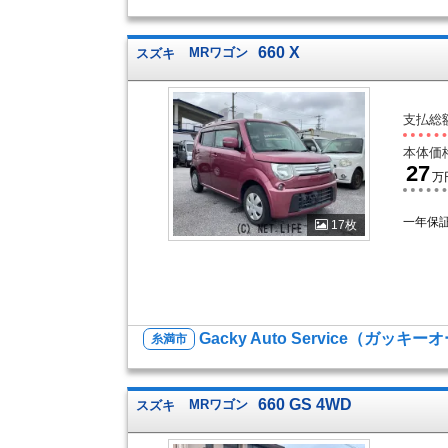
660 X
スズキ
MRワゴン
支払総
本体価
27
万
一年保
17枚
Gacky Auto Service（ガッ
糸満市
660 GS 4WD
スズキ
MRワゴン