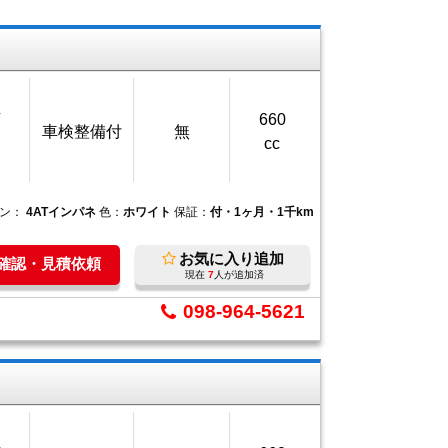
万
660
車検整備付
無
cc
ョン：
4ATインパネ
色：
ホワイト
保証：
付・1ヶ月・1千km
お気に入り追加
庫確認・見積依頼
現在
7
人が追加済
098-964-5621