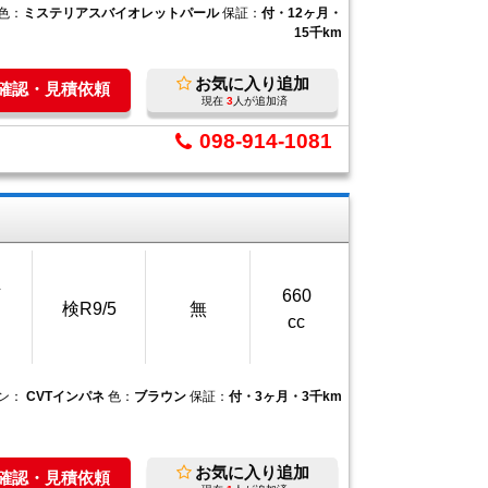
色：
ミステリアスバイオレットパール
保証：
付・12ヶ月・
15千km
お気に入り追加
庫確認・見積依頼
現在
3
人が追加済
098-914-1081
万
660
検R9/5
無
cc
ン：
CVTインパネ
色：
ブラウン
保証：
付・3ヶ月・3千km
お気に入り追加
庫確認・見積依頼