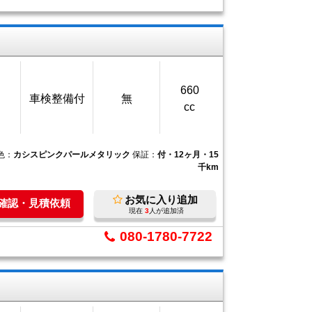
660
車検整備付
無
cc
色：
カシスピンクパールメタリック
保証：
付・12ヶ月・15
千km
お気に入り追加
庫確認・見積依頼
現在
3
人が追加済
080-1780-7722