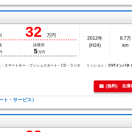
32
万円
額
2012年
8.7万
格
諸費用
(H24)
km
5
円
万円
証・スマートキー・プッシュスタート・CD・ラジオ
ミッション：
CVTインパネ
(無料) 在
キーオート・サービス）