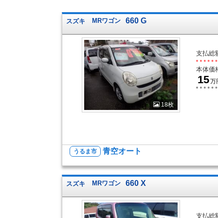
660 G
スズキ
MRワゴン
支払総
本体価
15
万
18枚
青空オート
うるま市
660 X
スズキ
MRワゴン
支払総