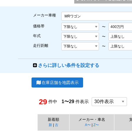
メーカー車種
MRワゴン
価格帯
〜
年式
〜
走行距離
〜
さらに詳しい条件を設定する
在庫店舗を地図表示
29
件中
1〜29
件表示
新着順
メーカー・車名
新
|
古
A〜
|
Z〜