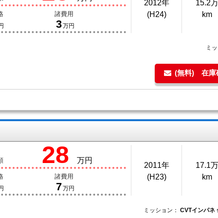
2012年
15.2
格
諸費用
(H24)
km
3
円
万円
ミッ
(無料) 在
28
万円
額
2011年
17.1
格
諸費用
(H23)
km
7
円
万円
ミッション：
CVTインパネ