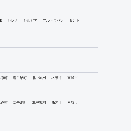
bB
セレナ
シルビア
アルトラパン
タント
那原町
嘉手納町
北中城村
名護市
南城市
読谷村
嘉手納町
北中城村
糸満市
南城市