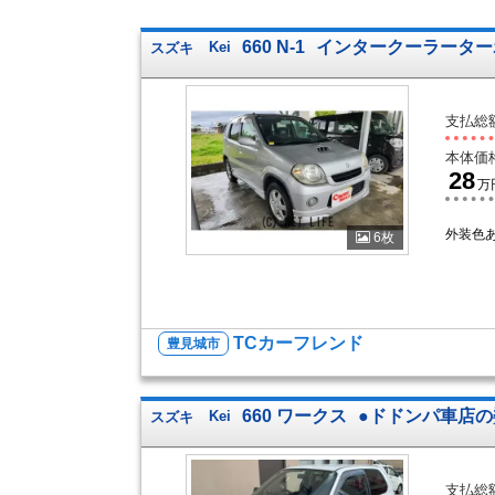
660 N-1
インタークーラーター
スズキ
Kei
支払総
本体価
28
万
外装色
6枚
TCカーフレンド
豊見城市
660 ワークス
●ドドンパ車店
スズキ
Kei
支払総