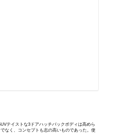
。SUVテイストな3ドアハッチバックボディは高めら
けでなく、コンセプトも志の高いものであった。使
)