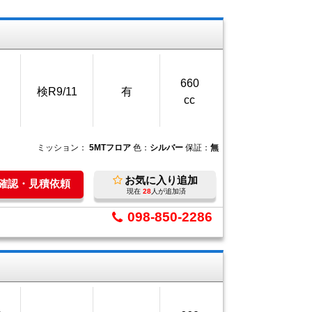
660
検R9/11
有
cc
ミッション：
5MTフロア
色：
シルバー
保証：
無
お気に入り追加
庫確認・見積依頼
現在
28
人が追加済
098-850-2286