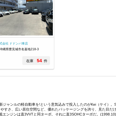
式会社 ドドンパ車店
沖縄県豊見城市名嘉地218-3
54
在庫
件
て、新ジャンルの軽自動車を!という意気込みで投入したのがKei（ケイ）
しやすさ、広い居住空間など、優れたパッケージングを誇り、見た目だ
ジンは直3VVTと同ターボ、それに直3SOHCターボだ。(1998.10