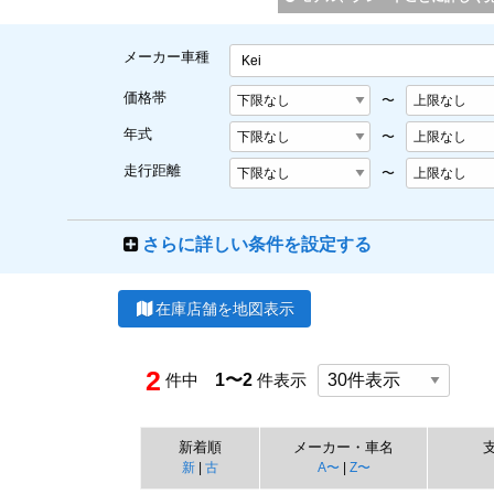
メーカー車種
Kei
価格帯
〜
年式
〜
走行距離
〜
さらに詳しい条件を設定する
在庫店舗を地図表示
2
件中
1〜2
件表示
新着順
メーカー・車名
新
|
古
A〜
|
Z〜