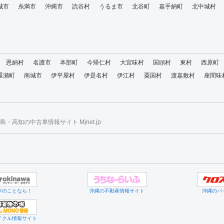
城市
糸満市
沖縄市
読谷村
うるま市
北谷町
嘉手納町
北中城村
恩納村
名護市
本部町
今帰仁村
大宜味村
国頭村
東村
西原町
重瀬町
南城市
伊平屋村
伊是名村
伊江村
粟国村
渡嘉敷村
座間味
・高知の中古車情報サイト Mjnet.jp
作のことなら！
沖縄の不動産情報サイト
沖縄のバ
イクル情報サイト