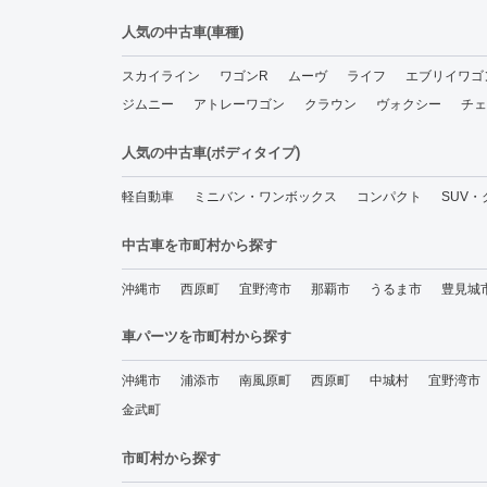
人気の中古車(車種)
スカイライン
ワゴンR
ムーヴ
ライフ
エブリイワゴ
ジムニー
アトレーワゴン
クラウン
ヴォクシー
チェ
人気の中古車(ボディタイプ)
軽自動車
ミニバン・ワンボックス
コンパクト
SUV
中古車を市町村から探す
沖縄市
西原町
宜野湾市
那覇市
うるま市
豊見城
車パーツを市町村から探す
沖縄市
浦添市
南風原町
西原町
中城村
宜野湾市
金武町
市町村から探す