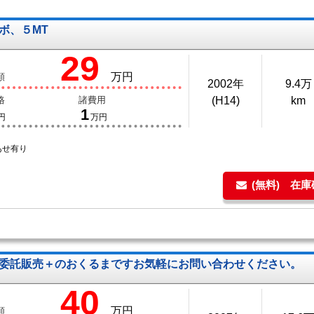
ボ、５MT
29
万円
額
2002年
9.4万
格
諸費用
(H14)
km
1
円
万円
あせ有り
(無料) 在
の委託販売＋のおくるまですお気軽にお問い合わせください。
40
万円
額