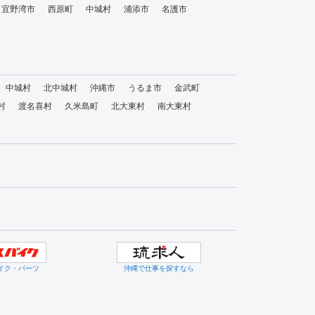
宜野湾市
西原町
中城村
浦添市
名護市
中城村
北中城村
沖縄市
うるま市
金武町
村
渡名喜村
久米島町
北大東村
南大東村
イク・パーツ
沖縄で仕事を探すなら