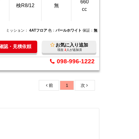
万
660
検R8/12
無
cc
ミッション：
4ATフロア
色：
パールホワイト
保証：
無
お気に入り追加
庫確認・見積依頼
現在
2
人が追加済
098-996-1222
前
1
次