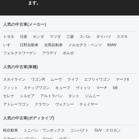
ます。
人気の中古車(メーカー)
トヨタ
日産
ホンダ
マツダ
三菱
スバル
ダイハツ
スズキ
いすゞ
日野自動車
光岡自動車
メルセデス・ベンツ
BMW
フォルクスワーゲン
アウデイ
ボルボ
人気の中古車(車種)
スカイライン
ワゴンR
ムーヴ
ライフ
エブリイワゴン
マークII
フィット
ステップワゴン
キューブ
ヴィッツ
マーチ
bB
セレナ
シルビア
アルトラパン
タント
ジムニー
アトレーワゴン
クラウン
ヴォクシー
チェイサー
人気の中古車(ボディタイプ)
軽自動車
ミニバン・ワンボックス
コンパクト
SUV・クロカン
ステーションワゴン
クーペ
セダン