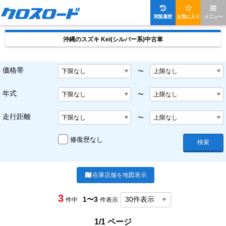
閲覧履歴
お気に入り
メニュー
沖縄のスズキ Kei(シルバー系)中古車
価格帯
〜
年式
〜
走行距離
〜
修復歴なし
検索
在庫店舗を地図表示
3
1〜3
件中
件表示
1/1 ページ