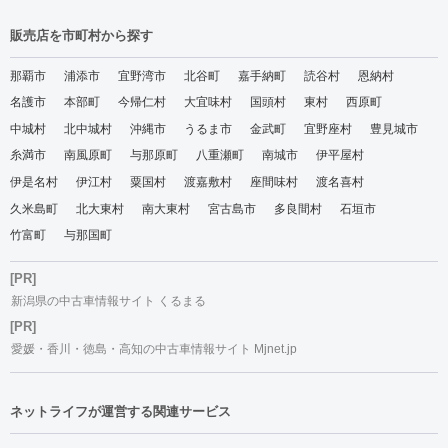
販売店を市町村から探す
那覇市
浦添市
宜野湾市
北谷町
嘉手納町
読谷村
恩納村
名護市
本部町
今帰仁村
大宜味村
国頭村
東村
西原町
中城村
北中城村
沖縄市
うるま市
金武町
宜野座村
豊見城市
糸満市
南風原町
与那原町
八重瀬町
南城市
伊平屋村
伊是名村
伊江村
粟国村
渡嘉敷村
座間味村
渡名喜村
久米島町
北大東村
南大東村
宮古島市
多良間村
石垣市
竹富町
与那国町
[PR]
新潟県の中古車情報サイト くるまる
[PR]
愛媛・香川・徳島・高知の中古車情報サイト Mjnet.jp
ネットライフが運営する関連サービス