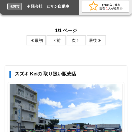
お気に入り追加
有限会社 ヒサシ自動車
名護市
現在
1
人が追加済
1/1 ページ
最初
前
次
最後
スズキ Keiの 取り扱い販売店