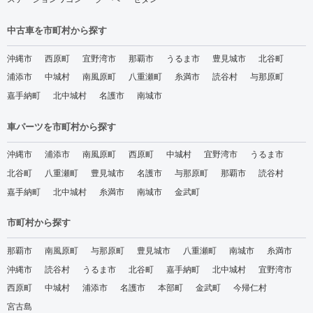
中古車を市町村から探す
沖縄市
西原町
宜野湾市
那覇市
うるま市
豊見城市
北谷町
浦添市
中城村
南風原町
八重瀬町
糸満市
読谷村
与那原町
嘉手納町
北中城村
名護市
南城市
車パーツを市町村から探す
沖縄市
浦添市
南風原町
西原町
中城村
宜野湾市
うるま市
北谷町
八重瀬町
豊見城市
名護市
与那原町
那覇市
読谷村
嘉手納町
北中城村
糸満市
南城市
金武町
市町村から探す
那覇市
南風原町
与那原町
豊見城市
八重瀬町
南城市
糸満市
沖縄市
読谷村
うるま市
北谷町
嘉手納町
北中城村
宜野湾市
西原町
中城村
浦添市
名護市
本部町
金武町
今帰仁村
宮古島