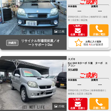
ご成約
本体価格
諸費用
---
---
2006(H18) |
10万km |
検検R9/10 |
修復
有 |
法定無 |
保証無
＼無料／
11枚
店舗に電話
在庫・見積り
リサイクル市場現状屋／オ
お気に入り追加
沖縄市
ートサポートDai
現在
0
人が追加済
スズキ
Kei 660 Bターボ ５速 ターボ エ
アコン
支払総額
ご成約
本体価格
諸費用
---
---
2006(H18) |
9.9万km |
検車検整備付 |
修復無 |
法定含 |
保証無
＼無料／
20枚
店舗に電話
在庫・見積り