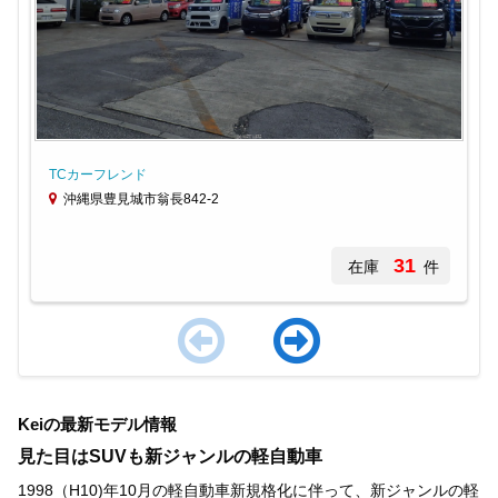
TCカーフレンド
沖縄県豊見城市翁長842-2
31
在庫
件
Item
1
Keiの最新モデル情報
of
3
見た目はSUVも新ジャンルの軽自動車
1998（H10)年10月の軽自動車新規格化に伴って、新ジャンルの軽