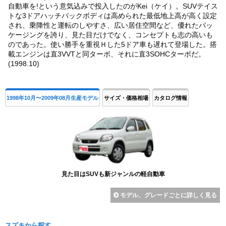
自動車を!という意気込みで投入したのがKei（ケイ）。SUVテイス
トな3ドアハッチバックボディは高められた最低地上高が高く設定
され、乗降性と運転のしやすさ、広い居住空間など、優れたパッ
ケージングを誇り、見た目だけでなく、コンセプトも志の高いも
のであった。使い勝手を重視Ｈした5ドア車も遅れて登場した。搭
載エンジンは直3VVTと同ターボ、それに直3SOHCターボだ。
(1998.10)
1998年10月〜2009年08月生産モデル
サイズ・価格相場
カタログ情報
見た目はSUVも新ジャンルの軽自動車
モデル、グレードごとに詳しく見る
スズキから探す