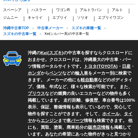
スペーシア
ハスラー
ワゴンR
アルトラパン
アルト
｜
｜
｜
｜
｜
ジムニー
キャリイ
エブリイ
ソリオ
エブリイワゴン
｜
｜
｜
｜
沖縄中古車TOP
中古車メーカー
スズキの車種一覧
スズキの中古車一覧
Kei(シルバー系)の中古車一覧
沖縄の
Kei
(
スズキ
)の中古車を探すならクロスロードに
おまかせ。クロスロードは、沖縄最大の中古車・パー
ツ情報ポータルサイトです。
トヨタ(TOYOTA)
・
日産
・
ホンダ
から
ベンツ
などの
輸入車
をメーカー別に検索で
きます。 メーカーの他にも
軽自動車
などのボディタイ
プ、価格、年式など、様々な検索が可能です。 また、
プリウス
などの燃費の良いエコカーなどの物件も多く
掲載しています。 走行距離、修復歴、車台番号は100%
表示、保証、整備情報も表示しているので、安心して
物件を探すことができます。 そして、
ホイール
、
タイ
ヤ
から
エンジン
まで
車パーツ
情報も検索できます。 他
にも、買取、塗装、廃車処分の
販売店情報
も掲載して
います。あなたの希望にあった物件がきっと見つかり