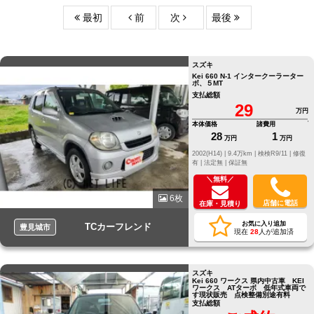
最初
前
次
最後
スズキ
Kei 660 N-1 インタークーラーター
ボ、５MT
支払総額
29
万円
本体価格
諸費用
28
1
万円
万円
2002(H14) |
9.4万km |
検検R9/11 |
修復
有 |
法定無 |
保証無
＼無料／
6枚
店舗に電話
在庫・見積り
お気に入り追加
TCカーフレンド
豊見城市
現在
28
人が追加済
スズキ
Kei 660 ワークス 県内中古車 KEI
ワークス ATターボ 低年式車両で
す現状販売 点検整備別途有料
支払総額