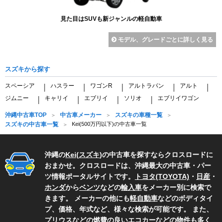
見た目はSUVも新ジャンルの軽自動車
モデル、グレードごとに詳しく見る
スズキから探す
スペーシア
ハスラー
ワゴンR
アルトラパン
アルト
｜
｜
｜
｜
｜
ジムニー
キャリイ
エブリイ
ソリオ
エブリイワゴン
｜
｜
｜
｜
沖縄中古車TOP
中古車メーカー
スズキの車種一覧
スズキの中古車一覧
Kei(500万円以下)の中古車一覧
沖縄の
Kei
(
スズキ
)の中古車を探すならクロスロードに
おまかせ。クロスロードは、沖縄最大の中古車・パー
ツ情報ポータルサイトです。
トヨタ(TOYOTA)
・
日産
・
ホンダ
から
ベンツ
などの
輸入車
をメーカー別に検索で
きます。 メーカーの他にも
軽自動車
などのボディタイ
プ、価格、年式など、様々な検索が可能です。 また、
プリウス
などの燃費の良いエコカーなどの物件も多く