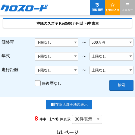
閲覧履歴
お気に入り
メニュー
沖縄のスズキ Kei(500万円以下)中古車
価格帯
〜
年式
〜
走行距離
〜
修復歴なし
検索
在庫店舗を地図表示
8
1〜8
件中
件表示
1/1 ページ