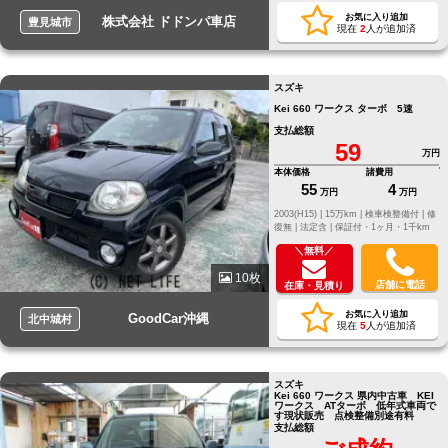
お気に入り追加
株式会社 ドドンパ車店
豊見城市
現在
2
人が追加済
スズキ
Kei 660 ワークス ターボ 5速
支払総額
59
万円
本体価格
諸費用
55
4
万円
万円
2003(H15) |
15万km |
検車検整備付 |
修
復無 |
法定含 |
保証付・1ヶ月・1千km
＼無料／
10枚
店舗に電話
在庫・見積り
お気に入り追加
GoodCar沖縄
北中城村
現在
5
人が追加済
スズキ
Kei 660 ワークス 県内中古車 KEI
ワークス ATターボ 低年式車両で
す現状販売 点検整備別途有料
支払総額