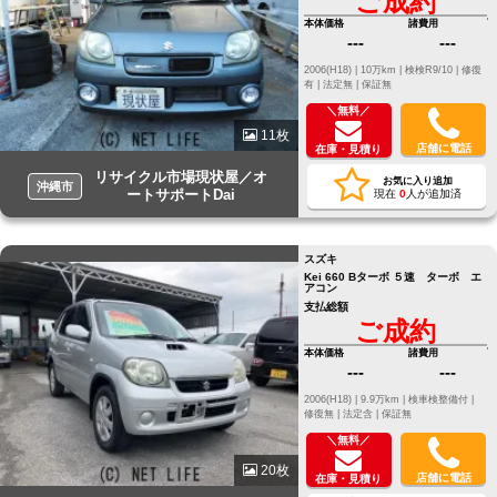
ご成約
本体価格
諸費用
---
---
2006(H18) |
10万km |
検検R9/10 |
修復
有 |
法定無 |
保証無
＼無料／
11枚
店舗に電話
在庫・見積り
リサイクル市場現状屋／オ
お気に入り追加
沖縄市
ートサポートDai
現在
0
人が追加済
スズキ
Kei 660 Bターボ ５速 ターボ エ
アコン
支払総額
ご成約
本体価格
諸費用
---
---
2006(H18) |
9.9万km |
検車検整備付 |
修復無 |
法定含 |
保証無
＼無料／
20枚
店舗に電話
在庫・見積り