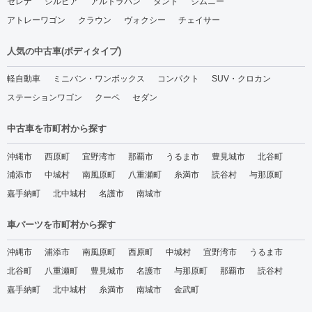
セレナ
シルビア
アルトラパン
タント
ジムニー
アトレーワゴン
クラウン
ヴォクシー
チェイサー
人気の中古車(ボディタイプ)
軽自動車
ミニバン・ワンボックス
コンパクト
SUV・クロカン
ステーションワゴン
クーペ
セダン
中古車を市町村から探す
沖縄市
西原町
宜野湾市
那覇市
うるま市
豊見城市
北谷町
浦添市
中城村
南風原町
八重瀬町
糸満市
読谷村
与那原町
嘉手納町
北中城村
名護市
南城市
車パーツを市町村から探す
沖縄市
浦添市
南風原町
西原町
中城村
宜野湾市
うるま市
北谷町
八重瀬町
豊見城市
名護市
与那原町
那覇市
読谷村
嘉手納町
北中城村
糸満市
南城市
金武町