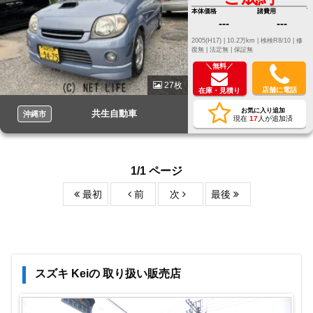
本体価格
諸費用
---
---
2005(H17) |
10.2万km |
検検R8/10 |
修
復無 |
法定無 |
保証無
＼無料／
27枚
店舗に電話
在庫・見積り
お気に入り追加
共生自動車
沖縄市
現在
17
人が追加済
1/1 ページ
最初
前
次
最後
スズキ Keiの 取り扱い販売店