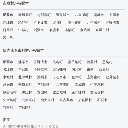
市町村から探す
那覇市
南風原町
与那原町
豊見城市
八重瀬町
南城市
糸満市
沖縄市
読谷村
うるま市
北谷町
嘉手納町
北中城村
宜野湾市
西原町
中城村
浦添市
名護市
本部町
金武町
今帰仁村
宮古島
販売店を市町村から探す
那覇市
浦添市
宜野湾市
北谷町
嘉手納町
読谷村
恩納村
名護市
本部町
今帰仁村
大宜味村
国頭村
東村
西原町
中城村
北中城村
沖縄市
うるま市
金武町
宜野座村
豊見城市
糸満市
南風原町
与那原町
八重瀬町
南城市
伊平屋村
伊是名村
伊江村
粟国村
渡嘉敷村
座間味村
渡名喜村
久米島町
北大東村
南大東村
宮古島市
多良間村
石垣市
竹富町
与那国町
[PR]
新潟県の中古車情報サイト くるまる