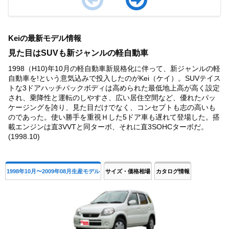
Item
1
Keiの最新モデル情報
of
4
見た目はSUVも新ジャンルの軽自動車
1998（H10)年10月の軽自動車新規格化に伴って、新ジャンルの軽
自動車を!という意気込みで投入したのがKei（ケイ）。SUVテイス
トな3ドアハッチバックボディは高められた最低地上高が高く設定
され、乗降性と運転のしやすさ、広い居住空間など、優れたパッ
ケージングを誇り、見た目だけでなく、コンセプトも志の高いも
のであった。使い勝手を重視Ｈした5ドア車も遅れて登場した。搭
載エンジンは直3VVTと同ターボ、それに直3SOHCターボだ。
(1998.10)
1998年10月〜2009年08月生産モデル
サイズ・価格相場
カタログ情報