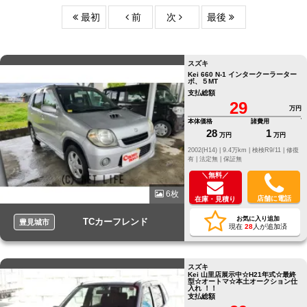
最初
前
次
最後
スズキ
Kei 660 N-1 インタークーラーター
ボ、５MT
支払総額
29
万円
本体価格
諸費用
28
1
万円
万円
2002(H14) |
9.4万km |
検検R9/11 |
修復
有 |
法定無 |
保証無
＼無料／
6枚
店舗に電話
在庫・見積り
お気に入り追加
TCカーフレンド
豊見城市
現在
28
人が追加済
スズキ
Kei 山里店展示中☆H21年式☆最終
型☆オートマ☆本土オークション仕
入れ ！！
支払総額