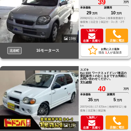
39
万円
本体価格
諸費用
29
10
万円
万円
2009(H21) |
4.2万km |
検車検整備付 |
修復無 |
法定含 |
保証付・3ヶ月・2千
km
＼無料／
19枚
店舗に電話
在庫・見積り
お気に入り追加
16モータース
北谷町
現在
1
人が追加済
スズキ
Kei 660 ワークス ●ドドンパ車店の
委託販売＋のおくるまですお気軽に
お問い合わせください。
支払総額
40
万円
本体価格
諸費用
35
5
万円
万円
2007(H19) |
17.6万km |
検検R8/12 |
修
復無 |
法定無 |
保証無
＼無料／
12枚
店舗に電話
在庫・見積り