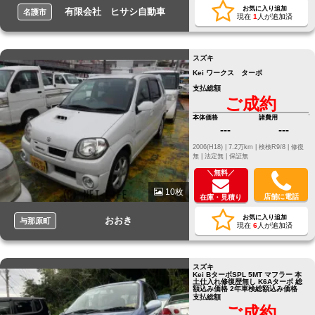
お気に入り追加
有限会社 ヒサシ自動車
名護市
現在
1
人が追加済
スズキ
Kei ワークス ターボ
支払総額
ご成約
本体価格
諸費用
---
---
2006(H18) |
7.2万km |
検検R9/8 |
修復
無 |
法定無 |
保証無
＼無料／
10枚
店舗に電話
在庫・見積り
お気に入り追加
おおき
与那原町
現在
6
人が追加済
スズキ
Kei BターボSPL 5MT マフラー 本
土仕入れ修復歴無し K6Aターボ 総
額込み価格 2年車検総額込み価格
支払総額
ご成約