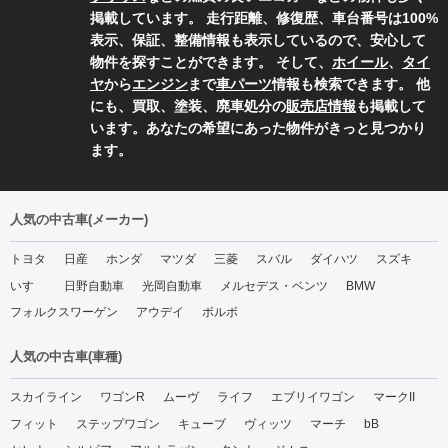
掲載しています。 走行距離、修復歴、車台番号は100%
表示、保証、整備情報も表示しているので、安心して
物件を探すことができます。 そして、
ホイール
、
タイ
ヤ
から
エンジン
まで
車パーツ
情報も検索できます。 他
にも、買取、塗装、廃車処分の
販売店情報
も掲載して
います。あなたの希望にあった物件がきっと見つかり
ます。
人気の中古車(メーカー)
トヨタ
日産
ホンダ
マツダ
三菱
スバル
ダイハツ
スズキ
いすゞ
日野自動車
光岡自動車
メルセデス・ベンツ
BMW
フォルクスワーゲン
アウデイ
ボルボ
人気の中古車(車種)
スカイライン
ワゴンR
ムーヴ
ライフ
エブリイワゴン
マークII
フィット
ステップワゴン
キューブ
ヴィッツ
マーチ
bB