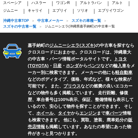
スペーシア
ハスラー
ワゴンR
アルトラパン
アルト
｜
｜
｜
｜
｜
ジムニー
キャリイ
エブリイ
ソリオ
エブリイワゴン
｜
｜
｜
｜
沖縄中古車TOP
中古車メーカー
スズキの車種一覧
スズキの中古車一覧
ジムニーシエラ(沖縄県嘉手納町)の中古車一覧
嘉手納町の
ジムニーシエラ
(
スズキ
)の中古車を探すなら
クロスロードにおまかせ。クロスロードは、沖縄最大
の中古車・パーツ情報ポータルサイトです。
トヨタ
(TOYOTA)
・
日産
・
ホンダ
から
ベンツ
などの
輸入車
をメ
ーカー別に検索できます。 メーカーの他にも
軽自動車
などのボディタイプ、価格、年式など、様々な検索が
可能です。 また、
プリウス
などの燃費の良いエコカー
などの物件も多く掲載しています。 走行距離、修復
歴、車台番号は100%表示、保証、整備情報も表示して
いるので、安心して物件を探すことができます。 そし
て、
ホイール
、
タイヤ
から
エンジン
まで
車パーツ
情報
も検索できます。 他にも、買取、塗装、廃車処分の
販
売店情報
も掲載しています。あなたの希望にあった物
件がきっと見つかります。