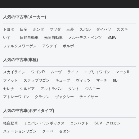
人気の中古車(メーカー)
トヨタ
日産
ホンダ
マツダ
三菱
スバル
ダイハツ
スズキ
いすゞ
日野自動車
光岡自動車
メルセデス・ベンツ
BMW
フォルクスワーゲン
アウデイ
ボルボ
人気の中古車(車種)
スカイライン
ワゴンR
ムーヴ
ライフ
エブリイワゴン
マークII
フィット
ステップワゴン
キューブ
ヴィッツ
マーチ
bB
セレナ
シルビア
アルトラパン
タント
ジムニー
アトレーワゴン
クラウン
ヴォクシー
チェイサー
人気の中古車(ボディタイプ)
軽自動車
ミニバン・ワンボックス
コンパクト
SUV・クロカン
ステーションワゴン
クーペ
セダン