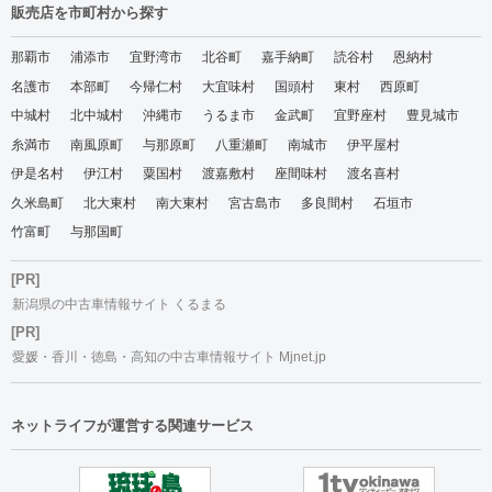
販売店を市町村から探す
那覇市
浦添市
宜野湾市
北谷町
嘉手納町
読谷村
恩納村
名護市
本部町
今帰仁村
大宜味村
国頭村
東村
西原町
中城村
北中城村
沖縄市
うるま市
金武町
宜野座村
豊見城市
糸満市
南風原町
与那原町
八重瀬町
南城市
伊平屋村
伊是名村
伊江村
粟国村
渡嘉敷村
座間味村
渡名喜村
久米島町
北大東村
南大東村
宮古島市
多良間村
石垣市
竹富町
与那国町
[PR]
新潟県の中古車情報サイト くるまる
[PR]
愛媛・香川・徳島・高知の中古車情報サイト Mjnet.jp
ネットライフが運営する関連サービス