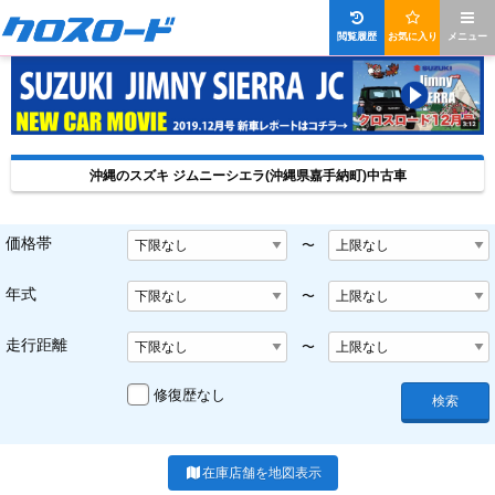
閲覧履歴
お気に入り
メニュー
沖縄のスズキ ジムニーシエラ(沖縄県嘉手納町)中古車
価格帯
〜
年式
〜
走行距離
〜
修復歴なし
検索
在庫店舗を地図表示