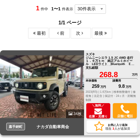
1
1〜1
件中
件表示
1/1 ページ
最初
前
次
最後
スズキ
ジムニーシエラ 1.5 JC 4WD 走行
１．６万ｋｍ 純正アルミホイー
ル LEDライト Bluetooth ＥＴ
Ｃ 南桃原展示場にて展
支払総額
268.8
万円
本体価格
諸費用
259
9.8
万円
万円
2023(R5) |
1.6万km |
検車検整備付 |
修
復無 |
法定含 |
保証付・24ヶ月・距離無
制限
＼無料／
34枚
店舗に電話
在庫・見積り
お気に入り追加
ナカダ自動車商会
嘉手納町
現在
3
人が追加済