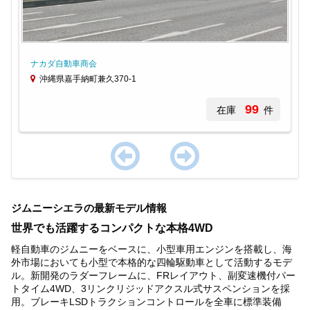
ナカダ自動車商会
沖縄県嘉手納町兼久370-1
99
在庫
件
Item
1
ジムニーシエラの最新モデル情報
of
1
世界でも活躍するコンパクトな本格4WD
軽自動車のジムニーをベースに、小型車用エンジンを搭載し、海
外市場においても小型で本格的な四輪駆動車として活動するモデ
ル。新開発のラダーフレームに、FRレイアウト、副変速機付パー
トタイム4WD、3リンクリジッドアクスル式サスペンションを採
用。ブレーキLSDトラクションコントロールを全車に標準装備