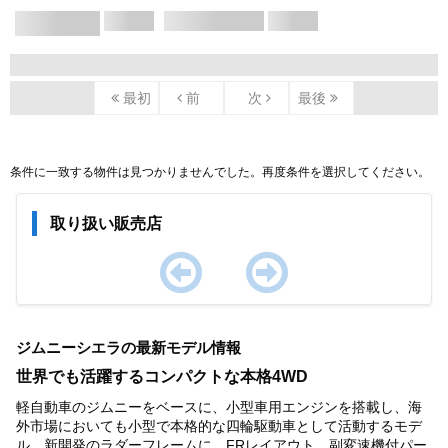
X/X ページ
最初
前
次
最後
条件に一致する物件は見つかりませんでした。再度条件を選択してください。
取り扱い販売店
Item
1
ジムニーシエラの最新モデル情報
of
0
世界でも活躍するコンパクトな本格4WD
軽自動車のジムニーをベースに、小型車用エンジンを搭載し、海
外市場においても小型で本格的な四輪駆動車として活動するモデ
ル。新開発のラダーフレームに、FRレイアウト、副変速機付パー