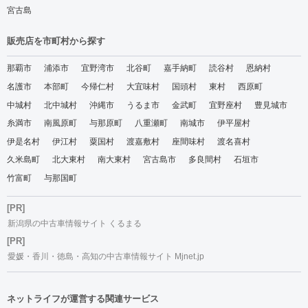
宮古島
販売店を市町村から探す
那覇市
浦添市
宜野湾市
北谷町
嘉手納町
読谷村
恩納村
名護市
本部町
今帰仁村
大宜味村
国頭村
東村
西原町
中城村
北中城村
沖縄市
うるま市
金武町
宜野座村
豊見城市
糸満市
南風原町
与那原町
八重瀬町
南城市
伊平屋村
伊是名村
伊江村
粟国村
渡嘉敷村
座間味村
渡名喜村
久米島町
北大東村
南大東村
宮古島市
多良間村
石垣市
竹富町
与那国町
[PR]
新潟県の中古車情報サイト くるまる
[PR]
愛媛・香川・徳島・高知の中古車情報サイト Mjnet.jp
ネットライフが運営する関連サービス