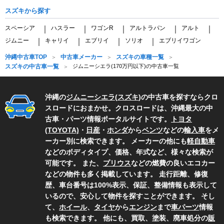
スズキから探す
スペーシア
ハスラー
ワゴンR
アルトラパン
アルト
｜
｜
｜
｜
｜
ジムニー
キャリイ
エブリイ
ソリオ
エブリイワゴン
｜
｜
｜
｜
沖縄中古車TOP
中古車メーカー
スズキの車種一覧
スズキの中古車一覧
ジムニーシエラ(170万円以下)の中古車一覧
沖縄の
ジムニーシエラ
(
スズキ
)の中古車を探すならクロ
スロードにおまかせ。クロスロードは、沖縄最大の中
古車・パーツ情報ポータルサイトです。
トヨタ
(TOYOTA)
・
日産
・
ホンダ
から
ベンツ
などの
輸入車
をメ
ーカー別に検索できます。 メーカーの他にも
軽自動車
などのボディタイプ、価格、年式など、様々な検索が
可能です。 また、
プリウス
などの燃費の良いエコカー
などの物件も多く掲載しています。 走行距離、修復
歴、車台番号は100%表示、保証、整備情報も表示して
いるので、安心して物件を探すことができます。 そし
て、
ホイール
、
タイヤ
から
エンジン
まで
車パーツ
情報
も検索できます。 他にも、買取、塗装、廃車処分の
販