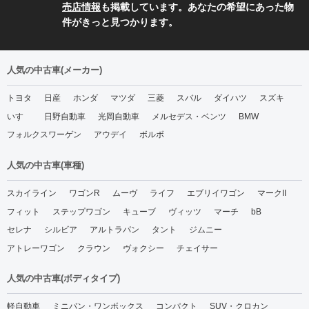
売店情報
も掲載しています。あなたの希望にあった物
件がきっと見つかります。
人気の中古車(メーカー)
トヨタ
日産
ホンダ
マツダ
三菱
スバル
ダイハツ
スズキ
いすゞ
日野自動車
光岡自動車
メルセデス・ベンツ
BMW
フォルクスワーゲン
アウデイ
ボルボ
人気の中古車(車種)
スカイライン
ワゴンR
ムーヴ
ライフ
エブリイワゴン
マークII
フィット
ステップワゴン
キューブ
ヴィッツ
マーチ
bB
セレナ
シルビア
アルトラパン
タント
ジムニー
アトレーワゴン
クラウン
ヴォクシー
チェイサー
人気の中古車(ボディタイプ)
軽自動車
ミニバン・ワンボックス
コンパクト
SUV・クロカン