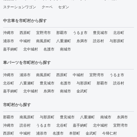
ステーションワゴン
クーペ
セダン
中古車を市町村から探す
沖縄市
西原町
宜野湾市
那覇市
うるま市
豊見城市
北谷町
浦添市
中城村
南風原町
八重瀬町
糸満市
読谷村
与那原町
嘉手納町
北中城村
名護市
南城市
車パーツを市町村から探す
沖縄市
浦添市
南風原町
西原町
中城村
宜野湾市
うるま市
北谷町
八重瀬町
豊見城市
名護市
与那原町
那覇市
読谷村
嘉手納町
北中城村
糸満市
南城市
金武町
市町村から探す
那覇市
南風原町
与那原町
豊見城市
八重瀬町
南城市
糸満市
沖縄市
読谷村
うるま市
北谷町
嘉手納町
北中城村
宜野湾市
西原町
中城村
浦添市
名護市
本部町
金武町
今帰仁村