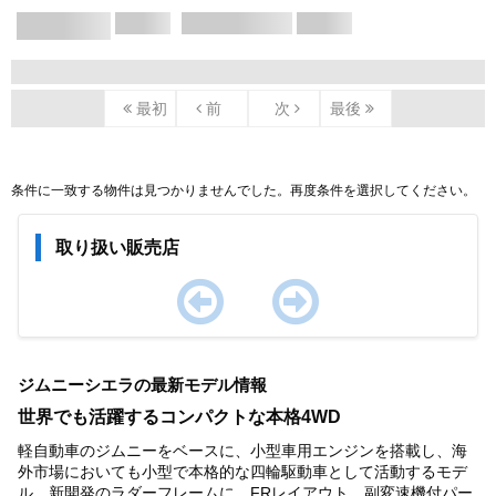
X/X ページ
最初
前
次
最後
条件に一致する物件は見つかりませんでした。再度条件を選択してください。
取り扱い販売店
Item
1
ジムニーシエラの最新モデル情報
of
0
世界でも活躍するコンパクトな本格4WD
軽自動車のジムニーをベースに、小型車用エンジンを搭載し、海
外市場においても小型で本格的な四輪駆動車として活動するモデ
ル。新開発のラダーフレームに、FRレイアウト、副変速機付パー