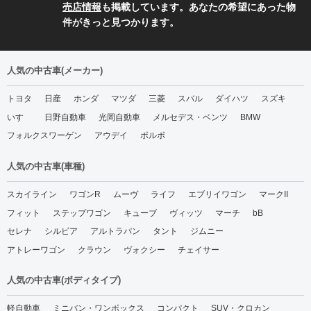
売店情報
も掲載しています。あなたの希望にあった物
件がきっと見つかります。
人気の中古車(メーカー)
トヨタ
日産
ホンダ
マツダ
三菱
スバル
ダイハツ
スズキ
いすゞ
日野自動車
光岡自動車
メルセデス・ベンツ
BMW
フォルクスワーゲン
アウデイ
ボルボ
人気の中古車(車種)
スカイライン
ワゴンR
ムーヴ
ライフ
エブリイワゴン
マークII
フィット
ステップワゴン
キューブ
ヴィッツ
マーチ
bB
セレナ
シルビア
アルトラパン
タント
ジムニー
アトレーワゴン
クラウン
ヴォクシー
チェイサー
人気の中古車(ボディタイプ)
軽自動車
ミニバン・ワンボックス
コンパクト
SUV・クロカン