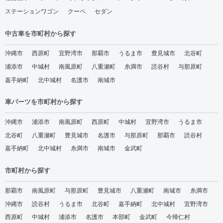
ステーションワゴン
クーペ
セダン
中古車を市町村から探す
沖縄市
西原町
宜野湾市
那覇市
うるま市
豊見城市
北谷町
浦添市
中城村
南風原町
八重瀬町
糸満市
読谷村
与那原町
嘉手納町
北中城村
名護市
南城市
車パーツを市町村から探す
沖縄市
浦添市
南風原町
西原町
中城村
宜野湾市
うるま市
北谷町
八重瀬町
豊見城市
名護市
与那原町
那覇市
読谷村
嘉手納町
北中城村
糸満市
南城市
金武町
市町村から探す
那覇市
南風原町
与那原町
豊見城市
八重瀬町
南城市
糸満市
沖縄市
読谷村
うるま市
北谷町
嘉手納町
北中城村
宜野湾市
西原町
中城村
浦添市
名護市
本部町
金武町
今帰仁村