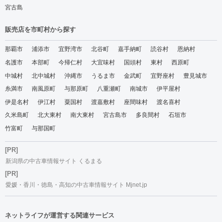
宮古島
販売店を市町村から探す
那覇市
浦添市
宜野湾市
北谷町
嘉手納町
読谷村
恩納村
名護市
本部町
今帰仁村
大宜味村
国頭村
東村
西原町
中城村
北中城村
沖縄市
うるま市
金武町
宜野座村
豊見城市
糸満市
南風原町
与那原町
八重瀬町
南城市
伊平屋村
伊是名村
伊江村
粟国村
渡嘉敷村
座間味村
渡名喜村
久米島町
北大東村
南大東村
宮古島市
多良間村
石垣市
竹富町
与那国町
[PR]
新潟県の中古車情報サイト くるまる
[PR]
愛媛・香川・徳島・高知の中古車情報サイト Mjnet.jp
ネットライフが運営する関連サービス