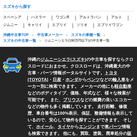
スズキから探す
スペーシア
ハスラー
ワゴンR
アルトラパン
アルト
｜
｜
｜
｜
｜
ジムニー
キャリイ
エブリイ
ソリオ
エブリイワゴン
｜
｜
｜
｜
沖縄中古車TOP
中古車メーカー
スズキの車種一覧
スズキの中古車一覧
ジムニーシエラ(190万円以下)の中古車一覧
沖縄の
ジムニーシエラ
(
スズキ
)の中古車を探すならクロ
スロードにおまかせ。クロスロードは、沖縄最大の中
古車・パーツ情報ポータルサイトです。
トヨタ
(TOYOTA)
・
日産
・
ホンダ
から
ベンツ
などの
輸入車
をメ
ーカー別に検索できます。 メーカーの他にも
軽自動車
などのボディタイプ、価格、年式など、様々な検索が
可能です。 また、
プリウス
などの燃費の良いエコカー
などの物件も多く掲載しています。 走行距離、修復
歴、車台番号は100%表示、保証、整備情報も表示して
いるので、安心して物件を探すことができます。 そし
て、
ホイール
、
タイヤ
から
エンジン
まで
車パーツ
情報
も検索できます。 他にも、買取、塗装、廃車処分の
販