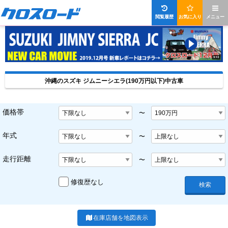
閲覧履歴
お気に入り
メニュー
沖縄のスズキ ジムニーシエラ(190万円以下)中古車
価格帯
〜
年式
〜
走行距離
〜
修復歴なし
検索
在庫店舗を地図表示