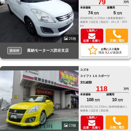
79
万円
本体価格
諸費用
74
5
万円
万円
2016(H28) |
4.2万km |
検車検整備付 |
修復有 |
法定含 |
保証付・24ヶ月・30千
km
＼無料／
26枚
店舗に電話
在庫・見積り
お気に入り追加
喜納モータース読谷支店
読谷村
現在
5
人が追加済
スズキ
スイフト 1.6 スポーツ
支払総額
118
万円
本体価格
諸費用
108
10
万円
万円
2013(H25) |
12.2万km |
検車検整備付 |
修復無 |
法定含 |
保証無
＼無料／
23枚
店舗に電話
在庫・見積り