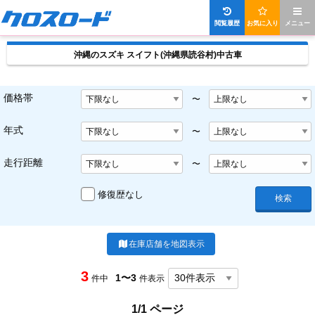
閲覧履歴
お気に入り
メニュー
沖縄のスズキ スイフト(沖縄県読谷村)中古車
価格帯
〜
年式
〜
走行距離
〜
修復歴なし
検索
在庫店舗を地図表示
3
1〜3
件中
件表示
1/1 ページ