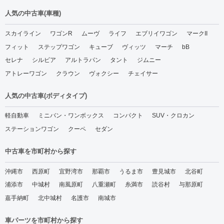
人気の中古車(車種)
スカイライン
ワゴンR
ムーヴ
ライフ
エブリイワゴン
マークII
フィット
ステップワゴン
キューブ
ヴィッツ
マーチ
bB
セレナ
シルビア
アルトラパン
タント
ジムニー
アトレーワゴン
クラウン
ヴォクシー
チェイサー
人気の中古車(ボディタイプ)
軽自動車
ミニバン・ワンボックス
コンパクト
SUV・クロカン
ステーションワゴン
クーペ
セダン
中古車を市町村から探す
沖縄市
西原町
宜野湾市
那覇市
うるま市
豊見城市
北谷町
浦添市
中城村
南風原町
八重瀬町
糸満市
読谷村
与那原町
嘉手納町
北中城村
名護市
南城市
車パーツを市町村から探す