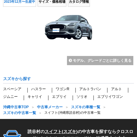
2023年12月〜生産中
サイズ・価格相場
カタログ情報
モデル、グレードごとに詳しく見る
スズキから探す
スペーシア
ハスラー
ワゴンR
アルトラパン
アルト
｜
｜
｜
｜
｜
ジムニー
キャリイ
エブリイ
ソリオ
エブリイワゴン
｜
｜
｜
｜
沖縄中古車TOP
中古車メーカー
スズキの車種一覧
スズキの中古車一覧
スイフト(沖縄県読谷村)の中古車一覧
読谷村の
スイフト
(
スズキ
)の中古車を探すならクロスロ