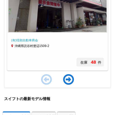
(有)琉朝自動車商会
沖縄県読谷村楚辺1509-2
48
在庫
件
Item
1
スイフトの最新モデル情報
of
3