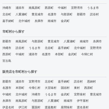
沖縄市
浦添市
南風原町
西原町
中城村
宜野湾市
うるま市
北谷町
八重瀬町
豊見城市
名護市
与那原町
那覇市
読谷村
嘉手納町
北中城村
糸満市
南城市
金武町
市町村から探す
那覇市
南風原町
与那原町
豊見城市
八重瀬町
南城市
糸満市
沖縄市
読谷村
うるま市
北谷町
嘉手納町
北中城村
宜野湾市
西原町
中城村
浦添市
名護市
本部町
金武町
今帰仁村
宮古島
販売店を市町村から探す
那覇市
浦添市
宜野湾市
北谷町
嘉手納町
読谷村
恩納村
名護市
本部町
今帰仁村
大宜味村
国頭村
東村
西原町
中城村
北中城村
沖縄市
うるま市
金武町
宜野座村
豊見城市
糸満市
南風原町
与那原町
八重瀬町
南城市
伊平屋村
伊是名村
伊江村
粟国村
渡嘉敷村
座間味村
渡名喜村