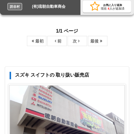
お気に入り追加
(有)琉朝自動車商会
読谷村
現在
4
人が追加済
1/1 ページ
最初
前
次
最後
スズキ スイフトの 取り扱い販売店