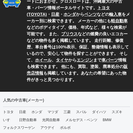
ードにおまかせ。クロスロードは、沖縄最大の中古
車・パーツ情報ポータルサイトです。
トヨタ
(TOYOTA)
・
日産
・
ホンダ
から
ベンツ
などの
輸入車
をメ
ーカー別に検索できます。 メーカーの他にも
軽自動車
などのボディタイプ、価格、年式など、様々な検索が
可能です。 また、
プリウス
などの燃費の良いエコカー
などの物件も多く掲載しています。 走行距離、修復
歴、車台番号は100%表示、保証、整備情報も表示して
いるので、安心して物件を探すことができます。 そし
て、
ホイール
、
タイヤ
から
エンジン
まで
車パーツ
情報
も検索できます。 他にも、買取、塗装、廃車処分の
販
売店情報
も掲載しています。あなたの希望にあった物
件がきっと見つかります。
人気の中古車(メーカー)
トヨタ
日産
ホンダ
マツダ
三菱
スバル
ダイハツ
スズキ
いすゞ
日野自動車
光岡自動車
メルセデス・ベンツ
BMW
フォルクスワーゲン
アウデイ
ボルボ