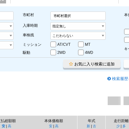
市町村
本
市町村選択
入庫時期
車検残
ミッション
AT/CVT
MT
キ
駆動
2WD
4WD
お気に入り検索に追加
検索履歴
支払総額順
本体価格順
年式
走行距離
安
|
高
安
|
高
新
|
古
少
|
多