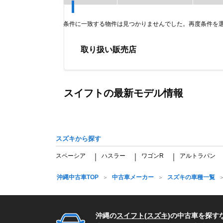
条件に一致する物件は見つかりませんでした。再度条件を
取り扱い販売店
Item
1
of
スイフトの最新モデル情報
0
スズキから探す
スペーシア
ハスラー
ワゴンR
アルトラパン
｜
｜
｜
沖縄中古車TOP
中古車メーカー
スズキの車種一覧
沖縄の
スイフト
(
スズキ
)の中古車を探す