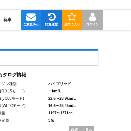
新車
ご意見Box
閲覧履歴
お気に入り
ログイン
カタログ情報
ンジン種別
ハイブリッド
費
(10.15モード)
ーkm/L
費
(JC08モード)
22.6〜28.9km/L
費
(WLTCモード)
16.6〜25.4km/L
気量
1197〜1371cc
車定員
5名
詳しく見る