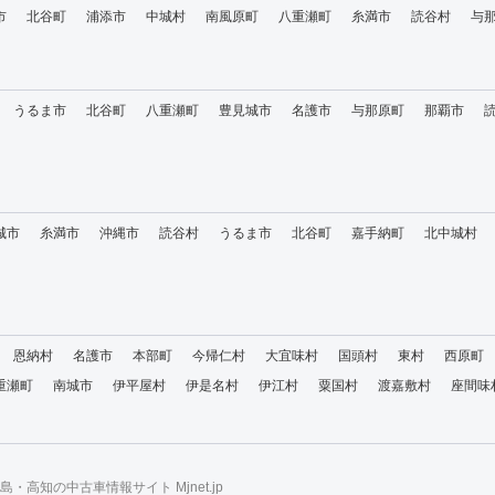
市
北谷町
浦添市
中城村
南風原町
八重瀬町
糸満市
読谷村
与
うるま市
北谷町
八重瀬町
豊見城市
名護市
与那原町
那覇市
城市
糸満市
沖縄市
読谷村
うるま市
北谷町
嘉手納町
北中城村
恩納村
名護市
本部町
今帰仁村
大宜味村
国頭村
東村
西原町
重瀬町
南城市
伊平屋村
伊是名村
伊江村
粟国村
渡嘉敷村
座間味
・高知の中古車情報サイト Mjnet.jp