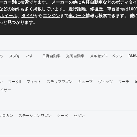
ーカー別に検索できます。 メーカーの他にも
軽自動車
などのボディタイ
などの物件も多く掲載しています。 走行距離、修復歴、車台番号は10
ホイール
、
タイヤ
から
エンジン
まで
車パーツ
情報も検索できます。 他
っと見つかります。
ツ
スズキ
いすゞ
日野自動車
光岡自動車
メルセデス・ベンツ
BM
ン
マークII
フィット
ステップワゴン
キューブ
ヴィッツ
マーチ
イサー
・クロカン
ステーションワゴン
クーペ
セダン