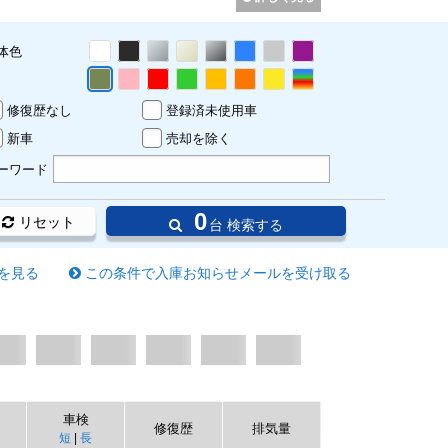
体色
修復歴なし
登録済未使用車
新車
売却を除く
ーワード
0
リセット
台 検索する
を見る
この条件で入庫お知らせメールを受け取る
車検
修復歴
排気量
短
|
長