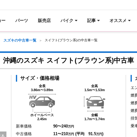
カー
パーツ
販売店
バイク
記事
オススメ
スズキの中古車一覧
スイフト(ブラウン系)の中古車一覧
沖縄のスズキ スイフト(ブラウン系)中古車
サイズ・価格相場
全長
全高
エ
3.86m〜3.89m
1.5m〜1.53m
燃
燃
燃
ホイールベース
全幅
排
2.45m
1.7m〜1.74m
乗
新車価格
90〜240
万円
中古価格
11〜210
(平均 91.5
)
万円
万円
見る