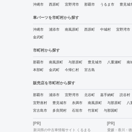
沖縄市
西原町
宜野湾市
那覇市
うるま市
豊見城
車パーツを市町村から探す
沖縄市
浦添市
南風原町
西原町
中城村
宜野湾市
金武町
市町村から探す
那覇市
南風原町
与那原町
豊見城市
八重瀬町
南
本部町
金武町
今帰仁村
宮古島
販売店を市町村から探す
那覇市
浦添市
宜野湾市
北谷町
嘉手納町
読谷村
宜野座村
豊見城市
糸満市
南風原町
与那原町
八
宮古島市
多良間村
石垣市
竹富町
与那国町
[PR]
[PR]
新潟県の中古車情報サイト くるまる
愛媛・香川・徳島