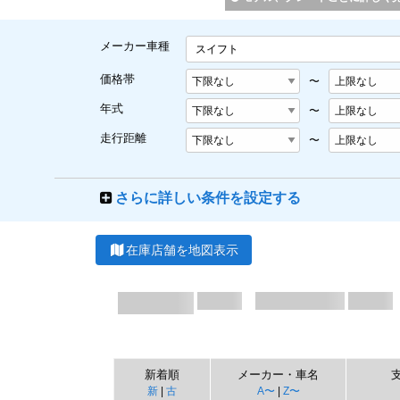
メーカー車種
スイフト
価格帯
〜
年式
〜
走行距離
〜
さらに詳しい条件を設定する
在庫店舗を地図表示
新着順
メーカー・車名
新
|
古
A〜
|
Z〜