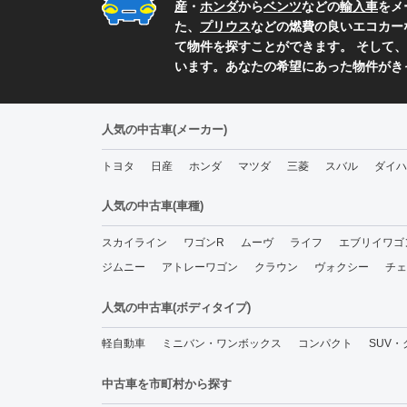
産
・
ホンダ
から
ベンツ
などの
輸入車
をメ
た、
プリウス
などの燃費の良いエコカー
て物件を探すことができます。 そして、
います。あなたの希望にあった物件がき
人気の中古車(メーカー)
トヨタ
日産
ホンダ
マツダ
三菱
スバル
ダイハ
人気の中古車(車種)
スカイライン
ワゴンR
ムーヴ
ライフ
エブリイワゴ
ジムニー
アトレーワゴン
クラウン
ヴォクシー
チェ
人気の中古車(ボディタイプ)
軽自動車
ミニバン・ワンボックス
コンパクト
SUV
中古車を市町村から探す