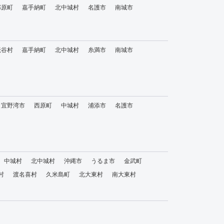
那原町
嘉手納町
北中城村
名護市
南城市
読谷村
嘉手納町
北中城村
糸満市
南城市
宜野湾市
西原町
中城村
浦添市
名護市
中城村
北中城村
沖縄市
うるま市
金武町
村
渡名喜村
久米島町
北大東村
南大東村