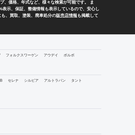
プ、価格、年式など、様々な検索が可能です。 ま
0%表示、保証、整備情報も表示しているので、安心し
にも、買取、塗装、廃車処分の
販売店情報
も掲載して
W
フォルクスワーゲン
アウデイ
ボルボ
bB
セレナ
シルビア
アルトラパン
タント