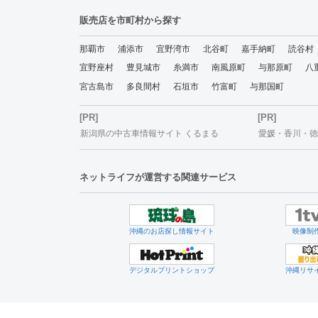
販売店を市町村から探す
那覇市
浦添市
宜野湾市
北谷町
嘉手納町
読谷村
宜野座村
豊見城市
糸満市
南風原町
与那原町
八
宮古島市
多良間村
石垣市
竹富町
与那国町
[PR]
[PR]
新潟県の中古車情報サイト くるまる
愛媛・香川・徳島
ネットライフが運営する関連サービス
沖縄のお店探し情報サイト
映像制
デジタルプリントショップ
沖縄リサ