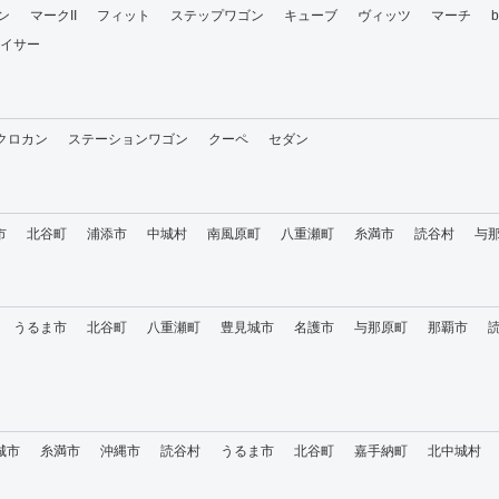
ン
マークII
フィット
ステップワゴン
キューブ
ヴィッツ
マーチ
イサー
・クロカン
ステーションワゴン
クーペ
セダン
市
北谷町
浦添市
中城村
南風原町
八重瀬町
糸満市
読谷村
与
うるま市
北谷町
八重瀬町
豊見城市
名護市
与那原町
那覇市
城市
糸満市
沖縄市
読谷村
うるま市
北谷町
嘉手納町
北中城村