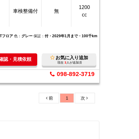
1200
車検整備付
無
cc
VTフロア
色：
グレー
保証：
付・2029年1月まで・100千km
お気に入り追加
庫確認・見積依頼
現在
3
人が追加済
098-892-3719
前
1
次