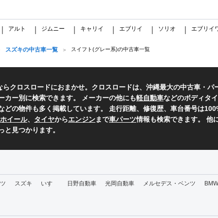
アルト
ジムニー
キャリイ
エブリイ
ソリオ
エブリイ
｜
｜
｜
｜
｜
｜
スズキの中古車一覧
スイフト(グレー系)の中古車一覧
ならクロスロードにおまかせ。クロスロードは、沖縄最大の中古車・パ
ーカー別に検索できます。 メーカーの他にも
軽自動車
などのボディタイ
などの物件も多く掲載しています。 走行距離、修復歴、車台番号は10
ホイール
、
タイヤ
から
エンジン
まで
車パーツ
情報も検索できます。 他
っと見つかります。
ツ
スズキ
いすゞ
日野自動車
光岡自動車
メルセデス・ベンツ
BM