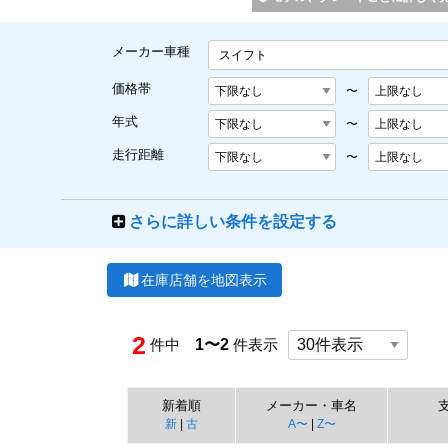
メーカー車種
スイフト
価格帯
〜
年式
〜
走行距離
〜
さらに詳しい条件を設定する
在庫店舗を地図表示
2
件中
1〜2
件表示
新着順
メーカー・車名
新
|
古
A〜
|
Z〜