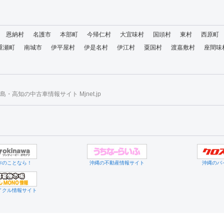
恩納村
名護市
本部町
今帰仁村
大宜味村
国頭村
東村
西原町
重瀬町
南城市
伊平屋村
伊是名村
伊江村
粟国村
渡嘉敷村
座間味
・高知の中古車情報サイト Mjnet.jp
作のことなら！
沖縄の不動産情報サイト
沖縄のバ
イクル情報サイト