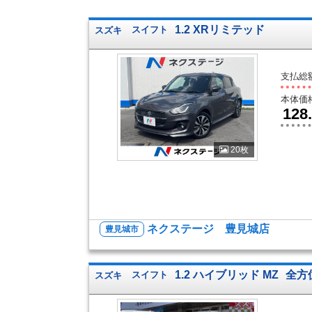
1.2 XRリミテッド
スズキ
スイフト
支払総
本体価
128
20枚
ネクステージ 豊見城店
豊見城市
1.2 ハイブリッド MZ
全方
スズキ
スイフト