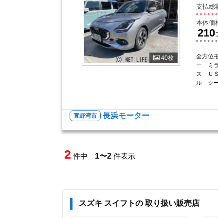
支払総
本体価
210
全方位
40枚
ー ミ
ス Ｕ
ル シ
長浜モーター
宜野湾市
2
件中
1〜2
件表示
スズキ スイフトの 取り扱い販売店