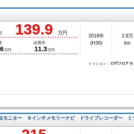
139.9
万円
額
2018年
2.9万
格
諸費用
(H30)
km
.6
11.3
万円
万円
ミッション：
CVTフロア
色
位モニター ９インチメモリーナビ ドライブレコーダー 