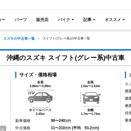
カー
パーツ
販売店
バイク
記事
オススメ
スズキの中古車一覧
スイフト(グレー系)の中古車一覧
沖縄のスズキ スイフト(グレー系)中古車
サイズ・価格相場
全長
全高
エ
3.86m〜3.89m
1.5m〜1.53m
燃
燃
燃
ホイールベース
全幅
排
2.45m
1.7m〜1.74m
乗
新車価格
90〜240
万円
中古価格
11〜210
(平均 93.2
)
万円
万円
見る