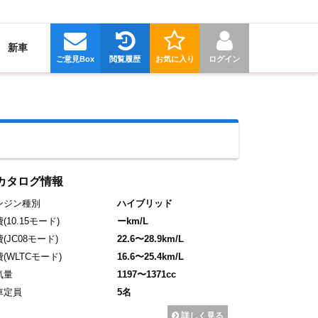
新車
ご意見Box
閲覧履歴
お気に入り
ログイン
カタログ情報
ンジン種別
ハイブリッド
費
(10.15モード)
ーkm/L
費
(JC08モード)
22.6〜28.9km/L
費
(WLTCモード)
16.6〜25.4km/L
気量
1197〜1371cc
車定員
5名
詳しく見る