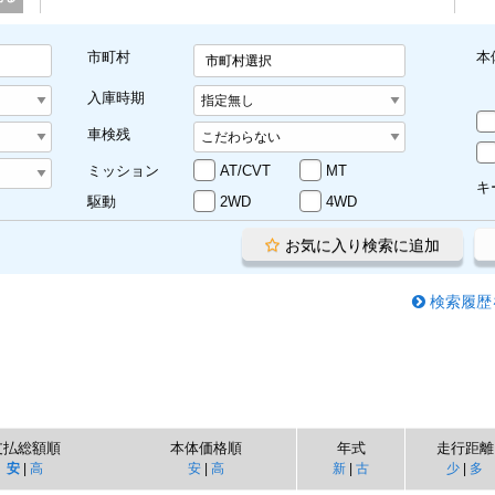
市町村
本
市町村選択
入庫時期
車検残
ミッション
AT/CVT
MT
キ
駆動
2WD
4WD
お気に入り検索に追加
検索履歴
支払総額順
本体価格順
年式
走行距離
安
|
高
安
|
高
新
|
古
少
|
多