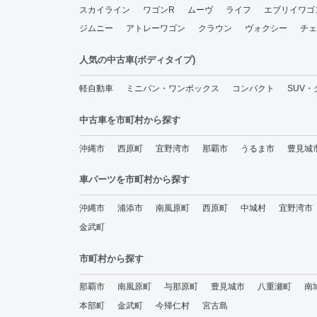
スカイライン
ワゴンR
ムーヴ
ライフ
エブリイワゴ
ジムニー
アトレーワゴン
クラウン
ヴォクシー
チェ
人気の中古車(ボディタイプ)
軽自動車
ミニバン・ワンボックス
コンパクト
SUV
中古車を市町村から探す
沖縄市
西原町
宜野湾市
那覇市
うるま市
豊見城
車パーツを市町村から探す
沖縄市
浦添市
南風原町
西原町
中城村
宜野湾市
金武町
市町村から探す
那覇市
南風原町
与那原町
豊見城市
八重瀬町
南
本部町
金武町
今帰仁村
宮古島