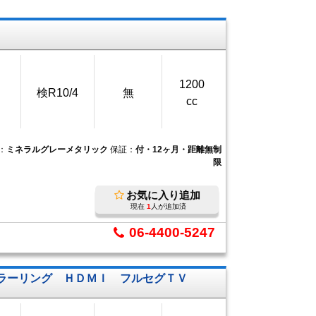
1200
検R10/4
無
cc
：
ミネラルグレーメタリック
保証：
付・12ヶ月・距離無制
限
お気に入り追加
現在
1
人が追加済
06-4400-5247
ミラーリング ＨＤＭＩ フルセグＴＶ