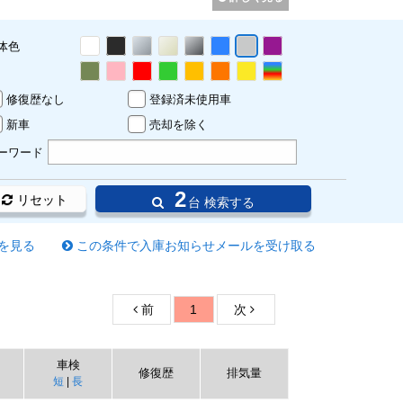
体色
修復歴なし
登録済未使用車
新車
売却を除く
ーワード
2
リセット
台 検索する
を見る
この条件で入庫お知らせメールを受け取る
前
1
次
車検
修復歴
排気量
短
|
長