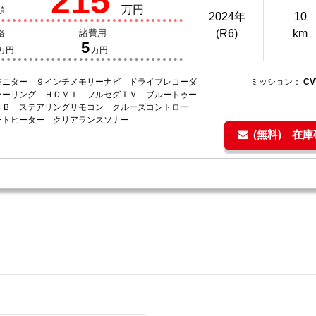
215
万円
額
2024年
10
格
諸費用
(R6)
km
5
万円
万円
モニター ９インチメモリーナビ ドライブレコーダ
ミッション：
C
ラーリング ＨＤＭＩ フルセグＴＶ ブルートゥー
ＳＢ ステアリングリモコン クルーズコントロー
ートヒーター クリアランスソナー
(無料) 在