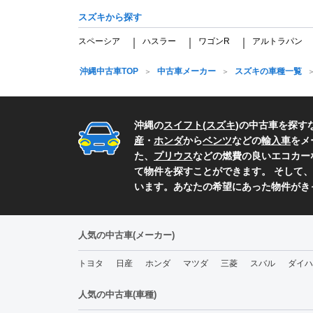
スズキから探す
スペーシア
ハスラー
ワゴンR
アルトラパン
｜
｜
｜
沖縄中古車TOP
中古車メーカー
スズキの車種一覧
沖縄の
スイフト
(
スズキ
)の中古車を探す
産
・
ホンダ
から
ベンツ
などの
輸入車
をメ
た、
プリウス
などの燃費の良いエコカー
て物件を探すことができます。 そして、
います。あなたの希望にあった物件がき
人気の中古車(メーカー)
トヨタ
日産
ホンダ
マツダ
三菱
スバル
ダイハ
人気の中古車(車種)