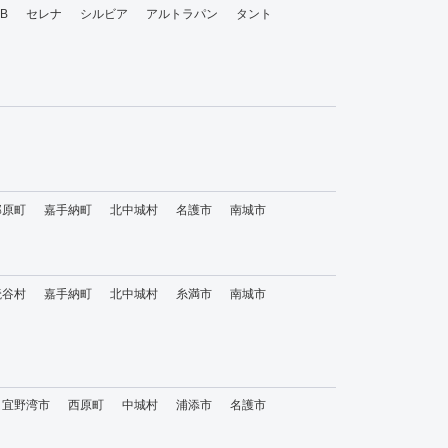
bB
セレナ
シルビア
アルトラパン
タント
那原町
嘉手納町
北中城村
名護市
南城市
読谷村
嘉手納町
北中城村
糸満市
南城市
宜野湾市
西原町
中城村
浦添市
名護市