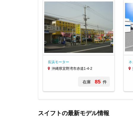
長浜モーター
ネ
沖縄県宜野湾市赤道1-4-2
85
在庫
件
Item
1
of
スイフトの最新モデル情報
2