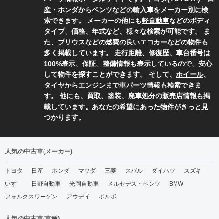
産
・
ホンダ
から
ベンツ
などの
輸入車
をメーカー別に検
索できます。 メーカーの他にも
軽自動車
などのボディ
タイプ、価格、年式など、様々な検索が可能です。 ま
た、
プリウス
などの燃費の良いエコカーなどの物件も
多く掲載しています。 走行距離、修復歴、車台番号は
100%表示、保証、整備情報も表示しているので、安心
して物件を探すことができます。 そして、
ホイール
、
タイヤ
から
エンジン
まで
車パーツ
情報も検索できま
す。 他にも、買取、塗装、廃車処分の
販売店情報
も掲
載しています。あなたの希望にあった物件がきっと見
つかります。
人気の中古車(メーカー)
トヨタ
日産
ホンダ
マツダ
三菱
スバル
ダイハツ
スズキ
いすゞ
日野自動車
光岡自動車
メルセデス・ベンツ
BMW
フォルクスワーゲン
アウデイ
ボルボ
人気の中古車(車種)