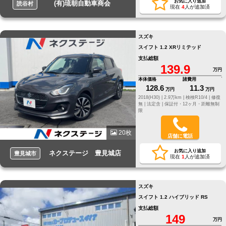
お気に入り追加
(有)琉朝自動車商会
読谷村
現在
4
人が追加済
スズキ
スイフト 1.2 XRリミテッド
支払総額
139.9
万円
本体価格
諸費用
128.6
11.3
万円
万円
2018(H30) |
2.9万km |
検検R10/4 |
修復
無 |
法定含 |
保証付・12ヶ月・距離無制
限
20枚
店舗に電話
お気に入り追加
ネクステージ 豊見城店
豊見城市
現在
1
人が追加済
スズキ
スイフト 1.2 ハイブリッド RS
支払総額
149
万円