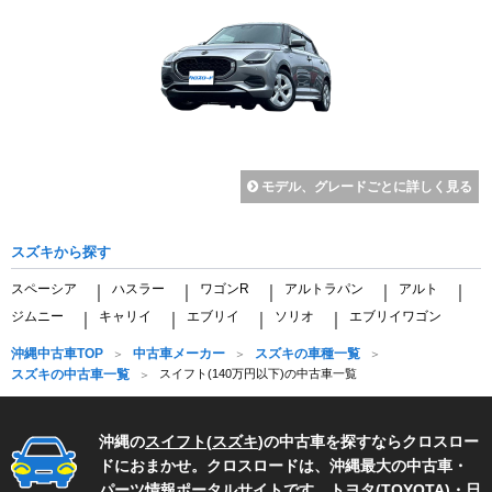
モデル、グレードごとに詳しく見る
スズキから探す
スペーシア
ハスラー
ワゴンR
アルトラパン
アルト
｜
｜
｜
｜
｜
ジムニー
キャリイ
エブリイ
ソリオ
エブリイワゴン
｜
｜
｜
｜
沖縄中古車TOP
中古車メーカー
スズキの車種一覧
スズキの中古車一覧
スイフト(140万円以下)の中古車一覧
沖縄の
スイフト
(
スズキ
)の中古車を探すならクロスロー
ドにおまかせ。クロスロードは、沖縄最大の中古車・
パーツ情報ポータルサイトです。
トヨタ(TOYOTA)
・
日