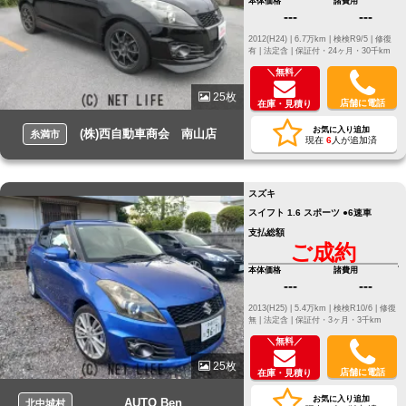
本体価格
諸費用
---
---
2012(H24) |
6.7万km |
検検R9/5 |
修復
有 |
法定含 |
保証付・24ヶ月・30千km
＼無料／
25枚
店舗に電話
在庫・見積り
お気に入り追加
(株)西自動車商会 南山店
糸満市
現在
6
人が追加済
スズキ
スイフト 1.6 スポーツ ●6速車
支払総額
ご成約
本体価格
諸費用
---
---
2013(H25) |
5.4万km |
検検R10/6 |
修復
無 |
法定含 |
保証付・3ヶ月・3千km
＼無料／
25枚
店舗に電話
在庫・見積り
お気に入り追加
AUTO Ben
北中城村