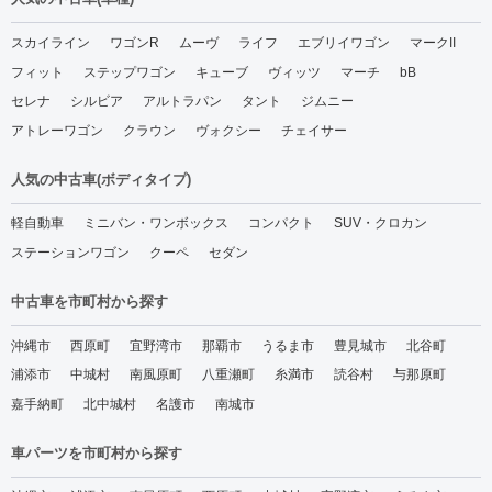
スカイライン
ワゴンR
ムーヴ
ライフ
エブリイワゴン
マークII
フィット
ステップワゴン
キューブ
ヴィッツ
マーチ
bB
セレナ
シルビア
アルトラパン
タント
ジムニー
アトレーワゴン
クラウン
ヴォクシー
チェイサー
人気の中古車(ボディタイプ)
軽自動車
ミニバン・ワンボックス
コンパクト
SUV・クロカン
ステーションワゴン
クーペ
セダン
中古車を市町村から探す
沖縄市
西原町
宜野湾市
那覇市
うるま市
豊見城市
北谷町
浦添市
中城村
南風原町
八重瀬町
糸満市
読谷村
与那原町
嘉手納町
北中城村
名護市
南城市
車パーツを市町村から探す