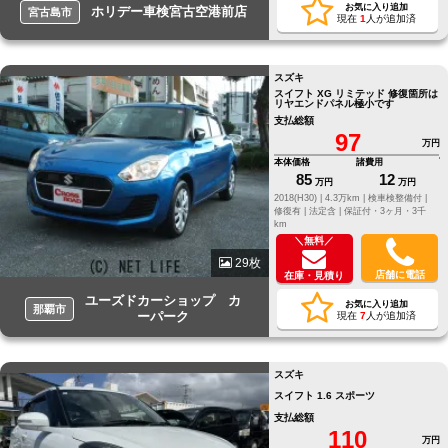
お気に入り追加
ホリデー車検宮古空港前店
宮古島市
現在
1
人が追加済
スズキ
スイフト XG リミテッド 修復箇所は
リヤエンドパネル極小です
支払総額
97
万円
本体価格
諸費用
85
12
万円
万円
2018(H30) |
4.3万km |
検車検整備付 |
修復有 |
法定含 |
保証付・3ヶ月・3千
km
＼無料／
29枚
店舗に電話
在庫・見積り
ユーズドカーショップ カ
お気に入り追加
那覇市
ーパーク
現在
7
人が追加済
スズキ
スイフト 1.6 スポーツ
支払総額
110
万円