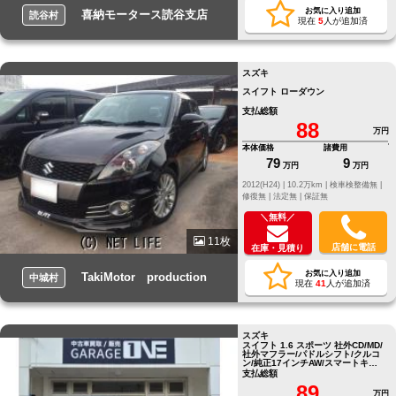
お気に入り追加
喜納モータース読谷支店
読谷村
現在
5
人が追加済
スズキ
スイフト ローダウン
支払総額
88
万円
本体価格
諸費用
79
9
万円
万円
2012(H24) |
10.2万km |
検車検整備無 |
修復無 |
法定無 |
保証無
＼無料／
11枚
店舗に電話
在庫・見積り
お気に入り追加
TakiMotor production
中城村
現在
41
人が追加済
スズキ
スイフト 1.6 スポーツ 社外CD/MD/
社外マフラー/パドルシフト/クルコ
ン/純正17インチAW/スマートキ
ー/HID
支払総額
89
万円