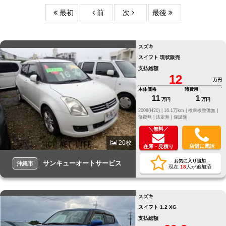
最初
前
次
最後
スズキ
スイフト 現状販売
支払総額
12
万円
本体価格
諸費用
11
1
万円
万円
2008(H20) |
16.1万km |
検車検整備無 |
修復無 |
法定無 |
保証無
＼無料／
20枚
店舗に電話
在庫・見積り
お気に入り追加
サンキューオートサービス
沖縄市
現在
18
人が追加済
スズキ
スイフト 1.2 XG
支払総額