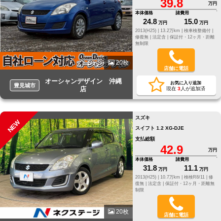
39.8
万円
本体価格
諸費用
24.8
15.0
万円
万円
2013(H25) |
13.2万km |
検車検整備付 |
修復無 |
法定含 |
保証付・12ヶ月・距離
無制限
20枚
店舗に電話
オーシャンデザイン 沖縄
お気に入り追加
豊見城市
店
現在
3
人が追加済
スズキ
NEW
スイフト 1.2 XG-DJE
支払総額
42.9
万円
本体価格
諸費用
31.8
11.1
万円
万円
2013(H25) |
10.7万km |
検検R8/11 |
修
復無 |
法定含 |
保証付・12ヶ月・距離無
制限
20枚
店舗に電話