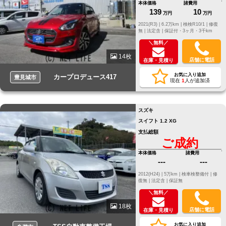
本体価格
諸費用
139
10
万円
万円
2021(R3) |
6.2万km |
検検R10/1 |
修復
無 |
法定含 |
保証付・3ヶ月・3千km
＼無料／
14枚
店舗に電話
在庫・見積り
お気に入り追加
カープロデュース417
豊見城市
現在
1
人が追加済
スズキ
スイフト 1.2 XG
支払総額
ご成約
本体価格
諸費用
---
---
2012(H24) |
5万km |
検車検整備付 |
修
復無 |
法定含 |
保証無
＼無料／
18枚
店舗に電話
在庫・見積り
お気に入り追加