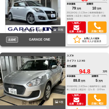
本体価格
諸費用
79
10
万円
万円
2012(H24) |
3.1万km |
検車検整備付 |
修復無 |
法定含 |
保証付・12ヶ月・距離
無制限
＼無料／
38枚
店舗に電話
在庫・見積り
お気に入り追加
GARAGE ONE
北谷町
現在
2
人が追加済
スズキ
スイフト 1.2 XG
支払総額
94.8
万円
本体価格
諸費用
89.8
5
万円
万円
2018(H30) |
3.8万km |
検検R8/11 |
修復
有 |
法定含 |
保証付・12ヶ月・10千km
＼無料／
4枚
店舗に電話
在庫・見積り