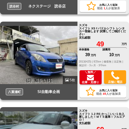
お気に入り追加
ネクステージ 読谷店
読谷村
現在
1
人が追加済
スズキ
スイフト XS f パドルシフト レンタ
カー登録します 試乗してご検討くだ
さい
支払総額
49
万円
本体価格
諸費用
39
10
万円
万円
2013(H25) |
9万km |
修復無 |
法定無 |
保証付・3ヶ月・3千km
＼無料／
5枚
店舗に電話
在庫・見積り
お気に入り追加
SI自動車企画
八重瀬町
現在
45
人が追加済
スズキ
スイフト 1.2 RS かっこいい１台入
庫しました！ＭＴ５速車！フルエア
ロ！
支払総額