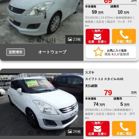
69
万円
本体価格
諸費用
59
10
万円
万円
2012(H24) |
13.6万km |
検車検整備付 |
修復無 |
法定含 |
保証付・3ヶ月・3千
km
＼無料／
23枚
店舗に電話
在庫・見積り
お気に入り追加
オートウェーブ
宜野湾市
現在
6
人が追加済
スズキ
スイフト 1.2 スタイル-DJE
支払総額
79
万円
本体価格
諸費用
74
5
万円
万円
2016(H28) |
4.2万km |
検車検整備付 |
修復有 |
法定含 |
保証付・24ヶ月・30千
km
＼無料／
26枚
店舗に電話
在庫・見積り