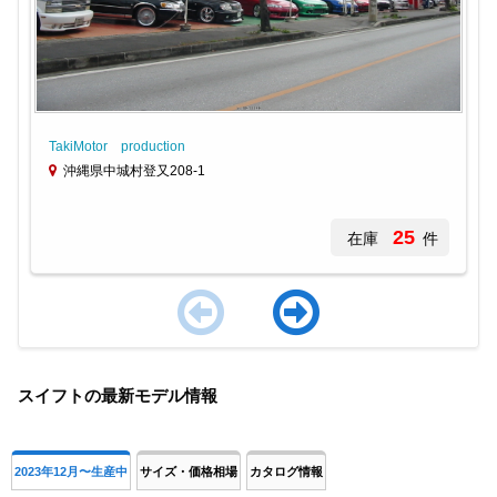
TakiMotor production
沖縄県中城村登又208-1
25
在庫
件
Item
1
スイフトの最新モデル情報
of
4
2023年12月〜生産中
サイズ・価格相場
カタログ情報