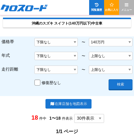
閲覧履歴
お気に入り
メニュー
沖縄のスズキ スイフト(140万円以下)中古車
価格帯
〜
年式
〜
走行距離
〜
修復歴なし
検索
在庫店舗を地図表示
18
1〜18
件中
件表示
1/1 ページ