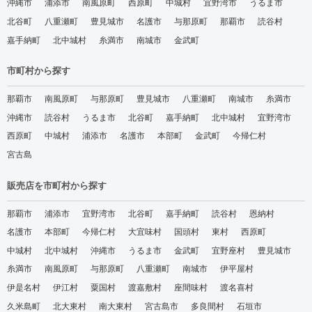
沖縄市
浦添市
南風原町
西原町
中城村
宜野湾市
うるま市
北谷町
八重瀬町
豊見城市
名護市
与那原町
那覇市
読谷村
嘉手納町
北中城村
糸満市
南城市
金武町
市町村から探す
那覇市
南風原町
与那原町
豊見城市
八重瀬町
南城市
糸満市
沖縄市
読谷村
うるま市
北谷町
嘉手納町
北中城村
宜野湾市
西原町
中城村
浦添市
名護市
本部町
金武町
今帰仁村
宮古島
販売店を市町村から探す
那覇市
浦添市
宜野湾市
北谷町
嘉手納町
読谷村
恩納村
名護市
本部町
今帰仁村
大宜味村
国頭村
東村
西原町
中城村
北中城村
沖縄市
うるま市
金武町
宜野座村
豊見城市
糸満市
南風原町
与那原町
八重瀬町
南城市
伊平屋村
伊是名村
伊江村
粟国村
渡嘉敷村
座間味村
渡名喜村
久米島町
北大東村
南大東村
宮古島市
多良間村
石垣市