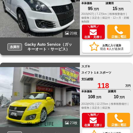
本体価格
諸費用
95
15
万円
万円
2015(H27) |
7.2万km |
検車検整備付 |
修復無 |
法定含 |
保証付・12ヶ月・距離
無制限
＼無料／
20枚
店舗に電話
在庫・見積り
Gacky Auto Service（ガッ
お気に入り追加
糸満市
キーオート・サービス）
現在
8
人が追加済
スズキ
スイフト 1.6 スポーツ
支払総額
118
万円
本体価格
諸費用
108
10
万円
万円
2013(H25) |
12.2万km |
検車検整備付 |
修復無 |
法定含 |
保証無
＼無料／
23枚
店舗に電話
在庫・見積り