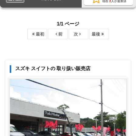
現在
2
人が追加済
1/1 ページ
最初
前
次
最後
スズキ スイフトの 取り扱い販売店