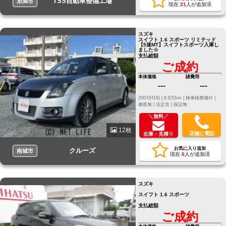
TSS自動車整備工場
糸満市
現在
21
人が追加済
スズキ
スイフト 1.6 スポーツ リミテッド
【5速MT】スイフトスポーツ入庫し
ました☆
支払総額
ご成約
本体価格
諸費用
---
---
2007(H19) |
8.9万km |
検車検整備付 |
修復無 |
法定含 |
保証無
＼無料／
12枚
店舗に電話
在庫・見積り
お気に入り追加
クルーズ
南城市
現在
6
人が追加済
スズキ
スイフト 1.6 スポーツ
支払総額
ご成約